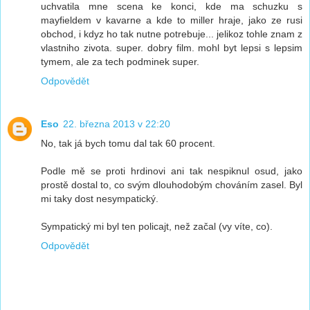
uchvatila mne scena ke konci, kde ma schuzku s
mayfieldem v kavarne a kde to miller hraje, jako ze rusi
obchod, i kdyz ho tak nutne potrebuje... jelikoz tohle znam z
vlastniho zivota. super. dobry film. mohl byt lepsi s lepsim
tymem, ale za tech podminek super.
Odpovědět
Eso
22. března 2013 v 22:20
No, tak já bych tomu dal tak 60 procent.
Podle mě se proti hrdinovi ani tak nespiknul osud, jako
prostě dostal to, co svým dlouhodobým chováním zasel. Byl
mi taky dost nesympatický.
Sympatický mi byl ten policajt, než začal (vy víte, co).
Odpovědět