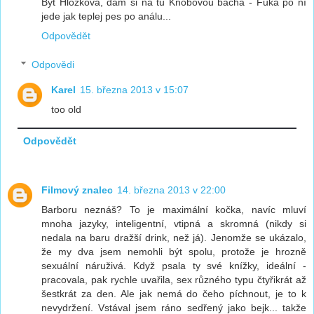
Být Hložková, dám si na tu Knobovou bacha - Fuka po ní
jede jak teplej pes po análu...
Odpovědět
Odpovědi
Karel
15. března 2013 v 15:07
too old
Odpovědět
Filmový znalec
14. března 2013 v 22:00
Barboru neznáš? To je maximální kočka, navíc mluví
mnoha jazyky, inteligentní, vtipná a skromná (nikdy si
nedala na baru dražší drink, než já). Jenomže se ukázalo,
že my dva jsem nemohli být spolu, protože je hrozně
sexuální náruživá. Když psala ty své knížky, ideální -
pracovala, pak rychle uvařila, sex různého typu čtyřikrát až
šestkrát za den. Ale jak nemá do čeho píchnout, je to k
nevydržení. Vstával jsem ráno sedřený jako bejk... takže