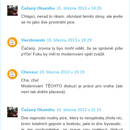
Čačaný Okamihu
15. března 2013 v 14:25
Chlapci, nerad to rikam, obzvlast temito slovy, ale jevite
se mi jako dve prvotridni pice.
Vierzbowski
15. března 2013 v 18:29
Čačaný, zrovna ty bys mohl vidět, že se správně píše
pYče! Fuku by měl to moderování opět zvážit.
Chessur
15. března 2013 v 19:19
Cha, cha!
Moderování TĚCHTO diskuzí je práce pro vraha (ale
není tak dobře placená).
Čačaný Okamihu
16. března 2013 v 11:15
Dve naprosto nudny pice, ktery tu nevyplodej zhola nic,
krom totalnich gejovin a brekotu, jake to driv byvavalo..
je jen pochopitelne, ze prave ony preferuji diskuzi