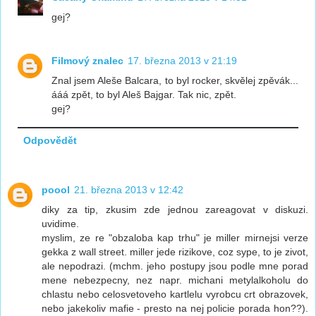
gej?
Filmový znalec
17. března 2013 v 21:19
Znal jsem Aleše Balcara, to byl rocker, skvělej zpěvák...
ááá zpět, to byl Aleš Bajgar. Tak nic, zpět.
gej?
Odpovědět
poool
21. března 2013 v 12:42
diky za tip, zkusim zde jednou zareagovat v diskuzi.
uvidime.
myslim, ze re "obzaloba kap trhu" je miller mirnejsi verze
gekka z wall street. miller jede rizikove, coz sype, to je zivot,
ale nepodrazi. (mchm. jeho postupy jsou podle mne porad
mene nebezpecny, nez napr. michani metylalkoholu do
chlastu nebo celosvetoveho kartlelu vyrobcu crt obrazovek,
nebo jakekoliv mafie - presto na nej policie porada hon??).