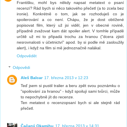
Františku, mohl bys někdy napsat metatext o psaní
recenzí? Rád bych si něco takového přečetl (a to zcela bez
ironie). Konkrétně o tom, jak se rozhoduješ co je
spoilerování a co není. Chápu, že je dost obtížené
popisovat film, který už jsi viděl, jen v obecné rovině,
případně zvažovat kam dát spoiler alert. V tomhle případě
určitě už mi to připadá trochu za hranou ("dcera zjistí
nesrovnalosti v účetnictví" apod. by si podle mě zasloužily
alert), i když na film si mě jednoznačně nalákal.
Odpovědět
Odpovědi
Aleš Balcar
17. března 2013 v 12:23
Teď jsem si pustil tralier a beru zpět svou poznámku o
"spoilování za hranou" - když spoilují sami tvůrci, může
to nepochybně jít do recenze.
Ten metatext o recenzopsaní bych si ale stejně rád
přečetl.
Čačaný Okamihu
17. března 2013 v 14:31