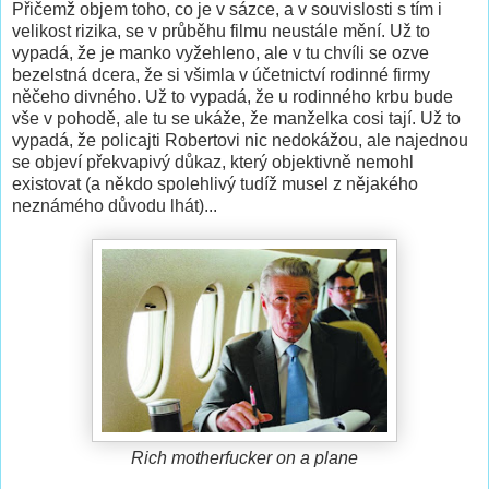
Přičemž objem toho, co je v sázce, a v souvislosti s tím i
velikost rizika, se v průběhu filmu neustále mění. Už to
vypadá, že je manko vyžehleno, ale v tu chvíli se ozve
bezelstná dcera, že si všimla v účetnictví rodinné firmy
něčeho divného. Už to vypadá, že u rodinného krbu bude
vše v pohodě, ale tu se ukáže, že manželka cosi tají. Už to
vypadá, že policajti Robertovi nic nedokážou, ale najednou
se objeví překvapivý důkaz, který objektivně nemohl
existovat (a někdo spolehlivý tudíž musel z nějakého
neznámého důvodu lhát)...
Rich motherfucker on a plane