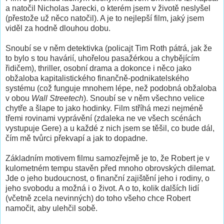
a natočil Nicholas Jarecki, o kterém jsem v životě neslyšel
(přestože už něco natočil). A je to nejlepší film, jaký jsem
viděl za hodně dlouhou dobu.
Snoubí se v něm detektivka (policajt Tim Roth pátrá, jak že
to bylo s tou havárií, uhořelou pasažérkou a chybějícím
řidičem), thriller, osobní drama a dokonce i něco jako
obžaloba kapitalistického finančně-podnikatelského
systému (což funguje mnohem lépe, než podobná obžaloba
v obou
Wall Streetech
). Snoubí se v něm všechno velice
chytře a šlape to jako hodinky. Film stříhá mezi nejméně
třemi rovinami vyprávění (zdaleka ne ve všech scénách
vystupuje Gere) a u každé z nich jsem se těšil, co bude dál,
čím mě tvůrci překvapí a jak to dopadne.
Základním motivem filmu samozřejmě je to, že Robert je v
kulometném tempu stavěn před mnoho obrovských dilemat.
Jde o jeho budoucnost, o finanční zajištění jeho i rodiny, o
jeho svobodu a možná i o život. A o to, kolik dalších lidí
(včetně zcela nevinných) do toho všeho chce Robert
namočit, aby ulehčil sobě.