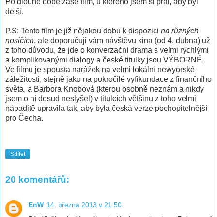
Po dlouhé době zase film, u kterého jsem si přál, aby byl
delší.
P.S: Tento film je již nějakou dobu k dispozici
na různých
nosičích
, ale doporučuji vám návštěvu kina (od 4. dubna) už
z toho důvodu, že jde o konverzační drama s velmi rychlými
a komplikovanými dialogy a české titulky jsou VÝBORNÉ.
Ve filmu je spousta narážek na velmi lokální newyorské
záležitosti, stejně jako na pokročilé vyfikundace z finančního
světa, a Barbora Knobová (kterou osobně neznám a nikdy
jsem o ní dosud neslyšel) v titulcích většinu z toho velmi
nápaditě upravila tak, aby byla česká verze pochopitelnější
pro Čecha.
Sdílet
20 komentářů:
EnW
14. března 2013 v 21:50