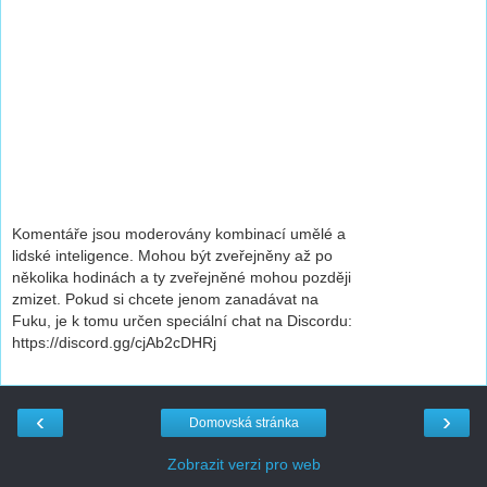
Komentáře jsou moderovány kombinací umělé a
lidské inteligence. Mohou být zveřejněny až po
několika hodinách a ty zveřejněné mohou později
zmizet. Pokud si chcete jenom zanadávat na
Fuku, je k tomu určen speciální chat na Discordu:
https://discord.gg/cjAb2cDHRj
‹
›
Domovská stránka
Zobrazit verzi pro web