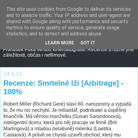
This site uses cookies from Google to deliver its services
and to analyze traffic. Your IP address and user-agent are
shared with Google along with performance and security
metrics to ensure quality of service, generate usage
statistics, and to detect and address abuse.
LEARN MORE
GOT IT
František Fuka versus kinematografie. Recenze a různé jiné
záležitosti, občas i nefilmové.
14.3.13
Recenze: Smrtelné lži [Arbitrage] -
100%
Robert Miller (Richard Gere) slaví 60. narozeniny a vypadá
to, že mu nic nechybí. Je miliardář, podnikatel a úspěšný
finančník. Má věrnou manželku (Susan Sarandonová),
inteligentní dceru, která pro něj pracuje ve firmě (Brit
Marlingová) a mladou (relativně) milenku (Laetitia
Castaová). A právě se chystá uzavřít obchod, který mu