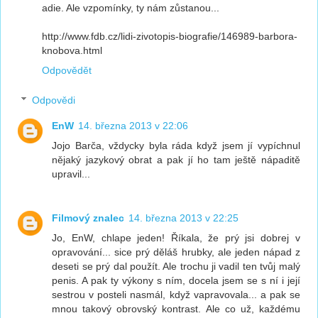
adie. Ale vzpomínky, ty nám zůstanou...
http://www.fdb.cz/lidi-zivotopis-biografie/146989-barbora-
knobova.html
Odpovědět
Odpovědi
EnW
14. března 2013 v 22:06
Jojo Barča, vždycky byla ráda když jsem jí vypíchnul
nějaký jazykový obrat a pak jí ho tam ještě nápaditě
upravil...
Filmový znalec
14. března 2013 v 22:25
Jo, EnW, chlape jeden! Říkala, že prý jsi dobrej v
opravování... sice prý děláš hrubky, ale jeden nápad z
deseti se prý dal použít. Ale trochu ji vadil ten tvůj malý
penis. A pak ty výkony s ním, docela jsem se s ní i její
sestrou v posteli nasmál, když vapravovala... a pak se
mnou takový obrovský kontrast. Ale co už, každému