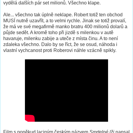
vydělá dalších pár set milionů. Všechno klape.
Ale... všechno tak úplně neklape. Robert totiž ten obchod
MUSÍ nutně uzavřít, a to velmi rychle. Jinak se totiž provalí,
že má ve své megafirmě manko bratru 400 milionů dolarů a
půjde sedět. A kromě toho při jizdě s milenkou v autě
havaruje, milenku zabije a uteče z místa činu. A to není
zdaleka všechno. Dalo by se říct, že se osud, náhoda i
vlastní vychcanost proti Roberovi náhle vzácně spikly.
Film s poněkud laciným českým názvem
Smrtelné lži
napsal