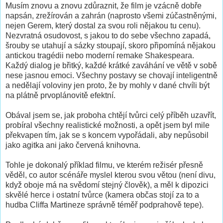
Musím znovu a znovu zdůraznit, že film je vzácně dobře
napsán, zrežírován a zahrán (naprosto všemi zúčastněnými,
nejen Gerem, který dostal za svou roli nějakou tu cenu).
Nezvratná osudovost, s jakou to do sebe všechno zapadá,
šrouby se utahují a sázky stoupají, skoro připomíná nějakou
antickou tragédii nebo moderní remake Shakespeara.
Každý dialog je břitký, každé krátké zaváhání ve větě v sobě
nese jasnou emoci. Všechny postavy se chovají inteligentně
a nedělají voloviny jen proto, že by mohly v dané chvíli být
na plátně prvoplánovitě efektní.
Obával jsem se, jak proboha chtějí tvůrci celý příběh uzavřít,
probíral všechny realistické možnosti, a opět jsem byl mile
překvapen tím, jak se s koncem vypořádali, aby nepůsobil
jako agitka ani jako červená knihovna.
Tohle je dokonalý příklad filmu, ve kterém režisér přesně
věděl, co autor scénáře myslel kterou svou větou (není divu,
když oboje má na svědomí stejný člověk), a měl k dipozici
skvělé herce i ostatní tvůrce (kamera občas stojí za to a
hudba Cliffa Martineze správně téměř podprahově tepe).