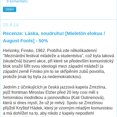
9 komentářů:
Sdílet
25.4.14
Recenze: Láska, soudruhu! [Mieletön elokuu /
August Fools] - 50%
Helsinky, Finsko, 1962. Probíhá zde několikadenní
"Mezinárdní festival mládeže a studentstva", což byla taková
(skutečná) bizarní akce, při které se především komunistický
blok snažil šířit svou ideologii mezi západní mládeží (a
západní země Finsko jim to se skřípěním zubů povolila,
protože jinak by byla za nedemokratickou).
Jedním z účinkujících je česká jazzová kapela Zmrzlina,
jejíž frontman Miroslav Etzler před 20 lety cosi měl s
helsinskou modistkou a jasnovidkou (Kati Outinenová),
která si dnes myslí, že už je mrtvý. Spolu se Zmrzlinou
přijíždí Kryštof Hádek, který je vzorným mladým komunistou
a má dohlížet na to, aby nikdo z kapely nepodlehl