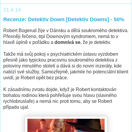
21.4.14
Recenze: Detektiv Down [Detektiv Downs] - 50%
Robert Bogerud žije v Dánsku a dělá soukromého detektiva.
Přesněji řečeno, trpí Downovým syndromem, nemá to v
hlavě úplně v pořádku a
domnívá se
, že je detektiv.
Takže má svůj pokoj v psychiatrickém ústavu vyzdoben
přesně jako typickou pracovnu soukromého detektiva z
poloviny minulého století a dává si do novin inzeráty, kde
nabízí své služby. Samozřejmě, jakmile ho potenciální klient
uvidí, je Robert opět bez práce.
K zásadnímu zvratu dojde, když je Robert kontaktován
bohatou rodinou která pohřešuje svou hlavu (slavného
rychlobruslaře) a nemá nic proti tomu, aby se Robert
případu ujal.