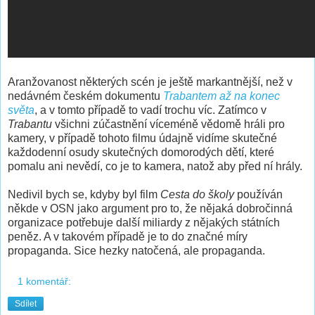
Aranžovanost některých scén je ještě markantnější, než v
nedávném českém dokumentu
Trabantem až na konec
světa
, a v tomto případě to vadí trochu víc. Zatímco v
Trabantu
všichni zúčastnění víceméně vědomě hráli pro
kamery, v případě tohoto filmu údajně vidíme skutečné
každodenní osudy skutečných domorodých dětí, které
pomalu ani nevědí, co je to kamera, natož aby před ní hrály.
Nedivil bych se, kdyby byl film
Cesta do školy
používán
někde v OSN jako argument pro to, že nějaká dobročinná
organizace potřebuje další miliardy z nějakých státních
peněz. A v takovém případě je to do značné míry
propaganda. Sice hezky natočená, ale propaganda.
1 komentář:
Sdílet