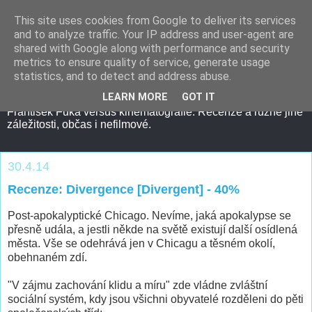
This site uses cookies from Google to deliver its services
and to analyze traffic. Your IP address and user-agent are
shared with Google along with performance and security
metrics to ensure quality of service, generate usage
statistics, and to detect and address abuse.
LEARN MORE
GOT IT
František Fuka versus kinematografie. Recenze a různé jiné
záležitosti, občas i nefilmové.
30.4.14
Recenze: Divergence [Divergent] - 40%
Post-apokalyptické Chicago. Nevíme, jaká apokalypse se
přesně udála, a jestli někde na světě existují další osídlená
města. Vše se odehrává jen v Chicagu a těsném okolí,
obehnaném zdí.
"V zájmu zachování klidu a míru" zde vládne zvláštní
sociální systém, kdy jsou všichni obyvatelé rozděleni do pěti