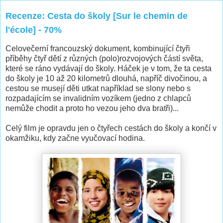
Recenze: Cesta do školy [Sur le chemin de
l'école] - 70%
Celovečerní francouzský dokument, kombinující čtyři
příběhy čtyř dětí z různých (polo)rozvojových částí světa,
které se ráno vydávají do školy. Háček je v tom, že ta cesta
do školy je 10 až 20 kilometrů dlouhá, napříč divočinou, a
cestou se musejí děti utkat například se slony nebo s
rozpadajícím se invalidním vozíkem (jedno z chlapců
nemůže chodit a proto ho vezou jeho dva bratři)...
Celý film je opravdu jen o čtyřech cestách do školy a končí v
okamžiku, kdy začne vyučovací hodina.