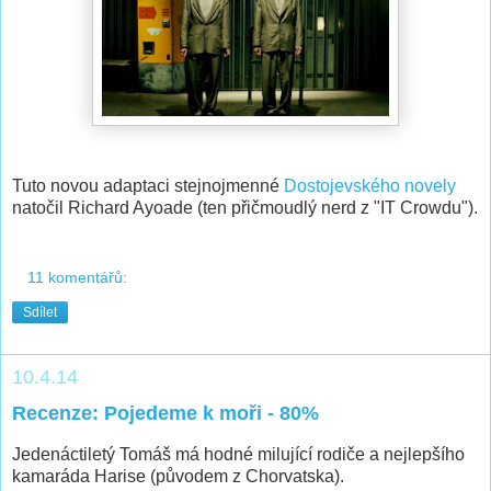
Tuto novou adaptaci stejnojmenné
Dostojevského novely
natočil Richard Ayoade (ten přičmoudlý nerd z "IT Crowdu").
11 komentářů:
Sdílet
10.4.14
Recenze: Pojedeme k moři - 80%
Jedenáctiletý Tomáš má hodné milující rodiče a nejlepšího
kamaráda Harise (původem z Chorvatska).