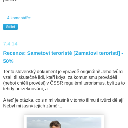
4 komentáře:
Sdílet
7.4.14
Recenze: Sametoví teroristé [Zamatoví teroristi] -
50%
Tento slovenský dokument je vpravdě originální! Jeho tvůrci
vzali tři skutečné lidi, kteří kdysi za komunismu prováděli
(neboi chtěli provést) v ČSSR regulérní terorismus, byli za to
tehdy perzekuováni, a...
A teď je otázka, co s nimi vlastně v tomto filmu ti tvůrci dělají.
Nebyl mi jasný jejich záměr...