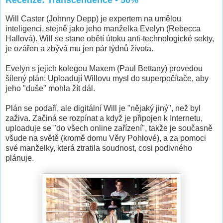
Recenze: Transcendence - 50%
Will Caster (Johnny Depp) je expertem na umělou
inteligenci, stejně jako jeho manželka Evelyn (Rebecca
Hallová). Will se stane obětí útoku anti-technologické sekty,
je ozářen a zbývá mu jen pár týdnů života.
Evelyn s jejich kolegou Maxem (Paul Bettany) provedou
šílený plán: Uploadují Willovu mysl do superpočítače, aby
jeho "duše" mohla žít dál.
Plán se podaří, ale digitální Will je "nějaký jiný", než byl
zaživa. Začiná se rozpínat a když je připojen k Internetu,
uploaduje se "do všech online zařízení", takže je současně
všude na světě (kromě domu Věry Pohlové), a za pomoci
své manželky, která ztratila soudnost, cosi podivného
plánuje.