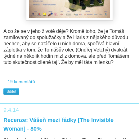
A co že se v jeho životě děje? Kromě toho, že je Tomáš
zamilovaný do spolužačky a že Haris z nějakého důvodu
nechce, aby se natáčelo u nich doma, spočívá hlavní
zápletka v tom, že Tomášův otec (Ondřej Vetchý) dvakrát
týdně na několik hodin mizí z domova, ale před Tomášem
tuto skutečnost cíleně tají. Že by měl táta milenku?
19 komentářů:
Sdílet
9.4.14
Recenze: Vášeň mezi řádky [The Invisible
Woman] - 80%