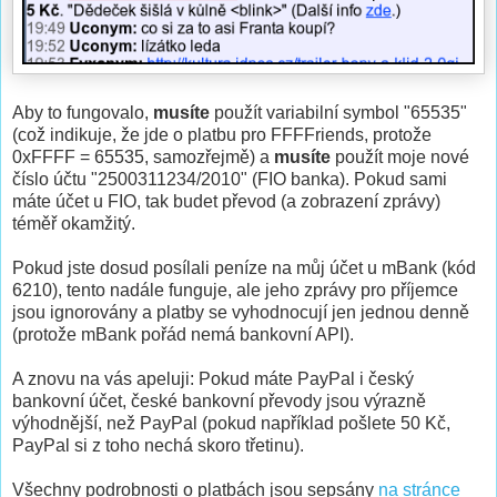
Aby to fungovalo,
musíte
použít variabilní symbol "65535"
(což indikuje, že jde o platbu pro FFFFriends, protože
0xFFFF = 65535, samozřejmě) a
musíte
použít moje nové
číslo účtu "2500311234/2010" (FIO banka). Pokud sami
máte účet u FIO, tak budet převod (a zobrazení zprávy)
téměř okamžitý.
Pokud jste dosud posílali peníze na můj účet u mBank (kód
6210), tento nadále funguje, ale jeho zprávy pro příjemce
jsou ignorovány a platby se vyhodnocují jen jednou denně
(protože mBank pořád nemá bankovní API).
A znovu na vás apeluji: Pokud máte PayPal i český
bankovní účet, české bankovní převody jsou výrazně
výhodnější, než PayPal (pokud například pošlete 50 Kč,
PayPal si z toho nechá skoro třetinu).
Všechny podrobnosti o platbách jsou sepsány
na stránce