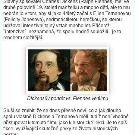
Slavný spisovatel Charles Dickens (Ralph Fiennes) měl ve
druhé polovině 19. století manželku a mnoho dětí, ale to mu
nebránilo v tom, aby si jako 44letý začal s Ellen Ternanovou
(Felicity Jonesová), sedmnáctiletou herečkou, se kterou
udržoval intenzivní tajný vztah mnoho let. Přičemž
"intenzivní" neznamená, že spolu hodně souložili - je to
mnohem složitější.
Dickensův portrét vs. Fiennes ve filmu
Sluší se zmínit, že se dnes přesně neví, co a jak dlouho
spolu vlastně Dickens a Ternanová měli, tudíž není vhodné
přistupovat k tomuto filmu jako k historické lekci. Je to spíš
fikce, využívající skutečné prvky ze života historických
postav.