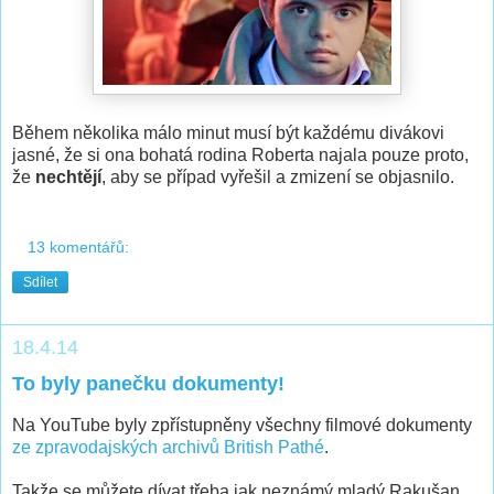
Během několika málo minut musí být každému divákovi
jasné, že si ona bohatá rodina Roberta najala pouze proto,
že
nechtějí
, aby se případ vyřešil a zmizení se objasnilo.
13 komentářů:
Sdílet
18.4.14
To byly panečku dokumenty!
Na YouTube byly zpřístupněny všechny filmové dokumenty
ze zpravodajských archivů British Pathé
.
Takže se můžete dívat třeba jak neznámý mladý Rakušan