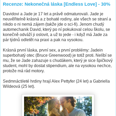
Recenze: Nekonečná láska [Endless Love] - 30%
Davidovi a Jade je 17 let a právě odmaturovali. Jade je
neuvěřitelně krásná a z bohaté rodiny, ale všech se straní a
nikdo o ni nemá zájem (takže jde o sci-fi). Jenom chudý
automechanik David, který po ní pokukoval celou školu, se
konečně odváží ji oslovit, a už to jede - i když má Jade za
pár týdnů odletět na praxi a pak na vysokou.
Krásná první láska, první sex, a první problémy: Jadein
superbohatý otec (Bruce Greenwood) je totiž proti. Nelíbí se
mu, že se Jade zahazuje s chudákem, který je sice špičkový
student, mohl by dostat stipendium, ale na vysokou nechce,
protože má rád motory.
Sedmnáctileté hrdiny hrají Alex Pettyfer (24 let) a Gabriella
Wildeová (25 let).