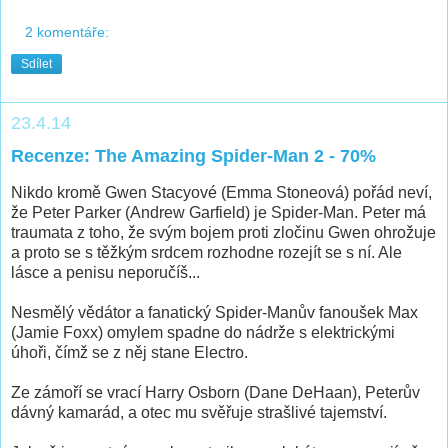
2 komentáře:
Sdílet
23.4.14
Recenze: The Amazing Spider-Man 2 - 70%
Nikdo kromě Gwen Stacyové (Emma Stoneová) pořád neví,
že Peter Parker (Andrew Garfield) je Spider-Man. Peter má
traumata z toho, že svým bojem proti zločinu Gwen ohrožuje
a proto se s těžkým srdcem rozhodne rozejít se s ní. Ale
lásce a penisu neporučíš...
Nesmělý vědátor a fanatický Spider-Manův fanoušek Max
(Jamie Foxx) omylem spadne do nádrže s elektrickými
úhoři, čímž se z něj stane Electro.
Ze zámoří se vrací Harry Osborn (Dane DeHaan), Peterův
dávný kamarád, a otec mu svěřuje strašlivé tajemství.