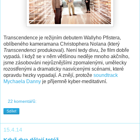
Transcendence je režijním debutem Wallyho Pfistera,
oblíbeného kameramana Christophera Nolana (který
Transcendenci
produkoval). Není tedy divu, že film dobře
vypadá. I když se v něm většinou neděje mnoho akčního,
jsme zásobováni nejrůznějšími zpomalenými, umělecky
rozostřenými a dramaticky nasvícenými scénami, které
opravdu hezky vypadají. A znějí, protože
soundtrack
Mychaela Danny
je příjemně kyber-meditativní.
22 komentářů:
Sdílet
15.4.14
Když dva dělají totéž...