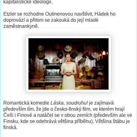
kapitalistické ideologii.
Etzler se rozhodne Outinenovou navštívit, Hádek ho
doprovází a přitom se zakouká do její mladé
zaměstnankyně.
Romantická komedie
Láska, soudruhu!
je zajímavá
především tím, že jde o česko-finský film, ve kterém hrají
Češi i Finové a natáčel se v obou zemích (především ale ve
Finsku, kde se odehrává většina příběhu). Většina štábu je
finská.