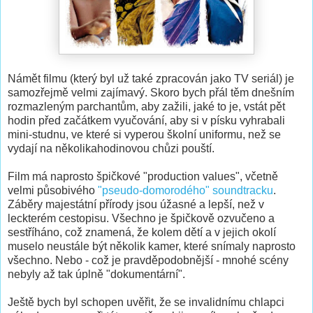
Námět filmu (který byl už také zpracován jako TV seriál) je
samozřejmě velmi zajímavý. Skoro bych přál těm dnešním
rozmazleným parchantům, aby zažili, jaké to je, vstát pět
hodin před začátkem vyučování, aby si v písku vyhrabali
mini-studnu, ve které si vyperou školní uniformu, než se
vydají na několikahodinovou chůzi pouští.
Film má naprosto špičkové "production values", včetně
velmi působivého
"pseudo-domorodého" soundtracku
.
Záběry majestátní přírody jsou úžasné a lepší, než v
leckterém cestopisu. Všechno je špičkově ozvučeno a
sestříháno, což znamená, že kolem dětí a v jejich okolí
muselo neustále být několik kamer, které snímaly naprosto
všechno. Nebo - což je pravděpodobnější - mnohé scény
nebyly až tak úplně "dokumentární".
Ještě bych byl schopen uvěřit, že se invalidnímu chlapci