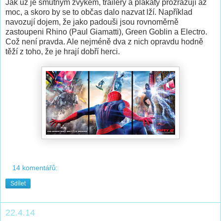
Jak už je smutným zvykem, trailery a plakáty prozrazují až
moc, a skoro by se to občas dalo nazvat lží. Například
navozují dojem, že jako padouši jsou rovnoměrně
zastoupeni Rhino (Paul Giamatti), Green Goblin a Electro.
Což není pravda. Ale nejméně dva z nich opravdu hodně
těží z toho, že je hrají dobří herci.
14 komentářů:
Sdílet
22.4.14