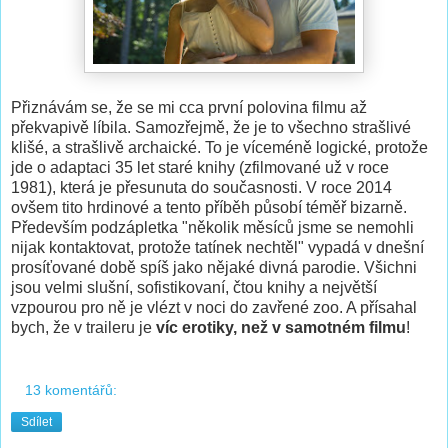
Přiznávám se, že se mi cca první polovina filmu až
překvapivě líbila. Samozřejmě, že je to všechno strašlivé
klišé, a strašlivě archaické. To je víceméně logické, protože
jde o adaptaci 35 let staré knihy (zfilmované už v roce
1981), která je přesunuta do současnosti. V roce 2014
ovšem tito hrdinové a tento příběh působí téměř bizarně.
Především podzápletka "několik měsíců jsme se nemohli
nijak kontaktovat, protože tatínek nechtěl" vypadá v dnešní
prosíťované době spíš jako nějaké divná parodie. Všichni
jsou velmi slušní, sofistikovaní, čtou knihy a největší
vzpourou pro ně je vlézt v noci do zavřené zoo. A přísahal
bych, že v traileru je
víc erotiky, než v samotném filmu
!
13 komentářů:
Sdílet