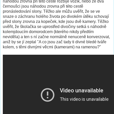
náhodou zrovna při této cestě rozbije vozík, nebo že dva
černoušci jsou náhodou zrovna při této cestě
pronásledování slony. Těžko ale můžu uvěřit, že se ve
snaze o záchranu holého života po divokém útěku schovají
před slony zrovna za kopeček, kde jsou dvě kamery. Těžko
uvěřit, že školačka se uprostřed divočiny setká s náhodně
kolemjdoucím domorodcem (kterého nikdy předtím
neviděla) a ten s ní začne normálně nenuceně konverzovat,
aniž by se jí zeptal "A co jsou zač tady ti divné bledé tváře
kolem, s těmi divnými věcmi (kamerami) na ramenou?"