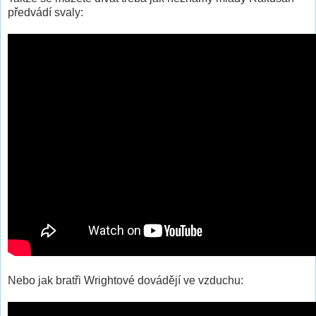
předvádí svaly:
Nebo jak bratři Wrightové dovádějí ve vzduchu: