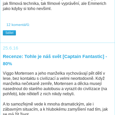
jak filmová technika, tak filmové vyprávění, ale Emmerich
jako kdyby si toho nevšiml.
12 komentářů:
Sdílet
25.6.16
Recenze: Tohle je náš svět [Captain Fantastic] -
80%
Viggo Mortensen a jeho manželka vychovávají pět dětí v
lese, bez kontaktu s civilizací a velmi neortodoxně. Když
manželka nečekaně zemře, Mortensen a děcka musejí
nasednout do starého autobusu a vyrazit do civilizace (na
pohřeb), kde někteří z nich nikdy nebyli.
A to samozřejmě vede k mnoha dramatickým, ale i
zábavným situacím, a k hlubokému zamyšlení nad tím, jak
se má žít život.