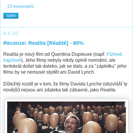
23 komentářů:
Sdílet
6.6.16
Recenze: Realita [Réalité] - 80%
Realita je nový film od Quentina Dupieuxe (např.
Fízlové,
hajzlové
). Jeho filmy nebyly nikdy úplně normální, ale
tentokrát došel tak daleko, jak se dalo, a za "zápletku" jeho
filmu by se nemusel stydět ani David Lynch.
Důležitý rozdíl je v tom, že filmy Davida Lynche (obzvlášť ty
novější) nejsou ani zdaleka tak zábavné, jako
Realita
.