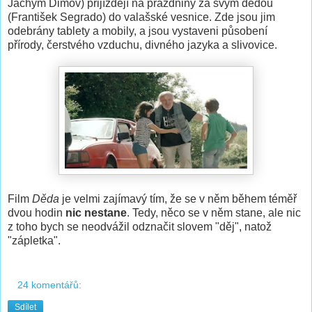
Jáchym Dimov) přijíždějí na prázdniny za svým dědou
(František Segrado) do valašské vesnice. Zde jsou jim
odebrány tablety a mobily, a jsou vystaveni působení
přírody, čerstvého vzduchu, divného jazyka a slivovice.
Film
Děda
je velmi zajímavý tím, že se v něm během téměř
dvou hodin
nic nestane
. Tedy, něco se v něm stane, ale nic
z toho bych se neodvážil odznačit slovem "děj", natož
"zápletka".
24 komentářů:
Sdílet