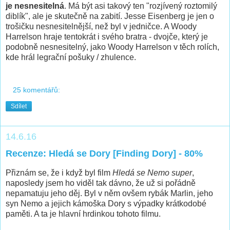
je nesnesitelná
. Má být asi takový ten "rozjívený roztomilý
diblík", ale je skutečně na zabití. Jesse Eisenberg je jen o
trošičku nesnesitelnější, než byl v jedničce. A Woody
Harrelson hraje tentokrát i svého bratra - dvojče, který je
podobně nesnesitelný, jako Woody Harrelson v těch rolích,
kde hrál legrační pošuky / zhulence.
25 komentářů:
Sdílet
14.6.16
Recenze: Hledá se Dory [Finding Dory] - 80%
Přiznám se, že i když byl film
Hledá se Nemo super
,
naposledy jsem ho viděl tak dávno, že už si pořádně
nepamatuju jeho děj. Byl v něm ovšem rybák Marlin, jeho
syn Nemo a jejich kámoška Dory s výpadky krátkodobé
paměti. A ta je hlavní hrdinkou tohoto filmu.