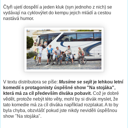
Čtyři ujetí dospělí a jeden kluk (syn jednoho z nich) se
vydávají na cyklovýlet do kempu jejich mládí a cestou
nastává humor.
V textu distributora se píše:
Musíme se sejít
je lehkou letní
komedií s protagonisty úspěšné show "Na stojáka",
která má za cíl především diváka pobavit.
Což je dobré
vědět, protože nebýt této věty, mohl by si divák myslet, že
tato komedie má za cíl diváka například rozplakat. A to by
byla chyba, obzvlášť pokud jste nikdy neviděli úspěšnou
show "Na stojáka".