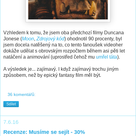
Vzhledem k tomu, že jsem oba předchozí filmy Duncana
Jonese (
Moon
,
Zdrojový kód
) ohodnotil 90 procenty, byl
jsem docela natěšený na to, co tento fanoušek videoher
dokáže udělat s obrovským rozpočtem během asi pěti let
natáčení a animování (uprostřed čehož mu
umřel táta
).
A výsledek je... zajímavý. I když zajímavý trochu jiným
způsobem, než by epický fantasy film měl být.
36 komentářů:
Sdílet
7.6.16
Recenze: Musíme se sejít - 30%