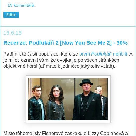
19 komentářů:
Sdílet
16.6.16
Recenze: Podfukáři 2 [Now You See Me 2] - 30%
Patřím k té části populace, které se
první
Podfukáři
nelíbili
. A
je mi ctí oznámit vám, že dvojka je po všech stránkách
objektivně horší (ať máte k jedničce jakýkoliv vztah).
Místo těhotné Isly Fisherové zaskakuje Lizzy Caplanová a