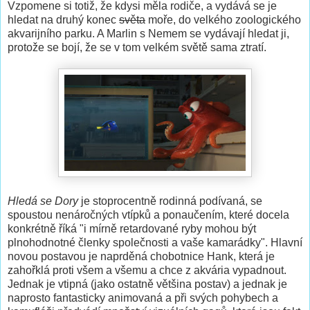
Vzpomene si totiž, že kdysi měla rodiče, a vydává se je
hledat na druhý konec
světa
moře, do velkého zoologického
akvarijního parku. A Marlin s Nemem se vydávají hledat ji,
protože se bojí, že se v tom velkém světě sama ztratí.
Hledá se Dory
je stoprocentně rodinná podívaná, se
spoustou nenáročných vtípků a ponaučením, které docela
konkrétně říká "i mírně retardované ryby mohou být
plnohodnotné členky společnosti a vaše kamarádky". Hlavní
novou postavou je naprděná chobotnice Hank, která je
zahořklá proti všem a všemu a chce z akvária vypadnout.
Jednak je vtipná (jako ostatně většina postav) a jednak je
naprosto fantasticky animovaná a při svých pohybech a