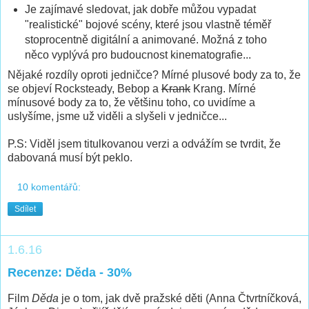
Je zajímavé sledovat, jak dobře můžou vypadat
"realistické" bojové scény, které jsou vlastně téměř
stoprocentně digitální a animované. Možná z toho
něco vyplývá pro budoucnost kinematografie...
Nějaké rozdíly oproti jedničce? Mírné plusové body za to, že
se objeví Rocksteady, Bebop a
Krank
Krang. Mírné
mínusové body za to, že většinu toho, co uvidíme a
uslyšíme, jsme už viděli a slyšeli v jedničce...
P.S: Viděl jsem titulkovanou verzi a odvážím se tvrdit, že
dabovaná musí být peklo.
10 komentářů:
Sdílet
1.6.16
Recenze: Děda - 30%
Film
Děda
je o tom, jak dvě pražské děti (Anna Čtvrtníčková,