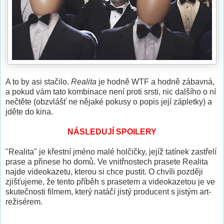
A to by asi stačilo.
Realita
je hodně WTF a hodně zábavná,
a pokud vám tato kombinace není proti srsti, nic dalšího o ní
nečtěte (obzvlášť ne nějaké pokusy o popis její zápletky) a
jděte do kina.
NÁSLEDUJÍ SPOILERY
"Realita" je křestní jméno malé holčičky, jejíž tatínek zastřelí
prase a přinese ho domů. Ve vnitřnostech prasete Realita
najde videokazetu, kterou si chce pustit. O chvíli později
zjišťujeme, že tento příběh s prasetem a videokazetou je ve
skutečnosti filmem, který natáčí jistý producent s jistým art-
režisérem.