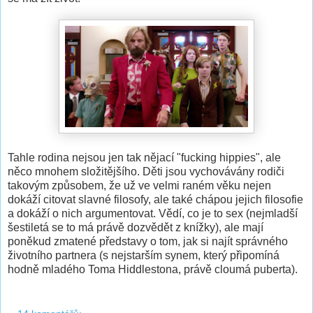
Tahle rodina nejsou jen tak nějací "fucking hippies", ale
něco mnohem složitějšího. Děti jsou vychovávány rodiči
takovým způsobem, že už ve velmi raném věku nejen
dokáží citovat slavné filosofy, ale také chápou jejich filosofie
a dokáží o nich argumentovat. Vědí, co je to sex (nejmladší
šestiletá se to má právě dozvědět z knížky), ale mají
poněkud zmatené představy o tom, jak si najít správného
životního partnera (s nejstarším synem, který připomíná
hodně mladého Toma Hiddlestona, právě cloumá puberta).