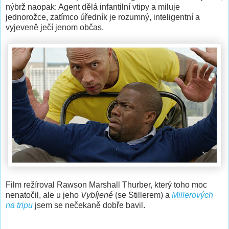
nýbrž naopak: Agent dělá infantilní vtipy a miluje
jednorožce, zatímco úředník je rozumný, inteligentní a
vyjeveně ječí jenom občas.
Film režíroval Rawson Marshall Thurber, který toho moc
nenatočil, ale u jeho
Vybíjené
(se Stillerem) a
Millerových
na tripu
jsem se nečekaně dobře bavil.