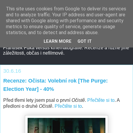
This site uses cookies from Google to deliver its services
and to analyze traffic. Your IP address and user-agent are
shared with Google along with performance and security
metrics to ensure quality of service, generate usage
statistics, and to detect and address abuse.
LEARN MORE
GOT IT
František Fuka versus kinematografie. Recenze a různé jiné
záležitosti, občas i nefilmové.
30.6.16
Recenze: Očista: Volební rok [The Purge:
Election Year] - 40%
Před třemi lety jsem psal o první
Očistě
.
Přečtěte si to
. A
předloni o druhé
Očistě
.
Přečtěte si to
.