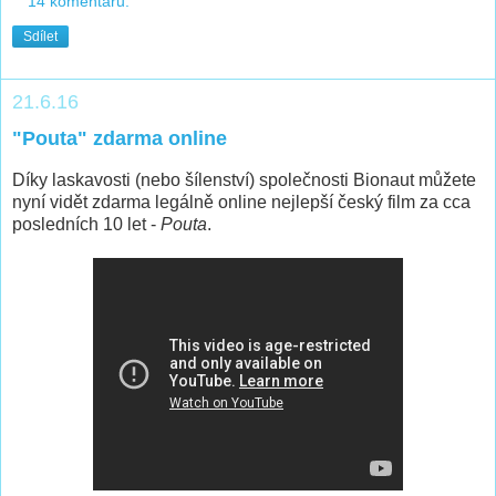
14 komentářů:
Sdílet
21.6.16
"Pouta" zdarma online
Díky laskavosti (nebo šílenství) společnosti Bionaut můžete
nyní vidět zdarma legálně online nejlepší český film za cca
posledních 10 let -
Pouta
.