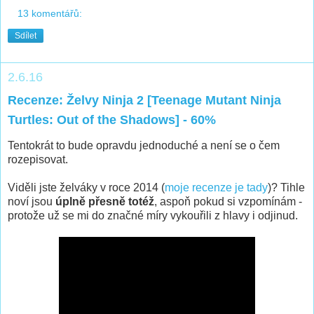
13 komentářů:
Sdílet
2.6.16
Recenze: Želvy Ninja 2 [Teenage Mutant Ninja
Turtles: Out of the Shadows] - 60%
Tentokrát to bude opravdu jednoduché a není se o čem
rozepisovat.
Viděli jste želváky v roce 2014 (
moje recenze je tady
)? Tihle
noví jsou
úplně přesně totéž
, aspoň pokud si vzpomínám -
protože už se mi do značné míry vykouřili z hlavy i odjinud.