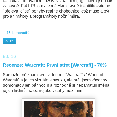
kamufláži předvádí množství vizuálních gagů, která jsou fakt
zábavné. Fakt. Přitom ale má Hank jasně identifikovatelné
"přelévající se" pohyby reálné chobotnice, což musela být
pro animátory a programátory noční můra.
13 komentářů:
Sdílet
8.6.16
Recenze: Warcraft: První střet [Warcraft] - 70%
Samozřejmě znám sérii videoher "Warcraft" / "World of
Warcraft" a jejich vizuální estetiku, ale hrál jsem všechny
dohromady jen pár hodin a rozhodně si nepamatuji jména
jejich hrdinů, natož nějaké vztahy mezi nimi.