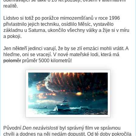
realitě.
Lidstvo si totiž po porážce mimozemšťanů v roce 1996
přivlastnilo jejich techniku, osídlilo Měsíc, vystavělo
základnu u Saturna, ukončilo všechny války a žije si v míru
a pokoji.
Jen někteří jedinci varují, že by se zlí emzáci mohli vrátit. A
hleďme, oni se vracejí. V nové mateřské lodi, která má
poloměr
průměr 5000 kilometrů!
Původní
Den nezávislosti
byl správný film ve správnou
chvíli a dodnes na něj nedám dopustit. Od té doby pokročila