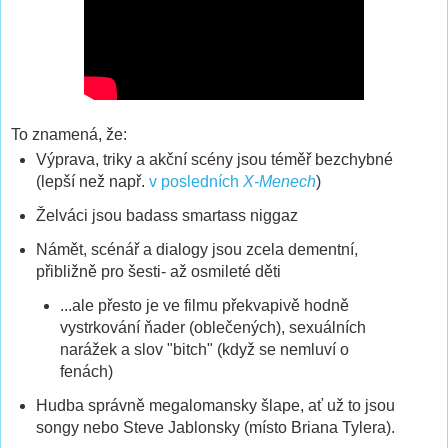
To znamená, že:
Výprava, triky a akční scény jsou téměř bezchybné
(lepší než např.
v posledních
X-Menech
)
Želváci jsou badass smartass niggaz
Námět, scénář a dialogy jsou zcela dementní,
přibližně pro šesti- až osmileté děti
...ale přesto je ve filmu překvapivě hodně
vystrkování ňader (oblečených), sexuálních
narážek a slov "bitch" (když se nemluví o
fenách)
Hudba správně megalomansky šlape, ať už to jsou
songy nebo Steve Jablonsky (místo Briana Tylera).