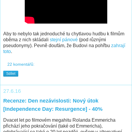
Aby to nebylo tak jednoduché tu chytlavou hudbu k filmům
oběma z nich skládali
stejní pánové
(pod různými
pseudonymy). Pevně doufám, že Budovi na pohřbu
zahrají
toto
.
22 komentářů:
Sdílet
27.6.16
Recenze: Den nezávislosti: Nový útok
[Independence Day: Resurgence] - 40%
Dvacet let po filmovém megahitu Rolanda Emmericha
přichází jeho pokračování (také od Emmericha),
odehrávající se také o 20 let později, ovšem v alternativní