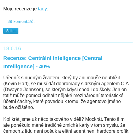
Moje recenze je
tady
.
39 komentářů:
Sdílet
18.6.16
Recenze: Centrální inteligence [Central
Intelligence] - 40%
Úředník s nudným životem, který by ani mouše neublížil
(Kevin Hart), se musí dát dohromady s drsným agentem CIA
(Dwayne Johnson), se kterým kdysi chodil do školy. Jen on
totiž může pomoci odhalit nějaké mezinárodní teroristické
účetní čachry, které povedou k tomu, že agentovo jméno
bude očištěno.
Kolikrát jsme už něco takového viděli? Mockrát. Tento film
ale poněkuid méně tradičně zmíchá karty v tom smyslu, že
černoch z lidu není pošuk a elitní agent není hardcore profík,