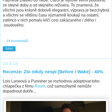
Haynese
Daleko do nebe
.
Carol
je stylově velmi podobná,
ze stejné doby a od stejného režiséra. To znamená, že
všichni jsou krásně dobově elegantní, výprava je bezchybná
a všichni se většinu času významně koukají na ostatní,
zatímco v nich pomalu klíčí cosi zakázaného / zlého /
osudového.
14 komentářů:
Sdílet
13.4.16
Recenze: Zlo nikdy nespí [Before I Wake] - 40%
Lois Laneová a Punisher se rozhodnou adoptovat toho
chlapečka z filmu
Room
, což samozřejmě nemůže
dopadnout dobře...