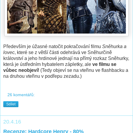
Především je úžasné natočit pokračování filmu
Sněhurka a
lovec
, které se z větší části odehrává ve Sněhurčině
království a jeho hrdinové jednají na přímý rozkaz Sněhurky,
která je ústředním hybatelem zápletky, ale
ve filmu se
vůbec neobjeví!
(Tedy objeví se na vteřinu ve flashbacku a
na druhou vteřinu v podřepu zezadu.)
26 komentářů:
Sdílet
20.4.16
Recenze: Hardcore Henry - 80%