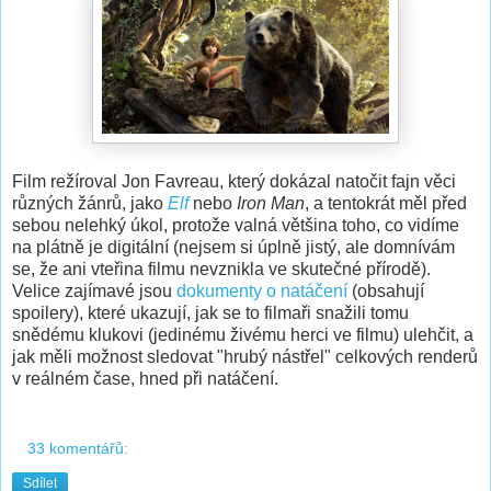
Film režíroval Jon Favreau, který dokázal natočit fajn věci
různých žánrů, jako
Elf
nebo
Iron Man
, a tentokrát měl před
sebou nelehký úkol, protože valná většina toho, co vidíme
na plátně je digitální (nejsem si úplně jistý, ale domnívám
se, že ani vteřina filmu nevznikla ve skutečné přírodě).
Velice zajímavé jsou
dokumenty o natáčení
(obsahují
spoilery), které ukazují, jak se to filmaři snažili tomu
snědému klukovi (jedinému živému herci ve filmu) ulehčit, a
jak měli možnost sledovat "hrubý nástřel" celkových renderů
v reálném čase, hned při natáčení.
33 komentářů:
Sdílet