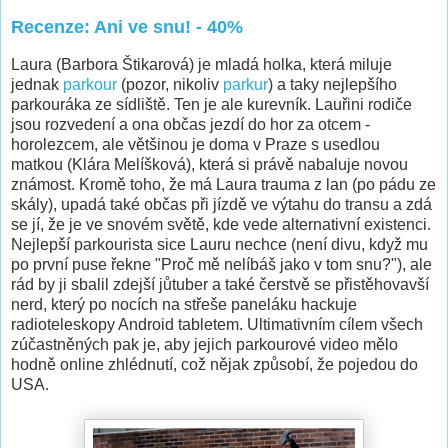
Recenze: Ani ve snu! - 40%
Laura (Barbora Štikarová) je mladá holka, která miluje
jednak
parkour
(pozor, nikoliv
parkur
) a taky nejlepšího
parkouráka ze sídliště. Ten je ale kurevník. Lauřini rodiče
jsou rozvedení a ona občas jezdí do hor za otcem -
horolezcem, ale většinou je doma v Praze s usedlou
matkou (Klára Melíšková), která si právě nabaluje novou
známost. Kromě toho, že má Laura trauma z lan (po pádu ze
skály), upadá také občas při jízdě ve výtahu do transu a zdá
se jí, že je ve snovém světě, kde vede alternativní existenci.
Nejlepší parkourista sice Lauru nechce (není divu, když mu
po první puse řekne "Proč mě nelíbáš jako v tom snu?"), ale
rád by ji sbalil zdejší jůtuber a také čerstvě se přistěhovavší
nerd, který po nocích na střeše paneláku hackuje
radioteleskopy Android tabletem. Ultimativním cílem všech
zúčastněných pak je, aby jejich parkourové video mělo
hodně online zhlédnutí, což nějak způsobí, že pojedou do
USA.