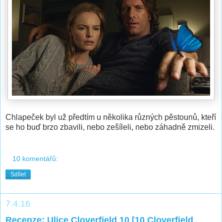
Chlapeček byl už předtím u několika různých pěstounů, kteří
se ho buď brzo zbavili, nebo zešíleli, nebo záhadně zmizeli.
10 komentářů:
Sdílet
7.4.16
Recenze: Ulice Cloverfield 10 [10 Cloverfield