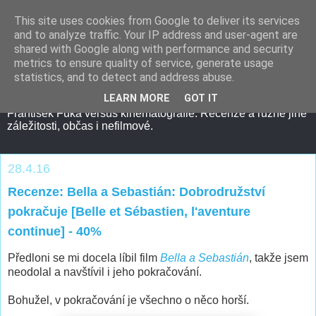
This site uses cookies from Google to deliver its services
and to analyze traffic. Your IP address and user-agent are
shared with Google along with performance and security
metrics to ensure quality of service, generate usage
statistics, and to detect and address abuse.
LEARN MORE
GOT IT
František Fuka versus kinematografie. Recenze a různé jiné
záležitosti, občas i nefilmové.
28.4.16
Recenze: Bella a Sebastián: Dobrodružství
pokračuje [Belle et Sébastien, l'aventure
continue] - 40%
Předloni se mi docela líbil film
Bella a Sebastián
, takže jsem
neodolal a navštívil i jeho pokračování.
Bohužel, v pokračování je všechno o něco horší.