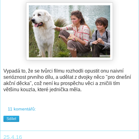
Vypadá to, že se tvůrci filmu rozhodli opustit onu naivní
serióznost prvního dílu, a udělat z dvojky něco "pro dnešní
akční děcka", což není ku prospěchu věci a zničili tím
většinu kouzla, které jednička měla.
11 komentářů:
Sdílet
25.4.16