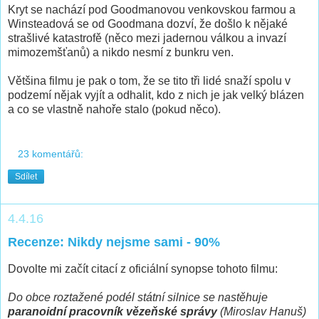
Kryt se nachází pod Goodmanovou venkovskou farmou a
Winsteadová se od Goodmana dozví, že došlo k nějaké
strašlivé katastrofě (něco mezi jadernou válkou a invazí
mimozemšťanů) a nikdo nesmí z bunkru ven.
Většina filmu je pak o tom, že se tito tři lidé snaží spolu v
podzemí nějak vyjít a odhalit, kdo z nich je jak velký blázen
a co se vlastně nahoře stalo (pokud něco).
23 komentářů:
Sdílet
4.4.16
Recenze: Nikdy nejsme sami - 90%
Dovolte mi začít citací z oficiální synopse tohoto filmu:
Do obce roztažené podél státní silnice se nastěhuje
paranoidní pracovník vězeňské správy
(Miroslav Hanuš)