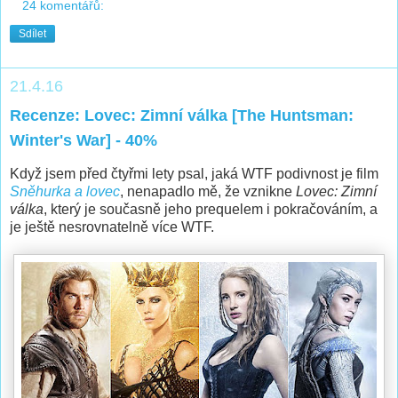
24 komentářů:
Sdílet
21.4.16
Recenze: Lovec: Zimní válka [The Huntsman:
Winter's War] - 40%
Když jsem před čtyřmi lety psal, jaká WTF podivnost je film
Sněhurka a lovec
, nenapadlo mě, že vznikne
Lovec: Zimní
válka
, který je současně jeho prequelem i pokračováním, a
je ještě nesrovnatelně více WTF.