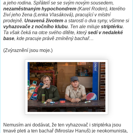
a jeho rodina. Spřátelí se se svým novým sousedem,
nezaměstnaným hypochondrem
(Karel Roden), kterého
živí jeho žena (Lenka Vlasáková), pracující v místní
prodejně.
Unavená životem
a starostí o dva syny, všimne si
vyhazovače z nočního klubu
. Ten ale miluje
striptérku
.
Ta však čeká na otce svého dítěte, který
sedí v nedaleké
base
, kde pracuje právě zmíněný bachař…
(Zvýraznění jsou moje.)
Nemusím ani dodávat, že ten vyhazovač i striptérka jsou
tmavé pleti a ten bachař (Miroslav Hanuš) je neokomunista,