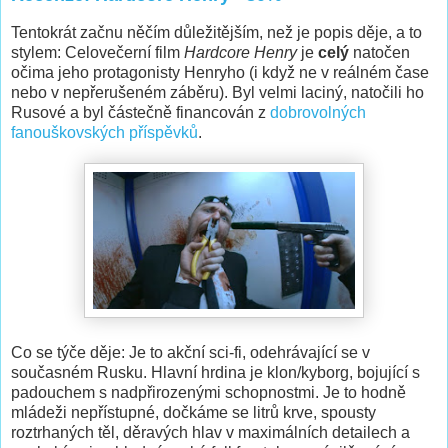
Tentokrát začnu něčím důležitějším, než je popis děje, a to
stylem: Celovečerní film
Hardcore Henry
je
celý
natočen
očima jeho protagonisty Henryho (i když ne v reálném čase
nebo v nepřerušeném záběru). Byl velmi laciný, natočili ho
Rusové a byl částečně financován z
dobrovolných
fanouškovských příspěvků
.
Co se týče děje: Je to akční sci-fi, odehrávající se v
současném Rusku. Hlavní hrdina je klon/kyborg, bojující s
padouchem s nadpřirozenými schopnostmi. Je to hodně
mládeži nepřístupné, dočkáme se litrů krve, spousty
roztrhaných těl, děravých hlav v maximálních detailech a