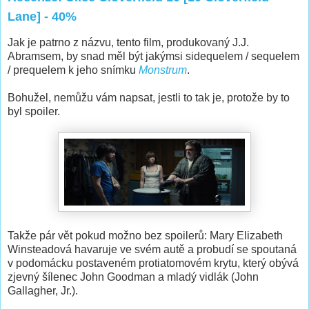
Lane] - 40%
Jak je patrno z názvu, tento film, produkovaný J.J.
Abramsem, by snad měl být jakýmsi sidequelem / sequelem
/ prequelem k jeho snímku
Monstrum
.
Bohužel, nemůžu vám napsat, jestli to tak je, protože by to
byl spoiler.
Takže pár vět pokud možno bez spoilerů: Mary Elizabeth
Winsteadová havaruje ve svém autě a probudí se spoutaná
v podomácku postaveném protiatomovém krytu, který obývá
zjevný šílenec John Goodman a mladý vidlák (John
Gallagher, Jr.).