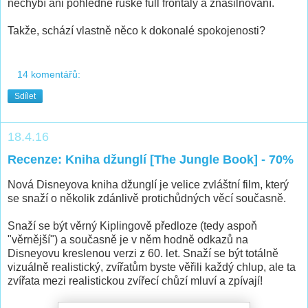
nechybí ani pohledné ruské full frontaly a znásilňování.
Takže, schází vlastně něco k dokonalé spokojenosti?
14 komentářů:
Sdílet
18.4.16
Recenze: Kniha džunglí [The Jungle Book] - 70%
Nová Disneyova kniha džunglí je velice zvláštní film, který
se snaží o několik zdánlivě protichůdných věcí současně.
Snaží se být věrný Kiplingově předloze (tedy aspoň
"věrnější") a současně je v něm hodně odkazů na
Disneyovu kreslenou verzi z 60. let. Snaží se být totálně
vizuálně realistický, zvířatům byste věřili každý chlup, ale ta
zvířata mezi realistickou zvířecí chůzí mluví a zpívají!