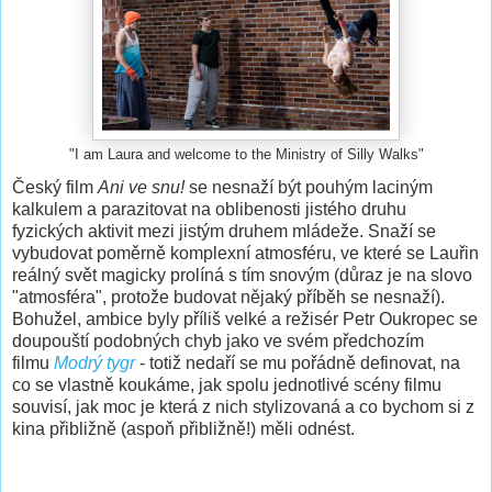
"I am Laura and welcome to the Ministry of Silly Walks"
Český film
Ani ve snu!
se nesnaží být pouhým laciným
kalkulem a parazitovat na oblibenosti jistého druhu
fyzických aktivit mezi jistým druhem mládeže. Snaží se
vybudovat poměrně komplexní atmosféru, ve které se Lauřin
reálný svět magicky prolíná s tím snovým (důraz je na slovo
"atmosféra", protože budovat nějaký příběh se nesnaží).
Bohužel, ambice byly příliš velké a režisér Petr Oukropec se
doupouští podobných chyb jako ve svém předchozím
filmu
Modrý tygr
- totiž nedaří se mu pořádně definovat, na
co se vlastně koukáme, jak spolu jednotlivé scény filmu
souvisí, jak moc je která z nich stylizovaná a co bychom si z
kina přibližně (aspoň přibližně!) měli odnést.