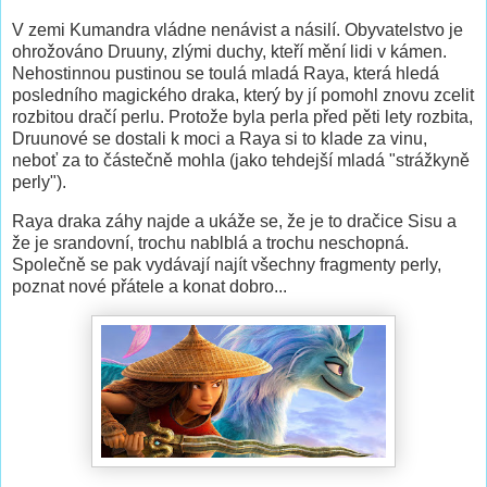
V zemi Kumandra vládne nenávist a násilí. Obyvatelstvo je
ohrožováno Druuny, zlými duchy, kteří mění lidi v kámen.
Nehostinnou pustinou se toulá mladá Raya, která hledá
posledního magického draka, který by jí pomohl znovu zcelit
rozbitou dračí perlu. Protože byla perla před pěti lety rozbita,
Druunové se dostali k moci a Raya si to klade za vinu,
neboť za to částečně mohla (jako tehdejší mladá "strážkyně
perly").
Raya draka záhy najde a ukáže se, že je to dračice Sisu a
že je srandovní, trochu nablblá a trochu neschopná.
Společně se pak vydávají najít všechny fragmenty perly,
poznat nové přátele a konat dobro...