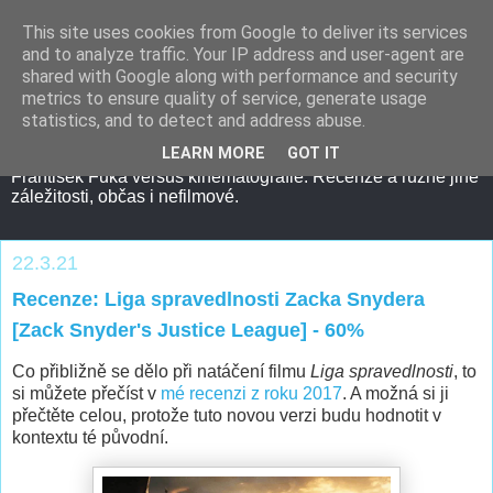
This site uses cookies from Google to deliver its services
and to analyze traffic. Your IP address and user-agent are
shared with Google along with performance and security
metrics to ensure quality of service, generate usage
statistics, and to detect and address abuse.
LEARN MORE
GOT IT
František Fuka versus kinematografie. Recenze a různé jiné
záležitosti, občas i nefilmové.
22.3.21
Recenze: Liga spravedlnosti Zacka Snydera
[Zack Snyder's Justice League] - 60%
Co přibližně se dělo při natáčení filmu
Liga spravedlnosti
, to
si můžete přečíst v
mé recenzi z roku 2017
. A možná si ji
přečtěte celou, protože tuto novou verzi budu hodnotit v
kontextu té původní.