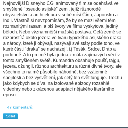
Nejnovější Disneyho CGI animovaný film se odehrává ve
smyšlené "pseudo asijské" zemi, jejíž různorodé
obyvatelstvo a architektura v sobě mísí Čínu, Japonsko a
Indii. Vlastně si nevzpomínám, že by se mezi všemi těmi
rozmanitými rasami a pišišvory ve filmu vyskytoval jediný
běloch. Nebo významnější mužská postava. Celá země se
rozprostírá okolo jezera ve tvaru typického asijského draka
a národy, které ji obývají, nazývají své státy podle toho, ve
které části "draka" se nacházejí, t.j Tesák, Srdce, Dráp a
podobně. A to pro mě byla jedna z mála zajímavých věcí v
tomto smyšleném světě. Kumandra obsahuje poušť, tajgu,
jezera, džungli, různou architekturu a různé divné tvory, ale
všechno to na mě působilo náhodně, bez vzájemné
spojitosti a bez vysvětlení, jak celý ten svět funguje. Trochu
jako kdybych se díval na izolované epizody rozsáhlé
videohry nebo zkrácenou adaptaci nějakého literárního
eposu.
47 komentářů:
Sdílet