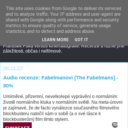
This site uses cookies from Google to deliver its services
and to analyze traffic. Your IP address and user-agent are
shared with Google along with performance and security
metrics to ensure quality of service, generate usage
statistics, and to detect and address abuse.
LEARN MORE
GOT IT
František Fuka versus kinematografie. Recenze a různé jiné
záležitosti, občas i nefilmové.
26.11.22
Audio recenze: Fabelmanovi [The Fabelmans] -
80%
Umírněné, přízemní, nevelkolepé vyprávění o normálním
životě normálního kluka v normálním světě. Na meta-úrovni
je zajímavé, že de facto vynálezce současného filmového
blockbusteru natočil sám o sobě (a o své lásce k
blockbusterům) film tímto stylem.