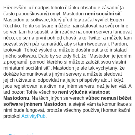
Především, už nadpis tohoto článku obsahuje zásadní (a
často papouškovaný) omyl. Mastodon
není sociální síť
.
Mastodon je software, který před lety začal vyvíjet Eugen
Rochko. Tento software můžete nainstalovat na svůj online
server, tam ho spustit, a tím začne na onom serveru fungovat
něco, co se na první pohled chová jako Twitter a můžete tam
pozvat svých pár kamarádů, aby si tam tweetovali. Pardon,
tootovali. Téhož výsledku můžete dosáhnout také instalací
jiného softwaru. Dalo by se tedy říct, že "Mastodon je jedním
z programů, pomocí kterého si můžete založit svou vlastní
miniaturní sociální síť". Mastodon je ale tak vychytaný, že
dokáže komunikovat s jinými servery a můžete sledovat
jejich uživatele, odpovídat na jejich příspěvky atd., i když
jsou registrovaní a aktivní na jiném serveru, než je ten váš. A
teď pozor: Tohle všechno
není výlučná vlastnost
Mastodonu
. Na těch jiných serverech
vůbec nemusí běžet
software jménem Mastodon
, a stejně vám ta komunikace s
nimi bude fungovat, protože všechny používají komunikační
protokol
ActivityPub
.