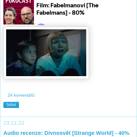
24 komentářů:
Sdílet
23.11.22
Audio recenze: Divnosvět [Strange World] - 40%