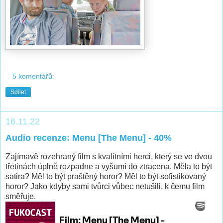
5 komentářů:
Sdílet
16.11.22
Audio recenze: Menu [The Menu] - 40%
Zajímavě rozehraný film s kvalitními herci, který se ve dvou
třetinách úplně rozpadne a vyšumí do ztracena. Měla to být
satira? Měl to být praštěný horor? Měl to být sofistikovaný
horor? Jako kdyby sami tvůrci vůbec netušili, k čemu film
směřuje.