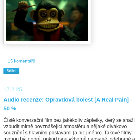
15 komentářů:
Sdílet
17.2.25
Audio recenze: Opravdová bolest [A Real Pain] -
50 %
Čistě konverzační film bez jakékoliv zápletky, který se snaží
vzbudit mírně povznášející atmosféru a nějaké divákovo
souznění s hlavními postavami (a nic jiného). Takové filmy
mohou být dobré, pokud jsou výborně napsané, odehrané a