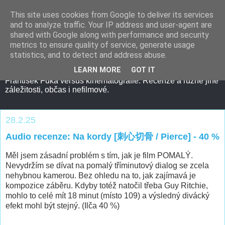
This site uses cookies from Google to deliver its services
and to analyze traffic. Your IP address and user-agent are
shared with Google along with performance and security
metrics to ensure quality of service, generate usage
statistics, and to detect and address abuse.
LEARN MORE
GOT IT
František Fuka versus kinematografie. Recenze a různé jiné
záležitosti, občas i nefilmové.
28.2.25
Audio recenze: Na kordy [刺心切骨 / Pierce] - 40 %
Měl jsem zásadní problém s tím, jak je film POMALÝ.
Nevydržím se dívat na pomalý tříminutový dialog se zcela
nehybnou kamerou. Bez ohledu na to, jak zajímavá je
kompozice záběru. Kdyby totéž natočil třeba Guy Ritchie,
mohlo to celé mít 18 minut (místo 109) a výsledný divácký
efekt mohl být stejný. (Ilča 40 %)