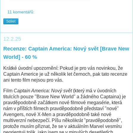
11 komentářů:
Sdílet
12.2.25
Recenze: Captain America: Nový svět [Brave New
World] - 60 %
Krátké úvodní upozornění: Pokud je pro vás novinkou, že
Captain Americe je už několik let černoch, pak tato recenze
ani tento film nejsou pro vás.
Film
Captain America: Nový svět
(který má v úvodních
titulcích pouze "Brave New World" a žádného Captaina) je
pravděpodobně začátkem nové filmové megasérie, která
nám v příštích filmech pravděpodobně představí "nové"
Avengers, nové X-Men a pravděpodobně také nové
multiverzní nebezpečí. Píšu několikrát "pravděpodobně",
protože musím přiznat, že se v aktuálním Marvel vesmíru
neorientuji tolik, jako jsem se v minulých desetiletích