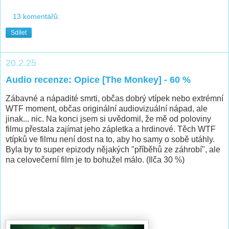
13 komentářů:
Sdílet
20.2.25
Audio recenze: Opice [The Monkey] - 60 %
Zábavné a nápadité smrti, občas dobrý vtípek nebo extrémní
WTF moment, občas originální audiovizuální nápad, ale
jinak... nic. Na konci jsem si uvědomil, že mě od poloviny
filmu přestala zajímat jeho zápletka a hrdinové. Těch WTF
vtípků ve filmu není dost na to, aby ho samy o sobě utáhly.
Byla by to super epizody nějakých "příběhů ze záhrobí", ale
na celovečerní film je to bohužel málo. (Ilča 30 %)