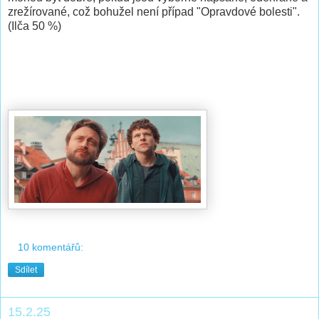
zrežírované, což bohužel není případ "Opravdové bolesti".
(Ilča 50 %)
10 komentářů:
Sdílet
15.2.25