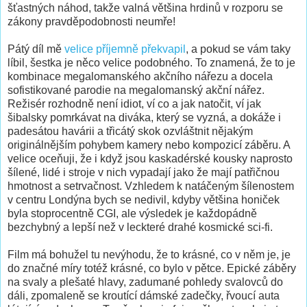
šťastných náhod, takže valná většina hrdinů v rozporu se
zákony pravděpodobnosti neumře!
Pátý díl mě
velice příjemně překvapil
, a pokud se vám taky
líbil, šestka je něco velice podobného. To znamená, že to je
kombinace megalomanského akčního nářezu a docela
sofistikované parodie na megalomanský akční nářez.
Režisér rozhodně není idiot, ví co a jak natočit, ví jak
šibalsky pomrkávat na diváka, který se vyzná, a dokáže i
padesátou havárii a třicátý skok ozvláštnit nějakým
originálnějším pohybem kamery nebo kompozicí záběru. A
velice oceňuji, že i když jsou kaskadérské kousky naprosto
šílené, lidé i stroje v nich vypadají jako že mají patřičnou
hmotnost a setrvačnost. Vzhledem k natáčeným šílenostem
v centru Londýna bych se nedivil, kdyby většina honiček
byla stoprocentně CGI, ale výsledek je každopádně
bezchybný a lepší než v leckteré drahé kosmické sci-fi.
Film má bohužel tu nevýhodu, že to krásné, co v něm je, je
do značné míry totéž krásné, co bylo v pětce. Epické záběry
na svaly a plešaté hlavy, zadumané pohledy svalovců do
dáli, zpomaleně se kroutící dámské zadečky, řvoucí auta