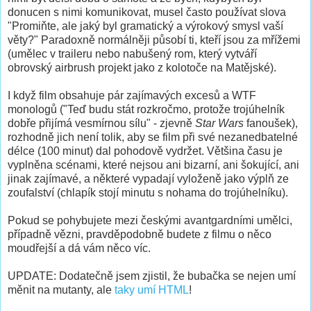
donucen s nimi komunikovat, musel často používat slova
"Promiňte, ale jaký byl gramatický a výrokový smysl vaší
věty?" Paradoxně normálněji působí ti, kteří jsou za mřížemi
(umělec v traileru nebo nabušený rom, který vytváří
obrovský airbrush projekt jako z kolotoče na Matějské).
I když film obsahuje pár zajímavých excesů a WTF
monologů ("Teď budu stát rozkročmo, protože trojúhelník
dobře přijímá vesmírnou sílu" - zjevně
Star Wars
fanoušek),
rozhodně jich není tolik, aby se film při své nezanedbatelné
délce (100 minut) dal pohodově vydržet. Většina času je
vyplněna scénami, které nejsou ani bizarní, ani šokující, ani
jinak zajímavé, a některé vypadají vyloženě jako výplň ze
zoufalství (chlapík stojí minutu s nohama do trojúhelníku).
Pokud se pohybujete mezi českými avantgardními umělci,
případně vězni, pravděpodobně budete z filmu o něco
moudřejší a dá vám něco víc.
UPDATE: Dodatečně jsem zjistil, že bubačka se nejen umí
měnit na mutanty, ale
taky umí HTML
!