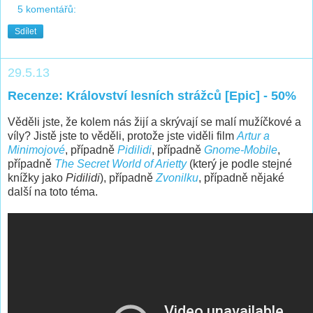
5 komentářů:
Sdílet
29.5.13
Recenze: Království lesních strážců [Epic] - 50%
Věděli jste, že kolem nás žijí a skrývají se malí mužíčkové a
víly? Jistě jste to věděli, protože jste viděli film
Artur a
Minimojové
, případně
Pidilidi
, případně
Gnome-Mobile
,
případně
The Secret World of Arietty
(který je podle stejné
knížky jako
Pidilidi
), případně
Zvonilku
, případně nějaké
další na toto téma.