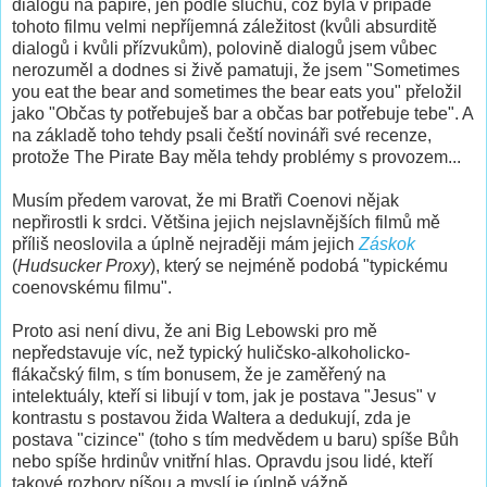
dialogů na papíře, jen podle sluchu, což byla v případě
tohoto filmu velmi nepříjemná záležitost (kvůli absurditě
dialogů i kvůli přízvukům), polovině dialogů jsem vůbec
nerozuměl a dodnes si živě pamatuji, že jsem "Sometimes
you eat the bear and sometimes the bear eats you" přeložil
jako "Občas ty potřebuješ bar a občas bar potřebuje tebe". A
na základě toho tehdy psali čeští novináři své recenze,
protože The Pirate Bay měla tehdy problémy s provozem...
Musím předem varovat, že mi Bratři Coenovi nějak
nepřirostli k srdci. Většina jejich nejslavnějších filmů mě
příliš neoslovila a úplně nejraději mám jejich
Záskok
(
Hudsucker Proxy
), který se nejméně podobá "typickému
coenovskému filmu".
Proto asi není divu, že ani Big Lebowski pro mě
nepředstavuje víc, než typický huličsko-alkoholicko-
flákačský film, s tím bonusem, že je zaměřený na
intelektuály, kteří si libují v tom, jak je postava "Jesus" v
kontrastu s postavou žida Waltera a dedukují, zda je
postava "cizince" (toho s tím medvědem u baru) spíše Bůh
nebo spíše hrdinův vnitřní hlas. Opravdu jsou lidé, kteří
takové rozbory píšou a myslí je úplně vážně.