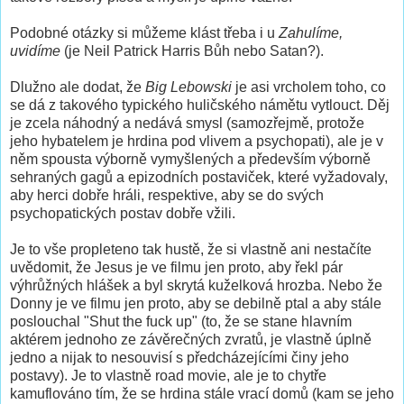
Podobné otázky si můžeme klást třeba i u
Zahulíme,
uvidíme
(je Neil Patrick Harris Bůh nebo Satan?).
Dlužno ale dodat, že
Big Lebowski
je asi vrcholem toho, co
se dá z takového typického huličského námětu vytlouct. Děj
je zcela náhodný a nedává smysl (samozřejmě, protože
jeho hybatelem je hrdina pod vlivem a psychopati), ale je v
něm spousta výborně vymyšlených a především výborně
sehraných gagů a epizodních postaviček, které vyžadovaly,
aby herci dobře hráli, respektive, aby se do svých
psychopatických postav dobře vžili.
Je to vše propleteno tak hustě, že si vlastně ani nestačíte
uvědomit, že Jesus je ve filmu jen proto, aby řekl pár
výhrůžných hlášek a byl skrytá kuželková hrozba. Nebo že
Donny je ve filmu jen proto, aby se debilně ptal a aby stále
poslouchal "Shut the fuck up" (to, že se stane hlavním
aktérem jednoho ze závěrečných zvratů, je vlastně úplně
jedno a nijak to nesouvisí s předcházejícími činy jeho
postavy). Je to vlastně road movie, ale je to chytře
kamuflováno tím, že se hrdina stále vrací domů (kam se jeho