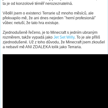
ta je od konzolové téměř nerozeznatelná.
Věděl jsem o existenci Terrarie už mnoho měsíců, ale
překvapilo mě, že ani dnes nejeden "herní profesionál"
vůbec netuší, že tato hra existuje.
Zjednodušeně řečeno, je to Minecraft s jedním ubraným
rozměrem, takže vypadá jako
Jet Set Willy
. To je ale příliš
zjednodušené. Už z toho důvodu, že Minecraft jsem zkoušel
a nebavil mě ANI ZDALEKA tolik jako Terraria.