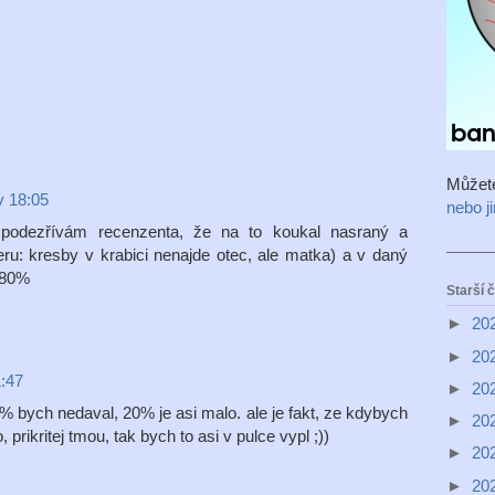
Můžet
v 18:05
nebo j
podezřívám recenzenta, že na to koukal nasraný a
eru: kresby v krabici nenajde otec, ale matka) a v daný
 80%
Starší 
►
20
►
20
1:47
►
20
80% bych nedaval, 20% je asi malo. ale je fakt, ze kdybych
►
20
prikritej tmou, tak bych to asi v pulce vypl ;))
►
20
►
20