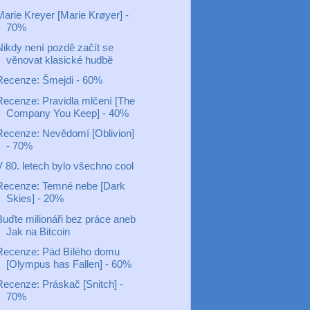
Marie Kreyer [Marie Krøyer] -
70%
Nikdy není pozdě začít se
věnovat klasické hudbě
Recenze: Šmejdi - 60%
Recenze: Pravidla mlčení [The
Company You Keep] - 40%
Recenze: Nevědomí [Oblivion]
- 70%
V 80. letech bylo všechno cool
Recenze: Temné nebe [Dark
Skies] - 20%
Buďte milionáři bez práce aneb
Jak na Bitcoin
Recenze: Pád Bílého domu
[Olympus has Fallen] - 60%
Recenze: Práskač [Snitch] -
70%