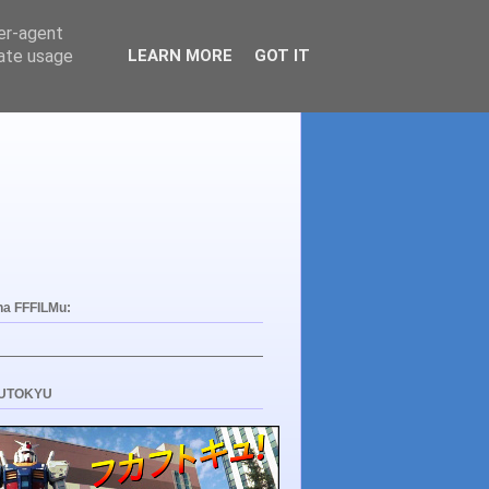
ser-agent
rate usage
LEARN MORE
GOT IT
na FFFILMu:
UTOKYU