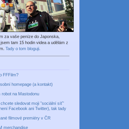
em za vaše peníze do Japonska,
l jsem tam 15 hodin videa a udělám z
ilm.
Tady o tom bloguji.
to FFFilm?
sobní homepage (a kontakt)
 robot na Mastodonu
chcete sledovat moji "sociální síť"
 není Facebook ani Twitter), tak tady
ané filmové premiéry v ČR
M merchandise