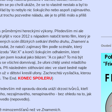
én se po chvíli ukáže, že se to vlastně nestalo a byl to
pořád by to nebylo nic šokujícího nebo aspoň zajímavého.
rochu pozvedne náladu, ale je to příliš málo a příliš
, s průměrnými hereckými výkony. Především mi ale
přijít v roce 2012 s nápadem natočit tento film, který je
adených scén
Blízkých setkání třetího druhu
,
Znamení
a
Osobní 
oufat, že natočí zajímavý film podle scénáře, který
pizodu "Akt X" a končí šokujícím odhalením, které
 jen jsem koukal jako blázen: "A co jako? To má být
u se všichni domnívají, že ufoni chtějí unést mladšího
a. Při následném stěhování otec ve staré bedně najde
n už v dětství kreslil ufony. Zachrochtá vysílačka, kterou
li. The End.
KONEC SPOILERU
)
především mě opravdu docela uráží drzost tvůrců, kteří
ého, nezajímavého, nenapínavého - bez ohledu na to, jak
vedlo (nepovedlo).
éně mimozemšťanů než ve
Znameních
.