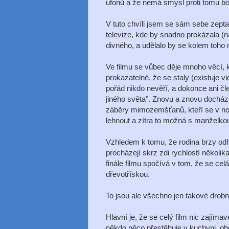
ufonů a že nemá smysl proti tomu bo
V tuto chvíli jsem se sám sebe zeptal,
televize, kde by snadno prokázala (n
divného, a udělalo by se kolem toho 
Ve filmu se vůbec děje mnoho věcí, k
prokazatelné, že se staly (existuje 
pořád nikdo nevěří, a dokonce ani č
jiného světa". Znovu a znovu docház
záběry mimozemšťanů, kteří se v noci
lehnout a zítra to možná s manželkou
Vzhledem k tomu, že rodina brzy odha
procházejí skrz zdi rychlostí několika
finále filmu spočívá v tom, že se ce
dřevotřískou.
To jsou ale všechno jen takové drobn
Hlavní je, že se celý film nic zajím
někdo něco přestěhuje v kuchyni, ob