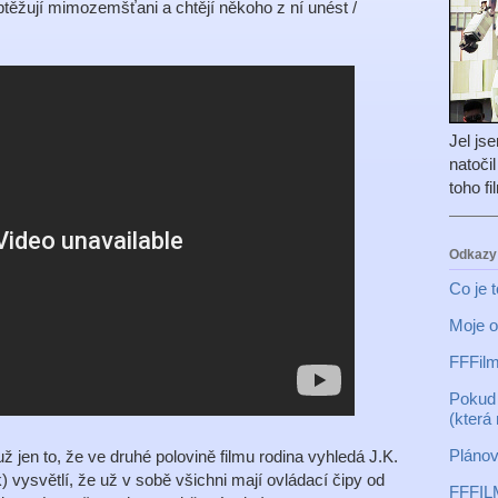
těžují mimozemšťani a chtějí někoho z ní unést /
Jel js
natoči
toho f
Odkazy
Co je 
Moje o
FFFilm
Pokud 
(která
Plánov
 jen to, že ve druhé polovině filmu rodina vyhledá J.K.
) vysvětlí, že už v sobě všichni mají ovládací čipy od
FFFIL