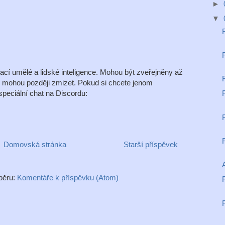
►
▼
í umělé a lidské inteligence. Mohou být zveřejněny až
é mohou později zmizet. Pokud si chcete jenom
peciální chat na Discordu:
Domovská stránka
Starší příspěvek
A
dběru:
Komentáře k příspěvku (Atom)