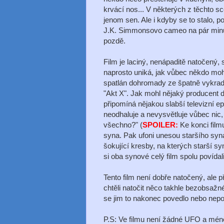
krvácí nos... V některých z těchto sc
jenom sen. Ale i kdyby se to stalo, 
J.K. Simmonsovo cameo na pár minut t
pozdě.
Film je laciný, nenápaditě natočený
naprosto uniká, jak vůbec někdo mohl 
spatlán dohromady ze špatně vykr
"Akt X". Jak mohl nějaký producent d
připomíná nějakou slabší televizní e
neodhaluje a nevysvětluje vůbec nic,
všechno?" (
SPOILER:
Ke konci film
syna. Pak ufoni unesou staršího syn
šokující kresby, na kterých starší sy
si oba synové celý film spolu povída
Tento film není dobře natočený, ale 
chtěli natočit něco takhle bezobsažn
se jim to nakonec povedlo nebo nepo
P.S: Ve filmu není žádné UFO a m