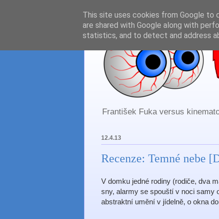
This site uses cookies from Google to de
are shared with Google along with perfo
statistics, and to detect and address a
František Fuka versus kinematog
12.4.13
Recenze: Temné nebe [D
V domku jedné rodiny (rodiče, dva ma
sny, alarmy se spouští v noci samy o
abstraktní umění v jídelně, o okna dom