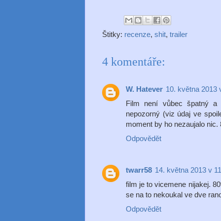
Štitky:
recenze
,
shit
,
trailer
4 komentáře:
W. Hatever
10. května 2013 
Film není vůbec špatný a 
nepozorný (viz údaj ve spoil
moment by ho nezaujalo nic.
Odpovědět
twarr58
14. května 2013 v 1
film je to vicemene nijakej. 
se na to nekoukal ve dve rano, 
Odpovědět