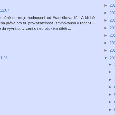
►
20
 12:07
►
20
ímečně se moje hodnocení od Františkova liší. A klidně
►
20
eba právě pro tu "prokazatelnost" zmiňovanou v recenzi -
►
20
 dá vyvrátot tvrzení o neurotickém dítěti ...
►
20
►
20
►
20
21:48
▼
20
►
►
►
►
►
►
►