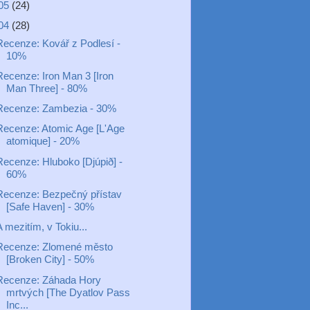
05
(24)
04
(28)
Recenze: Kovář z Podlesí -
10%
Recenze: Iron Man 3 [Iron
Man Three] - 80%
Recenze: Zambezia - 30%
Recenze: Atomic Age [L'Age
atomique] - 20%
Recenze: Hluboko [Djúpið] -
60%
Recenze: Bezpečný přístav
[Safe Haven] - 30%
 mezitím, v Tokiu...
Recenze: Zlomené město
[Broken City] - 50%
Recenze: Záhada Hory
mrtvých [The Dyatlov Pass
Inc...