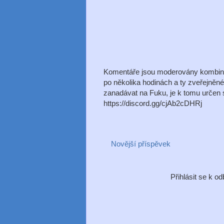
Komentáře jsou moderovány kombinac
po několika hodinách a ty zveřejněn
zanadávat na Fuku, je k tomu určen s
https://discord.gg/cjAb2cDHRj
Novější příspěvek
Přihlásit se k o