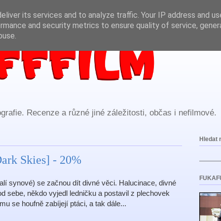
liver its services and to analyze traffic. Your IP address and u
rmance and security metrics to ensure quality of service, gene
buse.
rafie. Recenze a různé jiné záležitosti, občas i nefilmové.
Hledat 
ark Skies] - 20%
FUKAF
lí synové) se začnou dít divné věci. Halucinace, divné
d sebe, někdo vyjedl ledničku a postavil z plechovek
u se houfně zabíjejí ptáci, a tak dále...