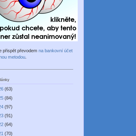
e přispět převodem
na bankovní účet
inou metodou
.
články
26
(63)
25
(84)
24
(97)
23
(91)
22
(64)
21
(70)