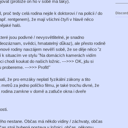
jovat (protože on ho v sobě má taky).
 proč tedy celá rodina nejde k doktorovi / na policii / do
Discord
apř. rentgenem), že mají všichni čtyři v hlavě něco
nějaké haló.
teré jsou podivné / nevysvětlitelné, je snadno
videozáznam, svědci, hmatatelný důkaz), ale přesto rodině
lenové rodiny navzájem nevěří sobě, že se děje něco "z
í k situacím ve stylu "Na domácích kamerách vidím
 chodí koukat do našich ložnic. --->>> OK, jdu si
 probereme. --->>> Profit!"
lí, že pro emzáky neplatí fyzikální zákony a tito
 metrů za jedno políčko filmu, je také trochu divné, že
lá rodina zamkne v domě a zatluče okna i dveře
osti.
avého nestane. Občas má někdo vidiny / záchvaty, občas
čas stojí hubená postava v ložnici, občas, někomu