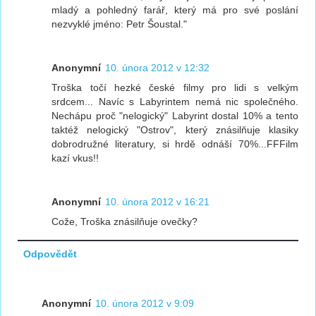
mladý a pohledný farář, který má pro své poslání
nezvyklé jméno: Petr Šoustal."
Anonymní
10. února 2012 v 12:32
Troška točí hezké české filmy pro lidi s velkým
srdcem... Navíc s Labyrintem nemá nic společného.
Nechápu proč "nelogický" Labyrint dostal 10% a tento
taktéž nelogický "Ostrov", který znásilňuje klasiky
dobrodružné literatury, si hrdě odnáší 70%...FFFilm
kazí vkus!!
Anonymní
10. února 2012 v 16:21
Cože, Troška znásilňuje ovečky?
Odpovědět
Anonymní
10. února 2012 v 9:09