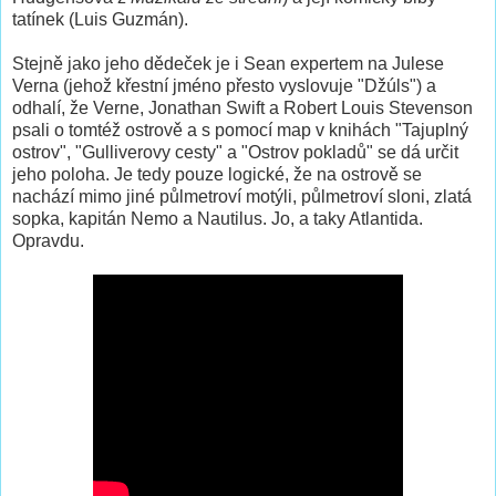
tatínek (Luis Guzmán).
Stejně jako jeho dědeček je i Sean expertem na Julese
Verna (jehož křestní jméno přesto vyslovuje "Džúls") a
odhalí, že Verne, Jonathan Swift a Robert Louis Stevenson
psali o tomtéž ostrově a s pomocí map v knihách "Tajuplný
ostrov", "Gulliverovy cesty" a "Ostrov pokladů" se dá určit
jeho poloha. Je tedy pouze logické, že na ostrově se
nachází mimo jiné půlmetroví motýli, půlmetroví sloni, zlatá
sopka, kapitán Nemo a Nautilus. Jo, a taky Atlantida.
Opravdu.