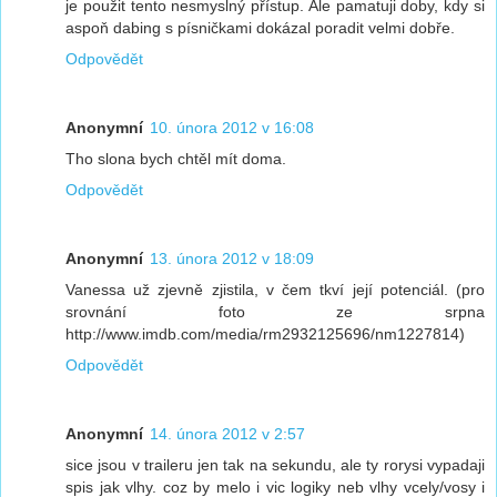
je použit tento nesmyslný přístup. Ale pamatuji doby, kdy si
aspoň dabing s písničkami dokázal poradit velmi dobře.
Odpovědět
Anonymní
10. února 2012 v 16:08
Tho slona bych chtěl mít doma.
Odpovědět
Anonymní
13. února 2012 v 18:09
Vanessa už zjevně zjistila, v čem tkví její potenciál. (pro
srovnání foto ze srpna
http://www.imdb.com/media/rm2932125696/nm1227814)
Odpovědět
Anonymní
14. února 2012 v 2:57
sice jsou v traileru jen tak na sekundu, ale ty rorysi vypadaji
spis jak vlhy. coz by melo i vic logiky neb vlhy vcely/vosy i