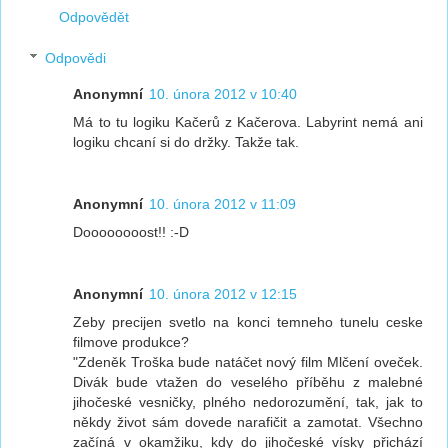
Odpovědět
Odpovědi
Anonymní
10. února 2012 v 10:40
Má to tu logiku Kačerů z Kačerova. Labyrint nemá ani
logiku chcaní si do držky. Takže tak.
Anonymní
10. února 2012 v 11:09
Doooooooost!! :-D
Anonymní
10. února 2012 v 12:15
Zeby precijen svetlo na konci temneho tunelu ceske
filmove produkce?
"Zdeněk Troška bude natáčet nový film Mlčení oveček.
Divák bude vtažen do veselého příběhu z malebné
jihočeské vesničky, plného nedorozumění, tak, jak to
někdy život sám dovede narafičit a zamotat. Všechno
začíná v okamžiku, kdy do jihočeské vísky přichází