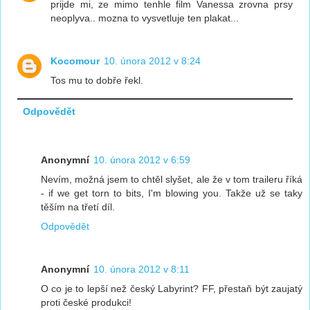
prijde mi, ze mimo tenhle film Vanessa zrovna prsy
neoplyva.. mozna to vysvetluje ten plakat...
Kocomour
10. února 2012 v 8:24
Tos mu to dobře řekl.
Odpovědět
Anonymní
10. února 2012 v 6:59
Nevím, možná jsem to chtěl slyšet, ale že v tom traileru říká
- if we get torn to bits, I'm blowing you. Takže už se taky
těším na třetí díl.
Odpovědět
Anonymní
10. února 2012 v 8:11
O co je to lepší než český Labyrint? FF, přestaň být zaujatý
proti české produkci!