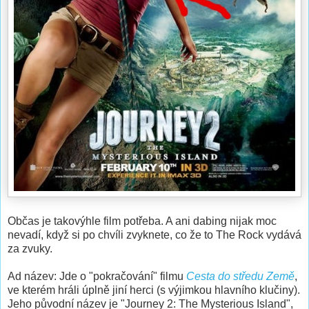
Občas je takovýhle film potřeba. A ani dabing nijak moc
nevadí, když si po chvíli zvyknete, co že to The Rock vydává
za zvuky.
Ad název: Jde o "pokračování" filmu
Cesta do středu Země
,
ve kterém hráli úplně jiní herci (s výjimkou hlavního klučiny).
Jeho původní název je "Journey 2: The Mysterious Island",