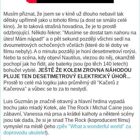
Musím přiznat, že jsem se v kině už dlouho nebavil tak
dětsky upřímně jako u tohoto filmu (a dost se smálo celé
kino). Je to taková strašná hovadina, že je to prostě
odzbrojující. Někdo řekne: "Musíme se dostat tam nahoru na
útes! Mám nápad!" a o pět sekund později všichni sedí na
dvoumetrových ochočených včelách (které do té doby ve
filmu nebyly). A o minutu později je honí desetimetroví rorýsi.
Nebo ta scéna, kdy objeví Nautilus, vlezou do něj, okamžitě
pochopí jak ho řídit, ale baterky jsou (po těch 140 letech)
bohužel vybité.
JEŠTĚ ŽE KOLEM ZROVNA NÁHODOU
PLUJE TEN DESETIMETROVÝ ELEKTRICKÝ ÚHOŘ...
Prostě to celé má logiku jako průměrný díl "Kačerů z
Kačerova" a vůbec se to za to nestydí.
Luis Guzmán je značně otravný a hlavní hrdina vypadá
trochu jako mladý Kotek, ale The Rock i Michal Caine jsou
zábavní, Vanessa má prsa a krátké kalhoty a některé scény
jsou tak dada, že si je snad The Rock (koproducent filmu)
vymyslel na místě (jeho
zpěv "What a wonderful world" za
doprovodu ukulele
!).