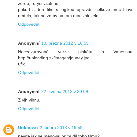
zerou, rorysi vsak ne.
pokud si ten film s logikou opravdu celkove moc hlavu
nedela, tak ne ze by na tom moc zalezelo...
Odpovědět
Anonymní
13. března 2012 v 16:59
Necenzurovaná verze plakátu s Vanessou:
http://uploading.sk/images/jouney.jpg
ufik
Odpovědět
Anonymní
22. května 2012 v 20:09
Z vlh vlhnu.
Odpovědět
Unknown
2. února 2013 v 19:59
nevíte jak se menoval první díl toho filmu?