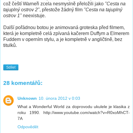
což čeští Warneři zcela nesmyslně přeložili jako
"Cesta na
tajuplný ostrov 2"
, přestože žádný film
"Cesta na tajuplný
ostrov 1"
neexistuje.
Další pořádnou botou je animovaná groteska před filmem,
která je kompletně celá zpívaná kačerem Duffym a Elmerem
Fuddem v operním stylu, a je kompletně v angličtině, bez
titulků.
Sdílet
28 komentářů:
Unknown
10. února 2012 v 0:03
What a Wonderful World za doprovodu ukulele je klasika z
roku 1990. http://www.youtube.com/watch?v=R0xoMhCT-
7A
Odpovědět