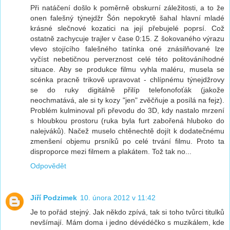
Při natáčení došlo k poměrně obskurní záležitosti, a to že
onen falešný týnejdžr Šón nepokrytě šahal hlavní mladé
krásné slečnové kozatici na její přebujelé poprsí. Což
ostatně zachycuje trajler v čase 0:15. Z šokovaného výrazu
vlevo stojícího falešného tatínka oné znásilňované lze
vyčíst nebetičnou perverznost celé této politováníhodné
situace. Aby se produkce filmu vyhla maléru, musela se
scénka pracně trikově upravovat - chlípnému týnejdžrovy
se do ruky digitálně přilíp telefonofoťák (jakože
neochmatává, ale si ty kozy "jen" zvěčňuje a posílá na fejz).
Problém kulminoval při převodu do 3D, kdy nastalo mrzení
s hloubkou prostoru (ruka byla furt zabořená hluboko do
nalejváků). Načež muselo chtěnechtě dojít k dodatečnému
zmenšení objemu prsníků po celé trvání filmu. Proto ta
disproporce mezi filmem a plakátem. Tož tak no...
Odpovědět
Jiří Podzimek
10. února 2012 v 11:42
Je to pořád stejný. Jak někdo zpívá, tak si toho tvůrci titulků
nevšímají. Mám doma i jedno dévédéčko s muzikálem, kde