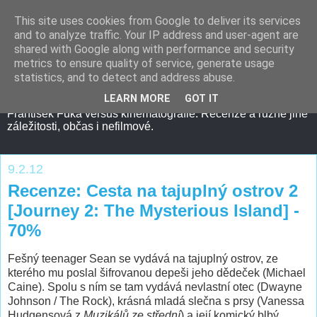
This site uses cookies from Google to deliver its services
and to analyze traffic. Your IP address and user-agent are
shared with Google along with performance and security
metrics to ensure quality of service, generate usage
statistics, and to detect and address abuse.
LEARN MORE
GOT IT
František Fuka versus kinematografie. Recenze a různé jiné
záležitosti, občas i nefilmové.
9.2.12
Recenze: Cesta na tajuplný ostrov 2
[Journey 2: The Mysterious Island] -
70%
Fešný teenager Sean se vydává na tajuplný ostrov, ze
kterého mu poslal šifrovanou depeši jeho dědeček (Michael
Caine). Spolu s ním se tam vydává nevlastní otec (Dwayne
Johnson / The Rock), krásná mladá slečna s prsy (Vanessa
Hudgensová z
Muzikálů ze střední
) a její komický blbý