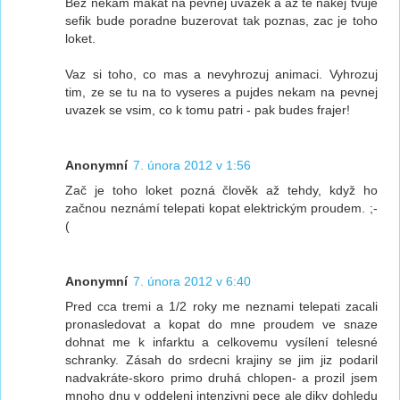
Bez nekam makat na pevnej uvazek a az te nakej tvuje
sefik bude poradne buzerovat tak poznas, zac je toho
loket.
Vaz si toho, co mas a nevyhrozuj animaci. Vyhrozuj
tim, ze se tu na to vyseres a pujdes nekam na pevnej
uvazek se vsim, co k tomu patri - pak budes frajer!
Anonymní
7. února 2012 v 1:56
Zač je toho loket pozná člověk až tehdy, když ho
začnou neznámí telepati kopat elektrickým proudem. ;-
(
Anonymní
7. února 2012 v 6:40
Pred cca tremi a 1/2 roky me neznami telepati zacali
pronasledovat a kopat do mne proudem ve snaze
dohnat me k infarktu a celkovemu vysílení telesné
schranky. Zásah do srdecni krajiny se jim jiz podaril
nadvakráte-skoro primo druhá chlopen- a prozil jsem
mnoho dnu v oddeleni intenzivni pece ale diky dohledu