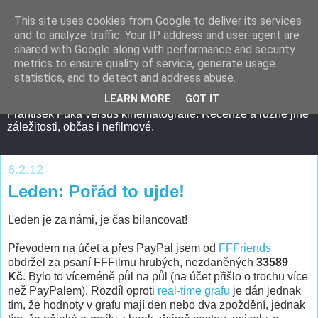
This site uses cookies from Google to deliver its services
and to analyze traffic. Your IP address and user-agent are
shared with Google along with performance and security
metrics to ensure quality of service, generate usage
statistics, and to detect and address abuse.
LEARN MORE
GOT IT
František Fuka versus kinematografie. Recenze a různé jiné
záležitosti, občas i nefilmové.
6.2.12
Leden: Pořád to ujde!
Leden je za námi, je čas bilancovat!
Převodem na účet a přes PayPal jsem od
FFFriends
obdržel za psaní FFFilmu hrubých, nezdaněných
33589
Kč
. Bylo to víceméně půl na půl (na účet přišlo o trochu více
než PayPalem). Rozdíl oproti
real-time grafu
je dán jednak
tím, že hodnoty v grafu mají den nebo dva zpoždění, jednak