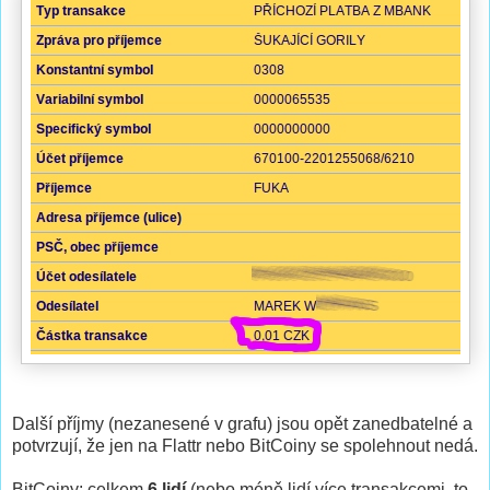
Další příjmy (nezanesené v grafu) jsou opět zanedbatelné a
potvrzují, že jen na Flattr nebo BitCoiny se spolehnout nedá.
BitCoiny: celkem
6 lidí
(nebo méně lidí více transakcemi, to