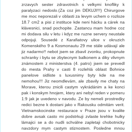
zrzavych sester zdravotnich s velkymi knofliky k
paralyzaci nedoslo.(Za coz jim DEKUJI!!!) Chirurgove
me moc neporezali v oblasti za levym uchem o rozloze
18.7 cm2 a pisi z instituce kde neni hácku a cárek na
klávesnici, snad pochopite. Zastancu mam hodne coz
mi dodava silu v letu i kdyz me ruzne servery neustale
odpojuji. Sousedé z Karafiatovy ulice v okruzich
Komenského 9 a Kosmonautu 29 me stále udávají ale
jiz nadarmo!! nebot jsem se zbavil zvonku, prokopnute
schranky i bytu se zbytecnym balkonem a diky vlivnym
známostem z ministerstva (4. patro) jsem se prevedl
do mesta Prahy v casti 8 rozlehlá oblast Bohnice
panelove sidliste s luxusnimy byty kde na me
nemohou!!! Jiz neomdlevám, ale zbavily me chaty na
Morave, kterou znicili castym vykrádánim a ke konci
pak i konskym hnojem, ktery ani nebyl reden v pomeru
1:9 jak je uvedeno v navodu. Ze by nemeli prostredky
redici bezne k dostani jako v Rakousku odmitám verit.
Vietnamskocinske restaurace v Praze jsou v kvalite
dobre avsak casto mi podstrkuji zvlaste krehke hulky
lámajici se a do nudli schválne zapletaji chobotnicky
navzdory mym castym stiznostem. Posledne mnou