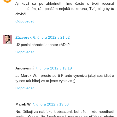
Aj když sa po zhlédnutí filmu často s tvojí recenzí
neztotožním, rád posílám nejaků tu korunu, Tvůj blog by tu
chyběl.
Odpovědět
Zázvorek
6. února 2012 v 21:52
Už poslal národní donator rADo?
Odpovědět
Anonymní
7. února 2012 v 19:19
ad Marek W. - proste se ti Franto vysmiva jakej ses idiot a
ty ses tak blbej ze to jeste vystavis ;)
Odpovědět
Marek W
7. února 2012 v 19:30
No. Děkuji za nabídku k obsazení, bohužel nikdo neodhadl
realitu. O tom, že fuxoft nemá poplatek za příchozí platbu