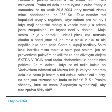
mravencu. Praha mi dela dobre vyjma dlouhe fronty v
samoobsluze na kosík 29.8.2004 ktery nevrátil zlatou
minci, ohodnocenou na 256 Kc . Take nemám rad
kopulujici krysy v regalech, kdyz sahám pro okurky i
kdyz maji benatské masky a vesele tancují a pritom
jsem znepokojen, ze krysar neni v dohledu. Moje
sestra uz je v porádku, udelali pitvu, coz netrvalo
dlouho a hned jsme sli jen mela sipku v oku to ale
nepálilo jako napr. pepr. Casto si kupuji sardinky Saira
kvuli horciku misto tablet a spim pod stolem, jen se
preventivne polevám nekolikrát za noc olivovym olejem
EXTRA VIRGIN proti utoku chobotnicek z orientalnich
polévek. Je mi dobre i kdyz se mi nelibi koleje na
Vaclavskem námesti od Muzea kde je velryba smerem
dolu ale casto je lestim a ted oslnuji zahranicní turisty,
na coz jsou stíznosti ale budu se bránit! P. S.: Prosím
všechny, kterí se mnou Zkopaným sympatizují, aby
tuto zprávu šírily sítí!!
Odpovědět