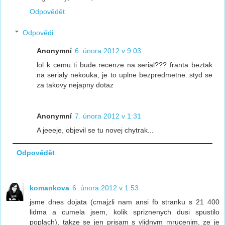
Odpovědět
Odpovědi
Anonymní
6. února 2012 v 9:03
lol k cemu ti bude recenze na serial??? franta beztak
na serialy nekouka, je to uplne bezpredmetne..styd se
za takovy nejapny dotaz
Anonymní
7. února 2012 v 1:31
A jeeeje, objevil se tu novej chytrak...
Odpovědět
komankova
6. února 2012 v 1:53
jsme dnes dojata (cmajzli nam ansi fb stranku s 21 400
lidma a cumela jsem, kolik spriznenych dusi spustilo
poplach), takze se jen prisam s vlidnym mrucenim, ze je