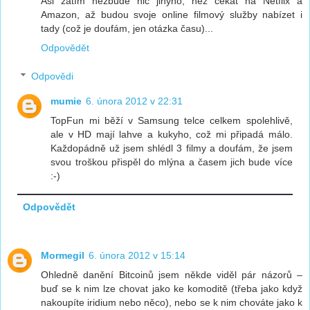
Asi zatím nezbude nic jinýho, než čekat na Netflix a
Amazon, až budou svoje online filmový služby nabízet i
tady (což je doufám, jen otázka času)...
Odpovědět
Odpovědi
mumie
6. února 2012 v 22:31
TopFun mi běží v Samsung telce celkem spolehlivě,
ale v HD mají lahve a kukyho, což mi připadá málo.
Každopádně už jsem shlédl 3 filmy a doufám, že jsem
svou troškou přispěl do mlýna a časem jich bude více
:-)
Odpovědět
Mormegil
6. února 2012 v 15:14
Ohledně danění Bitcoinů jsem někde viděl pár názorů –
buď se k nim lze chovat jako ke komoditě (třeba jako když
nakoupíte iridium nebo něco), nebo se k nim chováte jako k