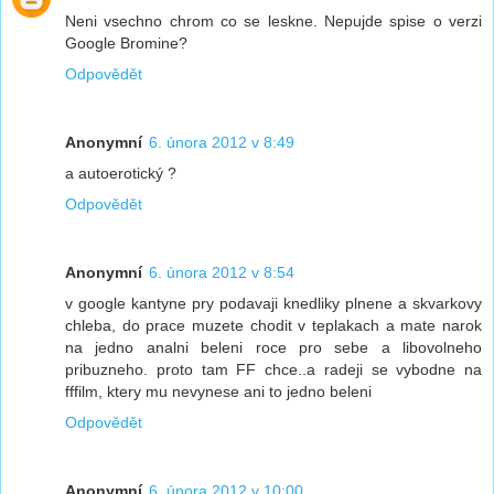
Neni vsechno chrom co se leskne. Nepujde spise o verzi
Google Bromine?
Odpovědět
Anonymní
6. února 2012 v 8:49
a autoerotický ?
Odpovědět
Anonymní
6. února 2012 v 8:54
v google kantyne pry podavaji knedliky plnene a skvarkovy
chleba, do prace muzete chodit v teplakach a mate narok
na jedno analni beleni roce pro sebe a libovolneho
pribuzneho. proto tam FF chce..a radeji se vybodne na
fffilm, ktery mu nevynese ani to jedno beleni
Odpovědět
Anonymní
6. února 2012 v 10:00