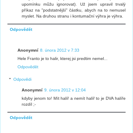
upomínku můžu ignorovat). Už jsem upravil trvalý
příkaz na "podstatnější" částku, abych na to nemusel
myslet. Na druhou stranu i kontumační výhra je výhra.
Odpovědět
Anonymní
8. února 2012 v 7:33
Hele Franto je to halir, kterej jsi predtim nemel...
Odpovědět
Odpovědi
Anonymní
9. února 2012 v 12:04
kdyby jenom to! Mít halíř a nemít halíř to je DVA halíře
rozdíl ;-
Odpovědět