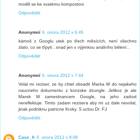
modlil se ke svatému kompostovi.
Odpovědět
Anonymní
6. února 2012 v 6:45
kámoš z Googlu utek po třech měsících, není všechno
zlato, co se třpytí...snad jen s výjimkou análního bělení...
Odpovědět
Anonymní
6. února 2012 v 7:44
Volal mi reziser, ze by chtel obsadit Marka W do nejakeho
naucneho dokumentu z konzske dzungle. Jelikoz je ale
Marek W zamestnancem Google, na jeho zadost
nereflektuje. Timto zadam rezisera aby mi uz dale nevolal,
jinak podniknu patricne Kroky. S uctou Dr. FJ
Odpovědět
Case_A
6. února 2012 v 8:08