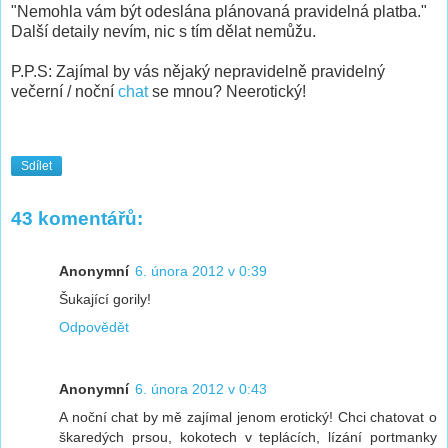
"Nemohla vám být odeslána plánovaná pravidelná platba."
Další detaily nevím, nic s tím dělat nemůžu.
P.P.S: Zajímal by vás nějaký nepravidelně pravidelný
večerní / noční
chat
se mnou? Neerotický!
Sdílet
43 komentářů:
Anonymní
6. února 2012 v 0:39
Šukající gorily!
Odpovědět
Anonymní
6. února 2012 v 0:43
A noční chat by mě zajímal jenom erotický! Chci chatovat o
škaredých prsou, kokotech v teplácích, lízání portmanky