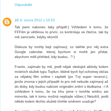
Odpovědět
JJ
6. února 2012 v 10:53
Tak jsem nakonec taky přispěl:) Vzhledem k tomu, že
FFFilm je většinou to první, co kontroluju ve čtečce, tak by
mě zamrzelo, kdyby skončil.
Diskuze by mohly bejt zajímavý, co takhle pro něj extra
Google calendar, kterej bychom si mohli jen přidat,
abychom měli přehled, kdy budou...?:)
Franto, zajímalo by mě, jestli nějak sleduješ aktivity kolem
místních služeb typu Topfun, klidně bych byl ochotnej občas
za nějakej film online i zaplatit (po Tvý super recenzi;),
jenže zrovna v jejich případě to pro mě nebude zajímavý až
do doby, kdy budou nabízet originální znění s titulkama :-/ A
vzhledem k tomu, že na trhu jsme v tomhle směru asi
minorita, tak k tomu možná nejdojde vůbec:( Netušíš, jestli
někdo kolem těchto služeb tímhle směrem uvažuje?