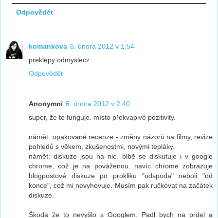
Odpovědět
komankova
6. února 2012 v 1:54
preklepy odmyslecz
Odpovědět
Anonymní
6. února 2012 v 2:40
super, že to funguje. místo překvapivé pozitivity.
námět: opakované recenze - změny názorů na filmy, revize
pohledů s věkem, zkušenostmi, novými tepláky.
námět: diskuze jsou na nic. blbě se diskutuje i v google
chrome, což je na pováženou. navíc chrome zobrazuje
blogpostové diskuze po prokliku "odspoda" neboli "od
konce", což mi nevyhovuje. Musím pak ručkovat na začátek
diskuze.
Škoda že to nevyšlo s Googlem. Padl bych na prdel a