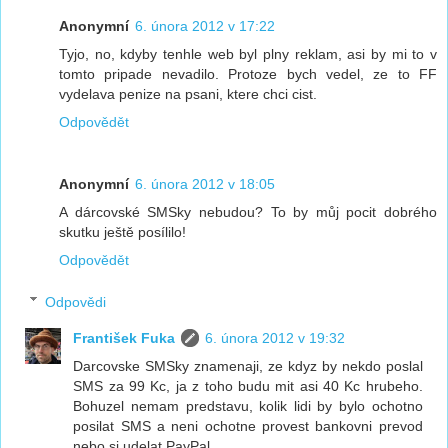
Anonymní
6. února 2012 v 17:22
Tyjo, no, kdyby tenhle web byl plny reklam, asi by mi to v
tomto pripade nevadilo. Protoze bych vedel, ze to FF
vydelava penize na psani, ktere chci cist.
Odpovědět
Anonymní
6. února 2012 v 18:05
A dárcovské SMSky nebudou? To by můj pocit dobrého
skutku ještě posílilo!
Odpovědět
Odpovědi
František Fuka
6. února 2012 v 19:32
Darcovske SMSky znamenaji, ze kdyz by nekdo poslal
SMS za 99 Kc, ja z toho budu mit asi 40 Kc hrubeho.
Bohuzel nemam predstavu, kolik lidi by bylo ochotno
posilat SMS a neni ochotne provest bankovni prevod
nebo si udelat PayPal...