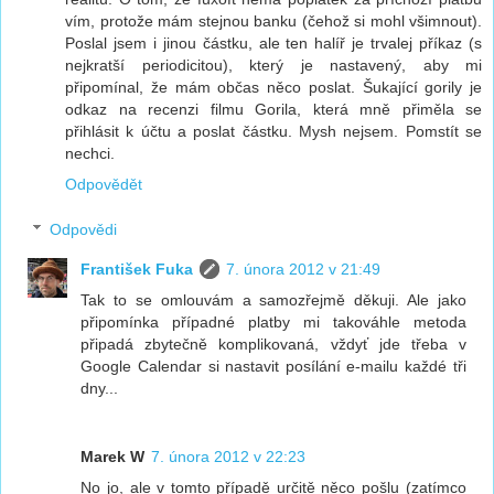
vím, protože mám stejnou banku (čehož si mohl všimnout).
Poslal jsem i jinou částku, ale ten halíř je trvalej příkaz (s
nejkratší periodicitou), který je nastavený, aby mi
připomínal, že mám občas něco poslat. Šukající gorily je
odkaz na recenzi filmu Gorila, která mně přiměla se
přihlásit k účtu a poslat částku. Mysh nejsem. Pomstít se
nechci.
Odpovědět
Odpovědi
František Fuka
7. února 2012 v 21:49
Tak to se omlouvám a samozřejmě děkuji. Ale jako
připomínka případné platby mi takováhle metoda
připadá zbytečně komplikovaná, vždyť jde třeba v
Google Calendar si nastavit posílání e-mailu každé tři
dny...
Marek W
7. února 2012 v 22:23
No jo, ale v tomto případě určitě něco pošlu (zatímco