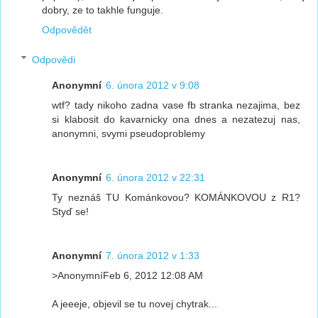
dobry, ze to takhle funguje.
Odpovědět
Odpovědi
Anonymní
6. února 2012 v 9:08
wtf? tady nikoho zadna vase fb stranka nezajima, bez
si klabosit do kavarnicky ona dnes a nezatezuj nas,
anonymni, svymi pseudoproblemy
Anonymní
6. února 2012 v 22:31
Ty neznáš TU Kománkovou? KOMÁNKOVOU z R1?
Styď se!
Anonymní
7. února 2012 v 1:33
>AnonymníFeb 6, 2012 12:08 AM
A jeeeje, objevil se tu novej chytrak...