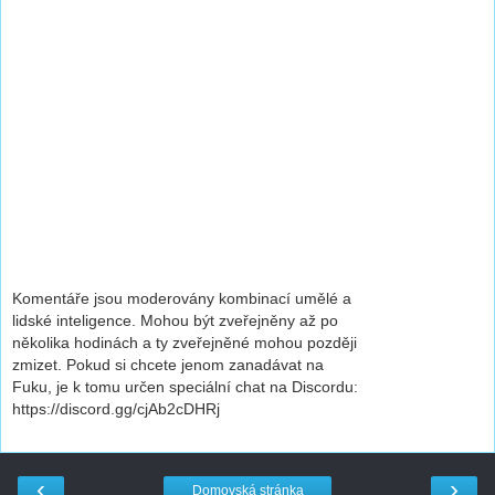
Komentáře jsou moderovány kombinací umělé a
lidské inteligence. Mohou být zveřejněny až po
několika hodinách a ty zveřejněné mohou později
zmizet. Pokud si chcete jenom zanadávat na
Fuku, je k tomu určen speciální chat na Discordu:
https://discord.gg/cjAb2cDHRj
‹
›
Domovská stránka