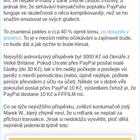
tím, že nějaké e-maily z bank zřejmě cestou zmizely, a
jednak tím, že strhávání transakčního poplatku PayPalu
funguje ve skutečnosti o něco komplikovaněji, než se ho
snažím emulovat ve svých grafech.
To znamená pokles o cca 40 % oproti tomu,
co dorazilo v
prosinci
. To je v mezích mého očekávání a zajímavé bude,
co bude dál a jak rychle to bude klesat.
Nejvyšší jednorázový příspěvek byl 3000 Kč od čtenáře z
Velké Británie. Pokud chcete přes PayPal posílat malé
částky (do 30 Kč), tak s tím raději počkejte a posílejte víc
peněz s menší periodicitou (nebo, úplně nejlépe, pošlete
peníze převodem z účtu na účet). Někdo se v dobré víře
pokoušel poslat pčes PayPal 10 Kč, výsledkem čehož je, že
PayPal dostane 10 Kč a FFFILM nic.
Co se týče nejnižšího příspěvku, zvítězil kontumačně jistý
Marek W., který zřejmě neví, že u mBank se neplatí za
příchozí transakce. Jinak si nedokážu vysvětlit, proč dělá
nejméně jedenkrát týdně toto: