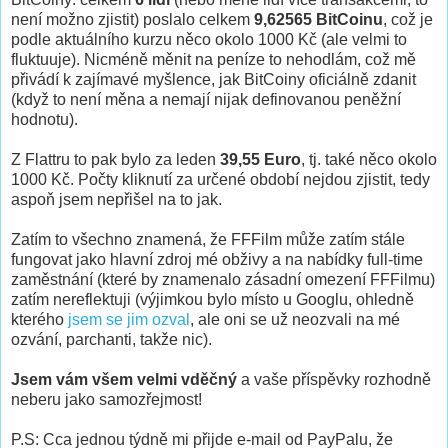
není možno zjistit) poslalo celkem
9,62565 BitCoinu
, což je
podle aktuálního kurzu něco okolo 1000 Kč (ale velmi to
fluktuuje). Nicméně měnit na peníze to nehodlám, což mě
přivádí k zajímavé myšlence, jak BitCoiny oficiálně zdanit
(když to není měna a nemají nijak definovanou peněžní
hodnotu).
Z Flattru to pak bylo za leden
39,55 Euro
, tj. také něco okolo
1000 Kč. Počty kliknutí za určené období nejdou zjistit, tedy
aspoň jsem nepřišel na to jak.
Zatím to všechno znamená, že FFFilm může zatím stále
fungovat jako hlavní zdroj mé obživy a na nabídky full-time
zaměstnání (které by znamenalo zásadní omezení FFFilmu)
zatím nereflektuji (výjimkou bylo místo u Googlu, ohledně
kterého
jsem se jim ozval
, ale oni se už neozvali na mé
ozvání, parchanti, takže nic).
Jsem vám všem velmi vděčný
a vaše příspěvky rozhodně
neberu jako samozřejmost!
P.S: Cca jednou týdně mi přijde e-mail od PayPalu, že