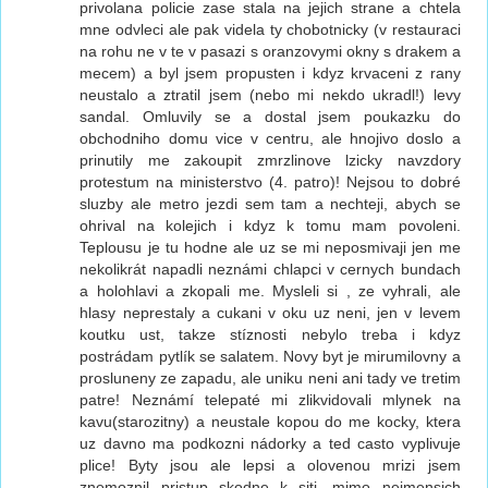
privolana policie zase stala na jejich strane a chtela
mne odvleci ale pak videla ty chobotnicky (v restauraci
na rohu ne v te v pasazi s oranzovymi okny s drakem a
mecem) a byl jsem propusten i kdyz krvaceni z rany
neustalo a ztratil jsem (nebo mi nekdo ukradl!) levy
sandal. Omluvily se a dostal jsem poukazku do
obchodniho domu vice v centru, ale hnojivo doslo a
prinutily me zakoupit zmrzlinove lzicky navzdory
protestum na ministerstvo (4. patro)! Nejsou to dobré
sluzby ale metro jezdi sem tam a nechteji, abych se
ohrival na kolejich i kdyz k tomu mam povoleni.
Teplousu je tu hodne ale uz se mi neposmivaji jen me
nekolikrát napadli neznámi chlapci v cernych bundach
a holohlavi a zkopali me. Mysleli si , ze vyhrali, ale
hlasy neprestaly a cukani v oku uz neni, jen v levem
koutku ust, takze stíznosti nebylo treba i kdyz
postrádam pytlík se salatem. Novy byt je mirumilovny a
prosluneny ze zapadu, ale uniku neni ani tady ve tretim
patre! Neznámí telepaté mi zlikvidovali mlynek na
kavu(starozitny) a neustale kopou do me kocky, ktera
uz davno ma podkozni nádorky a ted casto vyplivuje
plice! Byty jsou ale lepsi a olovenou mrizi jsem
znemoznil pristup skodne k siti, mimo nejmensich