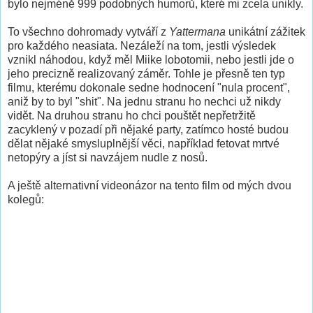
bylo nejméně 999 podobných humorů, které mi zcela unikly.
To všechno dohromady vytváří z
Yattermana
unikátní zážitek
pro každého neasiata. Nezáleží na tom, jestli výsledek
vznikl náhodou, když měl Miike lobotomii, nebo jestli jde o
jeho precizně realizovaný záměr. Tohle je přesně ten typ
filmu, kterému dokonale sedne hodnocení "nula procent",
aniž by to byl "shit". Na jednu stranu ho nechci už nikdy
vidět. Na druhou stranu ho chci pouštět nepřetržitě
zacyklený v pozadí při nějaké party, zatímco hosté budou
dělat nějaké smysluplnější věci, například fetovat mrtvé
netopýry a jíst si navzájem nudle z nosů.
A ještě alternativní videonázor na tento film od mých dvou
kolegů: