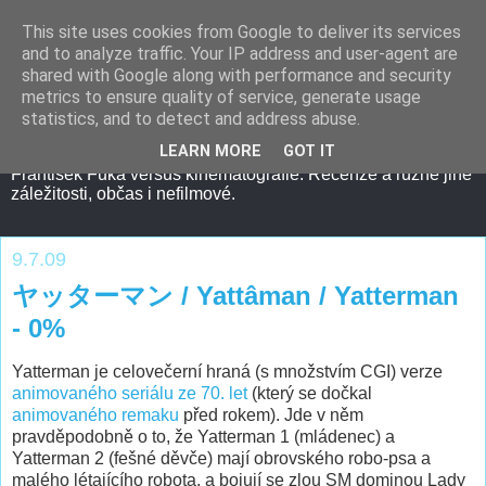
This site uses cookies from Google to deliver its services
and to analyze traffic. Your IP address and user-agent are
shared with Google along with performance and security
metrics to ensure quality of service, generate usage
statistics, and to detect and address abuse.
LEARN MORE
GOT IT
František Fuka versus kinematografie. Recenze a různé jiné
záležitosti, občas i nefilmové.
9.7.09
ヤッターマン / Yattâman / Yatterman
- 0%
Yatterman je celovečerní hraná (s množstvím CGI) verze
animovaného seriálu ze 70. let
(který se dočkal
animovaného remaku
před rokem). Jde v něm
pravděpodobně o to, že Yatterman 1 (mládenec) a
Yatterman 2 (fešné děvče) mají obrovského robo-psa a
malého létajícího robota, a bojují se zlou SM dominou Lady