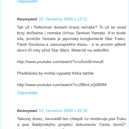
Odpovědět
Anonymní
12. července 2009 v 13:11
Tak už i Yatterman dostam hraný remake? To už se snad
brzy dočkáme i remake Uchuu Senkan Yamato. A to bude
síla, protože Yamato je japonský konglomerát Star Treku,
Flash Gordona a samurajského étosu - a to prosím pěkně
skoro tři roky před Star Wars. Materiál na velkofilm.
http://www.youtube.com/watch?v=u5oniErmeuE
Předělávka by mohla vypadat třeba takhle:
http://www.youtube.com/watch?v=2BhvLvQ08RM
Odpovědět
Anonymní
13. července 2009 v 20:32
Takovej dotaz, neuváděl ten chlapík co moderuje psa Fuku
a psa Baldýnskýho projekci dokumentu Cesta domů?