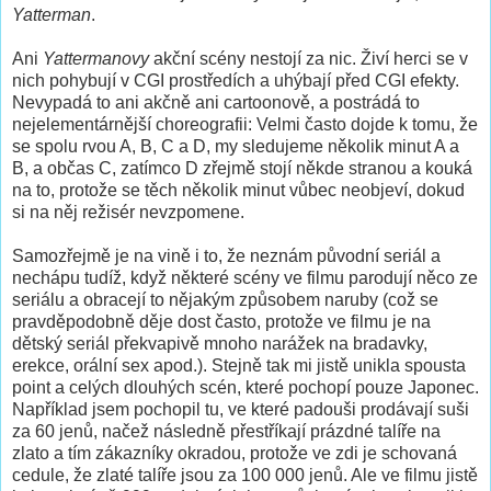
Yatterman
.
Ani
Yattermanovy
akční scény nestojí za nic. Živí herci se v
nich pohybují v CGI prostředích a uhýbají před CGI efekty.
Nevypadá to ani akčně ani cartoonově, a postrádá to
nejelementárnější choreografii: Velmi často dojde k tomu, že
se spolu rvou A, B, C a D, my sledujeme několik minut A a
B, a občas C, zatímco D zřejmě stojí někde stranou a kouká
na to, protože se těch několik minut vůbec neobjeví, dokud
si na něj režisér nevzpomene.
Samozřejmě je na vině i to, že neznám původní seriál a
nechápu tudíž, když některé scény ve filmu parodují něco ze
seriálu a obracejí to nějakým způsobem naruby (což se
pravděpodobně děje dost často, protože ve filmu je na
dětský seriál překvapivě mnoho narážek na bradavky,
erekce, orální sex apod.). Stejně tak mi jistě unikla spousta
point a celých dlouhých scén, které pochopí pouze Japonec.
Například jsem pochopil tu, ve které padouši prodávají suši
za 60 jenů, načež následně přestříkají prázdné talíře na
zlato a tím zákazníky okradou, protože ve zdi je schovaná
cedule, že zlaté talíře jsou za 100 000 jenů. Ale ve filmu jistě