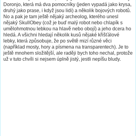
Doronjo, která má dva pomocníky (jeden vypadá jako krysa,
druhý jako prase, i když jsou lidi) a několik bojových robotů.
No a pak je tam ještě nějaký archeolog, kterého unesl
nějaký SkullObey (což je buď malý robot nebo chlapík s
umělohmotnou lebkou na hlavě nebo obojí) a jeho dcera ho
hledá. A všichni hledají několik kusů nějaké křišťálové
lebky, která způsobuje, že po světě mizí různé věci
(například mosty, hory a písmena na transparentech). Je to
ještě mnohem složitější, ale raději bych toho nechal, protože
už v tuto chvíli si nejsem úplně jistý, jestli nepíšu bludy.