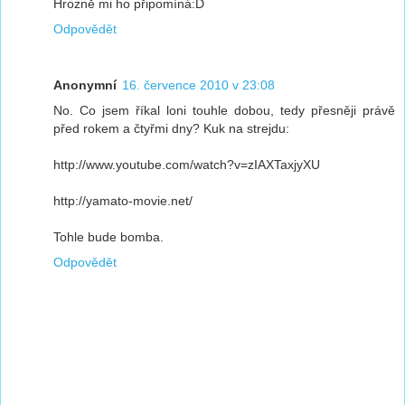
Hrozně mi ho připomíná:D
Odpovědět
Anonymní
16. července 2010 v 23:08
No. Co jsem říkal loni touhle dobou, tedy přesněji právě
před rokem a čtyřmi dny? Kuk na strejdu:
http://www.youtube.com/watch?v=zIAXTaxjyXU
http://yamato-movie.net/
Tohle bude bomba.
Odpovědět