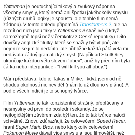
Yatterman
je neutuchající trikový a zvukový nápor na
všechny smysly, který nemá ani špetku jakéhokoliv smyslu
(různých druhů logiky je spousta, ale tenhle film nemá
žádnou). V tomto ohledu připomíná
Transformers 2
, ale na
rozdíl od nich jsou triky v
Yattermanovi
strašlivé (i když
samozřejmě lepší než v čemkoliv z České republiky). Dílo
dovršily anglické titulky, které se snažily být vtipné, ale
nejenže se jim to nedařilo, ale přibližně každá pátá věta mi
nedávala žádný gramatický smysl. (Například SkullObey
ukončuje každou větu slovem "obey", aniž by před ním byla
čárka nebo interpunkce - "I will kill you all obey.")
Mám představu, kdo je Takashi Miike, i když jsem od něj
shodou okolností nic neviděl (mám to už dlouho v plánu). A
podle všech indicií je to schopný tvůrce.
Film
Yatterman
je tak konzistentně strašný, přeplácaný a
nesmyslný od první do poslední sekundy, že se
nejlogičtějším závěrem zdá být ten, že to tak tvůrce natočil
schválně. Znovu zdůrazňuji, že celovečerní
Speed Racer
,
hraní
Super Mario Bros.
nebo kterýkoliv celovečerní
Pokemon Movie
dávají více smyslu a jsou filmovější, než