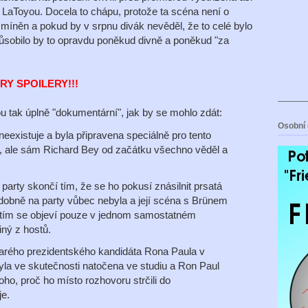
LaToyou. Docela to chápu, protože ta scéna není o
 zmíněn a pokud by v srpnu divák nevěděl, že to celé bylo
ůsobilo by to opravdu poněkud divně a poněkud "za
RY SPOILERY!!!
u tak úplně "dokumentární", jak by se mohlo zdát:
Osobní 
eexistuje a byla připravena speciálně pro tento
li, ale sám Richard Bey od začátku všechno věděl a
arty skončí tím, že se ho pokusí znásilnit prsatá
obně na party vůbec nebyla a její scéna s Brünem
dtím se objeví pouze v jednom samostatném
iný z hostů.
arého prezidentského kandidáta Rona Paula v
yla ve skutečnosti natočena ve studiu a Ron Paul
oho, proč ho místo rozhovoru strčili do
e.