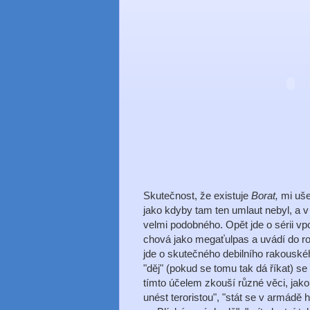
Skutečnost, že existuje
Borat,
mi uše
jako kdyby tam ten umlaut nebyl, a v
velmi podobného. Opět jde o sérii v
chová jako megaťulpas a uvádí do roz
jde o skutečného debilního rakouskéh
"děj" (pokud se tomu tak dá říkat) s
tímto účelem zkouší různé věci, jako
unést teroristou", "stát se v armádě 