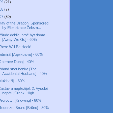
09
(21)
08
(7)
07
(30)
Day of the Dragon: Sponsored
by Elektrizace Železn...
Všude dobře, proč být doma
[Away We Go] - 60%
There Will Be Hook!
Admirál [Адмиралъ] - 60%
Operace Dunaj - 40%
Vdaná snoubenka [The
Accidental Husband] - 40%
uži v říji - 60%
Zastav a nepřežiješ 2: Vysoké
napětí [Crank: High ...
Proroctví [Knowing] - 80%
Recenze: Bruno [Brüno] - 80%