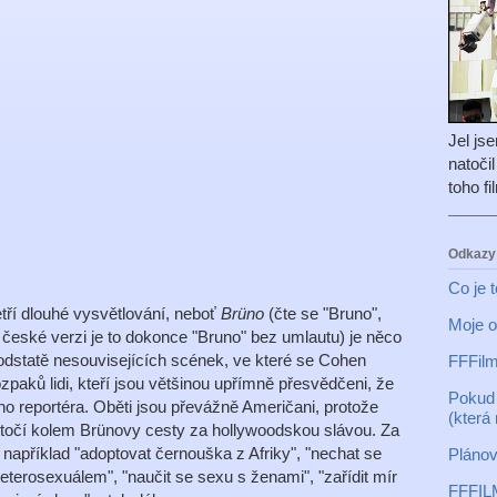
Jel js
natoči
toho f
Odkazy
Co je 
tří dlouhé vysvětlování, neboť
Brüno
(čte se "Bruno",
Moje o
 české verzi je to dokonce "Bruno" bez umlautu) je něco
podstatě nesouvisejících scének, ve které se Cohen
FFFilm
paků lidi, kteří jsou většinou upřímně přesvědčeni, že
Pokud 
o reportéra. Oběti jsou převážně Američani, protože
(která
e točí kolem Brünovy cesty za hollywoodskou slávou. Za
 například "adoptovat černouška z Afriky", "nechat se
Plánov
heterosexuálem", "naučit se sexu s ženami", "zařídit mír
FFFIL