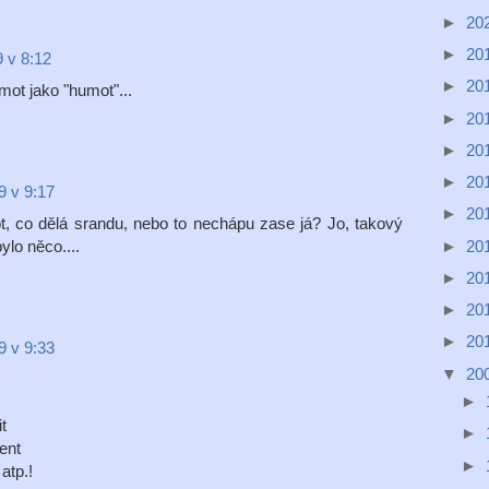
►
20
►
20
 v 8:12
►
20
mot jako "humot"...
►
20
►
20
►
20
9 v 9:17
►
20
t, co dělá srandu, nebo to nechápu zase já? Jo, takový
►
20
ylo něco....
►
20
►
20
►
20
9 v 9:33
▼
20
►
t
►
ent
►
atp.!