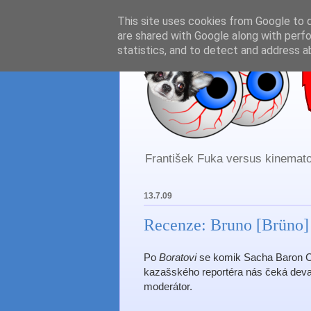
This site uses cookies from Google to de
are shared with Google along with perfo
statistics, and to detect and address a
František Fuka versus kinematog
13.7.09
Recenze: Bruno [Brüno]
Po
Boratovi
se komik Sacha Baron C
kazašského reportéra nás čeká devat
moderátor.