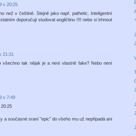
9 v 20:25
A
 než v češtině. Stejně jako např. pathetic. Inteligentní
tatním doporučuji studovat angličtinu !!!! nebo si trhnout
J
v 21:31
V
 všechno tak nějak je a není vlastně fake? Nebo není
J
9 v 7:49
 20:25
J
cky a současné sraní "epic" do všeho mu už nepřipadá ani
J