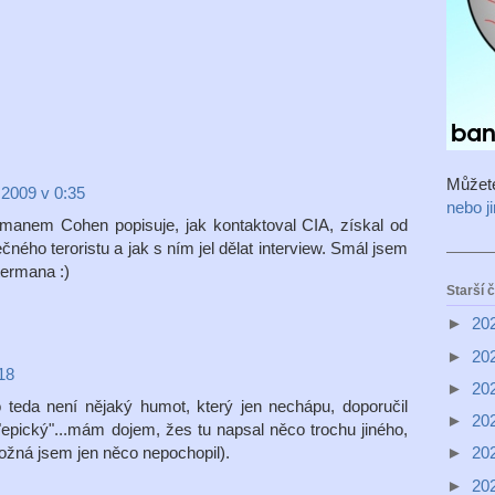
Můžet
 2009 v 0:35
nebo j
manem Cohen popisuje, jak kontaktoval CIA, získal od
čného teroristu a jak s ním jel dělat interview. Smál jsem
termana :)
Starší 
►
20
►
20
18
►
20
o teda není nějaký humot, který jen nechápu, doporučil
►
20
 "epický"...mám dojem, žes tu napsal něco trochu jiného,
 možná jsem jen něco nepochopil).
►
20
►
20