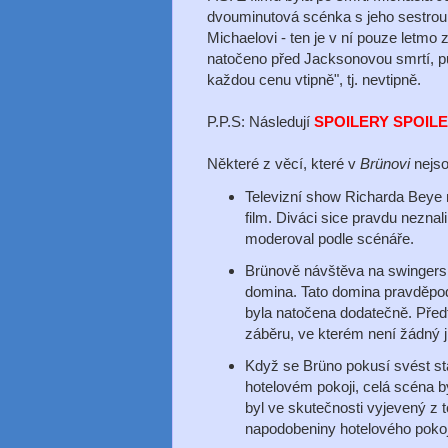
dvouminutová scénka s jeho sestrou 
Michaelovi - ten je v ní pouze letmo
natočeno před Jacksonovou smrtí, p
každou cenu vtipně", tj. nevtipně.
P.P.S: Následují
SPOILERY SPOILE
Některé z věcí, které v
Brünovi
nejso
Televizní show Richarda Beye n
film. Diváci sice pravdu nezna
moderoval podle scénáře.
Brünově návštěva na swingers p
domina. Tato domina pravděpod
byla natočena dodatečně. Pře
záběru, ve kterém není žádný j
Když se Brüno pokusí svést st
hotelovém pokoji, celá scéna b
byl ve skutečnosti vyjevený z t
napodobeniny hotelového pokoj