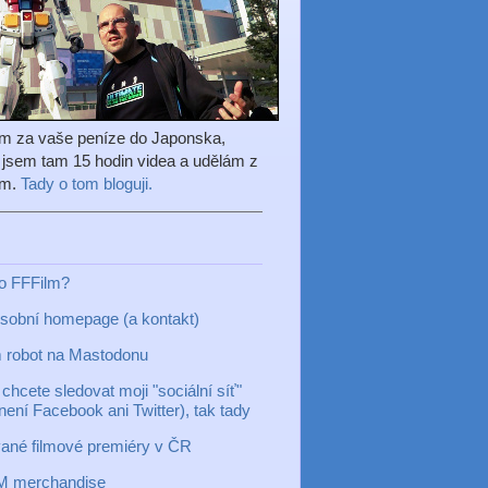
em za vaše peníze do Japonska,
l jsem tam 15 hodin videa a udělám z
ilm.
Tady o tom bloguji.
to FFFilm?
sobní homepage (a kontakt)
 robot na Mastodonu
chcete sledovat moji "sociální síť"
 není Facebook ani Twitter), tak tady
ané filmové premiéry v ČR
M merchandise