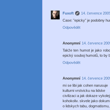
Fuxoft
14. července 2009
Case: "epicky" je podobny hu
Odpovědět
Anonymní
14. července 200
Takže ten humot je jako robo
epický souboj humotů, to by b
Odpovědět
Anonymní
14. července 200
mi se libi jak cohen narusuje
kulturni vrstvicku na lidske
civilizaci a jak dokaze vykoleji
kohokoliv. skvele jako dokum
o lidskych tabu, dogmatismu, 