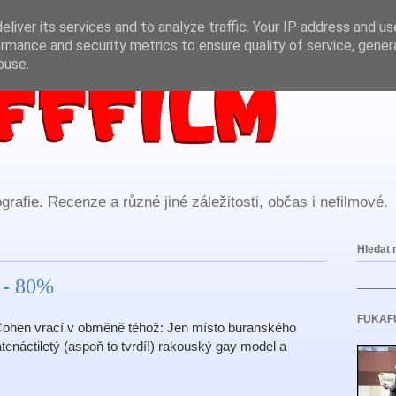
liver its services and to analyze traffic. Your IP address and u
rmance and security metrics to ensure quality of service, gene
buse.
rafie. Recenze a různé jiné záležitosti, občas i nefilmové.
Hledat 
 - 80%
FUKAF
ohen vrací v obměně téhož: Jen místo buranského
enáctiletý (aspoň to tvrdí!) rakouský gay model a