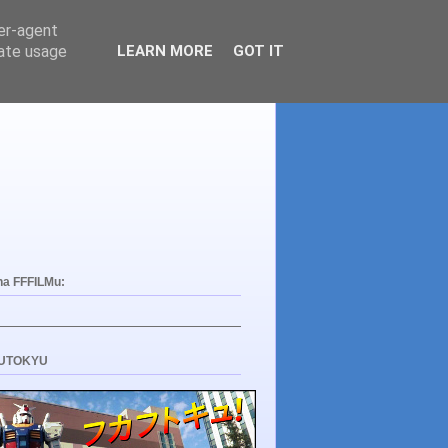
ser-agent
rate usage
LEARN MORE
GOT IT
na FFFILMu:
UTOKYU