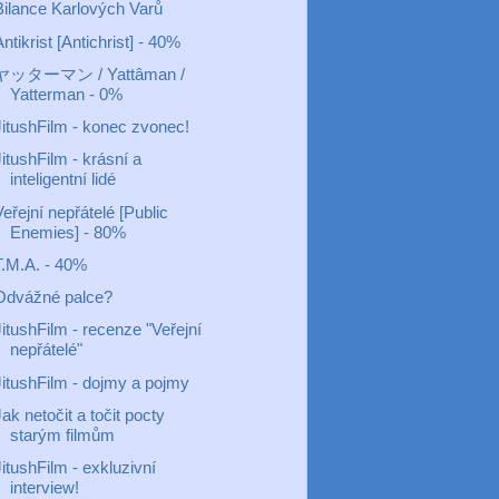
Bilance Karlových Varů
ntikrist [Antichrist] - 40%
ヤッターマン / Yattâman /
Yatterman - 0%
JitushFilm - konec zvonec!
itushFilm - krásní a
inteligentní lidé
eřejní nepřátelé [Public
Enemies] - 80%
T.M.A. - 40%
Odvážné palce?
itushFilm - recenze "Veřejní
nepřátelé"
JitushFilm - dojmy a pojmy
ak netočit a točit pocty
starým filmům
itushFilm - exkluzivní
interview!