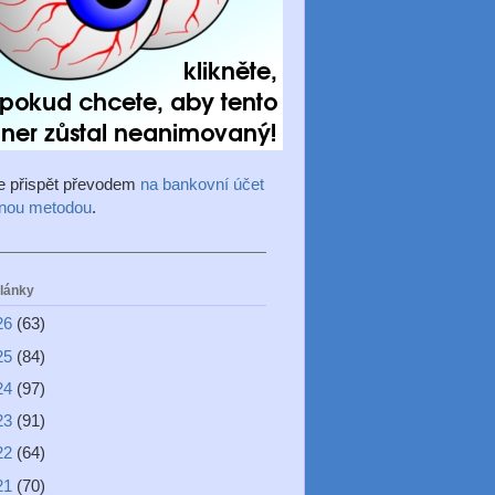
e přispět převodem
na bankovní účet
inou metodou
.
články
26
(63)
25
(84)
24
(97)
23
(91)
22
(64)
21
(70)