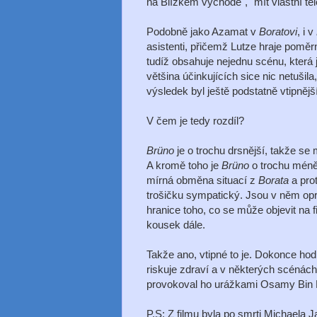
na Blízkém východě", "mít vlastní tel
Podobně jako Azamat v
Boratovi
, i v
asistenti, přičemž Lutze hraje pom
tudíž obsahuje nejednu scénu, která 
většina účinkujících sice nic netušil
výsledek byl ještě podstatně vtipněj
V čem je tedy rozdíl?
Brüno
je o trochu drsnější, takže se
A kromě toho je
Brüno
o trochu méně 
mírná obměna situací z
Borata
a prot
trošičku sympatický. Jsou v něm opr
hranice toho, co se může objevit na f
kousek dále.
Takže ano, vtipné to je. Dokonce ho
riskuje zdraví a v některých scénách
provokoval ho urážkami Osamy Bin L
P.S: Z filmu byla po smrti Michaela 