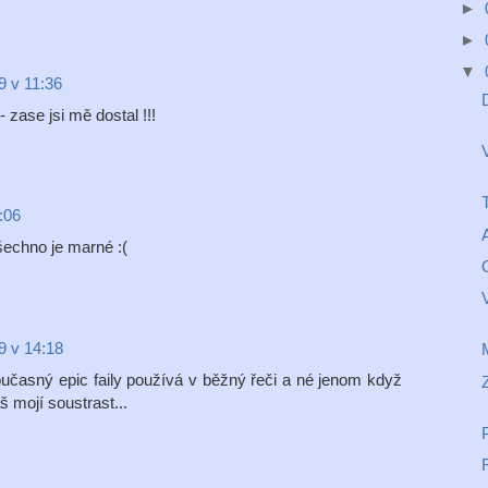
►
►
▼
9 v 11:36
zase jsi mě dostal !!!
:06
šechno je marné :(
9 v 14:18
M
současný epic faily používá v běžný řeči a né jenom když
 mojí soustrast...