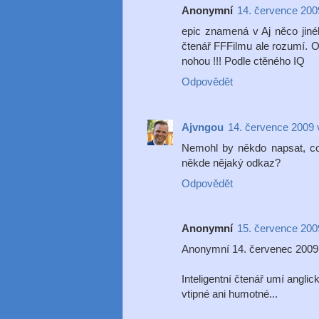
Anonymní
14. července 200
epic znamená v Aj něco jiného
čtenář FFFilmu ale rozumí. Os
nohou !!! Podle ctěného IQ
Odpovědět
Ajvngou
14. července 2009 
Nemohl by někdo napsat, co
někde nějaký odkaz?
Odpovědět
Anonymní
15. července 200
Anonymní 14. červenec 2009
Inteligentní čtenář umí angli
vtipné ani humotné...