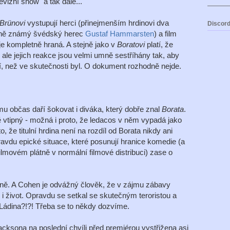
evizní show" a tak dále...
Brünovi
vystupují herci (přinejmenším hrdinovi dva
Discord
ěrně známý švédský herec
Gustaf Hammarsten
) a film
je kompletně hraná. A stejně jako v
Boratovi
platí, že
a, ale jejich reakce jsou velmi umně sestříhány tak, aby
ší, než ve skutečnosti byl. O dokument rozhodně nejde.
 mu občas daří šokovat i diváka, který dobře znal
Borata
.
vtipný - možná i proto, že ledacos v něm vypadá jako
o, že titulní hrdina není na rozdíl od Borata nikdy ani
avdu epické situace, které posunují hranice komedie (a
ilmovém plátně v normální filmové distribuci) zase o
dně. A Cohen je odvážný člověk, že v zájmu zábavy
 i život. Opravdu se setkal se skutečným teroristou a
ádina?!?! Třeba se to někdy dozvíme.
Jacksona na poslední chvíli před premiérou vystřižena asi