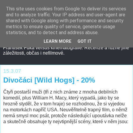
This site uses cookies from Google to deliver its services
and to analyze traffic. Your IP address and user-agent are
shared with Google along with performance and security
metrics to ensure quality of service, generate usage
statistics, and to detect and address abuse.
LEARN MORE
GOT IT
František Fuka versus kinematografie. Recenze a různé jiné
záležitosti, občas i nefilmové.
15.3.07
Divočáci [Wild Hogs] - 20%
Čtyři postarší muži (tři z nich známe z mnoha debilních
komedií, plus William H. Macy, který vypadá, jako by se
hrozně styděl, že v tom hraje) se rozhodnou, že si vyjedou
na motorkách napříč USA. Neuvěřitelně trapný film, o němž
nemá smysl moc psát, protože následující upoutávka nelže
a skutečně obsahuje ty nejvtipnější scény, které v něm jsou: