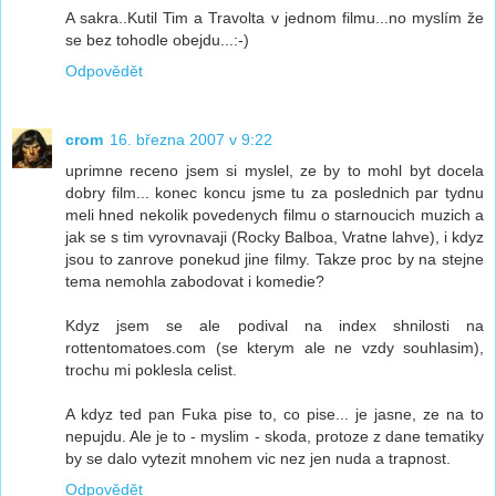
A sakra..Kutil Tim a Travolta v jednom filmu...no myslím že
se bez tohodle obejdu...:-)
Odpovědět
crom
16. března 2007 v 9:22
uprimne receno jsem si myslel, ze by to mohl byt docela
dobry film... konec koncu jsme tu za poslednich par tydnu
meli hned nekolik povedenych filmu o starnoucich muzich a
jak se s tim vyrovnavaji (Rocky Balboa, Vratne lahve), i kdyz
jsou to zanrove ponekud jine filmy. Takze proc by na stejne
tema nemohla zabodovat i komedie?
Kdyz jsem se ale podival na index shnilosti na
rottentomatoes.com (se kterym ale ne vzdy souhlasim),
trochu mi poklesla celist.
A kdyz ted pan Fuka pise to, co pise... je jasne, ze na to
nepujdu. Ale je to - myslim - skoda, protoze z dane tematiky
by se dalo vytezit mnohem vic nez jen nuda a trapnost.
Odpovědět