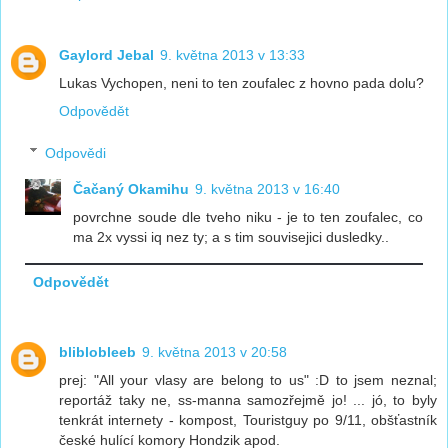
Gaylord Jebal
9. května 2013 v 13:33
Lukas Vychopen, neni to ten zoufalec z hovno pada dolu?
Odpovědět
Odpovědi
Čačaný Okamihu
9. května 2013 v 16:40
povrchne soude dle tveho niku - je to ten zoufalec, co
ma 2x vyssi iq nez ty; a s tim souvisejici dusledky..
Odpovědět
bliblobleeb
9. května 2013 v 20:58
prej: "All your vlasy are belong to us" :D to jsem neznal;
reportáž taky ne, ss-manna samozřejmě jo! ... jó, to byly
tenkrát internety - kompost, Touristguy po 9/11, obšťastník
české hulící komory Hondzik apod.