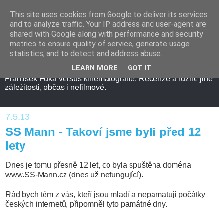
This site uses cookies from Google to deliver its services
and to analyze traffic. Your IP address and user-agent are
shared with Google along with performance and security
metrics to ensure quality of service, generate usage
statistics, and to detect and address abuse.
LEARN MORE
GOT IT
František Fuka versus kinematografie. Recenze a různé jiné
záležitosti, občas i nefilmové.
7.5.13
SS Mann - Takoví jsme byli před 12
lety
Dnes je tomu přesně 12 let, co byla spuštěna doména
www.SS-Mann.cz (dnes už nefungující).
Rád bych těm z vás, kteří jsou mladí a nepamatují počátky
českých internetů, připomněl tyto památné dny.