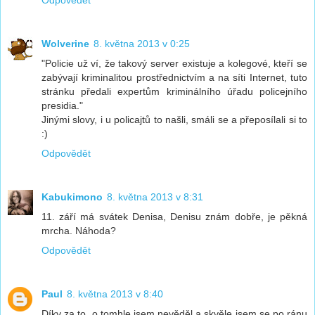
Wolverine
8. května 2013 v 0:25
"Policie už ví, že takový server existuje a kolegové, kteří se
zabývají kriminalitou prostřednictvím a na síti Internet, tuto
stránku předali expertům kriminálního úřadu policejního
presidia."
Jinými slovy, i u policajtů to našli, smáli se a přeposílali si to
:)
Odpovědět
Kabukimono
8. května 2013 v 8:31
11. září má svátek Denisa, Denisu znám dobře, je pěkná
mrcha. Náhoda?
Odpovědět
Paul
8. května 2013 v 8:40
Díky za to, o tomhle jsem nevěděl a skvěle jsem se po ránu