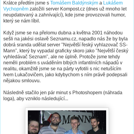
Krátce předtím jsme s
Tomášem Baldýnským
a
Lukášem
Vychopněm
založili server Kompost.cz (dnes už mnoho let
neupdatovaný a zahnívající), kde jsme provozovali humor,
který se nám líbil.
Když jsme se na přelomu dubna a května 2001 náhodou
sešli na jakési oslavě Seznamu.cz, napadlo nás že by byla
dobrá sranda udělat server "Největší řeský vyhlazovač SS-
Mann", který by vypadal graficky skoro jako "Největší český
vyhledávač Seznam", ale ne úplně. Protože jsme tehdy
neměli problém s uváděním blbých infantilních nápadů v
realitu, okamžitě jsme se na párty vyfotili s nic netušícím
Ivem Lukačovičem, jako kdybychom s ním právě podepsali
nějakou smlouvu.
Následně stačilo jen pár minut s Photoshopem (náhrada
loga), aby vzniklo následující...