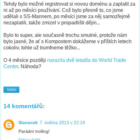
Tehdy bylo možné registrovat si novou doménu a zaplatit za
ni až po měsíci používání. Což bylo přesně to, co jsme
udělali s SS-Mannem, po měsíci jsme za něj samozřejmě
nezaplatili, takže zmizel v propadlišti dějin...
Bylo to super, ale současně trochu smutné, protože nám
bylo jasné, že ať s Kompostem dokážeme v příštích letech
cokoliv, tohle už trumfneme těžko...
O 4 měsíce později
narazila dvě letadla do World Trade
Center
. Náhoda?
Sdílet
14 komentářů:
Slanecek
7. května 2013 v 22:19
Parádní trolling!
Odpovědět