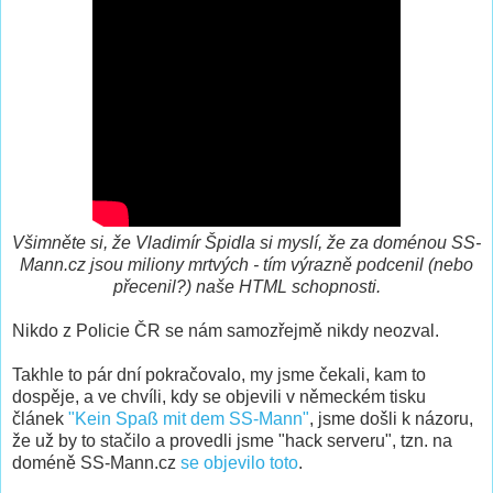
Všimněte si, že Vladimír Špidla si myslí, že za doménou SS-
Mann.cz jsou miliony mrtvých - tím výrazně podcenil (nebo
přecenil?) naše HTML schopnosti.
Nikdo z Policie ČR se nám samozřejmě nikdy neozval.
Takhle to pár dní pokračovalo, my jsme čekali, kam to
dospěje, a ve chvíli, kdy se objevili v německém tisku
článek
"Kein Spaß mit dem SS-Mann"
, jsme došli k názoru,
že už by to stačilo a provedli jsme "hack serveru", tzn. na
doméně SS-Mann.cz
se objevilo toto
.