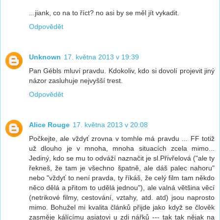
...jiank, co na to říct? no asi by se měl jít vykadit.
Odpovědět
Unknown
17. května 2013 v 19:39
Pan Gébls mluví pravdu. Kdokoliv, kdo si dovolí projevit jiný
názor zasluhuje nejvyšší trest.
Odpovědět
Alice Rouge
17. května 2013 v 20:08
Počkejte, ale vždyť zrovna v tomhle má pravdu ... FF totiž
už dlouho je v mnoha, mnoha situacích zcela mimo...
Jediný, kdo se mu to odváží naznačit je sl.Přivřelová ("ale ty
řekneš, že tam je všechno špatně, ale dáš palec nahoru"
nebo "vždyť to není pravda, ty říkáš, že celý film tam někdo
něco dělá a přitom to udělá jednou"), ale valná většina věcí
(netrikové filmy, cestování, vztahy, atd. atd) jsou naprosto
mimo. Bohužel mi kvalita článků přijde jako když se člověk
zasměje kálícímu asiatovi u zdi nářků --- tak tak nějak na