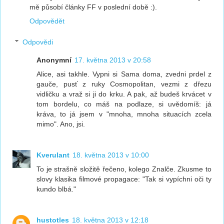
mě působí články FF v poslední době :).
Odpovědět
Odpovědi
Anonymní
17. května 2013 v 20:58
Alice, asi takhle. Vypni si Sama doma, zvedni prdel z
gauče, pusť z ruky Cosmopolitan, vezmi z dřezu
vidličku a vraž si ji do krku. A pak, až budeš krvácet v
tom bordelu, co máš na podlaze, si uvědomíš: já
kráva, to já jsem v "mnoha, mnoha situacích zcela
mimo". Ano, jsi.
Kverulant
18. května 2013 v 10:00
To je strašně složitě řečeno, kolego Znalče. Zkusme to
slovy klasika filmové propagace: "Tak si vypíchni oči ty
kundo blbá."
hustotles
18. května 2013 v 12:18