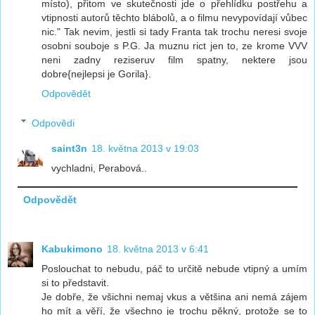
místo), přitom ve skutečnosti jde o přehlídku postřehu a
vtipnosti autorů těchto blábolů, a o filmu nevypovídají vůbec
nic." Tak nevim, jestli si tady Franta tak trochu neresi svoje
osobni souboje s P.G. Ja muznu rict jen to, ze krome VVV
neni zadny reziseruv film spatny, nektere jsou
dobre{nejlepsi je Gorila}.
Odpovědět
Odpovědi
saint3n
18. května 2013 v 19:03
vychladni, Perabová..
Odpovědět
Kabukimono
18. května 2013 v 6:41
Poslouchat to nebudu, páč to určitě nebude vtipný a umím
si to představit.
Je dobře, že všichni nemaj vkus a většina ani nemá zájem
ho mít a věří, že všechno je trochu pěkný, protože se to