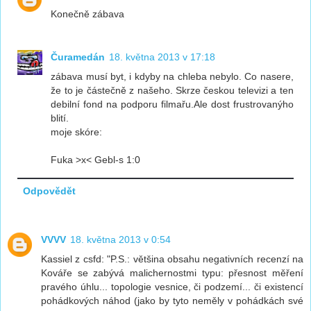
Konečně zábava
Čuramedán
18. května 2013 v 17:18
zábava musí byt, i kdyby na chleba nebylo. Co nasere,
že to je částečně z našeho. Skrze českou televizi a ten
debilní fond na podporu filmařu.Ale dost frustrovanýho
blití.
moje skóre:
Fuka >x< Gebl-s 1:0
Odpovědět
VVVV
18. května 2013 v 0:54
Kassiel z csfd: "P.S.: většina obsahu negativních recenzí na
Kováře se zabývá malichernostmi typu: přesnost měření
pravého úhlu... topologie vesnice, či podzemí... či existencí
pohádkových náhod (jako by tyto neměly v pohádkách své