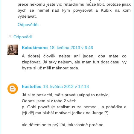
přece někomu ještě víc retardnímu může líbit, protože jinak
bych se neměl nad kým povyšovat a Kubík na kom
vydělávat.
Odpovědět
Odpovědi
Kabukimono
18. května 2013 v 6:46
A dobrej člověk nejste ani jeden, oba máte co
zlepšovat. Já taky nejsem, ale mám furt dost času, vy
byste si už měli máknout teda.
hustotles
18. května 2013 v 12:18
Já si to poslechl, měls pravdu vtipný to nebylo
Odnesl jsem si z toho 2 věci:
p. Gobl považuje realismus za nemoc... a pohádka a
její děj ma hlubší motivaci (odkaz na Junga!?)
ale dětem se to prý líbí, tak vlastně proč ne