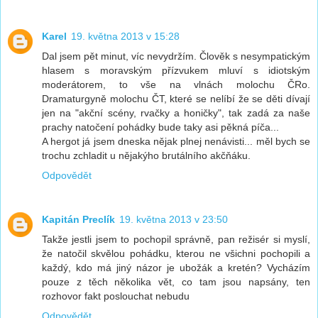
Karel
19. května 2013 v 15:28
Dal jsem pět minut, víc nevydržím. Člověk s nesympatickým
hlasem s moravským přízvukem mluví s idiotským
moderátorem, to vše na vlnách molochu ČRo.
Dramaturgyně molochu ČT, které se nelíbí že se děti dívají
jen na "akční scény, rvačky a honičky", tak zadá za naše
prachy natočení pohádky bude taky asi pěkná píča...
A hergot já jsem dneska nějak plnej nenávisti... měl bych se
trochu zchladit u nějakýho brutálního akčňáku.
Odpovědět
Kapitán Preclík
19. května 2013 v 23:50
Takže jestli jsem to pochopil správně, pan režisér si myslí,
že natočil skvělou pohádku, kterou ne všichni pochopili a
každý, kdo má jiný názor je ubožák a kretén? Vycházím
pouze z těch několika vět, co tam jsou napsány, ten
rozhovor fakt poslouchat nebudu
Odpovědět