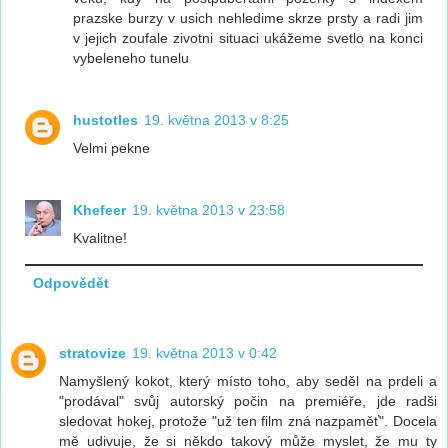
prazske burzy v usich nehledime skrze prsty a radi jim
v jejich zoufale zivotni situaci ukážeme svetlo na konci
vybeleneho tunelu
hustotles
19. května 2013 v 8:25
Velmi pekne
Khefeer
19. května 2013 v 23:58
Kvalitne!
Odpovědět
stratovize
19. května 2013 v 0:42
Namyšlený kokot, který místo toho, aby seděl na prdeli a
"prodával" svůj autorský počin na premiéře, jde radši
sledovat hokej, protože "už ten film zná nazpaměť". Docela
mě udivuje, že si někdo takový může myslet, že mu ty