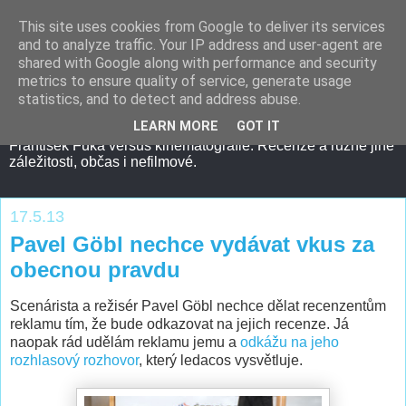
This site uses cookies from Google to deliver its services
and to analyze traffic. Your IP address and user-agent are
shared with Google along with performance and security
metrics to ensure quality of service, generate usage
statistics, and to detect and address abuse.
LEARN MORE
GOT IT
František Fuka versus kinematografie. Recenze a různé jiné
záležitosti, občas i nefilmové.
17.5.13
Pavel Göbl nechce vydávat vkus za
obecnou pravdu
Scenárista a režisér Pavel Göbl nechce dělat recenzentům
reklamu tím, že bude odkazovat na jejich recenze. Já
naopak rád udělám reklamu jemu a
odkážu na jeho
rozhlasový rozhovor
, který ledacos vysvětluje.