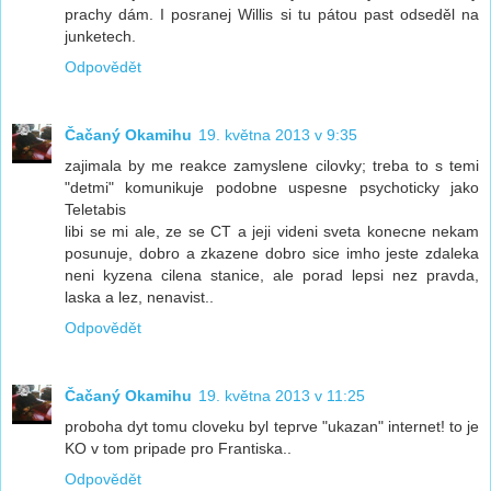
prachy dám. I posranej Willis si tu pátou past odseděl na
junketech.
Odpovědět
Čačaný Okamihu
19. května 2013 v 9:35
zajimala by me reakce zamyslene cilovky; treba to s temi
"detmi" komunikuje podobne uspesne psychoticky jako
Teletabis
libi se mi ale, ze se CT a jeji videni sveta konecne nekam
posunuje, dobro a zkazene dobro sice imho jeste zdaleka
neni kyzena cilena stanice, ale porad lepsi nez pravda,
laska a lez, nenavist..
Odpovědět
Čačaný Okamihu
19. května 2013 v 11:25
proboha dyt tomu cloveku byl teprve "ukazan" internet! to je
KO v tom pripade pro Frantiska..
Odpovědět