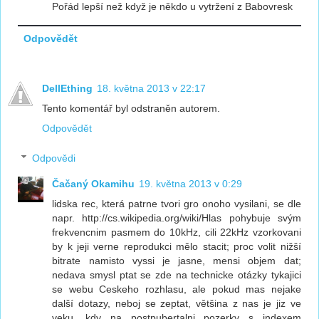
Pořád lepší než když je někdo u vytržení z Babovresk
Odpovědět
DellEthing
18. května 2013 v 22:17
Tento komentář byl odstraněn autorem.
Odpovědět
Odpovědi
Čačaný Okamihu
19. května 2013 v 0:29
lidska rec, která patrne tvori gro onoho vysilani, se dle
napr. http://cs.wikipedia.org/wiki/Hlas pohybuje svým
frekvencnim pasmem do 10kHz, cili 22kHz vzorkovani
by k jeji verne reprodukci mělo stacit; proc volit nižší
bitrate namisto vyssi je jasne, mensi objem dat;
nedava smysl ptat se zde na technicke otázky tykajici
se webu Ceskeho rozhlasu, ale pokud mas nejake
další dotazy, neboj se zeptat, většina z nas je jiz ve
veku, kdy na postpubertalni pozerky s indexem