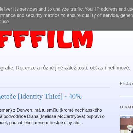
liver its services and to analyze traffic. Your IP address and u
rmance and security metrics to ensure quality of service, gene
buse.
rafie. Recenze a různé jiné záležitosti, občas i nefilmové.
Hledat 
eteče [Identity Thief] - 40%
FUKAF
teman) z Denveru má tu smůlu (kromě nechlapského
sná podvodnice Diana (Melissa McCarthyová) připraví o
čet, páchat jeho jménem trestné činy atd...