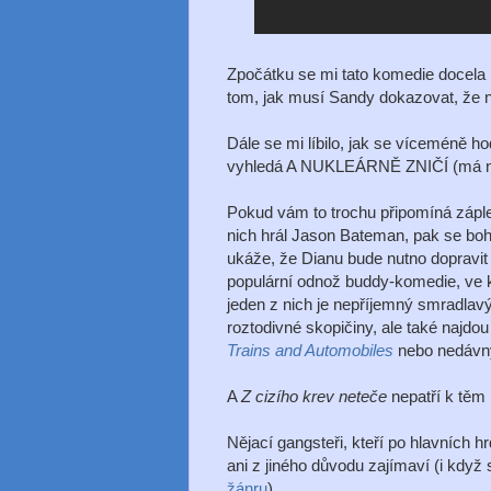
Zpočátku se mi tato komedie docela lí
tom, jak musí Sandy dokazovat, že n
Dále se mi líbilo, jak se víceméně 
vyhledá A NUKLEÁRNĚ ZNIČÍ (má na ni
Pokud vám to trochu připomíná zápl
nich hrál Jason Bateman, pak se bohu
ukáže, že Dianu bude nutno dopravit
populární odnož buddy-komedie, ve kt
jeden z nich je nepříjemný smradlavý 
roztodivné skopičiny, ale také najdo
Trains and Automobiles
nebo nedáv
A
Z cizího krev neteče
nepatří k těm 
Nějací gangsteři, kteří po hlavních h
ani z jiného důvodu zajímaví (i když
žánru
).