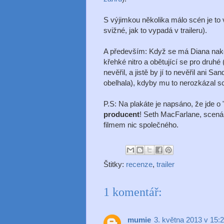
S výjimkou několika málo scén je to
svižné, jak to vypadá v traileru).
A především: Když se má Diana nako
křehké nitro a obětující se pro druhé
nevěřil, a jistě by jí to nevěřil ani S
obelhala), kdyby mu to nerozkázal sc
P.S: Na plakáte je napsáno, že jde o
producent
! Seth MacFarlane, scenári
filmem nic společného.
Štitky:
recenze
,
trailer
1 komentář:
mumie
3. května 2013 v 15: