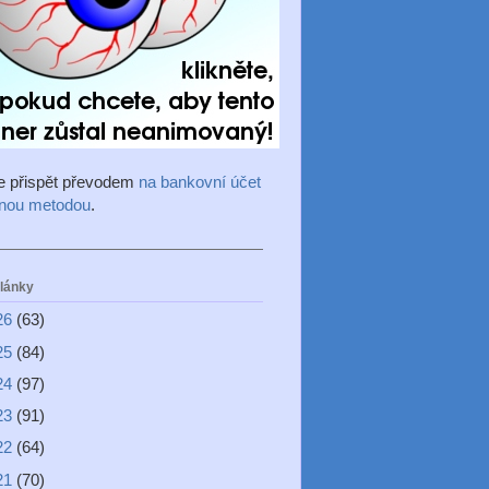
e přispět převodem
na bankovní účet
inou metodou
.
články
26
(63)
25
(84)
24
(97)
23
(91)
22
(64)
21
(70)