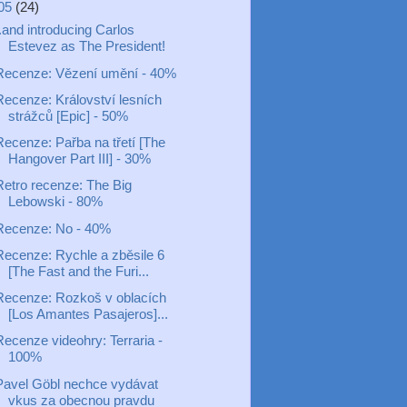
05
(24)
.and introducing Carlos
Estevez as The President!
Recenze: Vězení umění - 40%
Recenze: Království lesních
strážců [Epic] - 50%
Recenze: Pařba na třetí [The
Hangover Part III] - 30%
Retro recenze: The Big
Lebowski - 80%
Recenze: No - 40%
Recenze: Rychle a zběsile 6
[The Fast and the Furi...
Recenze: Rozkoš v oblacích
[Los Amantes Pasajeros]...
Recenze videohry: Terraria -
100%
Pavel Göbl nechce vydávat
vkus za obecnou pravdu