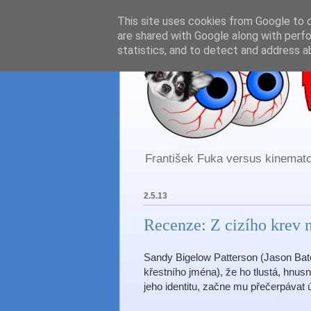
This site uses cookies from Google to de
are shared with Google along with perfo
statistics, and to detect and address a
František Fuka versus kinematog
2.5.13
Recenze: Z cizího krev n
Sandy Bigelow Patterson (Jason Ba
křestního jména), že ho tlustá, hnu
jeho identitu, začne mu přečerpávat ú