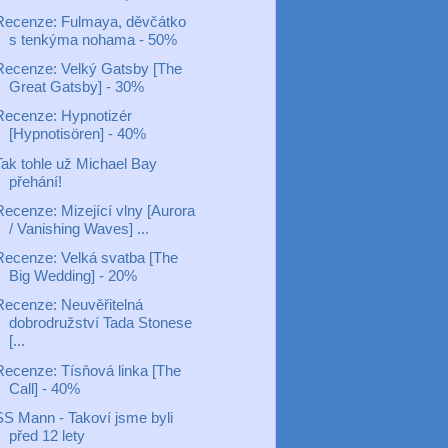
Recenze: Fulmaya, děvčátko
s tenkýma nohama - 50%
Recenze: Velký Gatsby [The
Great Gatsby] - 30%
Recenze: Hypnotizér
[Hypnotisören] - 40%
Tak tohle už Michael Bay
přehání!
Recenze: Mizející vlny [Aurora
/ Vanishing Waves] ...
Recenze: Velká svatba [The
Big Wedding] - 20%
Recenze: Neuvěřitelná
dobrodružství Tada Stonese
[...
Recenze: Tísňová linka [The
Call] - 40%
SS Mann - Takoví jsme byli
před 12 lety