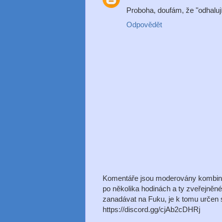
Proboha, doufám, že "odhalují
Odpovědět
Komentáře jsou moderovány kombinac
po několika hodinách a ty zveřejněn
zanadávat na Fuku, je k tomu určen s
https://discord.gg/cjAb2cDHRj