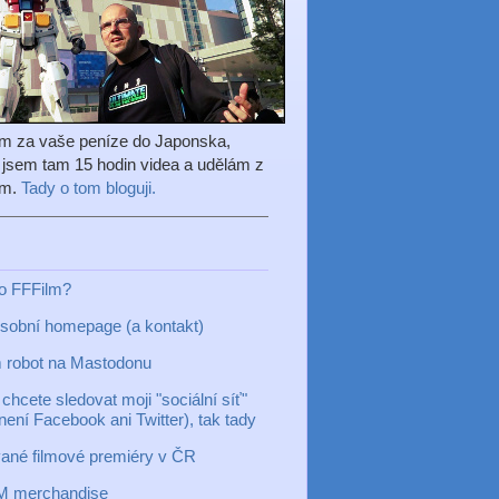
em za vaše peníze do Japonska,
l jsem tam 15 hodin videa a udělám z
ilm.
Tady o tom bloguji.
to FFFilm?
sobní homepage (a kontakt)
 robot na Mastodonu
chcete sledovat moji "sociální síť"
 není Facebook ani Twitter), tak tady
ané filmové premiéry v ČR
M merchandise