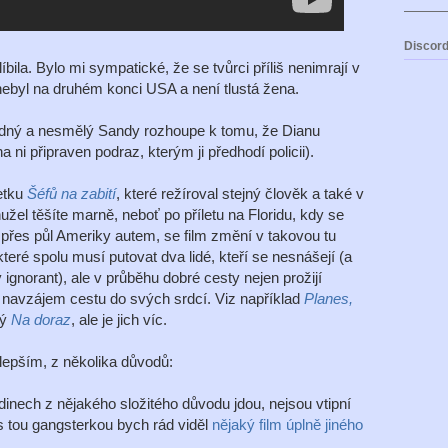
Discord
bila. Bylo mi sympatické, že se tvůrci příliš nenimrají v
ebyl na druhém konci USA a není tlustá žena.
hodný a nesmělý Sandy rozhoupe k tomu, že Dianu
 připraven podraz, kterým ji předhodí policii).
etku
Šéfů na zabití
, které režíroval stejný člověk a také v
žel těšíte marně, neboť po příletu na Floridu, kdy se
 přes půl Ameriky autem, se film změní v takovou tu
eré spolu musí putovat dva lidé, kteří se nesnášejí (a
ignorant), ale v průběhu dobré cesty nejen prožijí
u navzájem cestu do svých srdcí. Viz například
Planes,
ný
Na doraz
, ale je jich víc.
lepším, z několika důvodů:
rdinech z nějakého složitého důvodu jdou, nejsou vtipní
 s tou gangsterkou bych rád viděl
nějaký film úplně jiného