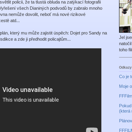
lit policii, že ta tlustá obluda na zatýkací fotografii
 Vyřešení všech Dianiných podvodů by zabralo mnoho
rovna nemůže dovolit, neboť má nové rizikové
estě atd...
 plán, který mu může zajistit úspěch: Dojet pro Sandy na
Jel js
sdikce a zde ji předhodit policajtům...
natoči
toho f
Odkazy
Co je 
Moje o
FFFilm
Pokud 
(která
Plánov
FFFIL