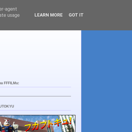
ser-agent
rate usage
LEARN MORE
GOT IT
na FFFILMu:
UTOKYU