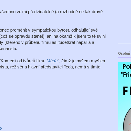
 všechno velmi předvídatelné (a rozhodně ne tak dravě
nec proměnit v sympatickou bytost, odhalující své
 (což se opravdu stane!), ani na okamžik jsem to té svini
andy (kterého v průběhu filmu asi tucetkrát napálila a
enárista.
Osobní 
 "Komedii od tvůrců filmu
Méďa
", čímž je ovšem myšlen
sta, režisér a hlavní představitel Teda, nemá s tímto
28