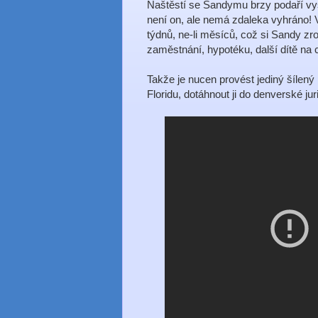
Naštěstí se Sandymu brzy podaří vysvět
není on, ale nemá zdaleka vyhráno!
týdnů, ne-li měsíců, což si Sandy z
zaměstnání, hypotéku, další dítě na c
Takže je nucen provést jediný šílený
Floridu, dotáhnout ji do denverské juri