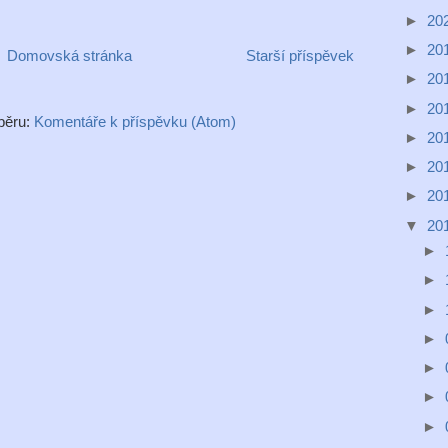
►
20
►
20
Domovská stránka
Starší příspěvek
►
20
►
20
dběru:
Komentáře k příspěvku (Atom)
►
20
►
20
►
20
▼
20
►
►
►
►
►
►
►