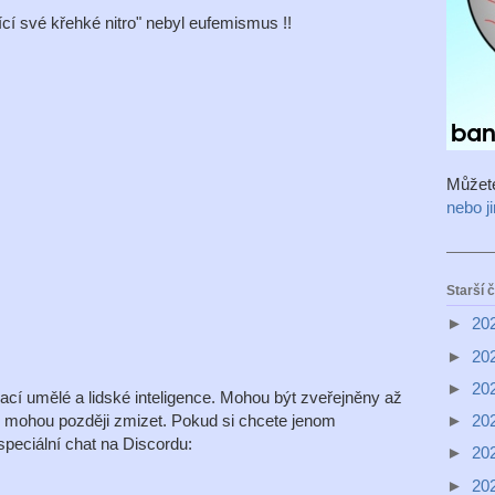
cí své křehké nitro" nebyl eufemismus !!
Můžet
nebo j
Starší 
►
20
►
20
►
20
í umělé a lidské inteligence. Mohou být zveřejněny až
é mohou později zmizet. Pokud si chcete jenom
►
20
peciální chat na Discordu:
►
20
►
20