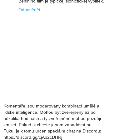
Beniniho film je typickej sionictickej vyblitek.
Odpovědět
Komentáře jsou moderovány kombinací umělé a
lidské inteligence. Mohou být zveřejněny až po
několika hodinách a ty zveřejněné mohou později
zmizet. Pokud si chcete jenom zanadávat na
Fuku, je k tomu určen speciální chat na Discordu:
https://discord.gg/cjAb2cDHRj