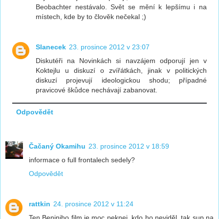
Beobachter nestávalo. Svět se mění k lepšímu i na
místech, kde by to člověk nečekal ;)
Slanecek
23. prosince 2012 v 23:07
Diskutéři na Novinkách si navzájem odporují jen v
Koktejlu u diskuzí o zvířátkách, jinak v politických
diskuzí projevují ideologickou shodu; případné
pravicové škůdce nechávají zabanovat.
Odpovědět
Čačaný Okamihu
23. prosince 2012 v 18:59
informace o full frontalech sedely?
Odpovědět
rattkin
24. prosince 2012 v 11:24
Ten Beniniho film je moc peknej, kdo ho neviděl, tak sup na