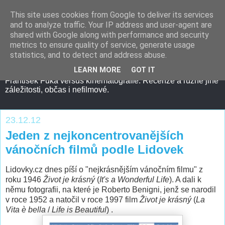
This site uses cookies from Google to deliver its services
and to analyze traffic. Your IP address and user-agent are
shared with Google along with performance and security
metrics to ensure quality of service, generate usage
statistics, and to detect and address abuse.
LEARN MORE
GOT IT
František Fuka versus kinematografie. Recenze a různé jiné
záležitosti, občas i nefilmové.
23.12.12
Jeden z nejkoncentrovanějších
vánočních filmů podle Lidovek
Lidovky.cz dnes píší o "nejkrásnějším vánočním filmu" z
roku 1946
Život je krásný
(
It's a Wonderful Life
). A dali k
němu fotografii, na které je Roberto Benigni, jenž se narodil
v roce 1952 a natočil v roce 1997 film
Život je krásný
(
La
Vita è bella
/
Life is Beautiful
) .