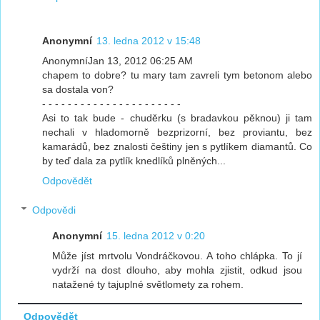
Anonymní
13. ledna 2012 v 15:48
AnonymníJan 13, 2012 06:25 AM
chapem to dobre? tu mary tam zavreli tym betonom alebo
sa dostala von?
- - - - - - - - - - - - - - - - - - - - - -
Asi to tak bude - chuděrku (s bradavkou pěknou) ji tam
nechali v hladomorně bezprizorní, bez proviantu, bez
kamarádů, bez znalosti češtiny jen s pytlíkem diamantů. Co
by teď dala za pytlík knedlíků plněných...
Odpovědět
Odpovědi
Anonymní
15. ledna 2012 v 0:20
Může jíst mrtvolu Vondráčkovou. A toho chlápka. To jí
vydrží na dost dlouho, aby mohla zjistit, odkud jsou
natažené ty tajuplné světlomety za rohem.
Odpovědět