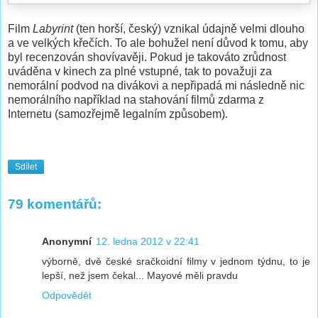
Film
Labyrint
(ten horší, český) vznikal údajně velmi dlouho
a ve velkých křečích. To ale bohužel není důvod k tomu, aby
byl recenzován shovívavěji. Pokud je takováto zrůdnost
uváděna v kinech za plné vstupné, tak to považuji za
nemorální podvod na divákovi a nepřipadá mi následně nic
nemorálního například na stahování filmů zdarma z
Internetu (samozřejmě legalním způsobem).
Sdílet
79 komentářů:
Anonymní
12. ledna 2012 v 22:41
výborně, dvě české sračkoidní filmy v jednom týdnu, to je
lepší, než jsem čekal... Mayové měli pravdu
Odpovědět