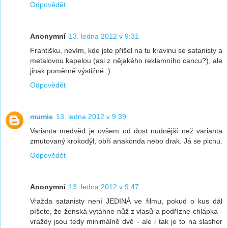
Odpovědět
Anonymní
13. ledna 2012 v 9:31
Františku, nevím, kde jste přišel na tu kravinu se satanisty a
metalovou kapelou (asi z nějakého reklamního cancu?), ale
jinak poměrně výstižné :)
Odpovědět
mumie
13. ledna 2012 v 9:39
Varianta medvěd je ovšem od dost nudnější než varianta
zmutovaný krokodýl, obří anakonda nebo drak. Já se picnu.
Odpovědět
Anonymní
13. ledna 2012 v 9:47
Vražda satanisty není JEDINÁ ve filmu, pokud o kus dál
píšete, že ženská vytáhne nůž z vlasů a podřízne chlápka -
vraždy jsou tedy minimálně dvě - ale i tak je to na slasher