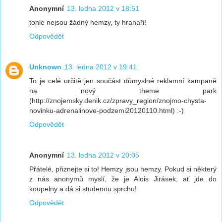
Anonymní
13. ledna 2012 v 18:51
tohle nejsou žádný hemzy, ty hranaři!
Odpovědět
Unknown
13. ledna 2012 v 19:41
To je celé určitě jen součást důmyslné reklamní kampaně
na nový theme park
(http://znojemsky.denik.cz/zpravy_region/znojmo-chysta-
novinku-adrenalinove-podzemi20120110.html) :-)
Odpovědět
Anonymní
13. ledna 2012 v 20:05
Přátelé, přiznejte si to! Hemzy jsou hemzy. Pokud si některý
z nás anonymů myslí, že je Alois Jirásek, ať jde do
koupelny a dá si studenou sprchu!
Odpovědět