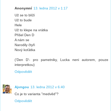
Anonymní
13. ledna 2012 v 1:17
Už se to blíží
Už to bude
Hele
Už to klepe na vrátka
Přišel Den D
A nám se
Narodily čtyři
Nový koťátka
('Den D'- pro pametniky, Lucka neni autorem, pouze
interpretkou)
Odpovědět
Ajvngou
13. ledna 2012 v 6:40
Co je to varianta "medvěd"?
Odpovědět