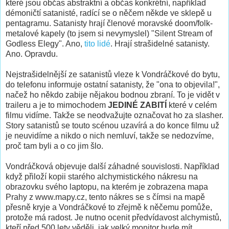
které jsou občas abstraktní a občas konkrétní, například
démoničtí satanisté, radící se o něčem někde ve sklepě u
pentagramu. Satanisty hrají členové moravské doom/folk-
metalové kapely (to jsem si nevymyslel) "Silent Stream of
Godless Elegy". Ano,
tito lidé
. Hrají strašidelné satanisty.
Ano. Opravdu.
Nejstrašidelnější ze satanistů vleze k Vondráčkové do bytu,
do telefonu informuje ostatní satanisty, že "ona to objevila!",
načež ho někdo zabije nějakou bodnou zbraní. To je vidět v
traileru a je to mimochodem
JEDINÉ ZABITÍ
které v celém
filmu vidíme. Takže se neodvažujte označovat ho za slasher.
Story satanistů se touto scénou uzavírá a do konce filmu už
je neuvidíme a nikdo o nich nemluví, takže se nedozvíme,
proč tam byli a o co jim šlo.
Vondráčková objevuje další záhadné souvislosti. Například
když přiloží kopii starého alchymistického nákresu na
obrazovku svého laptopu, na kterém je zobrazena mapa
Prahy z www.mapy.cz, tento nákres se s čímsi na mapě
přesně kryje a Vondráčkové to zřejmě k něčemu pomůže,
protože má radost. Je nutno ocenit předvídavost alchymistů,
kteří před 500 lety věděli, jak velký monitor bude mít