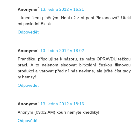
Anonymní
13. ledna 2012 v 16:21
...knedlíkem plněným. Není už z ní paní Plekancová? Utekl
mi poslední Blesk
Odpovědět
Anonymní
13. ledna 2012 v 18:02
Františku, připojuji se k názoru, že máte OPRAVDU těžkou
práci. A to nejenom sledovat blitkoidní českou filmovou
produkci a varovat před ní nás nevinné, ale ještě číst tady
ty hemzy!
Odpovědět
Anonymní
13. ledna 2012 v 18:16
Anonym (09:02 AM) kouří nemyté knedlíky!
Odpovědět