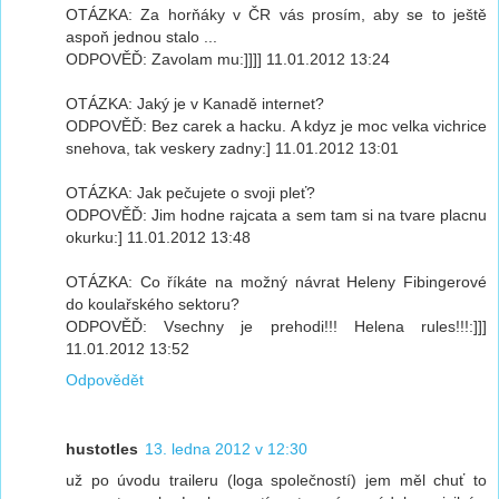
OTÁZKA: Za horňáky v ČR vás prosím, aby se to ještě
aspoň jednou stalo ...
ODPOVĚĎ: Zavolam mu:]]]] 11.01.2012 13:24
OTÁZKA: Jaký je v Kanadě internet?
ODPOVĚĎ: Bez carek a hacku. A kdyz je moc velka vichrice
snehova, tak veskery zadny:] 11.01.2012 13:01
OTÁZKA: Jak pečujete o svoji pleť?
ODPOVĚĎ: Jim hodne rajcata a sem tam si na tvare placnu
okurku:] 11.01.2012 13:48
OTÁZKA: Co říkáte na možný návrat Heleny Fibingerové
do koulařského sektoru?
ODPOVĚĎ: Vsechny je prehodi!!! Helena rules!!!:]]]
11.01.2012 13:52
Odpovědět
hustotles
13. ledna 2012 v 12:30
už po úvodu traileru (loga společností) jem měl chuť to