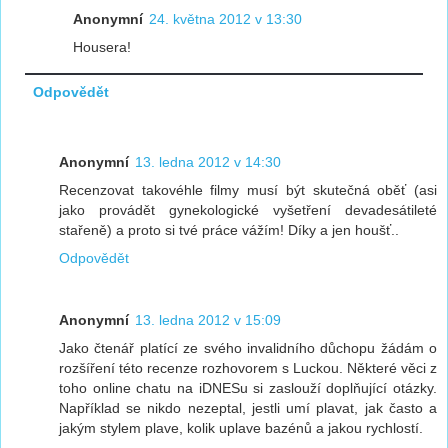
Anonymní
24. května 2012 v 13:30
Housera!
Odpovědět
Anonymní
13. ledna 2012 v 14:30
Recenzovat takovéhle filmy musí být skutečná oběť (asi
jako provádět gynekologické vyšetření devadesátileté
stařeně) a proto si tvé práce vážím! Díky a jen houšť..
Odpovědět
Anonymní
13. ledna 2012 v 15:09
Jako čtenář platící ze svého invalidního důchopu žádám o
rozšíření této recenze rozhovorem s Luckou. Některé věci z
toho online chatu na iDNESu si zaslouží doplňující otázky.
Například se nikdo nezeptal, jestli umí plavat, jak často a
jakým stylem plave, kolik uplave bazénů a jakou rychlostí.