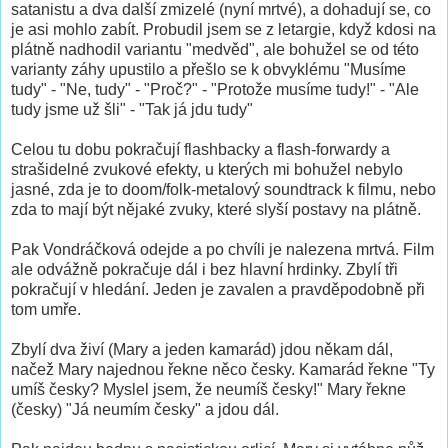
satanistu a dva další zmizelé (nyní mrtvé), a dohadují se, co
je asi mohlo zabít. Probudil jsem se z letargie, když kdosi na
plátně nadhodil variantu "medvěd", ale bohužel se od této
varianty záhy upustilo a přešlo se k obvyklému "Musíme
tudy" - "Ne, tudy" - "Proč?" - "Protože musíme tudy!" - "Ale
tudy jsme už šli" - "Tak já jdu tudy"
Celou tu dobu pokračují flashbacky a flash-forwardy a
strašidelné zvukové efekty, u kterých mi bohužel nebylo
jasné, zda je to doom/folk-metalový soundtrack k filmu, nebo
zda to mají být nějaké zvuky, které slyší postavy na plátně.
Pak Vondráčková odejde a po chvíli je nalezena mrtvá. Film
ale odvážně pokračuje dál i bez hlavní hrdinky. Zbylí tři
pokračují v hledání. Jeden je zavalen a pravděpodobně při
tom umře.
Zbylí dva živí (Mary a jeden kamarád) jdou někam dál,
načež Mary najednou řekne něco česky. Kamarád řekne "Ty
umíš česky? Myslel jsem, že neumíš česky!" Mary řekne
(česky) "Já neumím česky" a jdou dál.