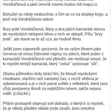
Vondráčková a jaké úrovně zoomu budou mít mapy.cz.
Bohužel se nikdy nedozvíme, s čím se co na displeji kryje, a
proč má Vondráčková radost.
Brzy poté Vondráčková, Mary a dva jejich kamarádi vlezou
do mystických sklepení dírou u nich ve sklepě. Píšu "brzy
poté", ale stane se to až cca. po hodině filmu.
Ještě jsem zapomněl upozornit, že se celým filmem jako
červená nit vinou židovské nápisy na zdech, které jeden z
kamarádů Vondráčkové umí přeložit, ale nedávají smysl. Je
to myslím tentýž kamarád, který "cellar" vyslovuje "sílr".
Zbylou půlhodinu tedy stráví tím, že bloudí mystickými
chodbami, staršími než samotný čas, z nichž většina je
vybetonovaná a je v nich jasné světlo z reflektorů, které jsou
vždy postaveny těsně za nejbližším rohem, takže nejsou
vidět. (Lišácké.)
Přitom postupně objevují své doklady, o kterých si mysleli,
že je někdy předtím někde jinde ztratili, toho mrtvého