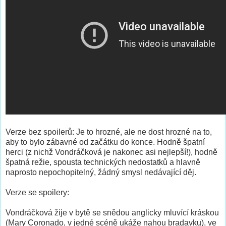
Verze bez spoilerů: Je to hrozné, ale ne dost hrozné na to,
aby to bylo zábavné od začátku do konce. Hodně špatní
herci (z nichž Vondráčková je nakonec asi nejlepší!), hodně
špatná režie, spousta technických nedostatků a hlavně
naprosto nepochopitelný, žádný smysl nedávající děj.
Verze se spoilery:
Vondráčková žije v bytě se snědou anglicky mluvící kráskou
(Mary Coronado, v jedné scéně ukáže nahou bradavku), ve