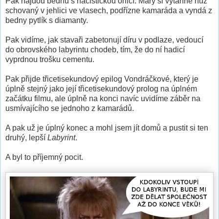
Pak najdou bednu s nacistickou orlicí. Mary si vytáhne nůž
schovaný v jehlici ve vlasech, podřízne kamaráda a vyndá z
bedny pytlík s diamanty.
Pak vidíme, jak stavaři zabetonují díru v podlaze, vedoucí
do obrovského labyrintu chodeb, tím, že do ní hadicí
vyprdnou trošku cementu.
Pak přijde třicetisekundový epilog Vondráčkové, který je
úplně stejný jako její třicetisekundový prolog na úplném
začátku filmu, ale úplně na konci navíc uvidíme záběr na
usmívajícího se jednoho z kamarádů.
A pak už je úplný konec a mohl jsem jít domů a pustit si ten
druhý, lepší
Labyrint
.
A byl to příjemný pocit.