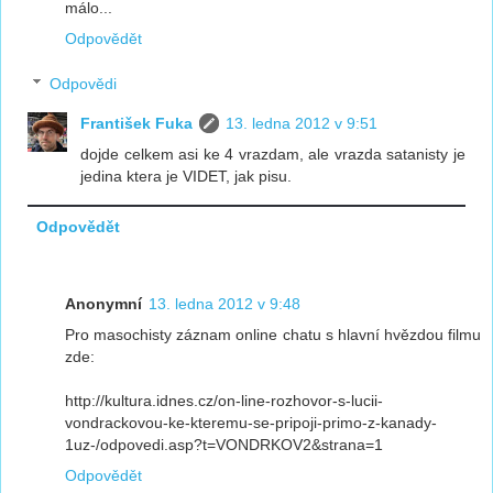
málo...
Odpovědět
Odpovědi
František Fuka
13. ledna 2012 v 9:51
dojde celkem asi ke 4 vrazdam, ale vrazda satanisty je
jedina ktera je VIDET, jak pisu.
Odpovědět
Anonymní
13. ledna 2012 v 9:48
Pro masochisty záznam online chatu s hlavní hvězdou filmu
zde:
http://kultura.idnes.cz/on-line-rozhovor-s-lucii-
vondrackovou-ke-kteremu-se-pripoji-primo-z-kanady-
1uz-/odpovedi.asp?t=VONDRKOV2&strana=1
Odpovědět