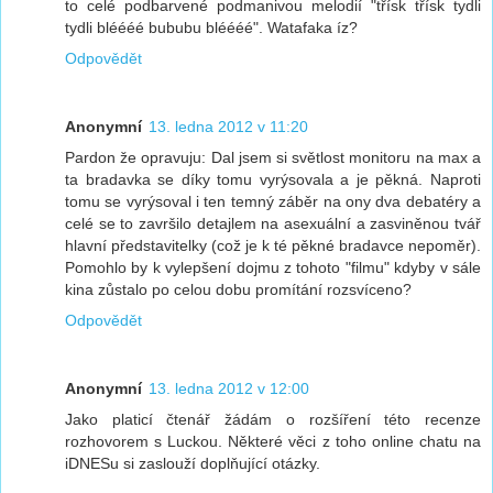
to celé podbarvené podmanivou melodií "třísk třísk tydli
tydli bléééé bububu bléééé". Watafaka íz?
Odpovědět
Anonymní
13. ledna 2012 v 11:20
Pardon že opravuju: Dal jsem si světlost monitoru na max a
ta bradavka se díky tomu vyrýsovala a je pěkná. Naproti
tomu se vyrýsoval i ten temný záběr na ony dva debatéry a
celé se to završilo detajlem na asexuální a zasviněnou tvář
hlavní představitelky (což je k té pěkné bradavce nepoměr).
Pomohlo by k vylepšení dojmu z tohoto "filmu" kdyby v sále
kina zůstalo po celou dobu promítání rozsvíceno?
Odpovědět
Anonymní
13. ledna 2012 v 12:00
Jako platicí čtenář žádám o rozšíření této recenze
rozhovorem s Luckou. Některé věci z toho online chatu na
iDNESu si zaslouží doplňující otázky.