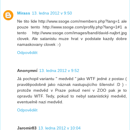
Mirass
13. ledna 2012 v 9:50
Ne tito lide http://www.ssoge.com/members.php?lang=1 ale
pouze tento http://www.ssoge.com/profily.php?lang=1#1 a
tento http://www.ssoge.com/images/band/david-najbrt.jpg
clovek. Ale satanistu muze hrat v podstate kazdy dobre
namaskovany clovek :-)
Odpovědět
Anonymní
13. ledna 2012 v 9:52
Já pochopil variantu " medvěd " jako WTF jedné z postav (
pravděpodobně jako náznak nastupujícího šílenství :D ) -
protože medvěd v Praze pokud není v ZOO pak je to
opravdu WTF. Tedy, pokud to nebyl satanistický medvěd,
eventuelně nazi medvěd.
Odpovědět
Jaromir83
13. ledna 2012 v 10:04