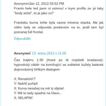
AnonymníJan 12, 2012 03:52 PM
Franto hele ted jsem si vsimnul v tvym profilu ze jsi taky
"body artist", to je jako co?
Frantisku kurna tohle byla vazne minena otazka. Ale jak
vidim tady se odpovida predevsim na to, jestli tam byl
posranej full frontal.
Odpovědět
Anonymní
13. ledna 2012 v 11:05
Čas trajleru 1:30 (hned po té rozplizlé bradavce):
hypnotický záběr na komíhající se světelné kužely baterek
doprovázený břitkým dialogem
X: Renatóóó!?
Y: Nekřič pořád!
X: Kurva nesahej na mě ty idijote!
Y: Mě to tady spadne na hlavu...
X: SKLAPNI!