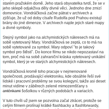
starém pražském domě. Jeho stará obyvatelka tvrdí, že se v
jeho sklepě odjakživa děly divné věci. Jednoho dne zmizí
domovnice. Vondráčková začne pátrat v archivech a
zjišťuje, že už od doby císaře Rudolfa pod Prahou existují
brány do jiné dimenze. V archivech najde jejich staré mapy
a divné symboly.
Stejný symbol jako na alchymistických nákresech má na
sobě vytetovaný Mary. Vondráčková se zeptá, co to má na
sobě vytetované za symbol. Mary odpoví "to je takový
symbol pro štěstí". Do konce filmu se nikdo nepozastaví na
tom, proč má na sobě zahraniční kráska vytetovaný unikátní
symbol, který je ve starých alchymistických nákresech.
Vondráčková kromě toho pracuje v nejmenované
společnosti, prodávající elektroniku, kde obsáhle řeší své
lidské i pracovní problémy se svou kolegyní, takže asi deset
minut vidíme v záběrech zelené mimozemšťany s
anténkami
šošolkou v různých podobách a variacích.
V tuto chvíli už jsem se pozvolna začal ztrácet, protože se
celým filmem prolínají krátké flashbacky a flashforwardy,