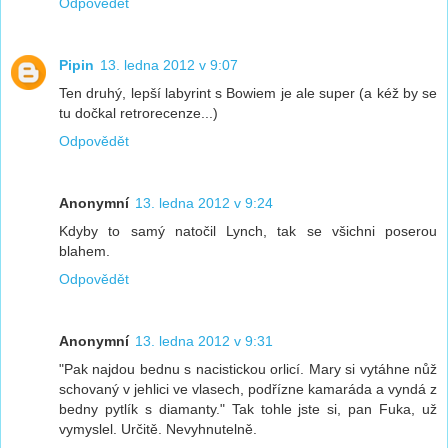
Odpovědět
Pipin
13. ledna 2012 v 9:07
Ten druhý, lepší labyrint s Bowiem je ale super (a kéž by se
tu dočkal retrorecenze...)
Odpovědět
Anonymní
13. ledna 2012 v 9:24
Kdyby to samý natočil Lynch, tak se všichni poserou
blahem.
Odpovědět
Anonymní
13. ledna 2012 v 9:31
"Pak najdou bednu s nacistickou orlicí. Mary si vytáhne nůž
schovaný v jehlici ve vlasech, podřízne kamaráda a vyndá z
bedny pytlík s diamanty." Tak tohle jste si, pan Fuka, už
vymyslel. Určitě. Nevyhnutelně.