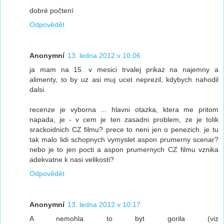
dobré počtení
Odpovědět
Anonymní
13. ledna 2012 v 10:06
ja mam na 15. v mesici trvalej prikaz na najemny a
alimenty, to by uz asi muj ucet neprezil, kdybych nahodil
dalsi.
recenze je vyborna ... hlavni otazka, ktera me pritom
napada, je - v cem je ten zasadni problem, ze je tolik
srackoidnich CZ filmu? prece to neni jen o penezich. je tu
tak malo lidi schopnych vymyslet aspon prumerny scenar?
nebo je to jen pocti a aspon prumernych CZ filmu vznika
adekvatne k nasi velikosti?
Odpovědět
Anonymní
13. ledna 2012 v 10:17
A nemohla to byt gorila (viz