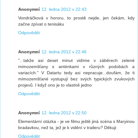
Anonymní
12. ledna 2012 v 22:43
Vondráčková v hororu, to prostě nejde, jen čekám, kdy
začne zpívat o tenisáku
Odpovědět
Anonymní
12. ledna 2012 v 22:46
"...takže asi deset minut vidíme v záběrech zelené
mimozemšťany s anténkami v různých podobách a
variacích." V Datartu tedy asi nepracuje...doufám, že ti
mimozemšťané vystupují bez svých typických zvukových
projevů. I když ono je to vlastně jedno
Odpovědět
Anonymní
12. ledna 2012 v 22:50
Elementární otázka - je ve filmu ještě jiná scéna s Maryinou
bradavkou, než ta, jež je k vidění v traileru? Děkuji
Odpovědět