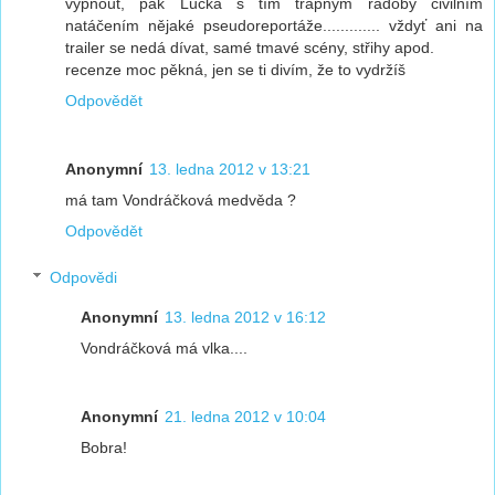
vypnout, pak Lucka s tím trapným rádoby civilním
natáčením nějaké pseudoreportáže............. vždyť ani na
trailer se nedá dívat, samé tmavé scény, střihy apod.
recenze moc pěkná, jen se ti divím, že to vydržíš
Odpovědět
Anonymní
13. ledna 2012 v 13:21
má tam Vondráčková medvěda ?
Odpovědět
Odpovědi
Anonymní
13. ledna 2012 v 16:12
Vondráčková má vlka....
Anonymní
21. ledna 2012 v 10:04
Bobra!