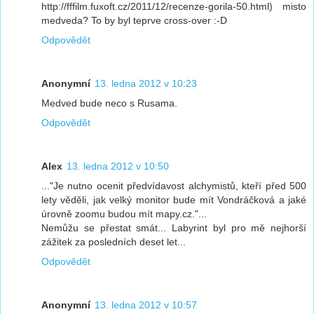
http://fffilm.fuxoft.cz/2011/12/recenze-gorila-50.html) misto
medveda? To by byl teprve cross-over :-D
Odpovědět
Anonymní
13. ledna 2012 v 10:23
Medved bude neco s Rusama.
Odpovědět
Alex
13. ledna 2012 v 10:50
..."Je nutno ocenit předvídavost alchymistů, kteří před 500
lety věděli, jak velký monitor bude mít Vondráčková a jaké
úrovně zoomu budou mít mapy.cz."...
Nemůžu se přestat smát... Labyrint byl pro mě nejhorší
zážitek za posledních deset let...
Odpovědět
Anonymní
13. ledna 2012 v 10:57