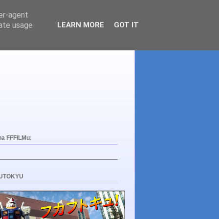
ser-agent
rate usage
LEARN MORE
GOT IT
na FFFILMu:
UTOKYU