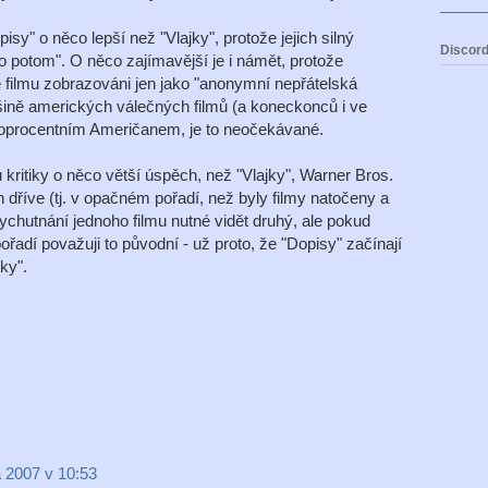
isy" o něco lepší než "Vlajky", protože jejich silný
Discord
o potom". O něco zajímavější je i námět, protože
 filmu zobrazováni jen jako "anonymní nepřátelská
ině amerických válečných filmů (a koneckonců i ve
stoprocentním Američanem, je to neočekávané.
kritiky o něco větší úspěch, než "Vlajky", Warner Bros.
 dříve (tj. v opačném pořadí, než byly filmy natočeny a
chutnání jednoho filmu nutné vidět druhý, ale pokud
pořadí považuji to původní - už proto, že "Dopisy" začínají
ky".
a 2007 v 10:53