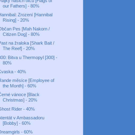
lajky našich otců [Flags of
our Fathers] - 80%
Hannibal: Zrození [Hannibal
Rising] - 20%
Občan Pes [Mah Nakorn /
Citizen Dog] - 80%
ast na žraloka [Shark Bait /
The Reef] - 20%
300: Bitva u Thermopyl [300] -
80%
Kvaska - 40%
Rande měsíce [Employee of
the Month] - 60%
Černé vánoce [Black
Christmas] - 20%
Ghost Rider - 40%
Atentát v Ambassadoru
[Bobby] - 60%
Dreamgirls - 60%