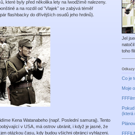
ů, které byly před několika lety na Iwodžimě nalezeny.
aponštině a na rozdíl od "Vlajek" se zabývá téměř
pár flashbacky do dřívějších osudů jeho hrdinů).
Jel js
natoči
toho f
Odkazy
Co je 
Moje o
FFFilm
Pokud 
(která
uvidíme Kena Watanabeho (např. Poslední samuraj). Tento
Plánov
pobývající v USA, má ostrov ubránit, i když je jasné, že
e jen otázkou času, kdy budou všichni obránci vyhlazeni.
FFFIL