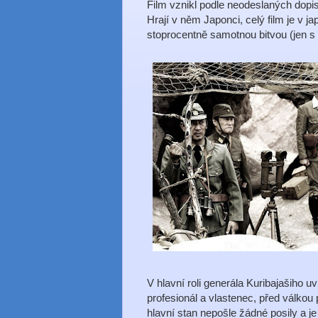
Film vznikl podle neodeslaných dopis
Hrají v něm Japonci, celý film je v j
stoprocentně samotnou bitvou (jen s 
V hlavní roli generála Kuribajašiho 
profesionál a vlastenec, před válkou 
hlavní stan nepošle žádné posily a j