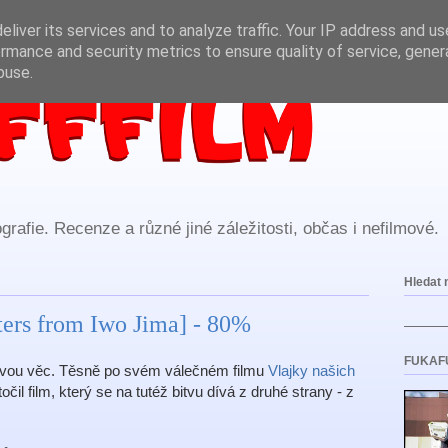
liver its services and to analyze traffic. Your IP address and u
rmance and security metrics to ensure quality of service, gene
buse.
rafie. Recenze a různé jiné záležitosti, občas i nefilmové.
Hledat 
ers from Iwo Jima] - 80%
FUKAF
mavou věc. Těsně po svém válečném filmu
Vlajky našich
il film, který se na tutéž bitvu dívá z druhé strany - z