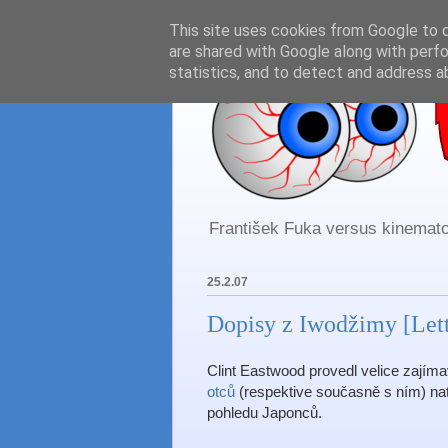
This site uses cookies from Google to de
are shared with Google along with perfo
statistics, and to detect and address a
František Fuka versus kinematog
25.2.07
Dopisy z Iwodžimy [Lett
Clint Eastwood provedl velice zají
otců
(respektive současně s ním) natoč
pohledu Japonců.