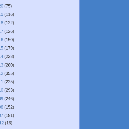
20
(75)
19
(116)
18
(122)
17
(126)
16
(150)
15
(179)
14
(228)
13
(280)
12
(355)
11
(225)
10
(293)
09
(246)
08
(152)
07
(181)
12
(16)