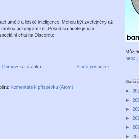
í umělé a lidské inteligence. Mohou být zveřejněny až
é mohou později zmizet. Pokud si chcete jenom
peciální chat na Discordu:
Můžet
nebo j
Domovská stránka
Starší příspěvek
Starší 
dběru:
Komentáře k příspěvku (Atom)
►
20
►
20
►
20
►
20
►
20
►
20