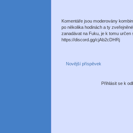
Komentáře jsou moderovány kombinac
po několika hodinách a ty zveřejněn
zanadávat na Fuku, je k tomu určen s
https://discord.gg/cjAb2cDHRj
Novější příspěvek
Přihlásit se k o