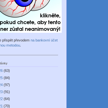
e přispět převodem
na bankovní účet
inou metodou
.
články
26
(63)
25
(84)
24
(97)
23
(91)
22
(64)
21
(70)