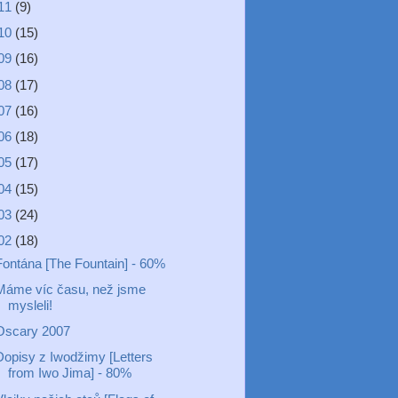
11
(9)
10
(15)
09
(16)
08
(17)
07
(16)
06
(18)
05
(17)
04
(15)
03
(24)
02
(18)
Fontána [The Fountain] - 60%
Máme víc času, než jsme
mysleli!
Oscary 2007
Dopisy z Iwodžimy [Letters
from Iwo Jima] - 80%