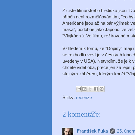
Z čistě filmařského hlediska jsou "Dop
příběh není rozmělňován tím, "co byl
Američané jsou až na pár výjimek ve
masa", podobně jako Japonci ve větš
"Vlajkách"). Ve filmu, režírovaném 
Vzhledem k tomu, že "Dopisy" mají u 
se rozhodli uvést je v českých kinech
uvedeny v USA). Netvrdím, že je k vy
chcete vidět oba, přece jen za lepší 
stejným záběrem, kterým končí "Vlaj
Štitky:
recenze
2 komentáře:
František Fuka
25. únor