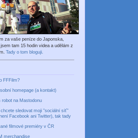
em za vaše peníze do Japonska,
l jsem tam 15 hodin videa a udělám z
ilm.
Tady o tom bloguji.
to FFFilm?
sobní homepage (a kontakt)
 robot na Mastodonu
chcete sledovat moji "sociální síť"
 není Facebook ani Twitter), tak tady
ané filmové premiéry v ČR
M merchandise