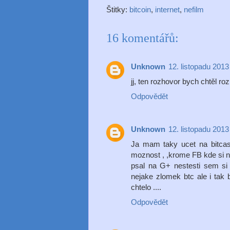
Štitky:
bitcoin
,
internet
,
nefilm
16 komentářů:
Unknown
12. listopadu 2013
jj, ten rozhovor bych chtěl roz
Odpovědět
Unknown
12. listopadu 2013
Ja mam taky ucet na bitcas
moznost , ,krome FB kde si n
psal na G+ nestesti sem si
nejake zlomek btc ale i tak 
chtelo ....
Odpovědět