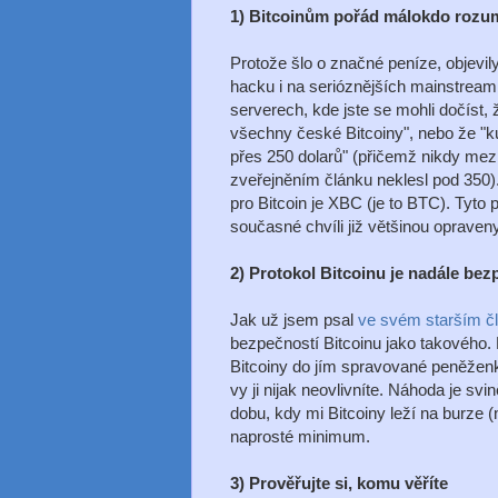
1) Bitcoinům pořád málokdo rozu
Protože šlo o značné peníze, objevil
hacku i na serióznějších mainstrea
serverech, kde jste se mohli dočíst,
všechny české Bitcoiny", nebo že "ku
přes 250 dolarů" (přičemž nikdy me
zveřejněním článku neklesl pod 350
pro Bitcoin je XBC (je to BTC). Tyto
současné chvíli již většinou opraveny
2) Protokol Bitcoinu je nadále be
Jak už jsem psal
ve svém starším č
bezpečností Bitcoinu jako takového. 
Bitcoiny do jím spravované peněžen
vy ji nijak neovlivníte. Náhoda je svi
dobu, kdy mi Bitcoiny leží na burze 
naprosté minimum.
3) Prověřujte si, komu věříte