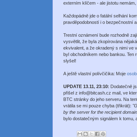
externím klíčem - ale jistotu nemám, 
Každopádně jde o fatální selhání kom
pravděpodobností i o bezpečnostní a
Trestní oznámení bude rozhodně zají
vysvětlit, že byla zkopírována nějak
ekvivalent, a že okradený s nimi ve 
byl obchodníkem nebo bankou. Ten 
slyšel!
A ještě vlastní polívčičika: Moje
osob
UPDATE 13.11, 23:10:
Dodatečně jse
přišel z info@bitcash.cz mail, ve kt
BTC stránky do jeho serveru. Na tent
vrátila se mi pouze chyba (třikrát):
"G
by the server for the recipient domain
bylo dostatečným signálem k tomu, a