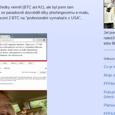
tředky neměl (BTC ani Kč), ale byl jsem tam
em se paradoxně dozvěděl díky phishingovému e-mailu,
lacení 2 BTC na "profesionální vymahače z USA",
Jel js
natoči
toho f
Odkazy
Co je 
Moje o
FFFilm
Pokud 
(která
Plánov
FFFIL