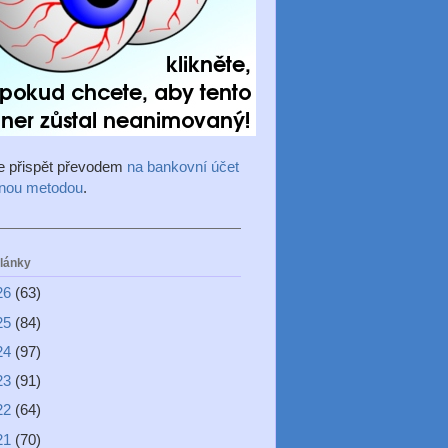
e přispět převodem
na bankovní účet
inou metodou
.
články
26
(63)
25
(84)
24
(97)
23
(91)
22
(64)
21
(70)