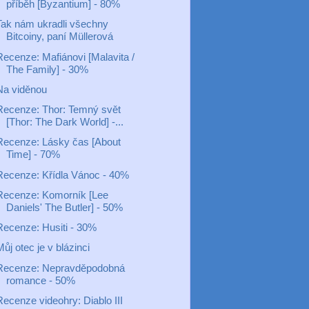
příběh [Byzantium] - 80%
Tak nám ukradli všechny
Bitcoiny, paní Müllerová
Recenze: Mafiánovi [Malavita /
The Family] - 30%
Na viděnou
Recenze: Thor: Temný svět
[Thor: The Dark World] -...
Recenze: Lásky čas [About
Time] - 70%
Recenze: Křídla Vánoc - 40%
Recenze: Komorník [Lee
Daniels' The Butler] - 50%
Recenze: Husiti - 30%
ůj otec je v blázinci
Recenze: Nepravděpodobná
romance - 50%
Recenze videohry: Diablo III