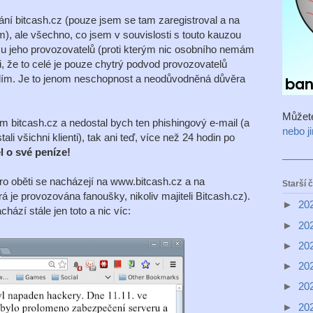
í bitcash.cz (pouze jsem se tam zaregistroval a na
m), ale všechno, co jsem v souvislosti s touto kauzou
smu jeho provozovatelů (proti kterým nic osobního nemám
mi, že to celé je pouze chytrý podvod provozovatelů
slím. Je to jenom neschopnost a neodůvodněná důvěra
Můžet
m bitcash.cz a nedostal bych ten phishingový e-mail (a
nebo j
 všichni klienti), tak ani teď, více než 24 hodin po
l o své peníze!
ro oběti se nacházejí na www.bitcash.cz a na
Starší 
 je provozována fanoušky, nikoliv majiteli Bitcash.cz).
►
20
chází stále jen toto a nic víc:
►
20
►
20
►
20
►
20
►
20