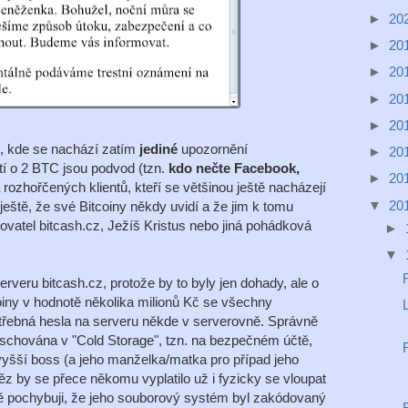
►
20
►
20
►
20
►
20
►
20
, kde se nachází zatím
jediné
upozornění
►
20
tí o 2 BTC jsou podvod (tzn.
kdo nečte Facebook,
►
20
 rozhořčených klientů, kteří se většinou ještě nacházejí
▼
20
le ještě, že své Bitcoiny někdy uvidí a že jim k tomu
ovatel bitcash.cz, Ježíš Kristus nebo jiná pohádková
►
▼
veru bitcash.cz, protože by to byly jen dohady, ale o
iny v hodnotě několika milionů Kč se všechny
třebná hesla na serveru někde v serverovně. Správně
schována v "Cold Storage", tzn. na bezpečném účtě,
vyšší boss (a jeho manželka/matka pro případ jeho
z by se přece někomu vyplatilo už i fyzicky se vloupat
ně pochybuji, že jeho souborový systém byl zakódovaný