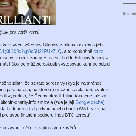
Discord
(Klik pro větší verzi)
ker vyvedl všechny Bitcoiny z bitcash.cz (bylo jich
C4g3L199q2up9o6H21PUkZLQ
, a to konkrétně
touto
sí být člověk žádný Einstein, takhle Bitcoiny fungují a
domácí úkol se můžete pokusit vystopovat, kam se odtud
žno zjistit, že se tato adresa vyskytuje na stránce
děna jako adresa, na kterou je možno zasílat dobrovolné
hvíli vypadalo, že Čechy okradl Julian Assagne, ale za
tcoin-charity.info zmizela (zde je její
Google cache
),
celá ta doména byl podvod a/nebo hack (WikiLeaks na
pro svou finanční podporu jinou BTC adresu).
ožno vyvodit několik zajímavých závěrů: