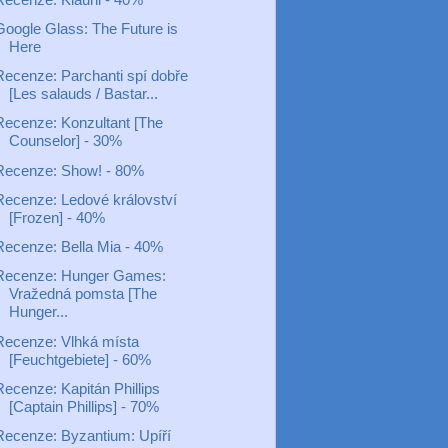
Google Glass: The Future is
Here
Recenze: Parchanti spí dobře
[Les salauds / Bastar...
Recenze: Konzultant [The
Counselor] - 30%
Recenze: Show! - 80%
Recenze: Ledové království
[Frozen] - 40%
Recenze: Bella Mia - 40%
Recenze: Hunger Games:
Vražedná pomsta [The
Hunger...
Recenze: Vlhká místa
[Feuchtgebiete] - 60%
Recenze: Kapitán Phillips
[Captain Phillips] - 70%
Recenze: Byzantium: Upíří