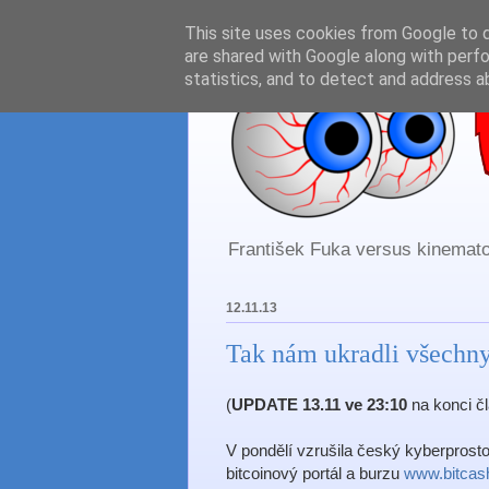
This site uses cookies from Google to de
are shared with Google along with perfo
statistics, and to detect and address a
František Fuka versus kinematog
12.11.13
Tak nám ukradli všechny
(
UPDATE 13.11 ve 23:10
na konci čl
V pondělí vzrušila český kyberprost
bitcoinový portál a burzu
www.bitcas