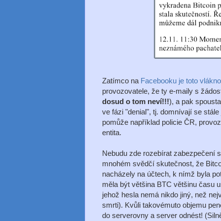
Zatímco na
Facebooku je toto vlákno
provozovatele, že ty e-maily s žádos
dosud o tom neví!!!
), a pak spousta
ve fázi "denial", tj. domnívají se stá
pomůže například policie ČR, provoz
entita.
Nebudu zde rozebírat zabezpečení ser
mnohém svědčí skutečnost, že Bitco
nacházely na účtech, k nímž byla po
měla být většina BTC většinu času u
jehož hesla nemá nikdo jiný, než nej
smrti). Kvůli takovémuto objemu peně
do serverovny a server odnést! (Sil