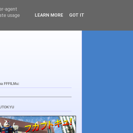
ser-agent
rate usage
LEARN MORE
GOT IT
na FFFILMu:
UTOKYU