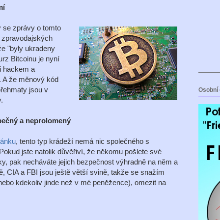
mí
y se zprávy o tomto
m zpravodajských
 že "byly ukradeny
rz Bitcoinu je nyní
zi hackem a
). A že měnový kód
 přehmaty jsou v
Osobní 
.
zpečný a neprolomený
lánku
, tento typ krádeží nemá nic společného s
Pokud jste natolik důvěřiví, že někomu pošlete své
ky, pak necháváte jejich bezpečnost výhradně na něm a
ně, CIA a FBI jsou ještě větší svině, takže se snažím
(nebo kdekoliv jinde než v mé peněžence), omezit na