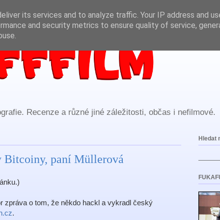
liver its services and to analyze traffic. Your IP address and u
rmance and security metrics to ensure quality of service, gene
buse.
rafie. Recenze a různé jiné záležitosti, občas i nefilmové.
Hledat 
 Bitcoiny, paní Müllerová
FUKAF
ánku.)
or zpráva o tom, že někdo hackl a vykradl český
h.cz
.