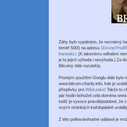
Záhy bylo vypátráno, že neznámý hac
téměř 500!) na adresu
1Dxvnp7HuB
transakcí
. (K takovému odhalení nemu
je to jejich výhoda i nevýhoda.) Za 
Bitcoiny dále rozutekly.
Prostým použitím Googlu dále bylo mo
www.bitcoin-charity.info, kde je uvá
příspěvky pro
WikiLeaks
! Takže to c
pár hodin bohužel celá doména www.bi
tudíž je vysoce pravděpodobné, že 
svých stránkách každopádně uvádějí 
Z této politováníhodné události je m