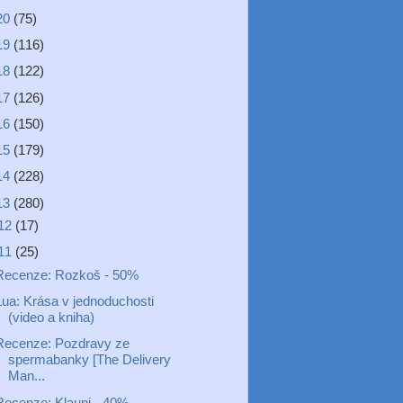
20
(75)
19
(116)
18
(122)
17
(126)
16
(150)
15
(179)
14
(228)
13
(280)
12
(17)
11
(25)
Recenze: Rozkoš - 50%
Lua: Krása v jednoduchosti
(video a kniha)
Recenze: Pozdravy ze
spermabanky [The Delivery
Man...
Recenze: Klauni - 40%