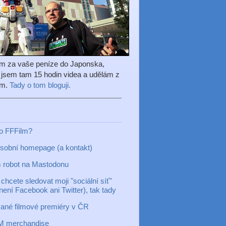
em za vaše peníze do Japonska,
l jsem tam 15 hodin videa a udělám z
ilm.
Tady o tom bloguji.
to FFFilm?
sobní homepage (a kontakt)
 robot na Mastodonu
chcete sledovat moji "sociální síť"
 není Facebook ani Twitter), tak tady
ané filmové premiéry v ČR
M merchandise