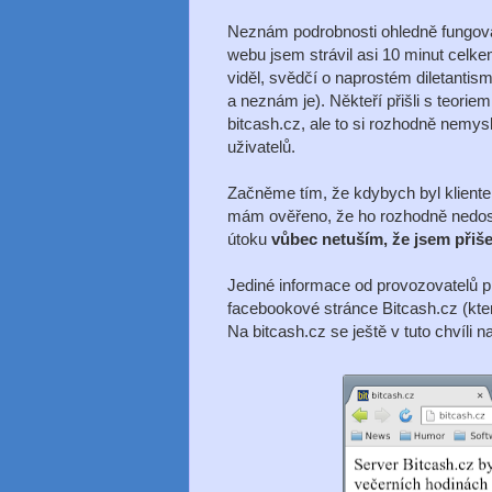
Neznám podrobnosti ohledně fungován
webu jsem strávil asi 10 minut celke
viděl, svědčí o naprostém diletanti
a neznám je). Někteří přišli s teorie
bitcash.cz, ale to si rozhodně nemy
uživatelů.
Začněme tím, že kdybych byl kliente
mám ověřeno, že ho rozhodně nedostali
útoku
vůbec netuším, že jsem přiše
Jediné informace od provozovatelů p
facebookové stránce Bitcash.cz (která
Na bitcash.cz se ještě v tuto chvíli na