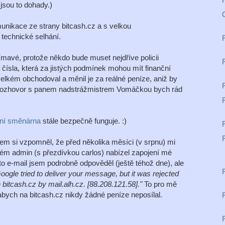
jsou to dohady.)
unikace ze strany bitcash.cz a s velkou
 technické selhání.
mavé, protože někdo bude muset nejdříve policii
á čísla, která za jistých podmínek mohou mít finanční
velkém obchodoval a měnil je za reálné peníze, aniž by
rozhovor s panem nadstrážmistrem Vomáčkou bych rád
ní směnárna
stále bezpečně funguje. :)
m si vzpomněl, že před několika měsíci (v srpnu) mi
erém admin (s přezdívkou carlos) nabízel zapojení mé
o e-mail jsem podrobně odpověděl (ještě téhož dne), ale
oogle tried to deliver your message, but it was rejected
 bitcash.cz by mail.alh.cz. [88.208.121.58]."
To pro mě
bych na bitcash.cz nikdy žádné peníze neposílal.