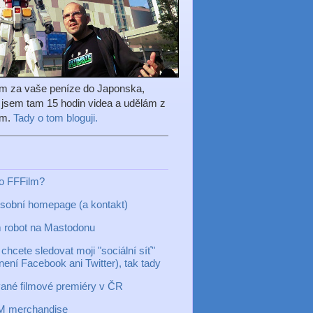
em za vaše peníze do Japonska,
l jsem tam 15 hodin videa a udělám z
ilm.
Tady o tom bloguji.
to FFFilm?
sobní homepage (a kontakt)
 robot na Mastodonu
chcete sledovat moji "sociální síť"
 není Facebook ani Twitter), tak tady
ané filmové premiéry v ČR
M merchandise