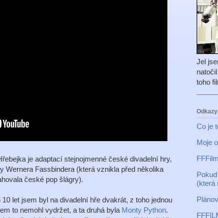
Jel js
natoči
toho f
Odkazy
Co je 
Moje o
FFFilm
řebejka je adaptací stejnojmenné české divadelní hry,
y Wernera Fassbindera (která vznikla před několika
Pokud 
ahovala české pop šlágry).
(která
Plánov
10 let jsem byl na divadelní hře dvakrát, z toho jednou
sem to nemohl vydržet, a ta druhá byla
Monty Python
.
FFFIL