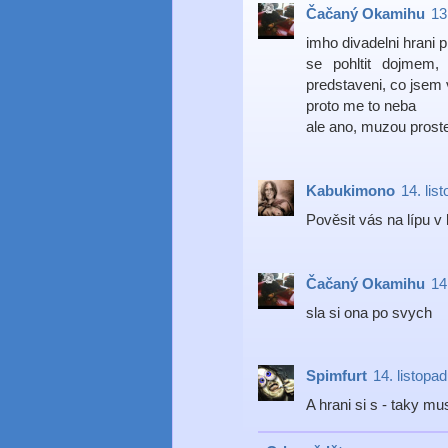
Čačaný Okamihu
13
imho divadelni hrani 
se pohltit dojmem,
predstaveni, co jsem v
proto me to neba
ale ano, muzou proste
Kabukimono
14. lis
Pověsit vás na lípu v 
Čačaný Okamihu
14
sla si ona po svych
Spimfurt
14. listopa
A hrani si s - taky mus