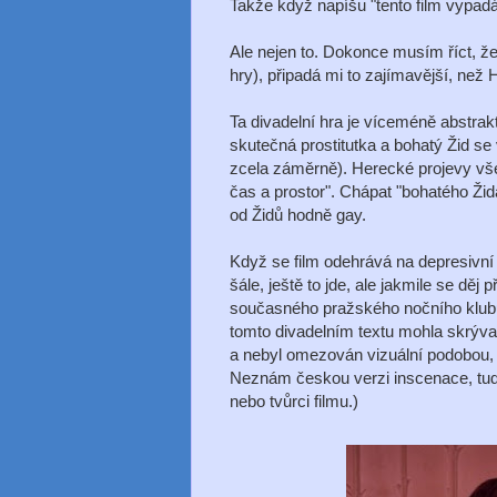
Takže když napíšu "tento film vypadá 
Ale nejen to. Dokonce musím říct, 
hry), připadá mi to zajímavější, než 
Ta divadelní hra je víceméně abstrakt
skutečná prostitutka a bohatý Žid se
zcela záměrně). Herecké projevy vše
čas a prostor". Chápat "bohatého Ži
od Židů hodně gay.
Když se film odehrává na depresivní
šále, ještě to jde, ale jakmile se děj
současného pražského nočního klubu,
tomto divadelním textu mohla skrýva
a nebyl omezován vizuální podobou, kt
Neznám českou verzi inscenace, tudíž 
nebo tvůrci filmu.)