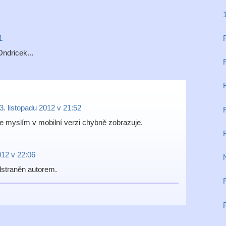
1
1
Ondricek...
3. listopadu 2012 v 21:52
e myslím v mobilní verzi chybně zobrazuje.
012 v 22:06
dstraněn autorem.
R