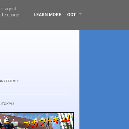
ser-agent
rate usage
LEARN MORE
GOT IT
na FFFILMu:
UTOKYU