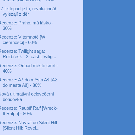
7. listopad je tu, revolucionáři
vylézají z děr
Recenze: Praho, má lásko -
30%
Recenze: V temnotě [W
ciemności] - 60%
Recenze: Twilight sága:
Rozbřesk - 2. část [Twilig...
Recenze: Odpad město smrt -
40%
Recenze: Až do města Aš [Až
do mesta Aš] - 80%
Nová ultimativní celovečerní
bondovka
Recenze: Raubíř Ralf [Wreck-
It Ralph] - 80%
ecenze: Návrat do Silent Hill
[Silent Hill: Revel...