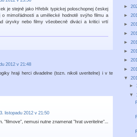
►
20
ček je stejně jako Hřebík typickej poloschopnej českej
ej o mimořádnosti a umělecké hodnotě svýho filmu a
►
20
d úryvky nebo filmy všeobecně diváci a kritici vrtí
►
20
►
20
►
20
►
20
►
20
adu 2012 v 21:48
►
20
iky hraji herci divadelne (tozn. nikoli uveritelne) i v te
▼
20
►
▼
3. listopadu 2012 v 21:50
n. "filmove", nemusi nutne znamenat "hrat uveritelne"...