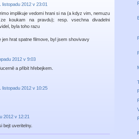
. listopadu 2012 v 23:01
primo implikuje vedomi hrani si na (a kdyz vim, nemuzu
 ze koukam na pravdu); resp. vsechna divadelni
idel, byla toho razu
 jen hrat spatne filmove, byl jsem shovivavy
topadu 2012 v 9:03
lucerně a přibít hřebejkem.
. listopadu 2012 v 10:25
du 2012 v 12:21
i bejt uveritelny.