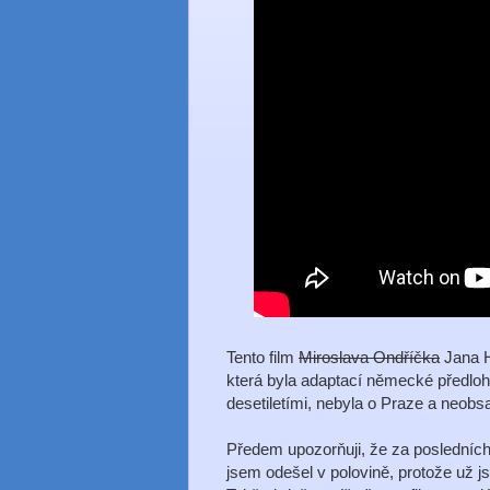
Tento film
Miroslava Ondříčka
Jana H
která byla adaptací německé předloh
desetiletími, nebyla o Praze a neobs
Předem upozorňuji, že za posledních 
jsem odešel v polovině, protože už j