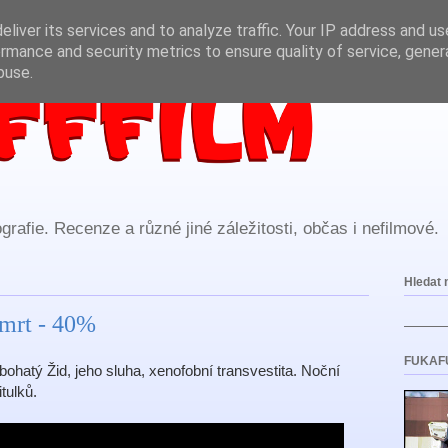
liver its services and to analyze traffic. Your IP address and u
rmance and security metrics to ensure quality of service, gene
buse.
rafie. Recenze a různé jiné záležitosti, občas i nefilmové.
Hledat 
mrt - 40%
FUKAF
 bohatý Žid, jeho sluha, xenofobní transvestita. Noční
tulků.