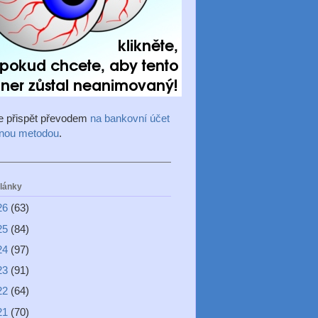
e přispět převodem
na bankovní účet
inou metodou
.
články
26
(63)
25
(84)
24
(97)
23
(91)
22
(64)
21
(70)