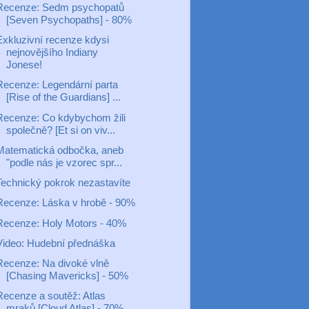
Recenze: Sedm psychopatů
[Seven Psychopaths] - 80%
Exkluzivní recenze kdysi
nejnovějšího Indiany
Jonese!
Recenze: Legendární parta
[Rise of the Guardians] ...
Recenze: Co kdybychom žili
společně? [Et si on viv...
Matematická odbočka, aneb
"podle nás je vzorec spr...
Technický pokrok nezastavíte
Recenze: Láska v hrobě - 90%
Recenze: Holy Motors - 40%
Video: Hudební přednáška
Recenze: Na divoké vlně
[Chasing Mavericks] - 50%
Recenze a soutěž: Atlas
mraků [Cloud Atlas] - 70%