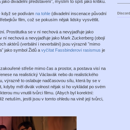
jako divadelní představení", myslím to spíš jako kritiku.
že když se podívám
na tohle
(divadelní inscenace původní
Discord
Hřebejkův film, což se pokusím nějak lidsky vysvětlit.
ní. Prostitutka se v ní nechová a nevyjadřuje jako
 v ní nechová a nevyjadřuje jako Mark Zuckerberg (obojí
ch aktérů (verbální i neverbální) jsou výrazně "mimo
da" jako symbol Židů a
vyčítat Fassbinderovi rasismus
je
 zakouřené střeše mimo čas a prostor, a postava visí na
 přenese na realistický Václavák nebo do realistického
 výrazně to oslabuje nadčasovou sílu, která by se v
t, kdyby měl divák volnost nějak si ho vykládat po svém
erou mu vnutili tvůrci filmu. (Abych byl korektní:
netuším, jestli jsou v tomto ohledu na vině její tvůrci,