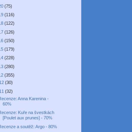
20
(75)
19
(116)
18
(122)
17
(126)
16
(150)
15
(179)
14
(228)
13
(280)
12
(355)
12
(30)
11
(32)
Recenze: Anna Karenina -
60%
Recenze: Kuře na švestkách
[Poulet aux prunes] - 70%
Recenze a soutěž: Argo - 80%