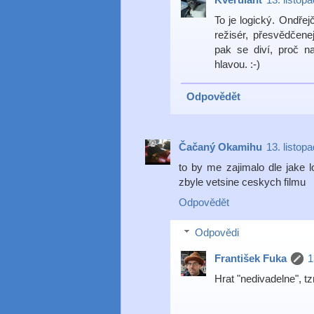
To je logický. Ondřej
režisér, přesvědčen
pak se diví, proč na
hlavou. :-)
Odpovědět
Čačaný Okamihu
13. listop
to by me zajimalo dle jake log
zbyle vetsine ceskych filmu
Odpovědět
Odpovědi
František Fuka
1
Hrat "nedivadelne", tz