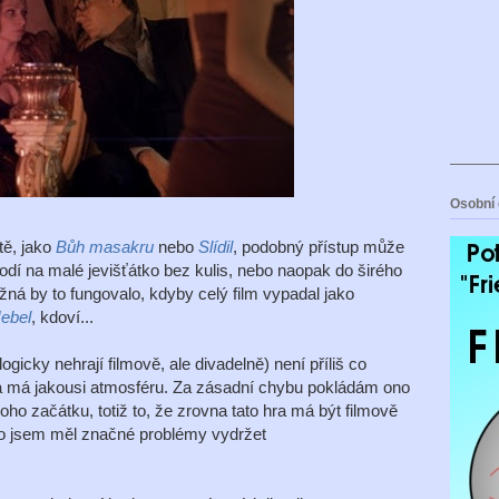
Osobní 
tě, jako
Bůh masakru
nebo
Slídil
, podobný přístup může
hodí na malé jevišťátko bez kulis, nebo naopak do širého
žná by to fungovalo, kdyby celý film vypadal jako
Nebel
, kdoví...
gicky nehrají filmově, ale divadelně) není příliš co
 a má jakousi atmosféru. Za zásadní chybu pokládám ono
oho začátku, totiž to, že zrovna tato hra má být filmově
ho jsem měl značné problémy vydržet