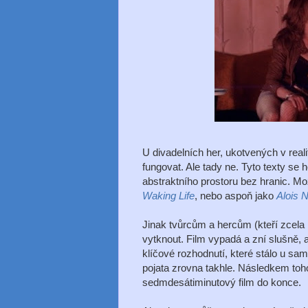
U divadelních her, ukotvených v reali
fungovat. Ale tady ne. Tyto texty se 
abstraktního prostoru bez hranic. Mo
Waking Life
, nebo aspoň jako
Alois 
Jinak tvůrcům a hercům (kteří zcela lo
vytknout. Film vypadá a zní slušně,
klíčové rozhodnutí, které stálo u sam
pojata zrovna takhle. Následkem to
sedmdesátiminutový film do konce.