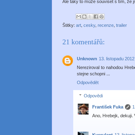
Ale taky to může souviset s tím, že 
Štitky:
art
,
cesky
,
recenze
,
trailer
21 komentářů:
Unknown
13. listopadu 2012
Nereziroval to nahodou Hrebe
stejne schopni ...
Odpovědět
Odpovědi
František Fuka
1
Ano, Hrebejk, dekuji. 
Kverulant
13. listop