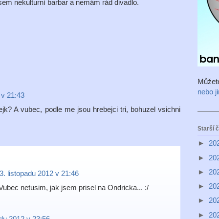
jsem nekulturní barbar a nemám rád divadlo.
Můžet
nebo j
 v 21:43
jk? A vubec, podle me jsou hrebejci tri, bohuzel vsichni
Starší 
►
20
►
20
►
20
3. listopadu 2012 v 21:46
►
20
Vubec netusim, jak jsem prisel na Ondricka... :/
►
20
►
20
adu 2012 v 23:56