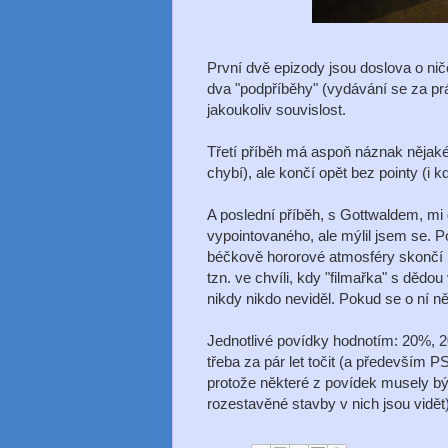
První dvě epizody jsou doslova o ni
dva "podpříběhy" (vydávání se za pr
jakoukoliv souvislost.
Třetí příběh má aspoň náznak nějaké
chybí), ale končí opět bez pointy (i k
A poslední příběh, s Gottwaldem, mi
vypointovaného, ale mýlil jsem se. 
béčkově hororové atmosféry skončí po
tzn. ve chvíli, kdy "filmařka" s dědo
nikdy nikdo neviděl. Pokud se o ní n
Jednotlivé povídky hodnotím: 20%, 2
třeba za pár let točit (a především P
protože některé z povídek musely bý
rozestavěné stavby v nich jsou vidět)