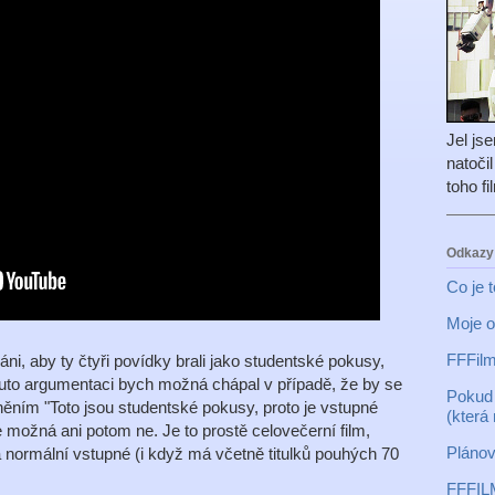
Jel js
natoči
toho f
Odkazy
Co je 
Moje o
FFFilm
áni, aby ty čtyři povídky brali jako studentské pokusy,
Tuto argumentaci bych možná chápal v případě, že by se
Pokud 
rněním "Toto jsou studentské pokusy, proto je vstupné
(která
e možná ani potom ne. Je to prostě celovečerní film,
Plánov
a normální vstupné (i když má včetně titulků pouhých 70
FFFIL