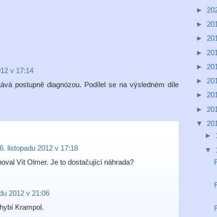
►
20
►
20
►
20
►
20
►
20
012 v 17:14
►
20
ává postupně diagnózou. Podílel se na výsledném díle
►
20
►
20
▼
20
►
6. listopadu 2012 v 17:18
▼
noval Vít Olmer. Je to dostačující náhrada?
adu 2012 v 21:06
chybí Krampol.