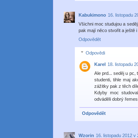
Kabukimono
16. listopadu 
Všichni moc studujou a seděj
pak mají něco stvořit a ještě i
Odpovědět
Odpovědi
Karel
18. listopadu 2
Ale prd... seděj u pc, 
studenti, tihle maj a
zážitky pak z těch dí
Kdyby moc studovali
odváděli dobrý řemes
Odpovědět
Wzorin
16. listopadu 2012 v