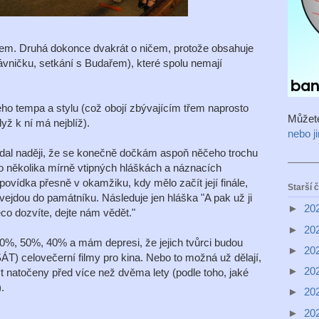
čem. Druhá dokonce dvakrát o ničem, protože obsahuje
ávničku, setkání s Budařem), které spolu nemají
ho tempa a stylu (což obojí zbývajícím třem naprosto
Můžet
dyž k ní má nejblíž).
nebo j
 dal naději, že se konečně dočkám aspoň něčeho trochu
Po několika mírně vtipných hláškách a náznacích
vídka přesně v okamžiku, kdy mělo začít její finále,
Starší 
u vejdou do památníku. Následuje jen hláška "A pak už ji
►
20
ěco dozvíte, dejte nám vědět."
►
20
0%, 50%, 40% a mám depresi, že jejich tvůrci budou
►
20
SÁT) celovečerní filmy pro kina. Nebo to možná už dělají,
►
20
t natočeny před více než dvěma lety (podle toho, jaké
.
►
20
►
20