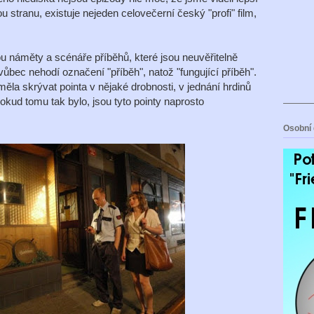
u stranu, existuje nejeden celovečerní český "profi" film,
u náměty a scénáře příběhů, které jsou neuvěřitelně
vůbec nehodí označení "příběh", natož "fungující příběh".
ěla skrývat pointa v nějaké drobnosti, v jednání hrdinů
okud tomu tak bylo, jsou tyto pointy naprosto
Osobní 