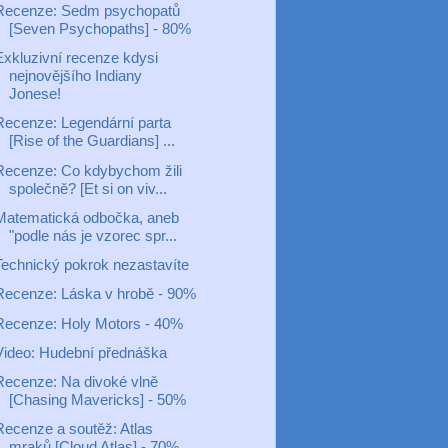
Recenze: Sedm psychopatů
[Seven Psychopaths] - 80%
Exkluzivní recenze kdysi
nejnovějšího Indiany
Jonese!
Recenze: Legendární parta
[Rise of the Guardians] ...
Recenze: Co kdybychom žili
společně? [Et si on viv...
Matematická odbočka, aneb
"podle nás je vzorec spr...
Technický pokrok nezastavíte
Recenze: Láska v hrobě - 90%
Recenze: Holy Motors - 40%
Video: Hudební přednáška
Recenze: Na divoké vlně
[Chasing Mavericks] - 50%
Recenze a soutěž: Atlas
mraků [Cloud Atlas] - 70%