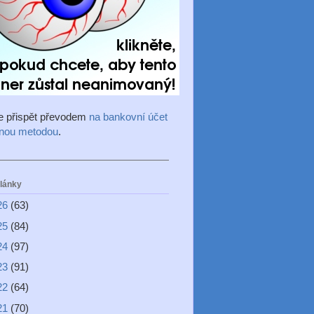
e přispět převodem
na bankovní účet
inou metodou
.
články
26
(63)
25
(84)
24
(97)
23
(91)
22
(64)
21
(70)