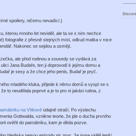
Discord
írné spoilery, ničemu nevadící.)
, kterou mnoho let neviděl, ale ta se s ním nechce
né) fotografie z přesně stejných míst, odkud matka v roce
kalendář. Nakonec se sejdou a usmějí.
lízečka, ale před rodinou a sousedy se vydává za
lici Jana Budaře, ten ji doprovodí k jejímu domu a
udař je sexy a že chce jeho penis, Budař je pryč.
mého mladého kluka, přijede k němu domů a vyspí se s
e to neudělala poprvé a je to pro ni jakási rutina, z
památníku na Vítkově
údajně straší. Po výslechu
menta Gottwalda, vznikne teorie, že jde o ducha prvního
eorii ověřit do památníku, kam je děda pozve.
o hlediska nejsou epizody nic moc, že jsme viděli lepší