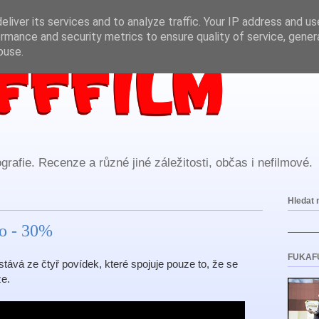
liver its services and to analyze traffic. Your IP address and u
rmance and security metrics to ensure quality of service, gene
buse.
rafie. Recenze a různé jiné záležitosti, občas i nefilmové.
Hledat 
ko - 30%
FUKAF
ává ze čtyř povídek, které spojuje pouze to, že se
e.