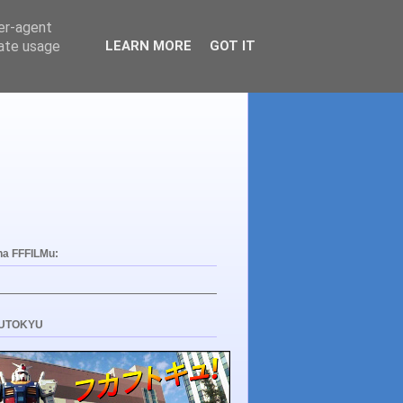
ser-agent
rate usage
LEARN MORE
GOT IT
na FFFILMu:
UTOKYU