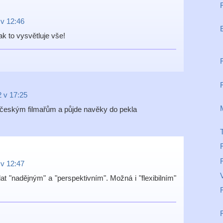
 v 12:46
ak to vysvětluje vše!
2 v 17:25
 českým filmařům a půjde navěky do pekla
 v 12:47
t "nadějným" a "perspektivním". Možná i "flexibilním"