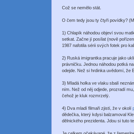
Což se nemělo stát.
O čem tedy jsou ty čtyři povídky? (M
1) Chlapík náhodou objeví svou matku
setkat. Začne jí posílat (nově poříze
1987 nafotila sérii svých fotek pro 
2) Ruská imigrantka pracuje jako uk
právničku. Jednou náhodou potká na u
odejde. Než si hrdinka uvědomí, že B
3) Mladá holka ve vlaku sbalí nezná
ním. Než od něj odjede, prozradí mu, ž
čehož je kluk rozmrzelý.
4) Dva mladí filmaři zjistí, že v okolí
dědečka, který kdysi balzamoval Kle
dělnického prezidenta. Jdou si tuto t
Je celkem očekávané, že z řemeslnéh