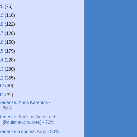
20
(75)
19
(116)
18
(122)
17
(126)
16
(150)
15
(179)
14
(228)
13
(280)
12
(355)
12
(30)
11
(32)
Recenze: Anna Karenina -
60%
Recenze: Kuře na švestkách
[Poulet aux prunes] - 70%
Recenze a soutěž: Argo - 80%