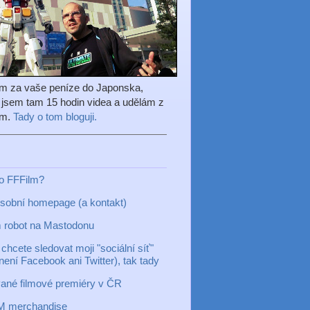
em za vaše peníze do Japonska,
l jsem tam 15 hodin videa a udělám z
ilm.
Tady o tom bloguji.
to FFFilm?
sobní homepage (a kontakt)
 robot na Mastodonu
chcete sledovat moji "sociální síť"
 není Facebook ani Twitter), tak tady
ané filmové premiéry v ČR
M merchandise