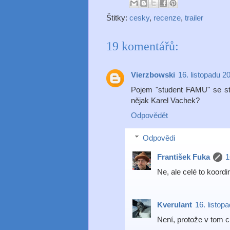
Štitky:
cesky
,
recenze
,
trailer
19 komentářů:
Vierzbowski
16. listopadu 2
Pojem "student FAMU" se st
nějak Karel Vachek?
Odpovědět
Odpovědi
František Fuka
1
Ne, ale celé to koordi
Kverulant
16. listop
Není, protože v tom 