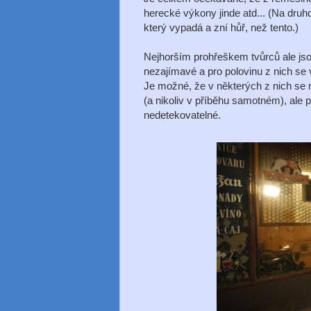
herecké výkony jinde atd... (Na druho
který vypadá a zní hůř, než tento.)
Nejhorším prohřeškem tvůrců ale jso
nezajímavé a pro polovinu z nich se 
Je možné, že v některých z nich se m
(a nikoliv v příběhu samotném), ale p
nedetekovatelné.