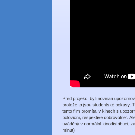
Před projekcí byli novináři upozorňov
protože to jsou studentské pokusy. 
tento film promítal v kinech s upozo
poloviční, respektive dobrovolné". Al
uváděný v normální kinodistribuci, z
minut)