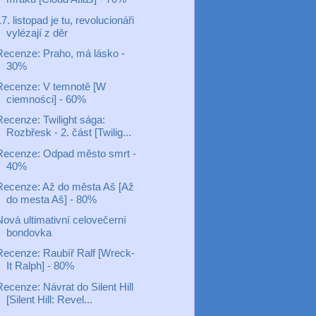
7. listopad je tu, revolucionáři
vylézají z děr
Recenze: Praho, má lásko -
30%
Recenze: V temnotě [W
ciemności] - 60%
Recenze: Twilight sága:
Rozbřesk - 2. část [Twilig...
Recenze: Odpad město smrt -
40%
Recenze: Až do města Aš [Až
do mesta Aš] - 80%
Nová ultimativní celovečerní
bondovka
Recenze: Raubíř Ralf [Wreck-
It Ralph] - 80%
ecenze: Návrat do Silent Hill
[Silent Hill: Revel...