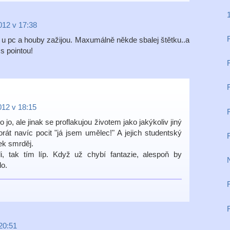
1
2012 v 17:38
 u pc a houby zažijou. Maxumálně někde sbalej štětku..a
 s pointou!
012 v 18:15
to jo, ale jinak se proflakujou životem jako jakýkoliv jiný
korát navíc pocit "já jsem umělec!" A jejich studentský
lek smrděj.
, tak tím líp. Když už chybí fantazie, alespoň by
lo.
R
 20:51