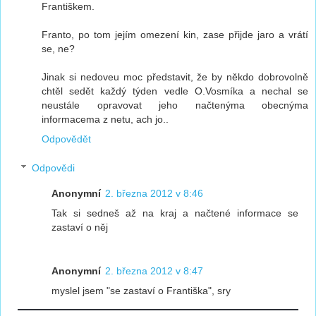
Františkem.
Franto, po tom jejím omezení kin, zase přijde jaro a vrátí
se, ne?
Jinak si nedoveu moc představit, že by někdo dobrovolně
chtěl sedět každý týden vedle O.Vosmíka a nechal se
neustále opravovat jeho načtenýma obecnýma
informacema z netu, ach jo..
Odpovědět
Odpovědi
Anonymní
2. března 2012 v 8:46
Tak si sedneš až na kraj a načtené informace se
zastaví o něj
Anonymní
2. března 2012 v 8:47
myslel jsem "se zastaví o Františka", sry