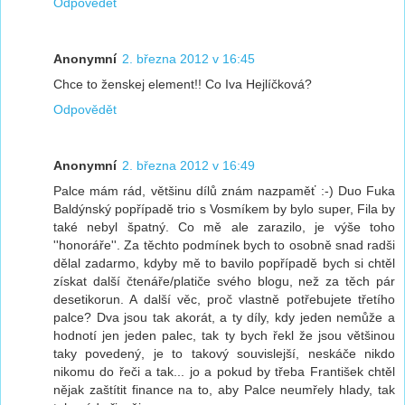
Odpovědět
Anonymní
2. března 2012 v 16:45
Chce to ženskej element!! Co Iva Hejlíčková?
Odpovědět
Anonymní
2. března 2012 v 16:49
Palce mám rád, většinu dílů znám nazpaměť :-) Duo Fuka
Baldýnský popřípadě trio s Vosmíkem by bylo super, Fila by
také nebyl špatný. Co mě ale zarazilo, je výše toho
''honoráře''. Za těchto podmínek bych to osobně snad radši
dělal zadarmo, kdyby mě to bavilo popřípadě bych si chtěl
získat další čtenáře/platiče svého blogu, než za těch pár
desetikorun. A další věc, proč vlastně potřebujete třetího
palce? Dva jsou tak akorát, a ty díly, kdy jeden nemůže a
hodnotí jen jeden palec, tak ty bych řekl že jsou většinou
taky povedený, je to takový souvislejší, neskáče nikdo
nikomu do řeči a tak... jo a pokud by třeba František chtěl
nějak zaštítit finance na to, aby Palce neumřely hlady, tak