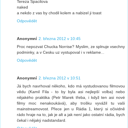
Tereza Spacilova
naked
a nekdo z vas by chodil kolem a nabizel ji toast
Odpovědět
Anonymní
2. března 2012 v 10:45
Proc nepozvat Chucka Norrise? Myslim, ze splnuje vsechny
podminky, a v Cesku uz vystupoval i v reklame...
Odpovědět
Anonymní
2. března 2012 v 10:51
Já bych navrhoval někoho, kdo má vystudovanou filmovou
vědu (Kamil Fila - to by byla asi nejlepší volba) nebo
nějakého praktika (Petr Marek třeba, i když ten asi nové
filmy moc nenakoukává), aby trošku vyvážil tu vaši
mainstreamovost. Přece jen u Rádia 1, který si očividně
rádo hraje na to, jak je alt a jak není jako ostatní rádia, bych
čekal i nějaký nadstandard.