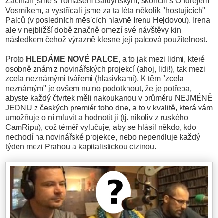
Začínali jsme s Tomášem Baldýnským, skončili s Ondřejem
Vosmíkem, a vystřídali jsme za ta léta několik "hostujících"
Palců (v posledních měsících hlavně Irenu Hejdovou). Irena
ale v nejbližší době značně omezí své návštěvy kin,
následkem čehož výrazně klesne její palcová použitelnost.
Proto
HLEDÁME NOVÉ PALCE
, a to jak mezi lidmi, které
osobně znám z novinářských projekcí (ahoj, lidi!), tak mezi
zcela neznámými tvářemi (hlasivkami). K těm "zcela
neznámým" je ovšem nutno podotknout, že je potřeba,
abyste každý čtvrtek měli nakoukanou v průměru NEJMÉNĚ
JEDNU z českých premiér toho dne, a to v kvalitě, která vám
umožňuje o ní mluvit a hodnotit ji (tj. nikoliv z ruského
CamRipu), což téměř vylučuje, aby se hlásil někdo, kdo
nechodí na novinářské projekce, nebo nependluje každý
týden mezi Prahou a kapitalistickou cizinou.