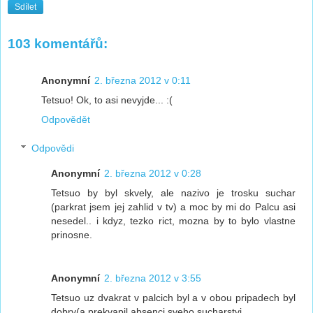
Sdílet
103 komentářů:
Anonymní
2. března 2012 v 0:11
Tetsuo! Ok, to asi nevyjde... :(
Odpovědět
Odpovědi
Anonymní
2. března 2012 v 0:28
Tetsuo by byl skvely, ale nazivo je trosku suchar
(parkrat jsem jej zahlid v tv) a moc by mi do Palcu asi
nesedel.. i kdyz, tezko rict, mozna by to bylo vlastne
prinosne.
Anonymní
2. března 2012 v 3:55
Tetsuo uz dvakrat v palcich byl a v obou pripadech byl
dobry(a prekvapil absenci sveho sucharstvi