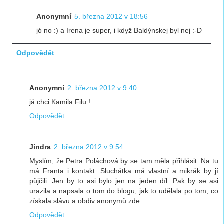
Anonymní
5. března 2012 v 18:56
jó no :) a Irena je super, i když Baldýnskej byl nej :-D
Odpovědět
Anonymní
2. března 2012 v 9:40
já chci Kamila Filu !
Odpovědět
Jindra
2. března 2012 v 9:54
Myslím, že Petra Poláchová by se tam měla přihlásit. Na tu
má Franta i kontakt. Sluchátka má vlastní a mikrák by jí
půjčili. Jen by to asi bylo jen na jeden díl. Pak by se asi
urazila a napsala o tom do blogu, jak to udělala po tom, co
získala slávu a obdiv anonymů zde.
Odpovědět