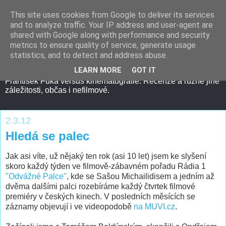
This site uses cookies from Google to deliver its services
and to analyze traffic. Your IP address and user-agent are
shared with Google along with performance and security
metrics to ensure quality of service, generate usage
statistics, and to detect and address abuse.
LEARN MORE
GOT IT
František Fuka versus kinematografie. Recenze a různé jiné
záležitosti, občas i nefilmové.
2.3.12
Hledá se palec
Jak asi víte, už nějaký ten rok (asi 10 let) jsem ke slyšení
skoro každý týden ve filmově-zábavném pořadu Rádia 1
"Odvážné Palce"
, kde se Sašou Michailidisem a jedním až
dvěma dalšími palci rozebíráme každý čtvrtek filmové
premiéry v českých kinech. V posledních měsících se
záznamy objevují i ve videopodobě
na MUVI.cz
.