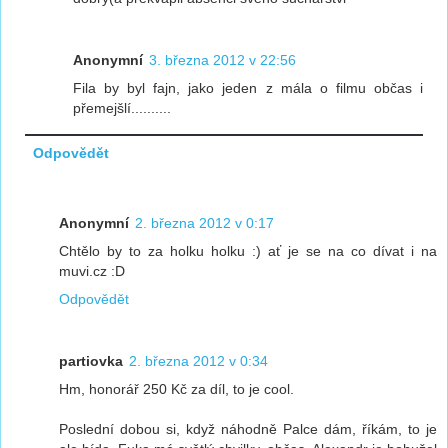
Anonymní
3. března 2012 v 22:56
Fila by byl fajn, jako jeden z mála o filmu občas i
přemejšlí..........
Odpovědět
Anonymní
2. března 2012 v 0:17
Chtělo by to za holku holku :) ať je se na co dívat i na
muvi.cz :D
Odpovědět
partiovka
2. března 2012 v 0:34
Hm, honorář 250 Kč za díl, to je cool.
Poslední dobou si, když náhodně Palce dám, říkám, to je