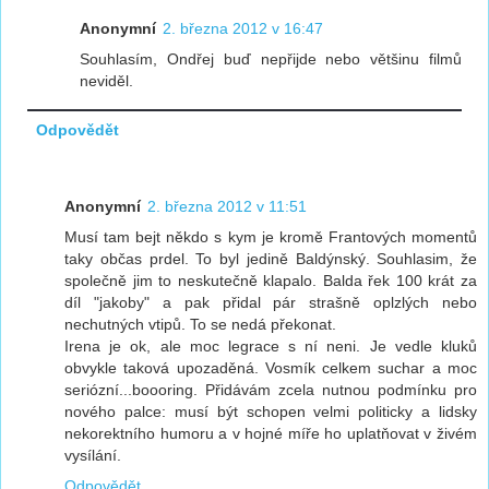
Anonymní
2. března 2012 v 16:47
Souhlasím, Ondřej buď nepřijde nebo většinu filmů
neviděl.
Odpovědět
Anonymní
2. března 2012 v 11:51
Musí tam bejt někdo s kym je kromě Frantových momentů
taky občas prdel. To byl jedině Baldýnský. Souhlasim, že
společně jim to neskutečně klapalo. Balda řek 100 krát za
díl "jakoby" a pak přidal pár strašně oplzlých nebo
nechutných vtipů. To se nedá překonat.
Irena je ok, ale moc legrace s ní neni. Je vedle kluků
obvykle taková upozaděná. Vosmík celkem suchar a moc
seriózní...boooring. Přidávám zcela nutnou podmínku pro
nového palce: musí být schopen velmi politicky a lidsky
nekorektního humoru a v hojné míře ho uplatňovat v živém
vysílání.
Odpovědět