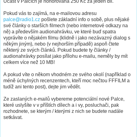
Účast v Palcích je honorována 250 Kč za jeden díl.
Pokud vás to zajímá, na e-mailovou adresu
palce@radio1.cz
pošlete základní info o sobě, plus nějaké
své články o starších filmech (nebo internetové odkazy na
ně) a především audionahrávku, ve které buď spatra
vyprávíte o nějakém filmu (klidně i jako nezávazný dialog s
někým jiným), nebo (v nejhorším případě) aspoň čtete
některý ze svých článků. Pokud budete ty články /
audionahrávky posílat jako přílohu e-mailu, neměly by mít
celkem více než 10 MB!
A pokud víte o někom vhodném ze svého okolí (například o
méně úchylných recenzentech, kteří moc nečtou FFFILM a
tudíž ani tento post), dejte jim vědět.
Ze zaslaných e-mailů vybereme potenciální nové Palce,
které uslyšíte v v příštích dílech a i vy, posluchači, pak
rozhodnete, se kterým / kterými z nich se budete nadále
setkávat.