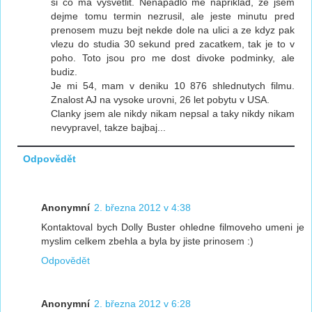
si co ma vysvetlit. Nenapadlo me napriklad, ze jsem
dejme tomu termin nezrusil, ale jeste minutu pred
prenosem muzu bejt nekde dole na ulici a ze kdyz pak
vlezu do studia 30 sekund pred zacatkem, tak je to v
poho. Toto jsou pro me dost divoke podminky, ale
budiz.
Je mi 54, mam v deniku 10 876 shlednutych filmu.
Znalost AJ na vysoke urovni, 26 let pobytu v USA.
Clanky jsem ale nikdy nikam nepsal a taky nikdy nikam
nevypravel, takze bajbaj...
Odpovědět
Anonymní
2. března 2012 v 4:38
Kontaktoval bych Dolly Buster ohledne filmoveho umeni je
myslim celkem zbehla a byla by jiste prinosem :)
Odpovědět
Anonymní
2. března 2012 v 6:28