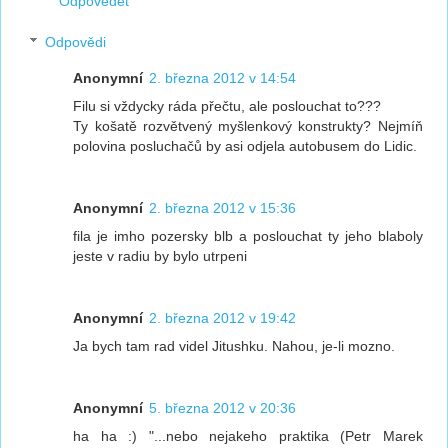
Odpovědět
Odpovědi
Anonymní
2. března 2012 v 14:54
Filu si vždycky ráda přečtu, ale poslouchat to???
Ty košatě rozvětvený myšlenkový konstrukty? Nejmíň
polovina posluchačů by asi odjela autobusem do Lidic.
Anonymní
2. března 2012 v 15:36
fila je imho pozersky blb a poslouchat ty jeho blaboly
jeste v radiu by bylo utrpeni
Anonymní
2. března 2012 v 19:42
Ja bych tam rad videl Jitushku. Nahou, je-li mozno.
Anonymní
5. března 2012 v 20:36
ha ha :) "...nebo nejakeho praktika (Petr Marek