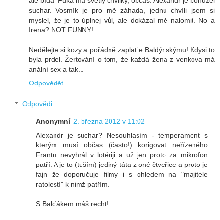
ale bída. Fuka má světlý chvilky, občas. Alexandr je bohužel
suchar. Vosmík je pro mě záhada, jednu chvíli jsem si
myslel, že je to úplnej vůl, ale dokázal mě nalomit. No a
Irena? NOT FUNNY!
Nedělejte si kozy a pořádně zaplaťte Baldýnskýmu! Kdysi to
byla prdel. Žertování o tom, že každá žena z venkova má
anální sex a tak...
Odpovědět
Odpovědi
Anonymní
2. března 2012 v 11:02
Alexandr je suchar? Nesouhlasím - temperament s
kterým musí občas (často!) korigovat neřízeného
Frantu nevyhrál v lotériji a už jen proto za mikrofon
patří. A je to (tuším) jediný táta z oné čtveřice a proto je
fajn že doporučuje filmy i s ohledem na "majitele
ratolestí" k nimž patřím.
S Balďákem máš recht!