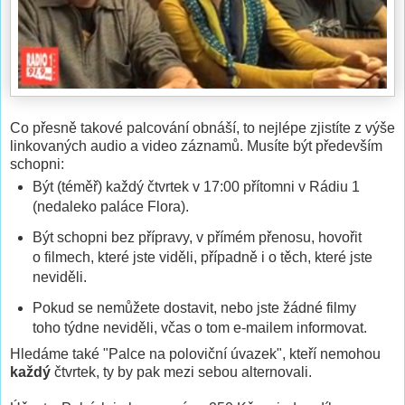
Co přesně takové palcování obnáší, to nejlépe zjistíte z výše
linkovaných audio a video záznamů. Musíte být především
schopni:
Být (téměř) každý čtvrtek v 17:00 přítomni v Rádiu 1
(nedaleko paláce Flora).
Být schopni bez přípravy, v přímém přenosu, hovořit
o filmech, které jste viděli, případně i o těch, které jste
neviděli.
Pokud se nemůžete dostavit, nebo jste žádné filmy
toho týdne neviděli, včas o tom e-mailem informovat.
Hledáme také "Palce na poloviční úvazek", kteří nemohou
každý
čtvrtek, ty by pak mezi sebou alternovali.