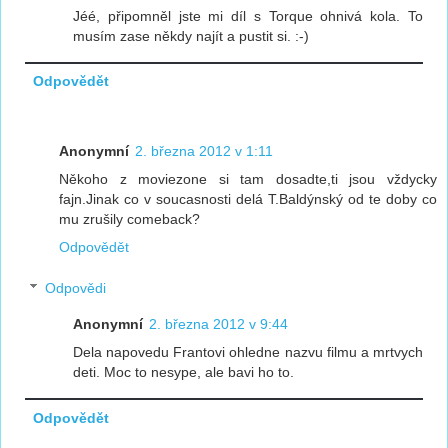
Jéé, připomněl jste mi díl s Torque ohnivá kola. To
musím zase někdy najít a pustit si. :-)
Odpovědět
Anonymní
2. března 2012 v 1:11
Někoho z moviezone si tam dosadte,ti jsou vždycky
fajn.Jinak co v soucasnosti delá T.Baldýnský od te doby co
mu zrušily comeback?
Odpovědět
Odpovědi
Anonymní
2. března 2012 v 9:44
Dela napovedu Frantovi ohledne nazvu filmu a mrtvych
deti. Moc to nesype, ale bavi ho to.
Odpovědět