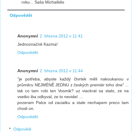
roku... Saša Michailidis
Odpovědět
Anonymní
2. března 2012 v 11:41
Jednoznačně Kazma!
Odpovědět
Anonymní
2. března 2012 v 11:44
"je potřeba, abyste každý čtvrtek měli nakoukanou v
průměru NEJMÉNĚ JEDNU z českých premiér toho dne" ...
tak co tam robi ten Vosmik? uz viackrat sa stalo, ze na
vsetko iba odkyval, ze to nevidel ....
pozeram Palce od zaciatku a stale nechapem preco tam
chodi on.
Odpovědět
Odpovědi