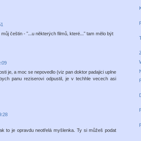
51
můj češtin - "...u některých filmů, které..." tam mělo být
Z
9:09
N
ti je, a moc se nepovedlo (viz pan doktor padajici uplne
bych panu reziserovi odpustil, je v techhle vecech asi
9:28
ak to je opravdu neotřelá myšlenka. Ty si můžeš podat