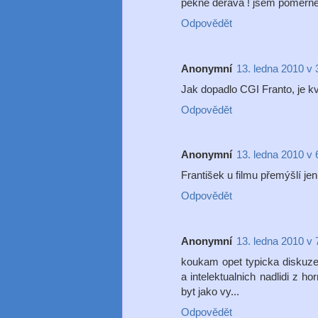
pekne derava ! jsem pomern
Odpovědět
Anonymní
13. ledna 2010 v 
Jak dopadlo CGI Franto, je kv
Odpovědět
Anonymní
13. ledna 2010 v 
František u filmu přemýšlí j
Odpovědět
Anonymní
13. ledna 2010 v 
koukam opet typicka diskuze 
a intelektualnich nadlidi z ho
byt jako vy...
Odpovědět