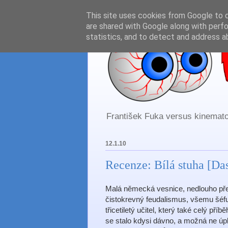
This site uses cookies from Google to de
are shared with Google along with perfo
statistics, and to detect and address a
František Fuka versus kinematog
12.1.10
Recenze: Bílá stuha [Da
Malá německá vesnice, nedlouho pře
čistokrevný feudalismus, všemu šéfuj
třicetiletý učitel, který také celý př
se stalo kdysi dávno, a možná ne úpln