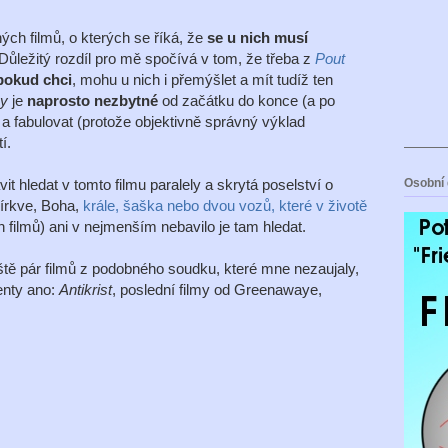
ných filmů, o kterých se říká, že
se u nich musí
 Důležitý rozdíl pro mě spočívá v tom, že třeba z
Pout
pokud chci
, mohu u nich i přemýšlet a mít tudíž ten
hy
je
naprosto nezbytné
od začátku do konce (a po
 a fabulovat (protože objektivně správný výklad
í.
Osobní 
t hledat v tomto filmu paralely a skrytá poselství o
církve, Boha,
krále, šaška nebo dvou vozů, které v životě
h filmů) ani v nejmenším nebavilo je tam hledat.
ště pár filmů z podobného soudku, které mne nezaujaly,
enty ano:
Antikrist
, poslední filmy od Greenawaye,