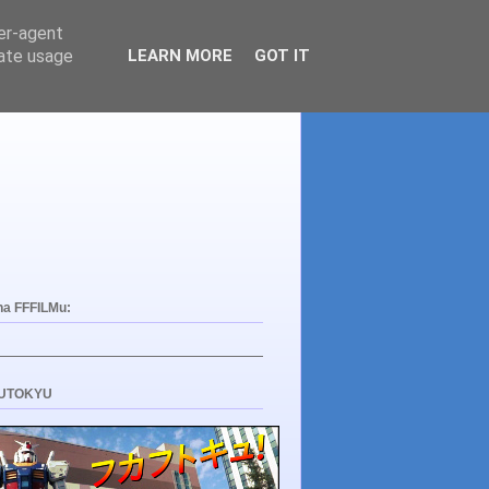
ser-agent
rate usage
LEARN MORE
GOT IT
na FFFILMu:
UTOKYU