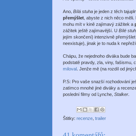
Ano,
Bílá stuha
je jeden z těch tajupl
přemýšlet
, abyste z nich něco měli.
mohu mít v kině zajímavý zážitek a
zážitek ještě zajímavější. U
Bílé stu
jejím skončení) intenzivně přemýšlet
neexistuje), jinak je to nuda k nepřežit
Chápu, že nejednoho diváka bude bavi
podstatě pravdy, zla, viny, fašismu, 
miloval
. Jenže mě (na rozdíl od jinýc
P.S: Pro vaše snazší rozhodování je
zatímco mnohé jiné diváky a recenz
poslední filmy od Lynche,
Stalker
.
Štitky:
recenze
,
trailer
41 komentářů: