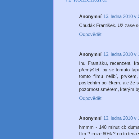
Anonymní
13. ledna 2010 v 
Chudák František. Už zase se
Odpovědět
Anonymní
13. ledna 2010 v 
Inu Františku, recenzent, k
přemýšlet, by se tomuto typu
tomto filmu nelíbí, prvkem
posledním políčkem, ale že s
pozornost směrem, kterým by
Odpovědět
Anonymní
13. ledna 2010 v 
hmmm - 140 minut cb duma
film ? coze 60% ? no to teda 