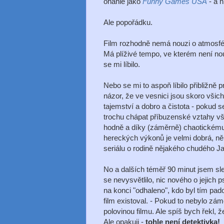
onanie jako
Funny Games USA
- a h
Ale popořádku.
Film rozhodně nemá nouzi o atmosfér
Má plíživé tempo, ve kterém není no
se mi líbilo.
Nebo se mi to aspoň líbilo přibližně p
názor, že ve vesnici jsou skoro vši
tajemství a dobro a čistota - pokud 
trochu chápat příbuzenské vztahy vše
hodně a díky (záměrně) chaotickému 
hereckých výkonů je velmi dobrá, něk
seriálu o rodině nějakého chudého 
No a dalších téměř 90 minut jsem sl
se nevysvětlilo, nic nového o jejich
na konci "odhaleno", kdo byl tím pad
film existoval. - Pokud to nebylo zám
polovinou filmu. Ale spíš bych řekl, 
Ale opakuji -
tohle není detektivka!