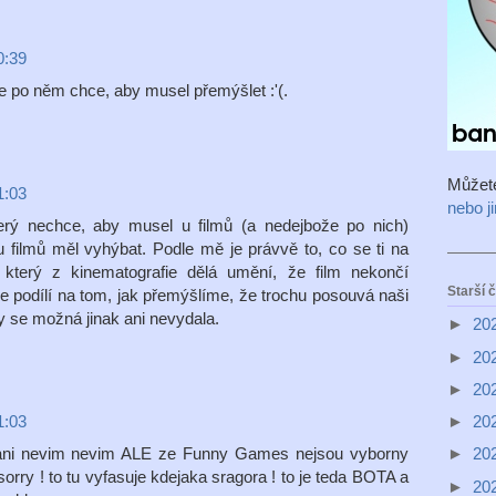
0:39
 po něm chce, aby musel přemýšlet :'(.
Můžet
1:03
nebo j
terý nechce, aby musel u filmů (a nedejbože po nich)
 filmů měl vyhýbat. Podle mě je právvě to, co se ti na
, který z kinematografie dělá umění, že film nekončí
Starší 
e podílí na tom, jak přemýšlíme, že trochu posouvá naši
 se možná jinak ani nevydala.
►
20
►
20
►
20
1:03
►
20
ni nevim nevim ALE ze Funny Games nejsou vyborny
►
20
sorry ! to tu vyfasuje kdejaka sragora ! to je teda BOTA a
►
20