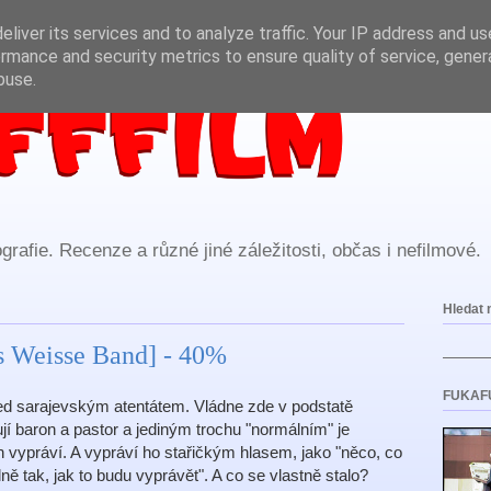
liver its services and to analyze traffic. Your IP address and u
rmance and security metrics to ensure quality of service, gene
buse.
rafie. Recenze a různé jiné záležitosti, občas i nefilmové.
Hledat 
s Weisse Band] - 40%
FUKAF
d sarajevským atentátem. Vládne zde v podstatě
í baron a pastor a jediným trochu "normálním" je
íběh vypráví. A vypráví ho stařičkým hlasem, jako "něco, co
ě tak, jak to budu vyprávět". A co se vlastně stalo?