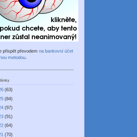
e přispět převodem
na bankovní účet
inou metodou
.
články
26
(63)
25
(84)
24
(97)
23
(91)
22
(64)
21
(70)