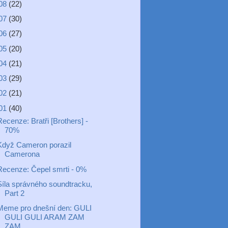
08
(22)
07
(30)
06
(27)
05
(20)
04
(21)
03
(29)
02
(21)
01
(40)
ecenze: Bratři [Brothers] -
70%
Když Cameron porazil
Camerona
Recenze: Čepel smrti - 0%
Síla správného soundtracku,
Part 2
Meme pro dnešní den: GULI
GULI GULI ARAM ZAM
ZAM