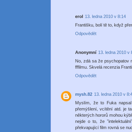
erol
13. ledna 2010 v 8:14
Františku, bolí tě to, když pře
Odpovědět
Anonymní
13. ledna 2010 v 
No, zdá sa že psychopatov ni
fffilmu. Skvelá recenzia Fra
Odpovědět
mysh.82
13. ledna 2010 v 8:
Myslím, že to Fuka napsal 
přemýšlení, vcítění atd. je 
některých hororů mohou kýble 
nejde o to, že "intelektuál
překvapující film rovná se nu