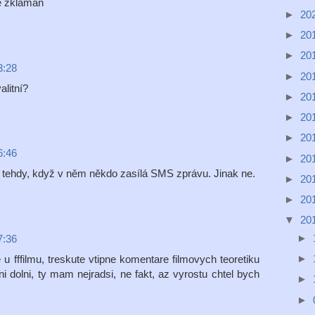
e zklaman
►
20
►
20
►
20
3:28
►
20
alitní?
►
20
►
20
►
20
6:46
►
20
en tehdy, když v něm někdo zasílá SMS zprávu. Jinak ne.
►
20
►
20
▼
20
►
7:36
►
u fffilmu, treskute vtipne komentare filmovych teoretiku
rni dolni, ty mam nejradsi, ne fakt, az vyrostu chtel bych
►
►