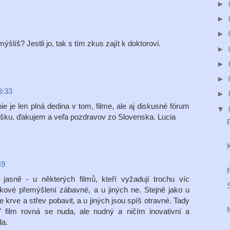
►
►
►
mýšlíš? Jestli jo, tak s tím zkus zajít k doktorovi.
►
►
►
8:33
►
e je len plná dedina v tom, filme, ale aj diskusné fórum
▼
ntišku, ďakujem a veľa pozdravov zo Slovenska. Lucia
R
49
jasně - u některých filmů, kteří vyžadují trochu víc
takové přemýšlení zábavné, a u jiných ne. Stejně jako u
krve a střev pobavit, a u jiných jsou spíš otravné. Tady
ní" film rovná se nuda, ale nudný a ničím inovativní a
da.