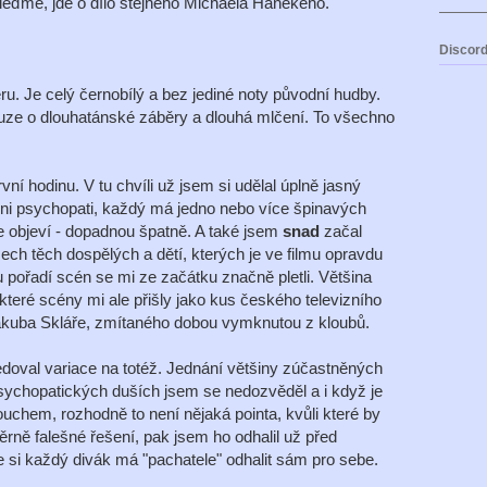
leďme, jde o dílo stejného Michaela Hanekeho.
Discord
u. Je celý černobílý a bez jediné noty původní hudby.
uze o dlouhatánské záběry a dlouhá mlčení. To všechno
rvní hodinu. V tu chvíli už jsem si udělal úplně jasný
chni psychopati, každý má jedno nebo více špinavých
se objeví - dopadnou špatně. A také jsem
snad
začal
ch těch dospělých a dětí, kterých je ve filmu opravdu
pořadí scén se mi ze začátku značně pletli. Většina
teré scény mi ale přišly jako kus českého televizního
Jakuba Skláře, zmítaného dobou vymknutou z kloubů.
edoval variace na totéž. Jednání většiny zúčastněných
 psychopatických duších jsem se nedozvěděl a i když je
ouchem, rozhodně to není nějaká pointa, kvůli které by
ěrně falešné řešení, pak jsem ho odhalil už před
že si každý divák má "pachatele" odhalit sám pro sebe.