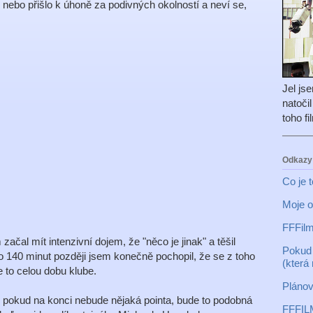
nebo přišlo k úhoně za podivných okolností a neví se,
Jel js
natoči
toho f
Odkazy
Co je 
Moje o
FFFilm
čal mít intenzivní dojem, že "něco je jinak" a těšil
Pokud 
o 140 minut později jsem konečně pochopil, že se z toho
(která
e to celou dobu klube.
Plánov
že pokud na konci nebude nějaká pointa, bude to podobná
FFFIL