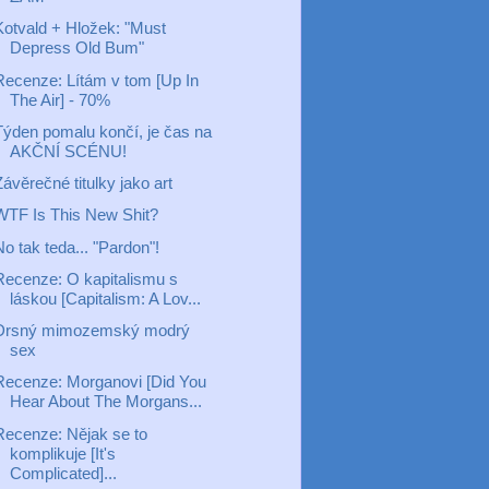
Kotvald + Hložek: "Must
Depress Old Bum"
Recenze: Lítám v tom [Up In
The Air] - 70%
Týden pomalu končí, je čas na
AKČNÍ SCÉNU!
ávěrečné titulky jako art
WTF Is This New Shit?
o tak teda... "Pardon"!
Recenze: O kapitalismu s
láskou [Capitalism: A Lov...
Drsný mimozemský modrý
sex
Recenze: Morganovi [Did You
Hear About The Morgans...
Recenze: Nějak se to
komplikuje [It's
Complicated]...