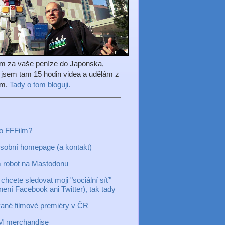
em za vaše peníze do Japonska,
l jsem tam 15 hodin videa a udělám z
ilm.
Tady o tom bloguji.
to FFFilm?
sobní homepage (a kontakt)
 robot na Mastodonu
chcete sledovat moji "sociální síť"
 není Facebook ani Twitter), tak tady
ané filmové premiéry v ČR
M merchandise