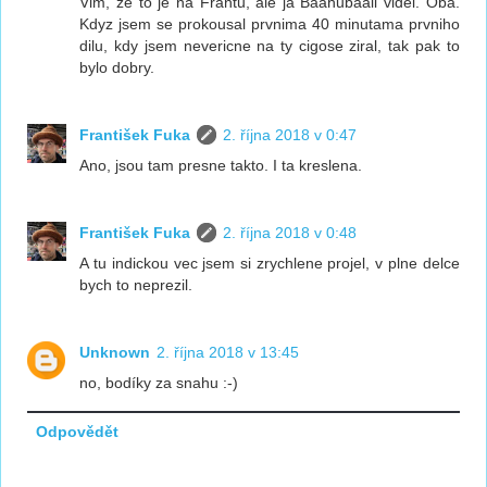
Vim, ze to je na Frantu, ale ja Baahubaali videl. Oba.
Kdyz jsem se prokousal prvnima 40 minutama prvniho
dilu, kdy jsem nevericne na ty cigose ziral, tak pak to
bylo dobry.
František Fuka
2. října 2018 v 0:47
Ano, jsou tam presne takto. I ta kreslena.
František Fuka
2. října 2018 v 0:48
A tu indickou vec jsem si zrychlene projel, v plne delce
bych to neprezil.
Unknown
2. října 2018 v 13:45
no, bodíky za snahu :-)
Odpovědět