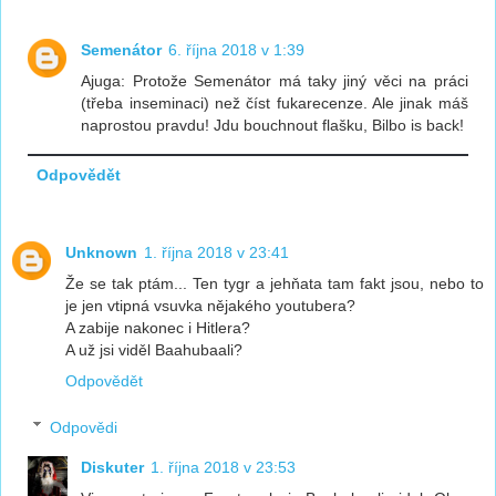
Semenátor
6. října 2018 v 1:39
Ajuga: Protože Semenátor má taky jiný věci na práci
(třeba inseminaci) než číst fukarecenze. Ale jinak máš
naprostou pravdu! Jdu bouchnout flašku, Bilbo is back!
Odpovědět
Unknown
1. října 2018 v 23:41
Že se tak ptám... Ten tygr a jehňata tam fakt jsou, nebo to
je jen vtipná vsuvka nějakého youtubera?
A zabije nakonec i Hitlera?
A už jsi viděl Baahubaali?
Odpovědět
Odpovědi
Diskuter
1. října 2018 v 23:53