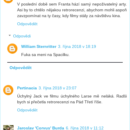
V poslední době sem Franta hází samý nepoživatelný arty.
Asi by to chtělo nějakou retrorecenzi, abychom mohli aspoň
zavzpomínat na ty časy, kdy filmy stály za návštěvu kina.
Odpovědět
Odpovědi
William Sternritter
3. října 2018 v 18:19
Fuka sa meni na Spacilku.
Odpovědět
Pertinacia
3. října 2018 v 23:07
Úchylný Jack ve filmu úchylného Larse mě neláká. Radši
bych si přečetla retrorecenzi na Pád Třetí říše.
Odpovědět
Jaroslav 'Corvus' Burda
6. října 2018 v 11:12