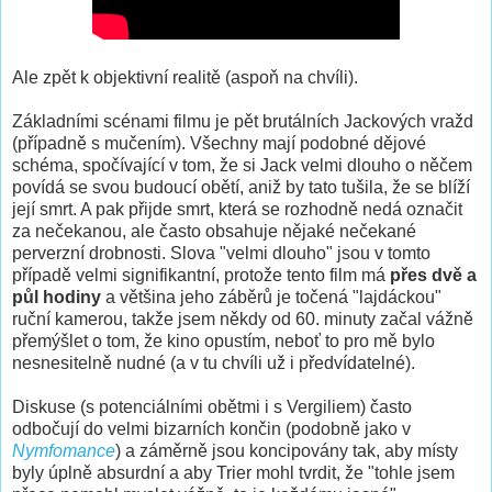
Ale zpět k objektivní realitě (aspoň na chvíli).
Základními scénami filmu je pět brutálních Jackových vražd
(případně s mučením). Všechny mají podobné dějové
schéma, spočívající v tom, že si Jack velmi dlouho o něčem
povídá se svou budoucí obětí, aniž by tato tušila, že se blíží
její smrt. A pak přijde smrt, která se rozhodně nedá označit
za nečekanou, ale často obsahuje nějaké nečekané
perverzní drobnosti. Slova "velmi dlouho" jsou v tomto
případě velmi signifikantní, protože tento film má
přes dvě a
půl hodiny
a většina jeho záběrů je točená "lajdáckou"
ruční kamerou, takže jsem někdy od 60. minuty začal vážně
přemýšlet o tom, že kino opustím, neboť to pro mě bylo
nesnesitelně nudné (a v tu chvíli už i předvídatelné).
Diskuse (s potenciálními obětmi i s Vergiliem) často
odbočují do velmi bizarních končin (podobně jako v
Nymfomance
) a záměrně jsou koncipovány tak, aby místy
byly úplně absurdní a aby Trier mohl tvrdit, že "tohle jsem