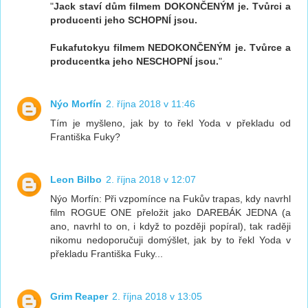
"
Jack staví dům filmem DOKONČENÝM je. Tvůrci a
producenti jeho SCHOPNÍ jsou.
Fukafutokyu filmem NEDOKONČENÝM je. Tvůrce a
producentka jeho NESCHOPNÍ jsou.
"
Nýo Morfín
2. října 2018 v 11:46
Tím je myšleno, jak by to řekl Yoda v překladu od
Františka Fuky?
Leon Bilbo
2. října 2018 v 12:07
Nýo Morfín: Při vzpomínce na Fukův trapas, kdy navrhl
film ROGUE ONE přeložit jako DAREBÁK JEDNA (a
ano, navrhl to on, i když to později popíral), tak raději
nikomu nedoporučuji domýšlet, jak by to řekl Yoda v
překladu Františka Fuky...
Grim Reaper
2. října 2018 v 13:05