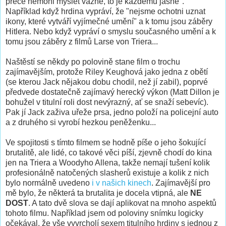
přece nemohl myslet vážně, to je každému jasné".
Například když hrdina vypráví, že "nejsme ochotni uznat
ikony, které vytváří vyjímečné umění" a k tomu jsou záběry
Hitlera. Nebo když vypráví o smyslu současného umění a k
tomu jsou záběry z filmů Larse von Triera...
Naštěstí se někdy po polovině stane film o trochu
zajímavějším, protože Riley Keughová jako jedna z obětí
(se kterou Jack nějakou dobu chodil, než jí zabil), poprvé
předvede dostatečně zajímavý herecký výkon (Matt Dillon je
bohužel v titulní roli dost nevýrazný, ať se snaží sebevíc).
Pak jí Jack zaživa uřeže prsa, jedno položí na policejní auto
a z druhého si vyrobí hezkou peněženku...
Ve spojitosti s tímto filmem se hodně píše o jeho šokující
brutalitě, ale lidé, co takové věci píší, zjevně chodí do kina
jen na Triera a Woodyho Allena, takže nemají tušení kolik
profesionálně natočených slasherů existuje a kolik z nich
bylo normálně uvedeno
i v našich kinech
. Zajímavější pro
mě bylo, že některá ta brutalita je docela vtipná, ale
NE
DOST
. A tato dvě slova se dají aplikovat na mnoho aspektů
tohoto filmu. Například jsem od poloviny snímku logicky
očekával, že vše vyvrcholí sexem titulního hrdiny s jednou z