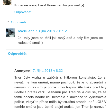
Konečně novej Lars! Konečně film pro mě! ;-)
Odpovědět
Odpovědi
Kverulant
7. října 2018 v 11:12
Jo, taky jsem se těšil jak malý dítě a cely film jsem se
radostně smál :)
Odpovědět
Anonymní
7. října 2018 v 8:32
Trier ústy vraha u záběrů s Hitlerem konstatuje, že si
nevážíme ikon umění, máme pochopit, že je to absurdní a
nemyslí to tak - to je podle Fuky trapný. Ale Fuka před lety
udělal s přáteli verzi Seznamu pro Třetí říši a divil se, že se
tomu docela hodně lidí nesmálo a dokonce to vyšetřovala
policie, vždyť to přece měla být strašná sranda, ne? LOL! V
tomhle směru jsou úplně stejní autisti, jen Trier je narozdíl