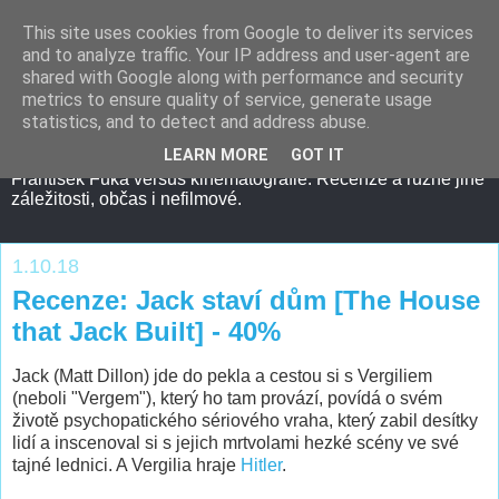
This site uses cookies from Google to deliver its services
and to analyze traffic. Your IP address and user-agent are
shared with Google along with performance and security
metrics to ensure quality of service, generate usage
statistics, and to detect and address abuse.
LEARN MORE
GOT IT
František Fuka versus kinematografie. Recenze a různé jiné
záležitosti, občas i nefilmové.
1.10.18
Recenze: Jack staví dům [The House
that Jack Built] - 40%
Jack (Matt Dillon) jde do pekla a cestou si s Vergiliem
(neboli "Vergem"), který ho tam provází, povídá o svém
životě psychopatického sériového vraha, který zabil desítky
lidí a inscenoval si s jejich mrtvolami hezké scény ve své
tajné lednici. A Vergilia hraje
Hitler
.