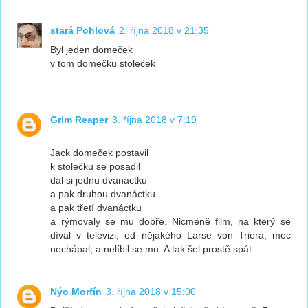
stará Pohlová
2. října 2018 v 21:35
Byl jeden domeček
v tom domečku stoleček
…
Grim Reaper
3. října 2018 v 7:19
...
Jack domeček postavil
k stolečku se posadil
dal si jednu dvanáctku
a pak druhou dvanáctku
a pak třetí dvanáctku
a rýmovaly se mu dobře. Nicméně film, na který se
díval v televizi, od nějakého Larse von Triera, moc
nechápal, a nelíbil se mu. A tak šel prostě spát.
Nýo Morfín
3. října 2018 v 15:00