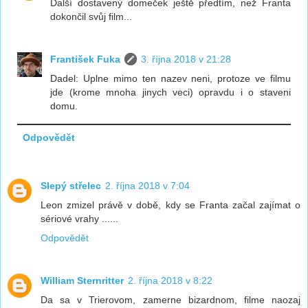
Další dostavený domeček ještě předtím, než Franta
dokončil svůj film...
František Fuka
3. října 2018 v 21:28
Dadel: Uplne mimo ten nazev neni, protoze ve filmu
jde (krome mnoha jinych veci) opravdu i o staveni
domu.
Odpovědět
Slepý střelec
2. října 2018 v 7:04
Leon zmizel právě v době, kdy se Franta začal zajímat o
sériové vrahy ......
Odpovědět
William Sternritter
2. října 2018 v 8:22
Da sa v Trierovom, zamerne bizardnom, filme naozaj