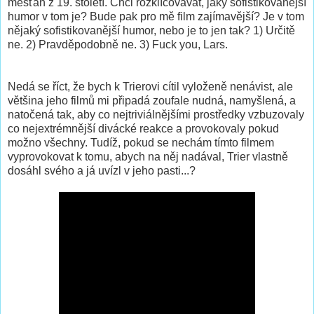
měšťan z 19. století. Chci rozklíčovávat, jaký sofistikovanější
humor v tom je? Bude pak pro mě film zajímavější? Je v tom
nějaký sofistikovanější humor, nebo je to jen tak? 1) Určitě
ne. 2) Pravděpodobně ne. 3) Fuck you, Lars.
Nedá se říct, že bych k Trierovi cítil vyloženě nenávist, ale
většina jeho filmů mi připadá zoufale nudná, namyšlená, a
natočená tak, aby co nejtriviálnějšími prostředky vzbuzovaly
co nejextrémnější divácké reakce a provokovaly pokud
možno všechny. Tudíž, pokud se nechám tímto filmem
vyprovokovat k tomu, abych na něj nadával, Trier vlastně
dosáhl svého a já uvízl v jeho pasti...?