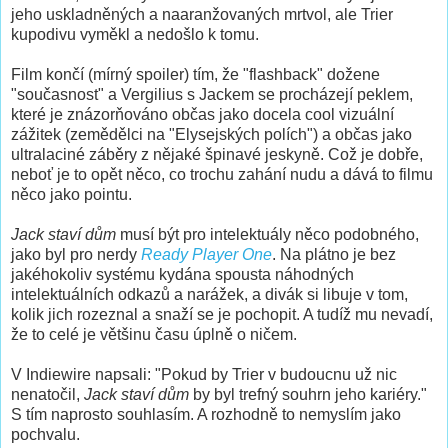
jeho uskladněných a naaranžovaných mrtvol, ale Trier
kupodivu vyměkl a nedošlo k tomu.
Film končí (mírný spoiler) tím, že "flashback" dožene
"současnost" a Vergilius s Jackem se procházejí peklem,
které je znázorňováno občas jako docela cool vizuální
zážitek (zemědělci na "Elysejských polích") a občas jako
ultralaciné záběry z nějaké špinavé jeskyně. Což je dobře,
neboť je to opět něco, co trochu zahání nudu a dává to filmu
něco jako pointu.
Jack staví dům
musí být pro intelektuály něco podobného,
jako byl pro nerdy
Ready Player One
. Na plátno je bez
jakéhokoliv systému kydána spousta náhodných
intelektuálních odkazů a narážek, a divák si libuje v tom,
kolik jich rozeznal a snaží se je pochopit. A tudíž mu nevadí,
že to celé je většinu času úplně o ničem.
V Indiewire napsali: "Pokud by Trier v budoucnu už nic
nenatočil,
Jack staví dům
by byl trefný souhrn jeho kariéry."
S tím naprosto souhlasím. A rozhodně to nemyslím jako
pochvalu.