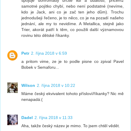
spojuje dohromady určité lidi a události, pŕičemž
samotné pojítko chybí, nebo není podstatné (nevíme,
kdo je Jack, ani co je zač ten jeho dům). Trochu
jednodušeji řečeno, je to něco, co je na pozadí našeho
jednání, ale my to nevidíme. A Metallica, stejně jako
Trier, akorát patří k těm, co použili další významovou
rovinu této dětské říkanky.
Petr
2. října 2018 v 6:59
a pritom vime, ze je to podle pisne co zpival Pavel
Bobek v Semaforu...
Wilson
2. října 2018 v 10:22
Máme český ekvivalent tohoto přísloví/říkanky? Nic mě
nenapadá:(
Dadel
2. října 2018 v 11:33
Aha, takže český název je mimo. To jsem chtěl vědět.