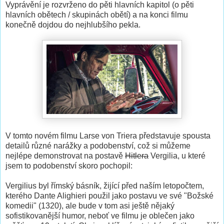
Vyprávění je rozvrženo do pěti hlavních kapitol (o pěti
hlavních obětech / skupinách obětí) a na konci filmu
konečně dojdou do nejhlubšího pekla.
V tomto novém filmu Larse von Triera představuje spousta
detailů různé narážky a podobenství, což si můžeme
nejlépe demonstrovat na postavě
Hitlera
Vergilia, u které
jsem to podobenství skoro pochopil:
Vergilius byl římský básník, žijící před naším letopočtem,
kterého Dante Alighieri použil jako postavu ve své "Božské
komedii" (1320), ale bude v tom asi ještě nějaký
sofistikovanější humor, neboť ve filmu je oblečen jako