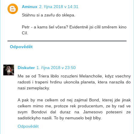
Aminux
2. října 2018 v 14:31
Stáhnu si a zavřu do sklepa.
Petr - a kams šel včera? Evidentně jsi cílil směrem kino
Cíl.
Odpovědět
Diskuter
1. října 2018 v 23:50
Me se od Triera libilo rozuzleni Melancholie, kdyz vsechny
radosti i trapeni hrdinu ukoncila planeta, ktera narazila do
nasi zemeplacky.
A pak by me celkem od nej zajimal Bond, kterej jde jinak
celkem mimo me, protoze rek producentum, ze by rad ve
svym Bondovi dal duraz na Jamesovo poteseni ze
sadistickyho nasili. To by nemuselo bejt blby.
Odpovědět