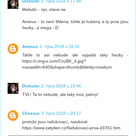
Diskuter
2. října 2018 v 17:48
Melodic - njn, stane se.
Aminux - to neni Milena, tohle je hubeny a ty prsa jsou
hezky...a mega :-D
Aminux
2. října 2018 v 18:31
Tahle to asi nebude ale vypadá taky hezky -
https://i.imgur.com/CnzBK_d.jpg?
maxwidth=640&shape=thumb&fidelity=medium
Diskuter
2. října 2018 v 19:46
TVL! Ta to nebude, ale taky moc pekny!
Chessur
3. října 2018 v 20:17
protože jsou nafukovací, naivkové:
https://www.zatyden.cz/Nafukovaci-prsa-d3761.htm