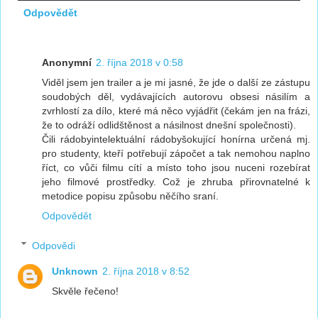
Odpovědět
Anonymní
2. října 2018 v 0:58
Viděl jsem jen trailer a je mi jasné, že jde o další ze zástupu
soudobých děl, vydávajících autorovu obsesi násilím a
zvrhlostí za dílo, které má něco vyjádřit (čekám jen na frázi,
že to odráží odlidštěnost a násilnost dnešní společnosti).
Čili rádobyintelektuální rádobyšokující honírna určená mj.
pro studenty, kteří potřebují zápočet a tak nemohou naplno
říct, co vůči filmu cítí a místo toho jsou nuceni rozebírat
jeho filmové prostředky. Což je zhruba přirovnatelné k
metodice popisu způsobu něčího sraní.
Odpovědět
Odpovědi
Unknown
2. října 2018 v 8:52
Skvěle řečeno!