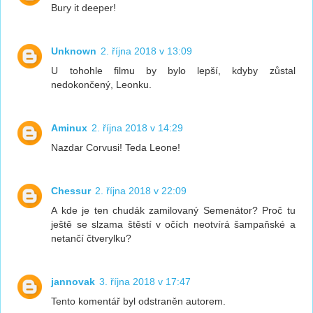
Bury it deeper!
Unknown
2. října 2018 v 13:09
U tohohle filmu by bylo lepší, kdyby zůstal
nedokončený, Leonku.
Aminux
2. října 2018 v 14:29
Nazdar Corvusi! Teda Leone!
Chessur
2. října 2018 v 22:09
A kde je ten chudák zamilovaný Semenátor? Proč tu
ještě se slzama štěstí v očích neotvírá šampaňské a
netančí čtverylku?
jannovak
3. října 2018 v 17:47
Tento komentář byl odstraněn autorem.