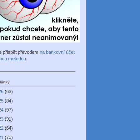
e přispět převodem
na bankovní účet
inou metodou
.
články
26
(63)
25
(84)
24
(97)
23
(91)
22
(64)
21
(70)