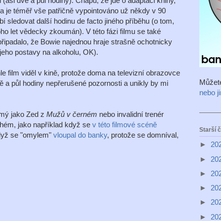
(asi dvě a půl hodiny). Chápu, že jde o adaptaci knihy,
ka je téměř vše patřičně vypointováno už někdy v 90
í sledovat další hodinu de facto jiného příběhu (o tom,
o let vědecky zkoumán). V této fázi filmu se také
 připadalo, že Bowie najednou hraje strašně ochotnicky
jeho postavy na alkoholu, OK).
e film viděl v kině, protože doma na televizní obrazovce
Můžet
 a půl hodiny nepřerušené pozornosti a unikly by mi
nebo j
ámý jako Zed z
Mužů v černém
nebo invalidní trenér
ohém, jako například když se
v této filmové scéně
Starší 
dyž se "omylem"
vloupal do banky
, protože se domníval,
►
20
►
20
►
20
►
20
►
20
►
20