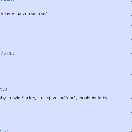
5-mluv-mluv-zajimas-me/
 v 21:07
7:33
by to bylo S.u.kej, s.u.kej, zajímáš mě, mohlo by to být
 9:57