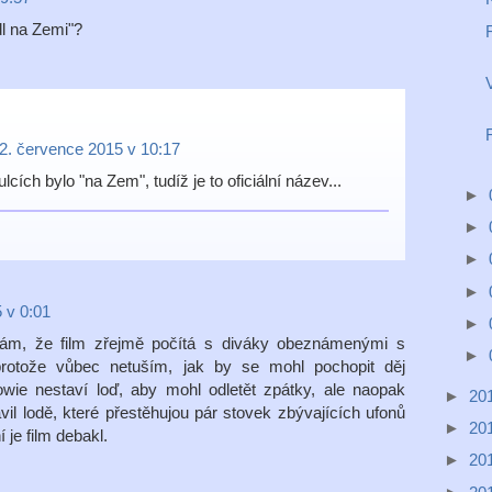
l na Zemi"?
2. července 2015 v 10:17
lcích bylo "na Zem", tudíž je to oficiální název...
►
►
►
►
 v 0:01
►
vám, že film zřejmě počítá s diváky obeznámenými s
►
protože vůbec netuším, jak by se mohl pochopit děj
wie nestaví loď, aby mohl odletět zpátky, ale naopak
►
20
avil lodě, které přestěhujou pár stovek zbývajících ufonů
►
20
je film debakl.
►
20