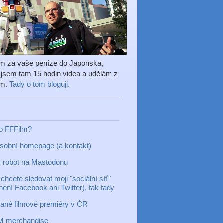
em za vaše peníze do Japonska,
l jsem tam 15 hodin videa a udělám z
ilm.
Tady o tom bloguji.
to FFFilm?
sobní homepage (a kontakt)
 robot na Mastodonu
chcete sledovat moji "sociální síť"
 není Facebook ani Twitter), tak tady
ané filmové premiéry v ČR
M merchandise