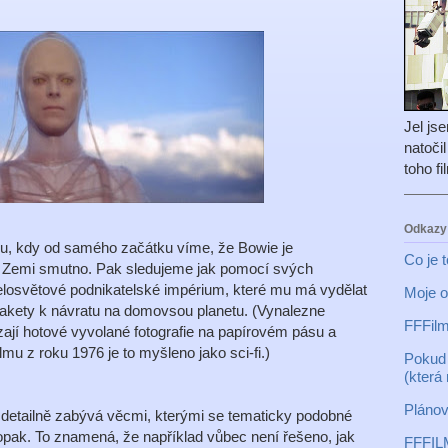
Jel js
natoči
toho f
Odkazy
u, kdy od samého začátku víme, že Bowie je
Co je 
 Zemi smutno. Pak sledujeme jak pomocí svých
osvětové podnikatelské impérium, které mu má vydělat
Moje o
 rakety k návratu na domovsou planetu. (Vynalezne
FFFilm
ézají hotové vyvolané fotografie na papírovém pásu a
ilmu z roku 1976 je to myšleno jako sci-fi.)
Pokud 
(která
Plánov
e detailně zabývá věcmi, kterými se tematicky podobné
naopak. To znamená, že například vůbec není řešeno, jak
FFFIL