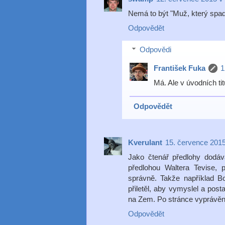
Nemá to být "Muž, který spad
Odpovědět
Odpovědi
František Fuka
1
Má. Ale v úvodních titu
Odpovědět
Kverulant
15. července 2015
Jako čtenář předlohy dodá
předlohou Waltera Tevise, 
správně. Takže například Bo
přiletěl, aby vymyslel a post
na Zem. Po stránce vyprávění 
Odpovědět