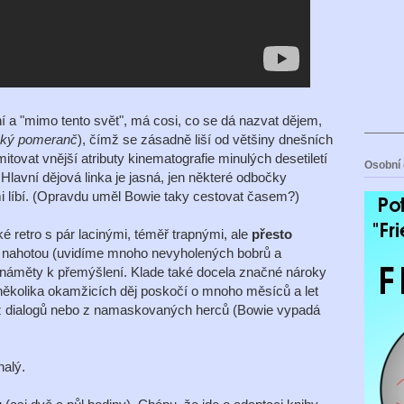
í a "mimo tento svět", má cosi, co se dá nazvat dějem,
ký pomeranč
), čímž se zásadně liší od většiny dnešních
imitovat vnější atributy kinematografie minulých desetiletí
Osobní 
. Hlavní dějová linka je jasná, jen některé odbočky
mi líbí. (Opravdu uměl Bowie taky cestovat časem?)
cké retro s pár lacinými, téměř trapnými, ale
přesto
tal nahotou (uvidíme mnoho nevyholených bobrů a
 náměty k přemýšlení. Klade také docela značné nároky
v několika okamžicích děj poskočí o mnoho měsíců a let
ž z dialogů nebo z namaskovaných herců (Bowie vypadá
nalý.