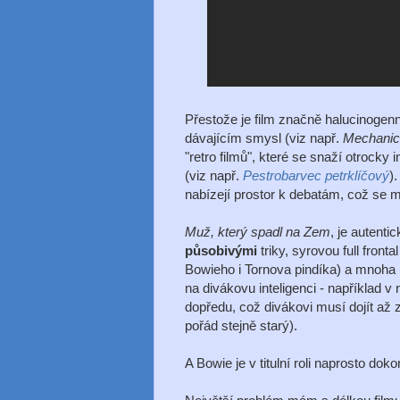
Přestože je film značně halucinogenn
dávajícím smysl (viz např.
Mechanic
"retro filmů", které se snaží otrocky 
(viz např.
Pestrobarvec petrklíčový
)
nabízejí prostor k debatám, což se 
Muž, který spadl na Zem
, je autenti
působivými
triky, syrovou full fron
Bowieho i Tornova pindíka) a mnoha
na divákovu inteligenci - například 
dopředu, což divákovi musí dojít a
pořád stejně starý).
A Bowie je v titulní roli naprosto doko