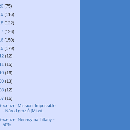
20
(75)
19
(116)
18
(122)
17
(126)
16
(150)
15
(179)
12
(12)
11
(15)
10
(16)
09
(13)
08
(12)
07
(16)
Recenze: Mission: Impossible
- Národ grázlů [Missi...
Recenze: Nenasytná Tiffany -
50%