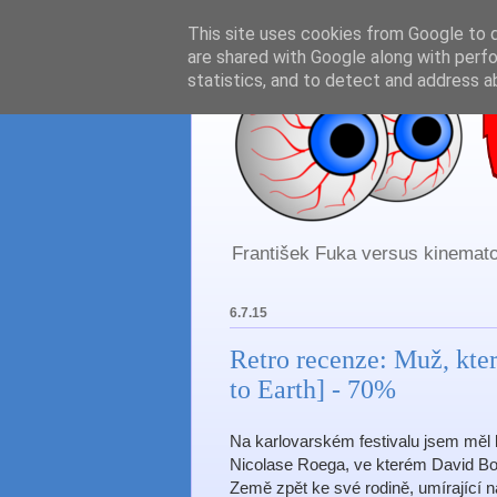
This site uses cookies from Google to de
are shared with Google along with perfo
statistics, and to detect and address a
František Fuka versus kinematog
6.7.15
Retro recenze: Muž, kt
to Earth] - 70%
Na karlovarském festivalu jsem měl ko
Nicolase Roega, ve kterém David Bo
Země zpět ke své rodině, umírající n