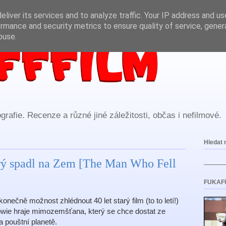
liver its services and to analyze traffic. Your IP address and u
rmance and security metrics to ensure quality of service, gene
buse.
rafie. Recenze a různé jiné záležitosti, občas i nefilmové.
Hledat 
erý spadl na Zem [The Man Who Fell
FUKAF
nečně možnost zhlédnout 40 let starý film (to to letí!)
wie hraje mimozemšťana, který se chce dostat ze
a pouštní planetě.