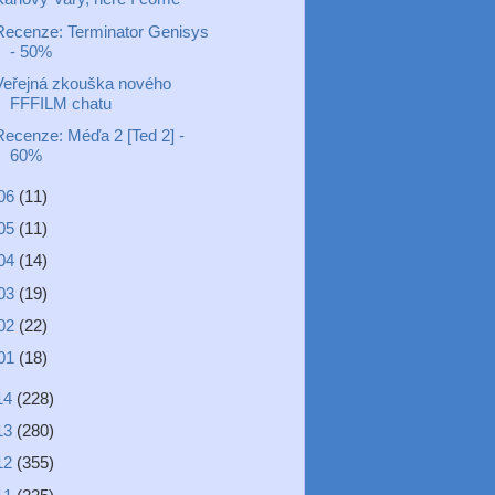
Recenze: Terminator Genisys
- 50%
Veřejná zkouška nového
FFFILM chatu
Recenze: Méďa 2 [Ted 2] -
60%
06
(11)
05
(11)
04
(14)
03
(19)
02
(22)
01
(18)
14
(228)
13
(280)
12
(355)