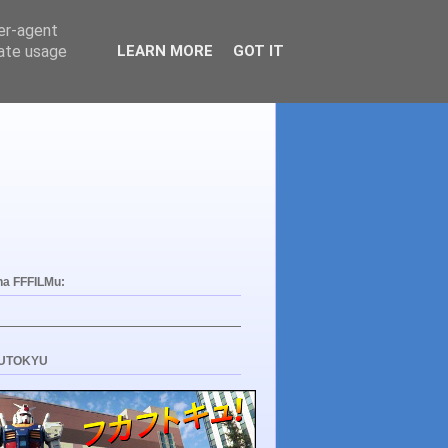
ser-agent
rate usage
LEARN MORE
GOT IT
na FFFILMu:
UTOKYU