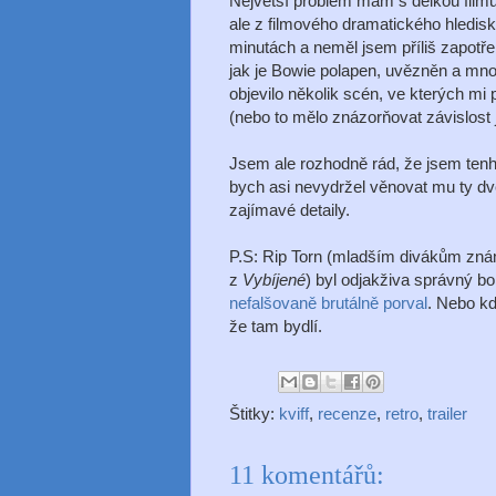
Největší problém mám s délkou filmu 
ale z filmového dramatického hledis
minutách a neměl jsem příliš zapotřeb
jak je Bowie polapen, uvězněn a mnoh
objevilo několik scén, ve kterých mi
(nebo to mělo znázorňovat závislost 
Jsem ale rozhodně rád, že jsem tenhl
bych asi nevydržel věnovat mu ty dvě
zajímavé detaily.
P.S: Rip Torn (mladším divákům zn
z
Vybíjené
) byl odjakživa správný b
nefalšovaně brutálně porval
. Nebo k
že tam bydlí.
Štitky:
kviff
,
recenze
,
retro
,
trailer
11 komentářů: