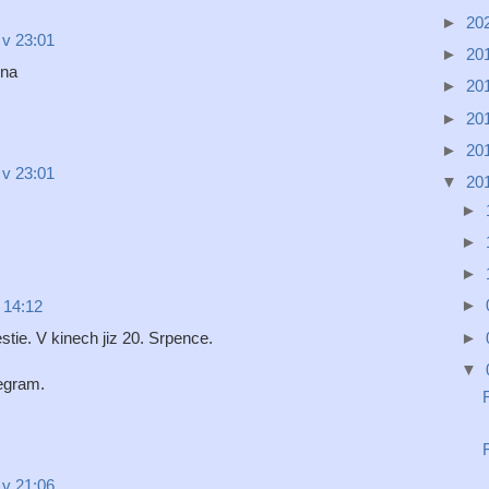
►
20
 v 23:01
►
20
ina
►
20
►
20
►
20
 v 23:01
▼
20
►
►
►
►
 14:12
►
tie. V kinech jiz 20. Srpence.
▼
legram.
 v 21:06