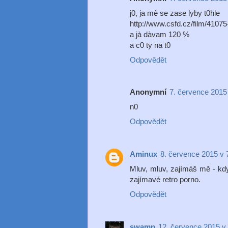
j0, ja mè se zase lyby t0hle
http://www.csfd.cz/film/4107
a jà dàvam 120 %
a c0 ty na t0
Odpovědět
Anonymní
7. července 2015
n0
Odpovědět
Aminux
8. července 2015 v 
Mluv, mluv, zajímáš mě - kdy
zajímavé retro porno.
Odpovědět
swamp
12. července 2015 v