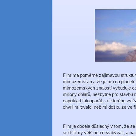
Film má poměrně zajímavou struktur
mimozemšťan a že je mu na planetě
mimozemských znalostí vybuduje cel
miliony dolarů, nezbytné pro stavbu
například fotoaparát, ze kterého vyl
chvíli mi trvalo, než mi došlo, že ve f
Film je docela důsledný v tom, že s
sci-fi filmy většinou nezabývají, a 