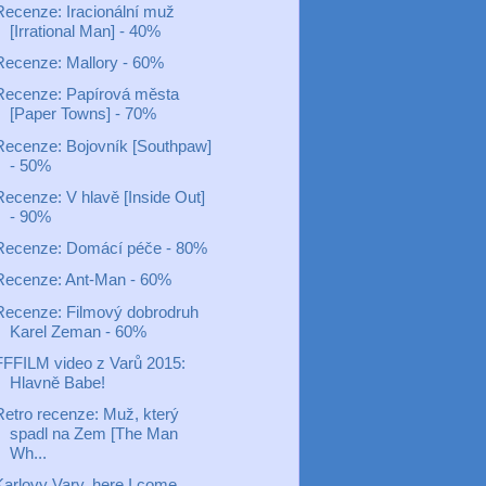
Recenze: Iracionální muž
[Irrational Man] - 40%
Recenze: Mallory - 60%
Recenze: Papírová města
[Paper Towns] - 70%
Recenze: Bojovník [Southpaw]
- 50%
Recenze: V hlavě [Inside Out]
- 90%
Recenze: Domácí péče - 80%
Recenze: Ant-Man - 60%
Recenze: Filmový dobrodruh
Karel Zeman - 60%
FFFILM video z Varů 2015:
Hlavně Babe!
Retro recenze: Muž, který
spadl na Zem [The Man
Wh...
Karlovy Vary, here I come