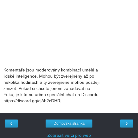
Komentáře jsou moderovány kombinací umělé a
lidské inteligence. Mohou být zveřejněny až po
několika hodinách a ty zveřejněné mohou později
zmizet. Pokud si chcete jenom zanadávat na
Fuku, je k tomu určen speciální chat na Discordu:
https://discord.gg/cjAb2cDHRj
‹
›
Domovská stránka
Zobrazit verzi pro web