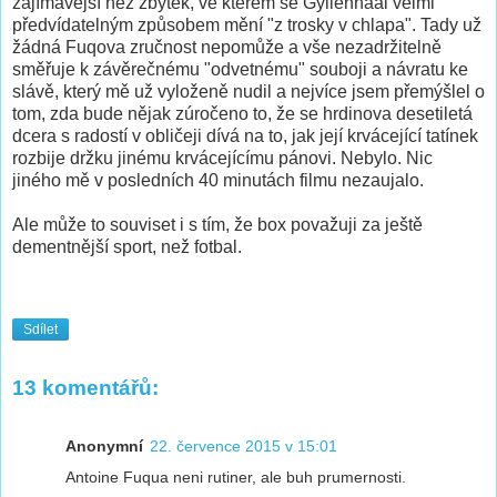
zajímavější než zbytek, ve kterém se Gyllenhaal velmi
předvídatelným způsobem mění "z trosky v chlapa". Tady už
žádná Fuqova zručnost nepomůže a vše nezadržitelně
směřuje k závěrečnému "odvetnému" souboji a návratu ke
slávě, který mě už vyloženě nudil a nejvíce jsem přemýšlel o
tom, zda bude nějak zúročeno to, že se hrdinova desetiletá
dcera s radostí v obličeji dívá na to, jak její krvácející tatínek
rozbije držku jinému krvácejícímu pánovi. Nebylo. Nic
jiného mě v posledních 40 minutách filmu nezaujalo.
Ale může to souviset i s tím, že box považuji za ještě
dementnější sport, než fotbal.
Sdílet
13 komentářů:
Anonymní
22. července 2015 v 15:01
Antoine Fuqua neni rutiner, ale buh prumernosti.