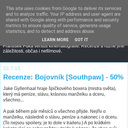
This site uses cookies from Google to deliver its services
and to analyze traffic. Your IP address and user-agent are
shared with Google along with performance and security
metrics to ensure quality of service, generate usage
statistics, and to detect and address abuse.
LEARN MORE
GOT IT
František Fuka versus kinematografie. Recenze a různé jiné
záležitosti, občas i nefilmové.
22.7.15
Recenze: Bojovník [Southpaw] - 50%
Jake Gyllenhaal hraje špičkového boxera (mistra světa),
který má peníze, slávu, krásnou manželku a dceru,
všechno...
A pak během pár měsíců o všechno přijde. Nejřív o
manželku, následně o slávu, peníze a nakonec i o dceru.
(To nejsou spoilery, je to dole v traileru.) A po krátkém