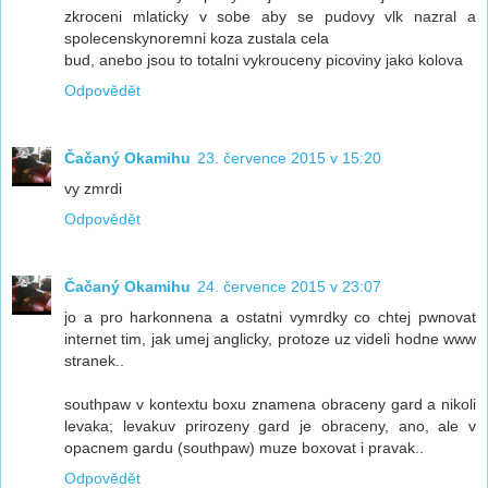
zkroceni mlaticky v sobe aby se pudovy vlk nazral a
spolecenskynoremni koza zustala cela
bud, anebo jsou to totalni vykrouceny picoviny jako kolova
Odpovědět
Čačaný Okamihu
23. července 2015 v 15:20
vy zmrdi
Odpovědět
Čačaný Okamihu
24. července 2015 v 23:07
jo a pro harkonnena a ostatni vymrdky co chtej pwnovat
internet tim, jak umej anglicky, protoze uz videli hodne www
stranek..
southpaw v kontextu boxu znamena obraceny gard a nikoli
levaka; levakuv prirozeny gard je obraceny, ano, ale v
opacnem gardu (southpaw) muze boxovat i pravak..
Odpovědět