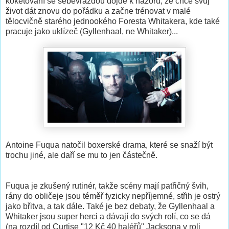
koketování se sebevraždou dojde k názoru, že chce svůj
život dát znovu do pořádku a začne trénovat v malé
tělocvičně starého jednookého Foresta Whitakera, kde také
pracuje jako uklízeč (Gyllenhaal, ne Whitaker)...
Antoine Fuqua natočil boxerské drama, které se snaží být
trochu jiné, ale daří se mu to jen částečně.
Fuqua je zkušený rutinér, takže scény mají patřičný švih,
rány do obličeje jsou téměř fyzicky nepříjemné, střih je ostrý
jako břitva, a tak dále. Také je bez debaty, že Gyllenhaal a
Whitaker jsou super herci a dávají do svých rolí, co se dá
(na rozdíl od Curtise "12 Kč 40 haléřů" Jacksona v roli