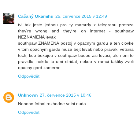
Čačaný Okamihu
25. července 2015 v 12:49
tvl tak jeste jednou pro ty mamrdy z telegranu protoze
they're wrong and they're on internet - southpaw
NEZNAMENA levak
southpaw ZNAMENA postoj v opacnym gardu a ten clovke
v tom opacnym gardu muze bejt levak nebo pravak, vetsina
tech, kdo boxujou v southpaw budou asi levaci, ale neni to
pravidlo, nekdo to umi stridat, nekdo v ramci taktiky zvoli
opacny gard zamerne..
Odpovědět
Unknown
27. července 2015 v 10:46
Nonono fotbal rozhodne vetsi nuda.
Odpovědět