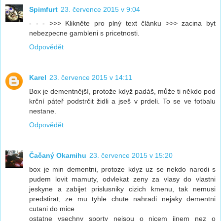
Spimfurt
23. července 2015 v 9:04
- - - >>> Klikněte pro plný text článku >>> zacina byt
nebezpecne gambleni s pricetnosti.
Odpovědět
Karel
23. července 2015 v 14:11
Box je dementnější, protože když padáš, může ti někdo pod
krční páteř podstrčit židli a jseš v prdeli. To se ve fotbalu
nestane.
Odpovědět
Čačaný Okamihu
23. července 2015 v 15:20
box je min dementni, protoze kdyz uz se nekdo narodi s
pudem lovit mamuty, odvlekat zeny za vlasy do vlastni
jeskyne a zabijet prislusniky cizich kmenu, tak nemusi
predstirat, ze mu tyhle chute nahradi nejaky dementni
cutani do mice
ostatne vsechny sporty nejsou o nicem jinem nez o