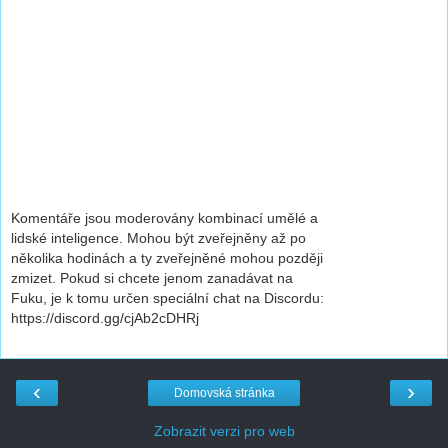
Komentáře jsou moderovány kombinací umělé a
lidské inteligence. Mohou být zveřejněny až po
několika hodinách a ty zveřejněné mohou později
zmizet. Pokud si chcete jenom zanadávat na
Fuku, je k tomu určen speciální chat na Discordu:
https://discord.gg/cjAb2cDHRj
‹
›
Domovská stránka
Zobrazit verzi pro web