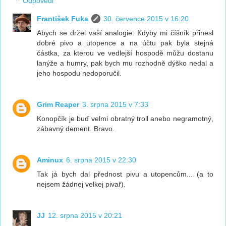
Odpovědi
František Fuka
30. července 2015 v 16:20
Abych se držel vaší analogie: Kdyby mi číšník přinesl
dobré pivo a utopence a na účtu pak byla stejná
částka, za kterou ve vedlejší hospodě můžu dostanu
lanýže a humry, pak bych mu rozhodně dýško nedal a
jeho hospodu nedoporučil.
Grim Reaper
3. srpna 2015 v 7:33
Konopčík je buď velmi obratný troll anebo negramotný,
zábavný dement. Bravo.
Aminux
6. srpna 2015 v 22:30
Tak já bych dal přednost pivu a utopencům... (a to
nejsem žádnej velkej pivař).
JJ
12. srpna 2015 v 20:21