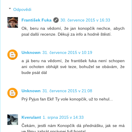
Odpovědi
František Fuka
30. července 2015 v 16:33
Ok, beru na vědomí, že jan konopčík nechce, abych
psal další recenze. Děkuji za info a hodně štěstí.
Unknown
31. července 2015 v 10:19
a já beru na vědomí, že františek fuka není schopen
ani ochoten obhájit své teze, bohužel se obávám, že
bude psát dál
Unknown
31. července 2015 v 21:08
Prý Pyjus fan Ekl! Ty vole konopčík, už to nehul...
Kverulant
1. srpna 2015 v 14:33
Čekám, jestli nám Konopčík dá přednášku, jak se má
ve filmu zahrát správnej full frontal.