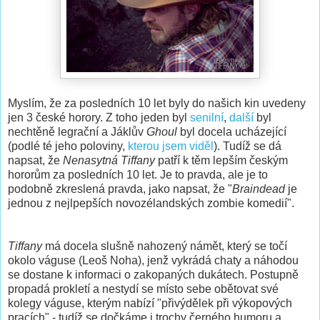
Myslím, že za posledních 10 let byly do našich kin uvedeny
jen 3 české horory. Z toho jeden byl
senilní
,
další
byl
nechtěně legrační a Jáklův
Ghoul
byl docela ucházející
(podlé té jeho poloviny,
kterou jsem viděl
). Tudíž se dá
napsat, že
Nenasytná Tiffany
patří k těm lepším českým
hororům za posledních 10 let. Je to pravda, ale je to
podobně zkreslená pravda, jako napsat, že "
Braindead
je
jednou z nejlpepších novozélandských zombie komedií".
Tiffany
má docela slušně nahozený námět, který se točí
okolo váguse (Leoš Noha), jenž vykrádá chaty a náhodou
se dostane k informaci o zakopaných dukátech. Postupně
propadá prokletí a nestydí se místo sebe obětovat své
kolegy váguse, kterým nabízí "přivýdělek při výkopových
pracích" - tudíž se dočkáme i trochy černého humoru a