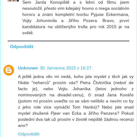
Sem Jarda Konopiště a s lidmi od filmu jsem
nesouložil, přesto vím kdejaký hovno o mega sociálním
hororu a znám kompletní tvorbu Pyjuse Eckermana,
Vojty Johonimila a Jiřího Pozera. Bravo, první
kandidatura na ublíženýho trolla pro rok 2015 je na
světě.
Odpovědět
Unknown
30. července 2015 v 16:27
A ještě jedna věc mi nedá, koho jste myslel z těch jak vy
říkáte "neherců" prosím vás? Petra Čtvtníčka (neboť de
facto je), nebo Vojtu Johaníka (letos jednoho z
nominovaných na divadel.cenu), či snad Jana Kováře
(potom mi prosím uveďte co se vám nelíbilo a nevím co by
z jeho role více vymáčkl Tom Hanks)? Nebo jste snad
myslel zkušené Pjeer van Ecka a Jiřího Panzera? Pokud
poslední dva tak už prosím v životě nepiště žádnou recenzi
ano?
Odpovědět