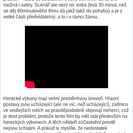
možná i satiry. Scénář ale není nic extra (trvá 30 minut, než
se děj 80minutového filmu dá jakž-takž do pohybu) a je z
velké části předvídatelný, a to i v rámci žánru.
Herecké výkony mají velmi proměnlivou úroveň. Hlavní
postavy jsou ucházející (ale ne víc, než ucházející), zatímco
ve vedlejších rolích se pravděpodobně objevují neherci, což
je dost problém, protože tento film by měl stát především na
hereckých výkonech. A těch někteří zúčastnění prostě
nejsou schopni. A pokud si myslíte, že nedostatek