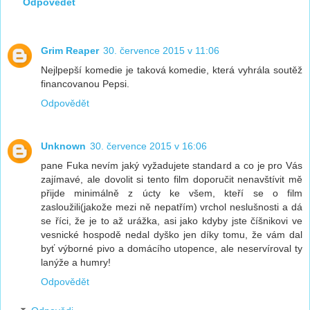
Odpovědět
Grim Reaper
30. července 2015 v 11:06
Nejlpepší komedie je taková komedie, která vyhrála soutěž
financovanou Pepsi.
Odpovědět
Unknown
30. července 2015 v 16:06
pane Fuka nevím jaký vyžadujete standard a co je pro Vás
zajímavé, ale dovolit si tento film doporučit nenavštívit mě
přijde minimálně z úcty ke všem, kteří se o film
zasloužili(jakože mezi ně nepatřím) vrchol neslušnosti a dá
se říci, že je to až urážka, asi jako kdyby jste číšnikovi ve
vesnické hospodě nedal dyško jen díky tomu, že vám dal
byť výborné pivo a domácího utopence, ale neservíroval ty
lanýže a humry!
Odpovědět