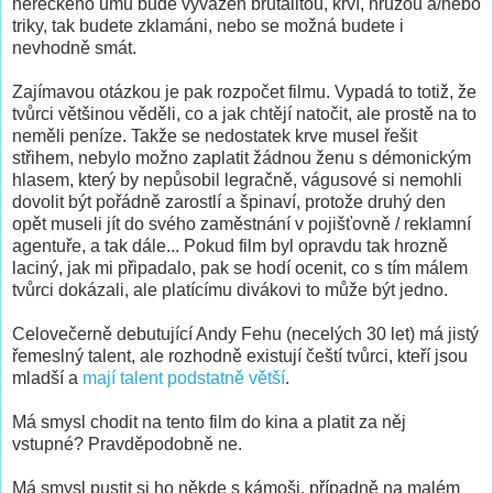
hereckého umu bude vyvážen brutalitou, krví, hrůzou a/nebo
triky, tak budete zklamáni, nebo se možná budete i
nevhodně smát.
Zajímavou otázkou je pak rozpočet filmu. Vypadá to totiž, že
tvůrci většinou věděli, co a jak chtějí natočit, ale prostě na to
neměli peníze. Takže se nedostatek krve musel řešit
střihem, nebylo možno zaplatit žádnou ženu s démonickým
hlasem, který by nepůsobil legračně, vágusové si nemohli
dovolit být pořádně zarostlí a špinaví, protože druhý den
opět museli jít do svého zaměstnání v pojišťovně / reklamní
agentuře, a tak dále... Pokud film byl opravdu tak hrozně
laciný, jak mi připadalo, pak se hodí ocenit, co s tím málem
tvůrci dokázali, ale platícímu divákovi to může být jedno.
Celovečerně debutující Andy Fehu (necelých 30 let) má jistý
řemeslný talent, ale rozhodně existují čeští tvůrci, kteří jsou
mladší a
mají talent podstatně větší
.
Má smysl chodit na tento film do kina a platit za něj
vstupné? Pravděpodobně ne.
Má smysl pustit si ho někde s kámoši, případně na malém