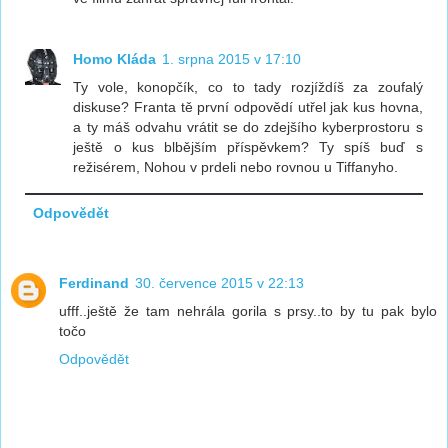
Homo Kláda
1. srpna 2015 v 17:10
Ty vole, konopčík, co to tady rozjíždíš za zoufalý
diskuse? Franta tě první odpovědí utřel jak kus hovna,
a ty máš odvahu vrátit se do zdejšího kyberprostoru s
ještě o kus blbějším příspěvkem? Ty spíš buď s
režisérem, Nohou v prdeli nebo rovnou u Tiffanyho.
Odpovědět
Ferdinand
30. července 2015 v 22:13
ufff..ještě že tam nehrála gorila s prsy..to by tu pak bylo
točo
Odpovědět