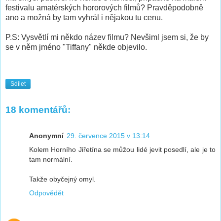
festivalu amatérských hororových filmů? Pravděpodobně
ano a možná by tam vyhrál i nějakou tu cenu.
P.S: Vysvětlí mi někdo název filmu? Nevšiml jsem si, že by
se v něm jméno "Tiffany" někde objevilo.
Sdílet
18 komentářů:
Anonymní
29. července 2015 v 13:14
Kolem Horního Jiřetína se můžou lidé jevit posedlí, ale je to
tam normální.
Takže obyčejný omyl.
Odpovědět