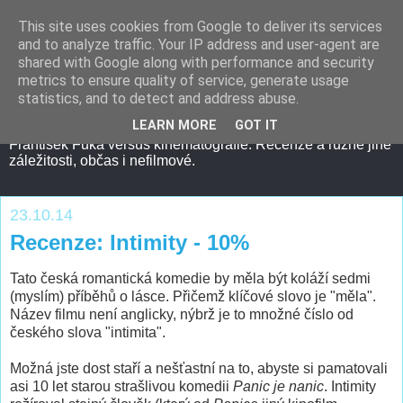
This site uses cookies from Google to deliver its services
and to analyze traffic. Your IP address and user-agent are
shared with Google along with performance and security
metrics to ensure quality of service, generate usage
statistics, and to detect and address abuse.
LEARN MORE
GOT IT
František Fuka versus kinematografie. Recenze a různé jiné
záležitosti, občas i nefilmové.
23.10.14
Recenze: Intimity - 10%
Tato česká romantická komedie by měla být koláží sedmi
(myslím) příběhů o lásce. Přičemž klíčové slovo je "měla".
Název filmu není anglicky, nýbrž je to množné číslo od
českého slova "intimita".
Možná jste dost staří a nešťastní na to, abyste si pamatovali
asi 10 let starou strašlivou komedii
Panic je nanic
. Intimity