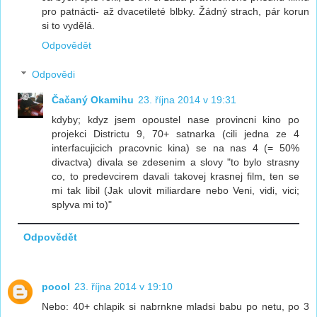
pro patnácti- až dvacetileté blbky. Žádný strach, pár korun
si to vydělá.
Odpovědět
Odpovědi
Čačaný Okamihu
23. října 2014 v 19:31
kdyby; kdyz jsem opoustel nase provincni kino po
projekci Districtu 9, 70+ satnarka (cili jedna ze 4
interfacujicich pracovnic kina) se na nas 4 (= 50%
divactva) divala se zdesenim a slovy "to bylo strasny
co, to predevcirem davali takovej krasnej film, ten se
mi tak libil (Jak ulovit miliardare nebo Veni, vidi, vici;
splyva mi to)"
Odpovědět
poool
23. října 2014 v 19:10
Nebo: 40+ chlapik si nabrnkne mladsi babu po netu, po 3