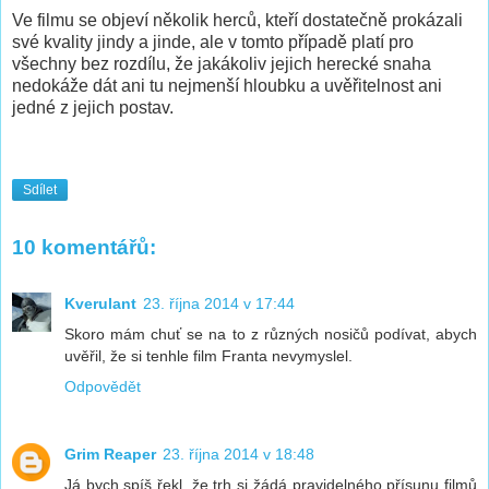
Ve filmu se objeví několik herců, kteří dostatečně prokázali
své kvality jindy a jinde, ale v tomto případě platí pro
všechny bez rozdílu, že jakákoliv jejich herecké snaha
nedokáže dát ani tu nejmenší hloubku a uvěřitelnost ani
jedné z jejich postav.
Sdílet
10 komentářů:
Kverulant
23. října 2014 v 17:44
Skoro mám chuť se na to z různých nosičů podívat, abych
uvěřil, že si tenhle film Franta nevymyslel.
Odpovědět
Grim Reaper
23. října 2014 v 18:48
Já bych spíš řekl, že trh si žádá pravidelného přísunu filmů