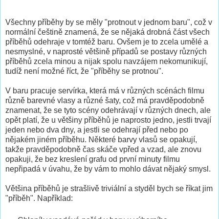
Všechny příběhy by se měly "protnout v jednom baru", což v
normální češtině znamená, že se nějaká drobná část všech
příběhů odehraje v tomtéž baru. Ovšem je to zcela umělé a
nesmyslné, v naprosté většině případů se postavy různých
příběhů zcela minou a nijak spolu navzájem nekomunikují,
tudíž není možné říct, že "příběhy se protnou".
V baru pracuje servírka, která má v různých scénách filmu
různě barevné vlasy a různé šaty, což má pravděpodobně
znamenat, že se tyto scény odehrávají v různých dnech, ale
opět platí, že u většiny příběhů je naprosto jedno, jestli trvají
jeden nebo dva dny, a jestli se odehrají před nebo po
nějakém jiném příběhu. Některé barvy vlasů se opakují,
takže pravděpodobně čas skáče vpřed a vzad, ale znovu
opakuji, že bez kreslení grafu od první minuty filmu
nepřipadá v úvahu, že by vám to mohlo dávat nějaký smysl.
Většina příběhů je strašlivě triviální a styděl bych se říkat jim
"příběh". Například: