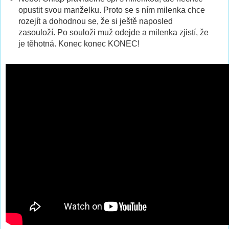
opustit svou manželku. Proto se s ním milenka chce
rozejít a dohodnou se, že si ještě naposled
zasouloží. Po souloži muž odejde a milenka zjistí, že
je těhotná. Konec konec KONEC!