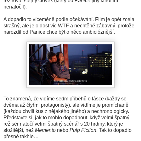
režíroval stejný člověk (který od
Panice
jiný kinofilm
nenatočil).
A dopadlo to víceméně podle očekávání. FIlm je opět zcela
strašný, ale je o dost víc WTF a nechtěně zábavný, protože
narozdíl od Panice chce být o něco ambicióznější.
To znamená, že vidíme sedm příběhů o lásce (každý se
dvěma až čtyřmi protagonisty), ale vidíme je promíchaně
(každou chvíli kus z nějakého jiného) a nechronologicky.
Představte si, jak to mohlo dopadnout, když velmi špatný
režisér natočí velmi špatný scénář s 20 hrdiny, který je
složitější, než
Memento
nebo
Pulp Fiction
. Tak to dopadlo
přesně takhle…