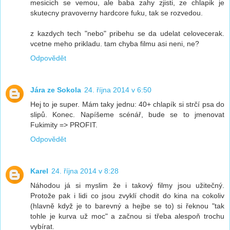
mesicich se vemou, ale baba zahy zjisti, ze chlapik je
skutecny pravoverny hardcore fuku, tak se rozvedou.
z kazdych tech "nebo" pribehu se da udelat celovecerak.
vcetne meho prikladu. tam chyba filmu asi neni, ne?
Odpovědět
Jára ze Sokola
24. října 2014 v 6:50
Hej to je super. Mám taky jednu: 40+ chlapík si strčí psa do
slipů. Konec. Napíšeme scénář, bude se to jmenovat
Fukimity => PROFIT.
Odpovědět
Karel
24. října 2014 v 8:28
Náhodou já si myslim že i takový filmy jsou užitečný.
Protože pak i lidi co jsou zvyklí chodit do kina na cokoliv
(hlavně když je to barevný a hejbe se to) si řeknou "tak
tohle je kurva už moc" a začnou si třeba alespoň trochu
vybírat.