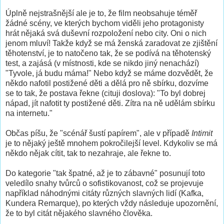
Úplně nejstrašnější ale je to, že film neobsahuje téměř
žádné scény, ve kterých bychom viděli jeho protagonisty
hrát nějaká svá duševní rozpoložení nebo city. Oni o nich
jenom mluví! Takže když se má ženská zaradovat ze zjištění
těhotenství, je to natočeno tak, že se podívá na těhotenský
test, a zajásá (v místnosti, kde se nikdo jiný nenachází)
"Tyvole, já budu máma!" Nebo když se máme dozvědět, že
někdo nafotil postižené děti a dělá pro ně sbírku, dozvíme
se to tak, že postava řekne (cituji doslova): "To byl dobrej
nápad, jít nafotit ty postižené děti. Zítra na ně udělám sbírku
na internetu."
Občas píšu, že "scénář šustí papírem", ale v případě
Intimit
je to nějaký ještě mnohem pokročilejší level. Kdykoliv se má
někdo nějak cítit, tak to nezahraje, ale řekne to.
Do kategorie "tak špatné, až je to zábavné" posunují toto
veledílo snahy tvůrců o sofistikovanost, což se projevuje
například náhodnými citáty různých slavných lidí (Kafka,
Kundera Remarque), po kterých vždy následuje upozornění,
že to byl citát nějakého slavného člověka.