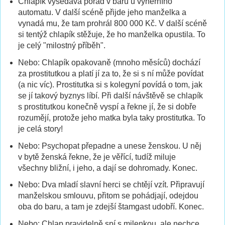
Chlapík vysedává pořád v baru u výherního
automatu. V další scéně přijde jeho manželka a
vynadá mu, že tam prohrál 800 000 Kč. V další scéně
si tentýž chlapík stěžuje, že ho manželka opustila. To
je celý "milostný příběh".
Nebo: Chlapík opakovaně (mnoho měsíců) dochází
za prostitutkou a platí jí za to, že si s ní může povídat
(a nic víc). Prostitutka si s kolegyní povídá o tom, jak
se jí takový byznys líbí. Při další návštěvě se chlapík
s prostitutkou konečně vyspí a řekne jí, že si dobře
rozumějí, protože jeho matka byla taky prostitutka. To
je celá story!
Nebo: Psychopat přepadne a unese ženskou. U něj
v bytě ženská řekne, že je věřící, tudíž miluje
všechny bližní, i jeho, a dají se dohromady. Konec.
Nebo: Dva mladí slavní herci se chtějí vzít. Připravují
manželskou smlouvu, přitom se pohádjají, odejdou
oba do baru, a tam je zdejší štamgast udobří. Konec.
Nebo: Chlap pravidelně spí s milenkou, ale nechce