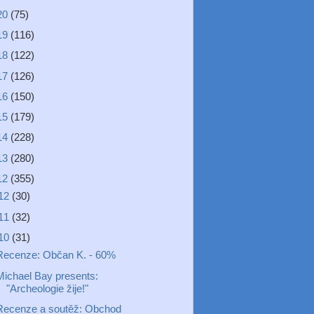
20
(75)
19
(116)
18
(122)
17
(126)
16
(150)
15
(179)
14
(228)
13
(280)
12
(355)
12
(30)
11
(32)
10
(31)
Recenze: Občan K. - 60%
Michael Bay presents:
"Archeologie žije!"
Recenze a soutěž: Obchod