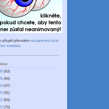
e přispět převodem
na bankovní účet
inou metodou
.
články
26
(63)
25
(84)
24
(97)
23
(91)
22
(64)
21
(70)