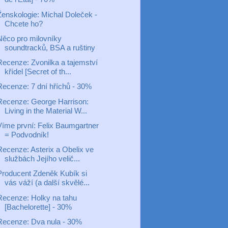
Ženskologie: Michal Doleček -
Chcete ho?
Něco pro milovníky
soundtracků, BSA a ruštiny
Recenze: Zvonilka a tajemství
křídel [Secret of th...
Recenze: 7 dní hříchů - 30%
Recenze: George Harrison:
Living in the Material W...
Víme první: Felix Baumgartner
= Podvodník!
Recenze: Asterix a Obelix ve
službách Jejího velič...
Producent Zdeněk Kubík si
vás váží (a další skvělé...
Recenze: Holky na tahu
[Bachelorette] - 30%
Recenze: Dva nula - 30%