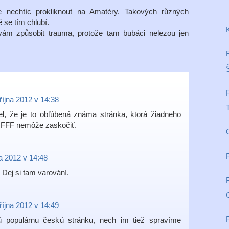
 nechtíc prokliknout na Amatéry. Takových různých
 se tím chlubí.
ám způsobit trauma, protože tam bubáci nelezou jen
 října 2012 v 14:38
el, že je to obľúbená známa stránka, ktorá žiadneho
a FFF nemôže zaskočiť.
na 2012 v 14:48
Dej si tam varování.
 října 2012 v 14:49
 populárnu českú stránku, nech im tiež spravíme