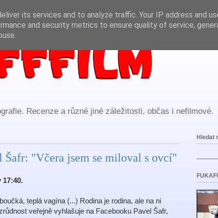
liver its services and to analyze traffic. Your IP address and u
rmance and security metrics to ensure quality of service, gene
buse.
rafie. Recenze a různé jiné záležitosti, občas i nefilmové.
Hledat 
 Šafr: "Včera jsem se miloval s ovcí"
FUKAF
 17:40.
boučká, teplá vagína (...) Rodina je rodina, ale na ni
zrůdnost veřejně vyhlašuje na Facebooku Pavel Šafr,