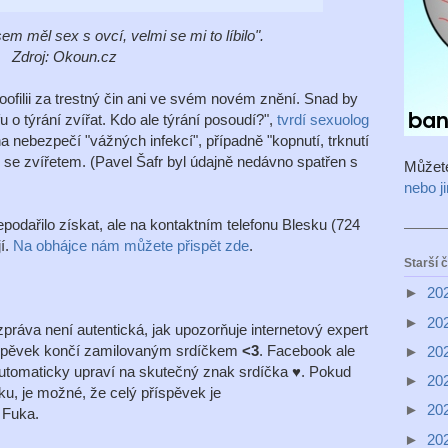
m měl sex s ovcí, velmi se mi to líbilo".
Zdroj: Okoun.cz
ofilii za trestný čin ani ve svém novém znění. Snad by
u o týrání zvířat. Kdo ale týrání posoudí?",
tvrdí sexuolog
na nebezpečí "vážných infekcí", případně "kopnutí, trknutí
 se zvířetem. (Pavel Šafr byl údajně nedávno spatřen s
Můžet
nebo j
odařilo získat, ale na kontaktním telefonu Blesku (724
jí.
Na obhájce nám můžete přispět zde
.
Starší 
►
20
►
20
ráva není autentická, jak upozorňuje internetový expert
říspěvek končí zamilovaným srdíčkem
<3
. Facebook ale
►
20
automaticky upraví na skutečný znak srdíčka ♥. Pokud
►
20
u, je možné, že celý příspěvek je
►
20
 Fuka.
►
20