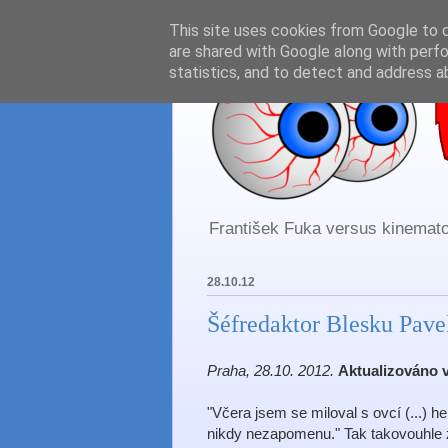
This site uses cookies from Google to de
are shared with Google along with perfo
statistics, and to detect and address a
František Fuka versus kinematog
28.10.12
Šéfredaktor Blesku Pavel
Praha, 28.10. 2012.
Aktualizováno v
"Včera jsem se miloval s ovcí (...) he
nikdy nezapomenu." Tak takovouhle 