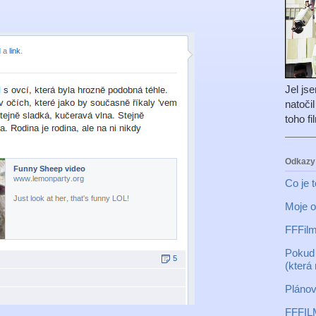
Jel js
natoči
toho f
Odkazy
Co je 
Moje o
FFFilm
Pokud 
(která
Plánov
FFFIL