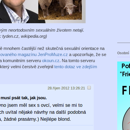
vým neortodoxním sexuálním životem netají.
: tyden.cz, wikipedia.org)
istě mnohem častější než skutečná sexuální orientace na
Osobní 
omovaného magazínu JenProMuze.cz
a upozorňuje, že se
 na komunitním serveru
okoun.cz
. Na tomto serveru
 který velmi čerstvě zveřejnil
tento dotaz ve zdejším