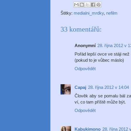
Štitky:
medialni_mrdky
,
nefilm
33 komentářů:
Anonymní
28. října 2012 v 1
Pořád lepší ovce ve stáji ne
(pokud to je vůbec máslo)
Odpovědět
Capaj
28. října 2012 v 14:04
Člověk aby se pomalu bál za
ví, co tam příště může být.
Odpovědět
Kabukimono
28. října 2012 