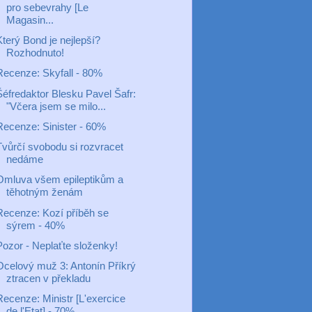
pro sebevrahy [Le
Magasin...
Který Bond je nejlepší?
Rozhodnuto!
Recenze: Skyfall - 80%
Šéfredaktor Blesku Pavel Šafr:
"Včera jsem se milo...
Recenze: Sinister - 60%
Tvůrčí svobodu si rozvracet
nedáme
Omluva všem epileptikům a
těhotným ženám
Recenze: Kozí příběh se
sýrem - 40%
Pozor - Neplaťte složenky!
Ocelový muž 3: Antonín Příkrý
ztracen v překladu
Recenze: Ministr [L'exercice
de l'Etat] - 70%