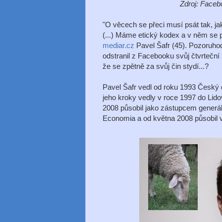
Zdroj: Faceb
"O věcech se přeci musí psát tak, jak 
(...) Máme etický kodex a v něm se 
mediar.cz
Pavel Šafr (45). Pozoruhod
odstranil z Facebooku svůj čtvrteční z
že se zpětně za svůj čin stydí...?
Pavel Šafr vedl od roku 1993 Český d
jeho kroky vedly v roce 1997 do Lid
2008 působil jako zástupcem generáln
Economia a od května 2008 působil v