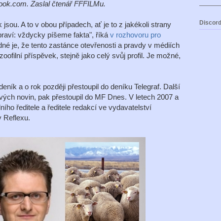
ook.com. Zaslal čtenář FFFILMu.
Discord
jsou. A to v obou případech, ať je to z jakékoli strany
praví: vždycky píšeme fakta", říká
v rozhovoru pro
né je, že tento zastánce otevřenosti a pravdy v médiích
oofilní příspěvek, stejně jako celý svůj profil. Je možné,
eník a o rok později přestoupil do deníku Telegraf. Další
ových novin, pak přestoupil do MF Dnes. V letech 2007 a
ího ředitele a ředitele redakcí ve vydavatelství
 Reflexu.