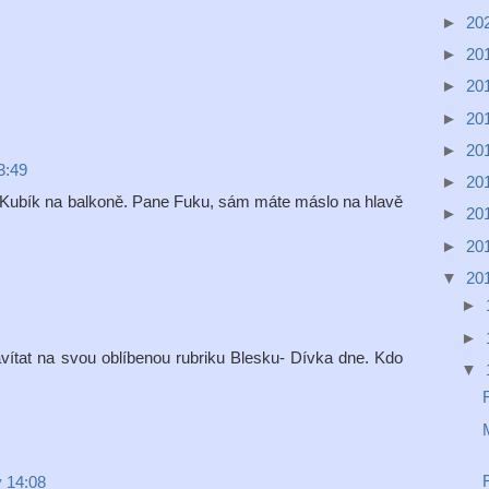
►
20
►
20
►
20
►
20
►
20
3:49
►
20
ž Kubík na balkoně. Pane Fuku, sám máte máslo na hlavě
►
20
►
20
▼
20
►
►
vítat na svou oblíbenou rubriku Blesku- Dívka dne. Kdo
▼
v 14:08