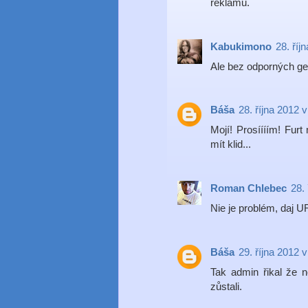
reklamu.
Kabukimono
28. říj
Ale bez odporných ge
Báša
28. října 2012 
Mojí! Prosíííím! Furt
mít klid...
Roman Chlebec
28.
Nie je problém, daj U
Báša
29. října 2012 v
Tak admin řikal že n
zůstali.