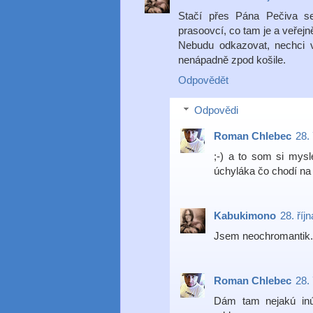
Stačí přes Pána Pečiva se
prasoovcí, co tam je a veřejně
Nebudu odkazovat, nechci v
nenápadně zpod košile.
Odpovědět
Odpovědi
Roman Chlebec
28.
;-) a to som si mysl
úchyláka čo chodí n
Kabukimono
28. říj
Jsem neochromantik. 
Roman Chlebec
28.
Dám tam nejakú inú