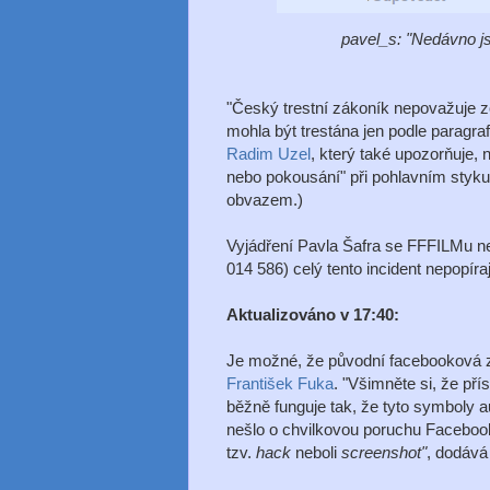
pavel_s: "Nedávno jse
"Český trestní zákoník nepovažuje zo
mohla být trestána jen podle paragraf
Radim Uzel
, který také upozorňuje, 
nebo pokousání" při pohlavním styku
obvazem.)
Vyjádření Pavla Šafra se FFFILMu nep
014 586) celý tento incident nepopíra
Aktualizováno v 17:40:
Je možné, že původní facebooková zp
František Fuka
. "Všimněte si, že p
běžně funguje tak, že tyto symboly 
nešlo o chvilkovou poruchu Facebook
tzv.
hack
neboli
screenshot"
, dodává