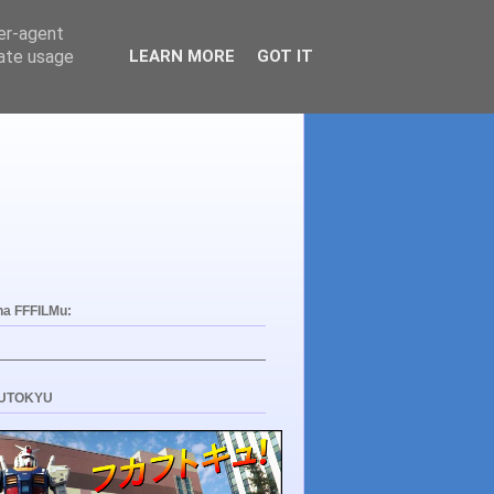
ser-agent
rate usage
LEARN MORE
GOT IT
na FFFILMu:
UTOKYU