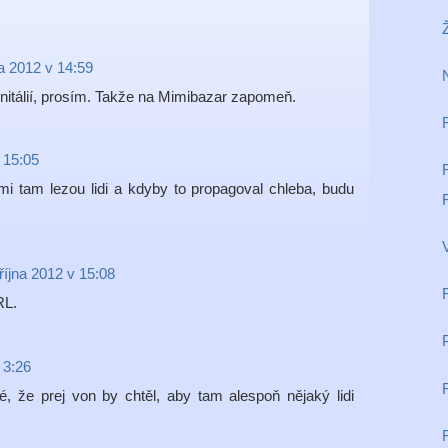
na 2012 v 14:59
nitálií, prosím. Takže na Mimibazar zapomeň.
v 15:05
 mi tam lezou lidi a kdyby to propagoval chleba, budu
 října 2012 v 15:08
RL.
 3:26
é, že prej von by chtěl, aby tam alespoň nějaký lidi