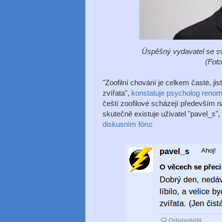
Úspěšný vydavatel se s
(Foto
"Zoofilní chování je celkem časté, j
zvířata",
konstatuje psycholog ren
čeští zoofilové scházejí především
skutečně existuje uživatel "pavel_s",
diskusním fóru
: