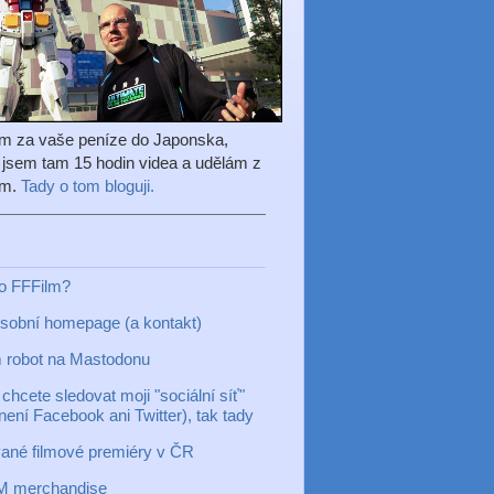
em za vaše peníze do Japonska,
l jsem tam 15 hodin videa a udělám z
ilm.
Tady o tom bloguji.
to FFFilm?
sobní homepage (a kontakt)
 robot na Mastodonu
chcete sledovat moji "sociální síť"
 není Facebook ani Twitter), tak tady
ané filmové premiéry v ČR
M merchandise