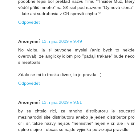
podobne lepsi bol preklad nazvu filmu ""Insider:Muž, který
věděl příliš mnoho" na SK siel pod nazvom "Dymová clona"
...kde asi sudruhovia z CR spravili chybu ?
Odpovědět
Anonymní
13. října 2009 v 9:49
No vidite, ja si puvodne myslel (aniz bych to nekde
overoval), ze anglicky idiom pro "padaji trakare" bude neco
s meatballs.
Zdalo se mi to trosku divne, to je pravda. :)
Odpovědět
Anonymní
13. října 2009 v 9:51
by se chtelo rici, ze mnoho distributoru je soucasti
mezinarodni site distributoru anebo je jeden distributor pro
cr i sr, takze nazvy nejsou "nemistne" nejen v cr, ale i v sr
uplne stejne - obcas se najde vyjimka potvrzujici pravidlo