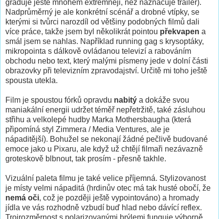
graduje ještě mnohem extrémněji, než naznačuje trailer).
Nadprůměrný je ale konkrétní scénář a drobné vtípky, se
kterými si tvůrci narozdíl od většiny podobných filmů dali
více práce, takže jsem byl několikrát pointou
překvapen
a
smál jsem se nahlas. Například running gag s krysoptáky,
mikropointa s dálkově ovládanou televizí a rabováním
obchodu nebo text, který malými písmeny jede v dolní části
obrazovky při televizním zpravodajství. Určitě mi toho ještě
spousta utekla.
Film je spoustou fórků opravdu
nabitý
a dokáže svou
maniakální energii udržet téměř nepřetržitě, také zásluhou
střihu a velkolepé hudby Marka Mothersbaugha (která
připomíná styl Zimmera / Media Ventures, ale je
nápaditější). Bohužel se nekonají žádné pečlivě budované
emoce jako u Pixaru, ale když už chtějí filmaři nezávazně
groteskově blbnout, tak prosím - přesně takhle.
Vizuální paleta filmu je také velice příjemná. Stylizovanost
je místy velmi nápaditá (hrdinův otec má tak husté obočí, že
nemá oči
, což je později ještě vypointováno) a hromady
jídla ve vás rozhodně vzbudí buď hlad nebo dávící reflex.
Trojrozměrnost s polarizovanými brýlemi funguje výborně,