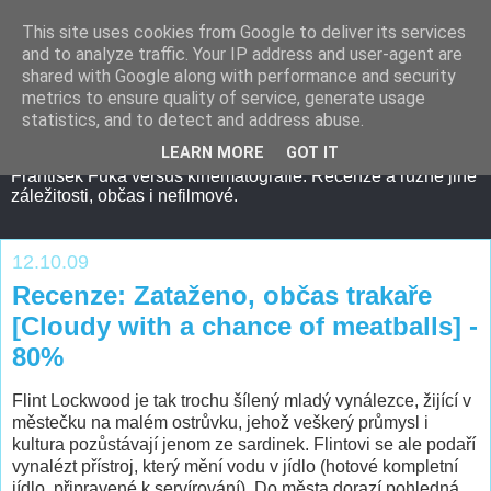
This site uses cookies from Google to deliver its services
and to analyze traffic. Your IP address and user-agent are
shared with Google along with performance and security
metrics to ensure quality of service, generate usage
statistics, and to detect and address abuse.
LEARN MORE
GOT IT
František Fuka versus kinematografie. Recenze a různé jiné
záležitosti, občas i nefilmové.
12.10.09
Recenze: Zataženo, občas trakaře
[Cloudy with a chance of meatballs] -
80%
Flint Lockwood je tak trochu šílený mladý vynálezce, žijící v
městečku na malém ostrůvku, jehož veškerý průmysl i
kultura pozůstávají jenom ze sardinek. Flintovi se ale podaří
vynalézt přístroj, který mění vodu v jídlo (hotové kompletní
jídlo, připravené k servírování). Do města dorazí pohledná