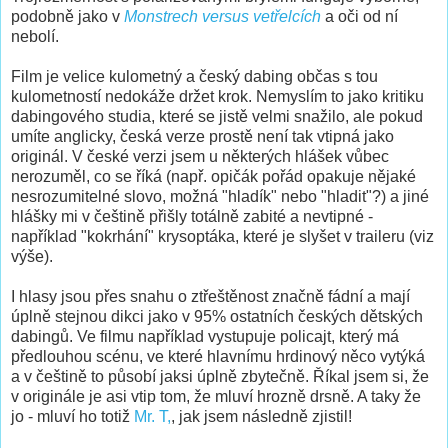
podobně jako v
Monstrech versus vetřelcích
a oči od ní
nebolí.
Film je velice kulometný a český dabing občas s tou
kulometností nedokáže držet krok. Nemyslím to jako kritiku
dabingového studia, které se jistě velmi snažilo, ale pokud
umíte anglicky, česká verze prostě není tak vtipná jako
originál. V české verzi jsem u některých hlášek vůbec
nerozuměl, co se říká (např. opičák pořád opakuje nějaké
nesrozumitelné slovo, možná "hladík" nebo "hladit"?) a jiné
hlášky mi v češtině přišly totálně zabité a nevtipné -
například "kokrhání" krysoptáka, které je slyšet v traileru (viz
výše).
I hlasy jsou přes snahu o ztřeštěnost značně fádní a mají
úplně stejnou dikci jako v 95% ostatních českých dětských
dabingů. Ve filmu například vystupuje policajt, který má
předlouhou scénu, ve které hlavnímu hrdinový něco vytýká
a v češtině to působí jaksi úplně zbytečně. Říkal jsem si, že
v originále je asi vtip tom, že mluví hrozně drsně. A taky že
jo - mluví ho totiž
Mr. T,
, jak jsem následně zjistil!