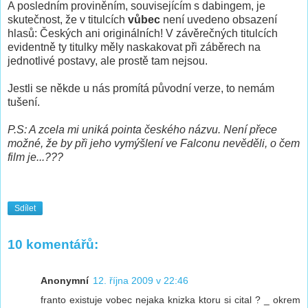
A posledním proviněním, souvisejícím s dabingem, je
skutečnost, že v titulcích
vůbec
není uvedeno obsazení
hlasů: Českých ani originálních! V závěrečných titulcích
evidentně ty titulky měly naskakovat při záběrech na
jednotlivé postavy, ale prostě tam nejsou.
Jestli se někde u nás promítá původní verze, to nemám
tušení.
P.S: A zcela mi uniká pointa českého názvu. Není přece
možné, že by při jeho vymýšlení ve Falconu nevěděli, o čem
film je...???
Sdílet
10 komentářů:
Anonymní
12. října 2009 v 22:46
franto existuje vobec nejaka knizka ktoru si cital ? _ okrem