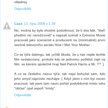
vkladnej.
Odpovědět
Case
13. října 2009 v 1:38
No, možná by bylo vhodné podotknout, že ti dva lidé, "kteří
předtím nic nerežírovali" a napsali scénář k Extreme Movie
pracovali jako scenáristi a producenti na (minimálně) první
sezóně televizního seriálu How I Met Your Mother...
Co se týče dabingu, tak určitě škoda, že u nás nejde tenhle
film nedabovaný, protože kdy se jednomu poštěstí zajít na
film, ve kterém společně hrají Neil Patrick Harris a Mr. T? ;)
A co se českého názvu týče, tak nejsi bohužel sám, kdo
jeho smysl naprosto nechápe :( Když jsem s ním byl nucen
pracovat, tak jsem tam navíc pořád podvědomě místo toho
"občas" cpal aspoň "místy".
Odpovědět