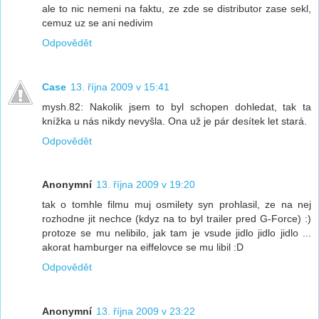
ale to nic nemeni na faktu, ze zde se distributor zase sekl,
cemuz uz se ani nedivim
Odpovědět
Case
13. října 2009 v 15:41
mysh.82: Nakolik jsem to byl schopen dohledat, tak ta
knížka u nás nikdy nevyšla. Ona už je pár desítek let stará.
Odpovědět
Anonymní
13. října 2009 v 19:20
tak o tomhle filmu muj osmilety syn prohlasil, ze na nej
rozhodne jit nechce (kdyz na to byl trailer pred G-Force) :)
protoze se mu nelibilo, jak tam je vsude jidlo jidlo jidlo ...
akorat hamburger na eiffelovce se mu libil :D
Odpovědět
Anonymní
13. října 2009 v 23:22