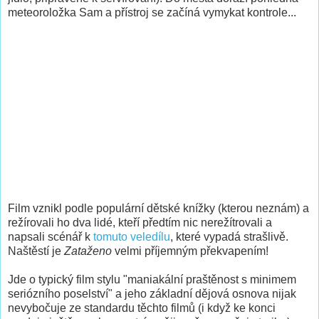
meteoroložka Sam a přístroj se začíná vymykat kontrole...
Film vznikl podle populární dětské knížky (kterou neznám) a
režírovali ho dva lidé, kteří předtím nic nerežítrovali a
napsali scénář k
tomuto veledílu
, které vypadá strašlivě.
Naštěstí je
Zataženo
velmi příjemným překvapením!
Jde o typický film stylu "maniakální praštěnost s minimem
seriózního poselství" a jeho základní dějová osnova nijak
nevybočuje ze standardu těchto filmů (i když ke konci