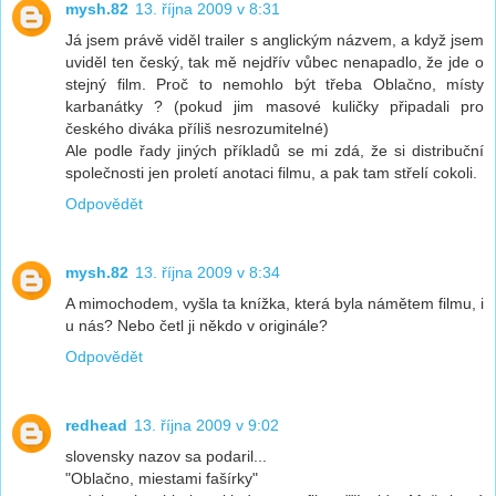
mysh.82
13. října 2009 v 8:31
Já jsem právě viděl trailer s anglickým názvem, a když jsem
uviděl ten český, tak mě nejdřív vůbec nenapadlo, že jde o
stejný film. Proč to nemohlo být třeba Oblačno, místy
karbanátky ? (pokud jim masové kuličky připadali pro
českého diváka příliš nesrozumitelné)
Ale podle řady jiných příkladů se mi zdá, že si distribuční
společnosti jen proletí anotaci filmu, a pak tam střelí cokoli.
Odpovědět
mysh.82
13. října 2009 v 8:34
A mimochodem, vyšla ta knížka, která byla námětem filmu, i
u nás? Nebo četl ji někdo v originále?
Odpovědět
redhead
13. října 2009 v 9:02
slovensky nazov sa podaril...
"Oblačno, miestami fašírky"