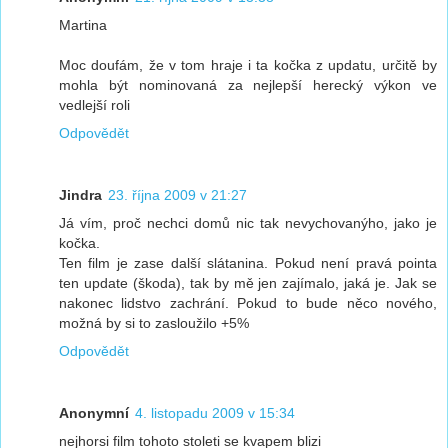
Martina
Moc doufám, že v tom hraje i ta kočka z updatu, určitě by
mohla být nominovaná za nejlepší herecký výkon ve
vedlejší roli
Odpovědět
Jindra
23. října 2009 v 21:27
Já vím, proč nechci domů nic tak nevychovanýho, jako je
kočka.
Ten film je zase další slátanina. Pokud není pravá pointa
ten update (škoda), tak by mě jen zajímalo, jaká je. Jak se
nakonec lidstvo zachrání. Pokud to bude něco nového,
možná by si to zasloužilo +5%
Odpovědět
Anonymní
4. listopadu 2009 v 15:34
nejhorsi film tohoto stoleti se kvapem blizi