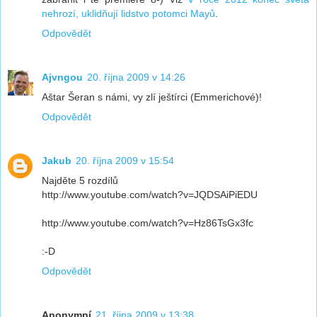
nehrozí, uklidňují lidstvo potomci Mayů
.
Odpovědět
Ajvngou
20. října 2009 v 14:26
Aštar Šeran s námi, vy zlí ještírci (Emmerichové)!
Odpovědět
Jakub
20. října 2009 v 15:54
Najděte 5 rozdílů
http://www.youtube.com/watch?v=JQDSAiPiEDU
http://www.youtube.com/watch?v=Hz86TsGx3fc
:-D
Odpovědět
Anonymní
21. října 2009 v 13:38