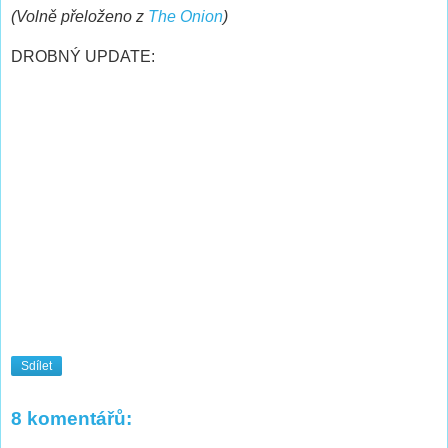
(Volně přeloženo z
The Onion
)
DROBNÝ UPDATE:
Sdílet
8 komentářů: