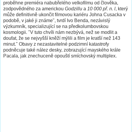
proběhne premiéra nabubřelého velkofilmu od člověka,
zodpovědného za americkou
Godzillu
a
10 000 př. n. l
, který
může definitivně ukončit filmovou kariéru Johna Cusacka v
podobě, v jaké ji známe", tvrdí Ivo Benda, nezávislý
výzkumník, specializující se na předkolumbovskou
kosmologii. "V tuto chvíli nám nezbývá, než se modlit a
doufat, že se nejvyšší kněží mýlili a film je kratší než 143
minut." Obavy z nezastavitelné podzimní katastrofy
podněcuje také nález desky, zobrazující mayského krále
Pacala, jak znechuceně opouští smíchovský multiplex.