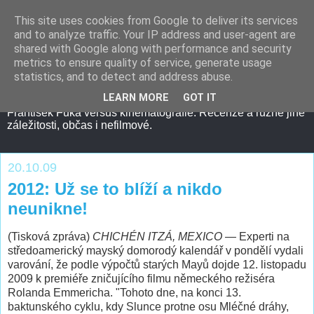
This site uses cookies from Google to deliver its services
and to analyze traffic. Your IP address and user-agent are
shared with Google along with performance and security
metrics to ensure quality of service, generate usage
statistics, and to detect and address abuse.
LEARN MORE
GOT IT
František Fuka versus kinematografie. Recenze a různé jiné
záležitosti, občas i nefilmové.
20.10.09
2012: Už se to blíží a nikdo
neunikne!
(Tisková zpráva)
CHICHÉN ITZÁ, MEXICO
— Experti na
středoamerický mayský domorodý kalendář v pondělí vydali
varování, že podle výpočtů starých Mayů dojde 12. listopadu
2009 k premiéře zničujícího filmu německého režiséra
Rolanda Emmericha. "Tohoto dne, na konci 13.
baktunského cyklu, kdy Slunce protne osu Mléčné dráhy,