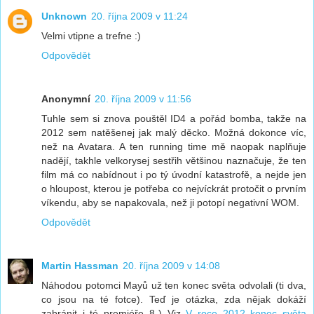
Unknown
20. října 2009 v 11:24
Velmi vtipne a trefne :)
Odpovědět
Anonymní
20. října 2009 v 11:56
Tuhle sem si znova pouštěl ID4 a pořád bomba, takže na
2012 sem natěšenej jak malý děcko. Možná dokonce víc,
než na Avatara. A ten running time mě naopak naplňuje
nadějí, takhle velkorysej sestřih většinou naznačuje, že ten
film má co nabídnout i po tý úvodní katastrofě, a nejde jen
o hloupost, kterou je potřeba co nejvíckrát protočit o prvním
víkendu, aby se napakovala, než ji potopí negativní WOM.
Odpovědět
Martin Hassman
20. října 2009 v 14:08
Náhodou potomci Mayů už ten konec světa odvolali (ti dva,
co jsou na té fotce). Teď je otázka, zda nějak dokáží
zabránit i té premiéře 8-) Viz
V roce 2012 konec světa