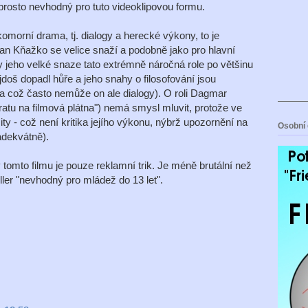
rosto nevhodný pro tuto videoklipovou formu.
omorní drama, tj. dialogy a herecké výkony, to je
lan Kňažko se velice snaží a podobně jako pro hlavní
ky jeho velké snaze tato extrémně náročná role po většinu
doš dopadl hůře a jeho snahy o filosofování jsou
za což často nemůže on ale dialogy). O roli Dagmar
atu na filmová plátna") nemá smysl mluvit, protože ve
ty - což není kritika jejího výkonu, nýbrž upozornění na
Osobní 
 adekvátně).
 tomto filmu je pouze reklamní trik. Je méně brutální než
ller "nevhodný pro mládež do 13 let".