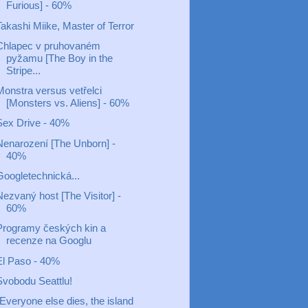
Furious] - 60%
akashi Miike, Master of Terror
Chlapec v pruhovaném
pyžamu [The Boy in the
Stripe...
Monstra versus vetřelci
[Monsters vs. Aliens] - 60%
Sex Drive - 40%
Nenarození [The Unborn] -
40%
Googletechnická...
ezvaný host [The Visitor] -
60%
Programy českých kin a
recenze na Googlu
El Paso - 40%
Svobodu Seattlu!
Everyone else dies, the island