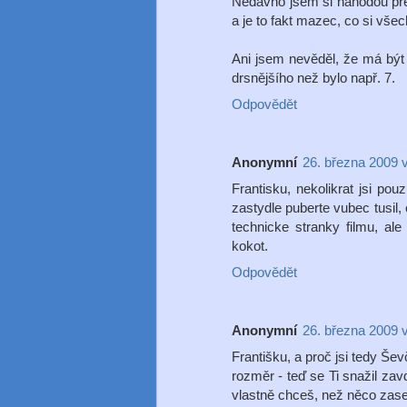
Nedávno jsem si náhodou pře
a je to fakt mazec, co si všech
Ani jsem nevěděl, že má být
drsnějšího než bylo např. 7.
Odpovědět
Anonymní
26. března 2009 
Frantisku, nekolikrat jsi pou
zastydle puberte vubec tusil,
technicke stranky filmu, ale
kokot.
Odpovědět
Anonymní
26. března 2009 
Františku, a proč jsi tedy Šev
rozměr - teď se Ti snažil zavd
vlastně chceš, než něco zase