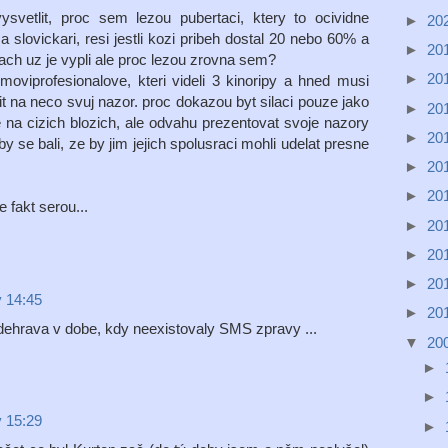
svetlit, proc sem lezou pubertaci, ktery to ocividne
►
20
 a slovickari, resi jestli kozi pribeh dostal 20 nebo 60% a
►
20
ch uz je vypli ale proc lezou zrovna sem?
►
20
ilmoviprofesionalove, kteri videli 3 kinoripy a hned musi
it na neco svuj nazor. proc dokazou byt silaci pouze jako
►
20
 na cizich blozich, ale odvahu prezentovat svoje nazory
►
20
y se bali, ze by jim jejich spolusraci mohli udelat presne
►
20
►
20
 fakt serou...
►
20
►
20
►
20
v 14:45
►
20
m odehrava v dobe, kdy neexistovaly SMS zpravy ...
▼
20
►
►
v 15:29
►