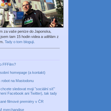
em za vaše peníze do Japonska,
l jsem tam 15 hodin videa a udělám z
ilm.
Tady o tom bloguji.
to FFFilm?
sobní homepage (a kontakt)
 robot na Mastodonu
chcete sledovat moji "sociální síť"
 není Facebook ani Twitter), tak tady
ané filmové premiéry v ČR
M merchandise