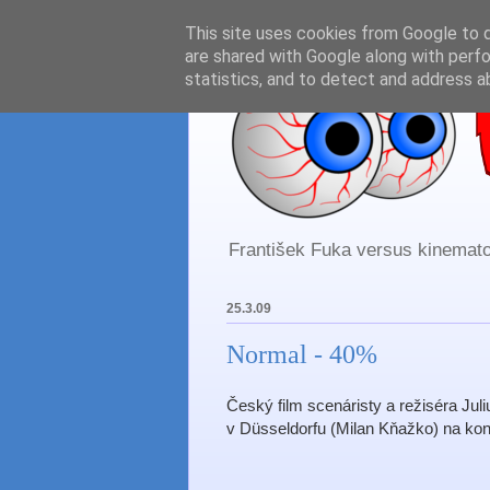
This site uses cookies from Google to de
are shared with Google along with perfo
statistics, and to detect and address a
František Fuka versus kinematog
25.3.09
Normal - 40%
Český film scenáristy a režiséra Juli
v Düsseldorfu (Milan Kňažko) na konci 