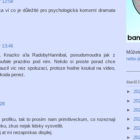
v 12:58
a ví co je důležité pro psychologická komorní dramata
v 13:46
Můžet
ru. Knazko a'la RadobyHannibal, pseudomoudra jak z
nebo j
zoufale prazdno pod nim. Nekdo si proste porad chce
ucil vic nez spoluzaci, protoze hodne koukal na video,
 Skoda penez.
Starší 
►
20
►
20
:28
►
20
►
20
 profiku, tak to prosim nam primitiveckum, co rozeznaji
ku, zkus nejak lidsky vysvetlit.
►
20
 at mi nezaprskas displej.
►
20