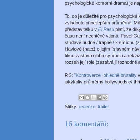
psychologické komorní drama) je nap
To, co
je
důležité pro psychologické k
zvládnuto přinejlepším průměrně. Mi
představitelku v
El Pasu
platí, že dí
času není nechtěně vtipná. Pavel Gaj
střídavě nudné / trapné / k smíchu (
Havlové (natož o jejím "slavném návr
filmu zastává úlohu symbolu a rekvizi
rozsah její role (zastává ji rozhodně
P.S:
"Kontroverze" ohledně brutality
v
jakýkoliv průměrný hollywoodský thri
Štitky:
recenze
,
trailer
16 komentářů: