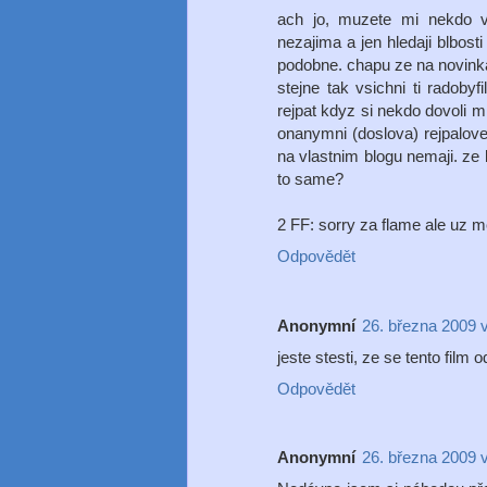
ach jo, muzete mi nekdo vy
nezajima a jen hledaji blbosti
podobne. chapu ze na novinka
stejne tak vsichni ti radobyf
rejpat kdyz si nekdo dovoli m
onanymni (doslova) rejpalove
na vlastnim blogu nemaji. ze b
to same?
2 FF: sorry za flame ale uz me
Odpovědět
Anonymní
26. března 2009 
jeste stesti, ze se tento fil
Odpovědět
Anonymní
26. března 2009 