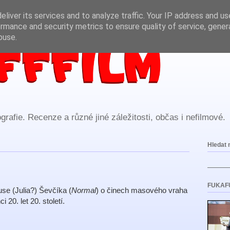
liver its services and to analyze traffic. Your IP address and u
rmance and security metrics to ensure quality of service, gene
buse.
rafie. Recenze a různé jiné záležitosti, občas i nefilmové.
Hledat 
FUKAF
use (Julia?) Ševčíka (
Normal
) o činech masového vraha
20. let 20. století.