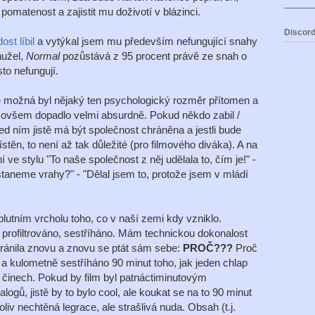
pomatenost a zajistit mu doživotí v blázinci.
Discord
st líbil
a vytýkal jsem mu především nefungující snahy
hužel,
Normal
pozůstává z 95 procent právě ze snah o
sto nefungují.
ré možná byl nějaký ten psychologický rozměr přítomen a
o ovšem dopadlo velmi absurdně. Pokud někdo zabil /
 před ním jistě má být společnost chráněna a jestli bude
n, to není až tak důležité (pro filmového diváka). A na
 ve stylu "To naše společnost z něj udělala to, čím je!" -
taneme vrahy?" - "Dělal jsem to, protože jsem v mládí
olutním vrcholu toho, co v naší zemi kdy vzniklo.
 profiltrováno, sestříháno. Mám technickou dokonalost
bránila znovu a znovu se ptát sám sebe:
PROČ???
Proč
a kulometně sestříháno 90 minut toho, jak jeden chlap
činech. Pokud by film byl patnáctiminutovým
gů, jistě by to bylo cool, ale koukat se na to 90 minut
oliv nechtěná legrace, ale strašlivá nuda. Obsah (t.j.