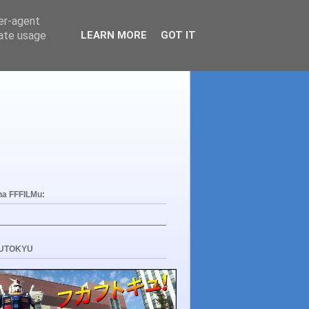
ser-agent
rate usage
LEARN MORE
GOT IT
na FFFILMu:
UTOKYU