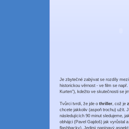
Je zbytečné zabývat se rozdíly mezi
historickou věrnost - ve film se např
Kurten"), kdežto ve skutečnosti se 
Tvůrci tvrdí, že jde o
thriller
, což je
chcete jakkoliv (aspoň trochu) užít.
následujících 90 minut sledujeme, j
obhájci (Pavel Gajdoš) jak vyrůstal a
flashbacky). Jediný napínavý aspek