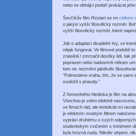
nebo se obhájci podaří prokázat jeho 
Ševčíkův film
Restart
se mi
celkem do
o jakýsi vyšší filosofický rozměr. Bo
vyšší filosofický rozměr, které napro
Jde o adaptaci divadelní hry, ve kte
nějak fungoval. Ve filmové podobě t
znásilnil / zmrzačil desítky lidí, tak
popraven nebo nadosmrti někam umístě
tom nic nezmění jakékoliv filosofování
"Potrestáme vraha, tím, že se sami s
souložil s prasaty."
Z řemeslného hlediska je film na abs
Všechno je velmi efektně nasvíceno,
ve fimech rád, ale tentokrát mi neza
je efektním modrým filtrem natočeno 
vypráví druhému o svých odporných 
studentským cvičením s minimem dialo
byla hrozná nuda. Nikoliv utrpení, nik