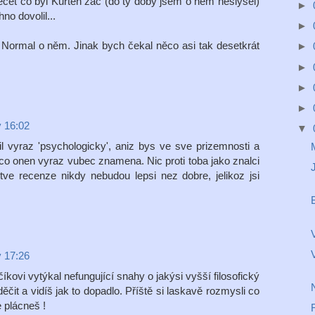
čet co byl Kurten zač (do tý doby jsem o něm neslyšel)
►
no dovolil...
►
 Normal o něm. Jinak bych čekal něco asi tak desetkrát
►
►
►
►
v 16:02
▼
zil vyraz 'psychologicky', aniz bys ve sve prizemnosti a
 co onen vyraz vubec znamena. Nic proti toba jako znalci
J
 tve recenze nikdy nebudou lepsi nez dobre, jelikoz jsi
V
v 17:26
číkovi vytýkal nefungující snahy o jakýsi vyšší filosofický
ěčit a vidíš jak to dopadlo. Příště si laskavě rozmysli co
 plácneš !
R