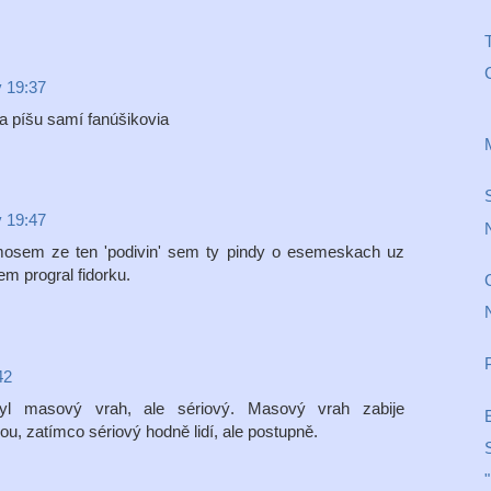
T
v 19:37
ka píšu samí fanúšikovia
v 19:47
mosem ze ten 'podivin' sem ty pindy o esemeskach uz
em progral fidorku.
N
42
byl masový vrah, ale sériový. Masový vrah zabije
ou, zatímco sériový hodně lidí, ale postupně.
"