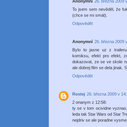
Anonymní
26. března 2009 
To jsem sem nevěděl, že fuk
(chce se mi smát).
Odpovědět
Anonymní
26. března 2009 
Bylo to jasne uz z traile
komiksu, efekt pro efekt, 
dokazovat, ze se ve skole na
ale dobrej film se dela jinak.
Odpovědět
Rostej
26. března 2009 v 14
2 onanym z 12:58:
ty se v tom ocividne vyznas,
leda tak Star Wars od Star Tre
nejdriv se ale poradne vysmej