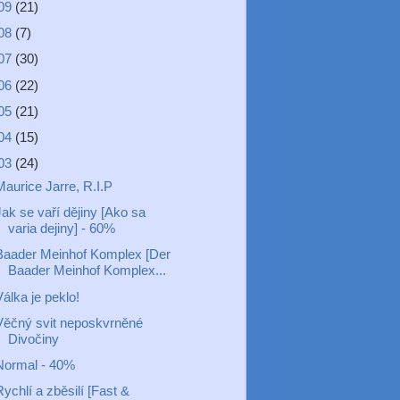
09
(21)
08
(7)
07
(30)
06
(22)
05
(21)
04
(15)
03
(24)
Maurice Jarre, R.I.P
ak se vaří dějiny [Ako sa
varia dejiny] - 60%
Baader Meinhof Komplex [Der
Baader Meinhof Komplex...
álka je peklo!
Věčný svit neposkvrněné
Divočiny
Normal - 40%
ychlí a zběsilí [Fast &