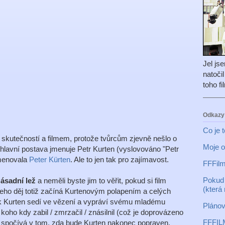
Jel js
natoči
toho f
Odkazy
Co je 
 skutečností a filmem, protože tvůrcům zjevně nešlo o
Moje o
. hlavní postava jmenuje Petr Kurten (vyslovováno "Petr
jmenovala
Peter Kürten
. Ale to jen tak pro zajímavost.
FFFilm
Pokud 
zásadní lež
a neměli byste jim to věřit, pokud si film
(která
 Jeho děj totiž začíná Kurtenovým polapením a celých
ak Kurten sedí ve vězení a vypráví svému mladému
Plánov
 koho kdy zabil / zmrzačil / znásilnil (což je doprovázeno
FFFIL
t spočívá v tom, zda bude Kurten nakonec popraven,