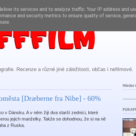
liver its services and to analyze traffic. Your IP address and u
rmance and security metrics to ensure quality of service, gene
buse.
rafie. Recenze a různé jiné záležitosti, občas i nefilmové.
Hledat 
oměsta [Dræberne fra Nibe] - 60%
FUKAF
 v Dánsku. A v něm žijí dva starší zedníci, které
serou jejich manželky. Takže se dohodnou, že si na ně
raha z Ruska.