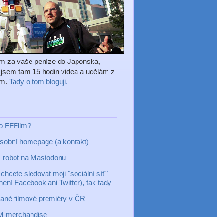
em za vaše peníze do Japonska,
l jsem tam 15 hodin videa a udělám z
ilm.
Tady o tom bloguji.
to FFFilm?
sobní homepage (a kontakt)
 robot na Mastodonu
chcete sledovat moji "sociální síť"
 není Facebook ani Twitter), tak tady
ané filmové premiéry v ČR
M merchandise