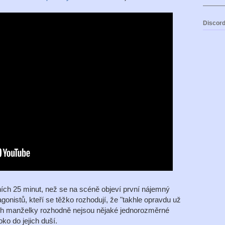
Discord
vních 25 minut, než se na scéně objeví první nájemný
agonistů, kteří se těžko rozhodují, že "takhle opravdu už
ich manželky rozhodně nejsou nějaké jednorozměrné
ko do jejich duší.