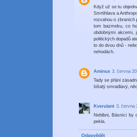
Když už se tu objedn
Smrtihlava a Anthropo
rozvahou o zbraních p
tom bazmeku, co hod
obdobnými akcemi, j
politických dopadů at
to do dvou dnů - nebo
nehodách.
Aminux
3. června 20
Tady se přání zásadně
šišatý smradlavý, něc
Kverulant
3. června 
Neblbni, Básníci by 
pekla.
Odpovědět