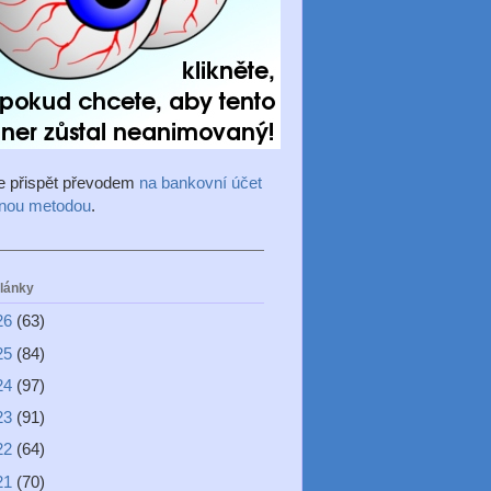
e přispět převodem
na bankovní účet
inou metodou
.
články
26
(63)
25
(84)
24
(97)
23
(91)
22
(64)
21
(70)