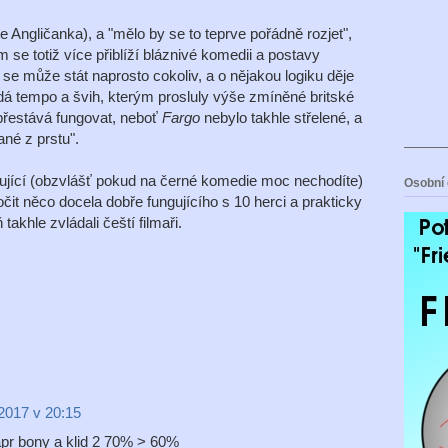
 Angličanka), a "mělo by se to teprve pořádně rozjet",
 se totiž více přiblíží bláznivé komedii a postavy
 se může stát naprosto cokoliv, a o nějakou logiku děje
dá tempo a švih, kterým prosluly výše zmíněné britské
přestává fungovat, neboť
Fargo
nebylo takhle střelené, a
ané z prstu".
ující (obzvlášť pokud na černé komedie moc nechodíte)
Osobní 
čit něco docela dobře fungujícího s 10 herci a prakticky
khle zvládali čeští filmaři.
2017 v 20:15
 napr bony a klid 2 70% > 60%