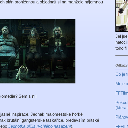
ich plán prohlédnou a objednají si na manžele nájemnou
Jel js
natoči
toho f
Odkazy
Co je 
Moje o
FFFilm
 komedie? Sem s ní!
Pokud 
(která
 jasné inspirace. Jednak maloměstské hořké
Plánov
dnak brutální gangsterské taškařice, především britské
 nebo
Jednotka příliš rychlého nasazení
).
FFFIL