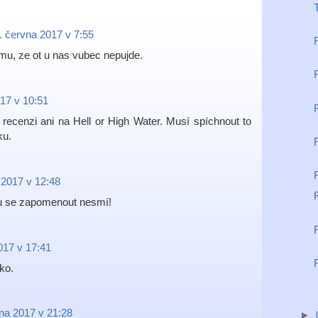
. června 2017 v 7:55
mu, ze ot u nas vubec nepujde.
017 v 10:51
 recenzi ani na Hell or High Water. Musí spíchnout to
ku.
 2017 v 12:48
ku se zapomenout nesmí!
017 v 17:41
ko.
vna 2017 v 21:28
►