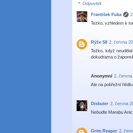
Odpovědi
František Fuka
2
Tezko, vzhledem k to
Rýže 58
2. června 2
Težko, když neudělal
dokudrama o žapons
Anonymní
2. června
Ale na pobřežní hlíd
Diskuter
2. června 2
Nebudte Marabu Anic
Grim Reaper
2. čer