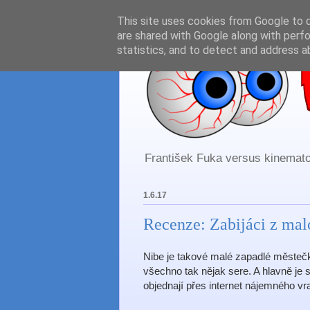
This site uses cookies from Google to de
are shared with Google along with perfo
statistics, and to detect and address a
František Fuka versus kinematog
1.6.17
Recenze: Zabijáci z mal
Nibe je takové malé zapadlé městečko
všechno tak nějak sere. A hlavně je 
objednají přes internet nájemného v