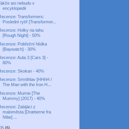
Takže asi nebudu v
encyklopedii
Recenze: Transformers:
Poslední rytíř [Transformer...
Recenze: Holky na tahu
[Rough Night] - 50%
Recenze: Pobřežní hlídka
[Baywatch] - 30%
Recenze: Auta 3 [Cars 3] -
80%
Recenze: Skokan - 40%
Recenze: Smrtihlav [HHhH /
The Man with the Iron H...
Recenze: Mumie [The
Mummy] (2017) - 40%
Recenze: Zabijáci z
maloměsta [Dræberne fra
Nibe] ...
05
(6)