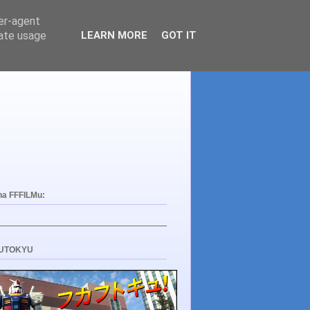
ser-agent
rate usage
LEARN MORE
GOT IT
na FFFILMu:
UTOKYU