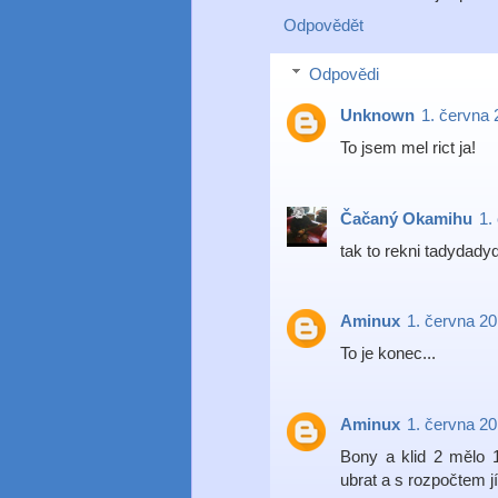
Odpovědět
Odpovědi
Unknown
1. června 
To jsem mel rict ja!
Čačaný Okamihu
1.
tak to rekni tadydady
Aminux
1. června 20
To je konec...
Aminux
1. června 20
Bony a klid 2 mělo 
ubrat a s rozpočtem j