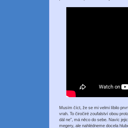
Musím číct, že se mi velmi líbilo pr
vrah. To čiročiré zoufalství obou prot
dál ne", má něco do sebe. Navíc jej
megery, ale nahlédneme docela hlubo