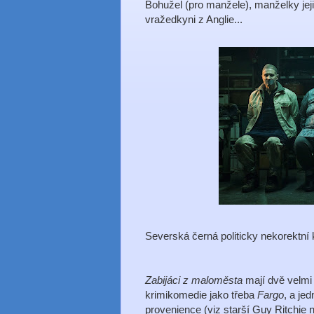
Bohužel (pro manžele), manželky jej
vražedkyni z Anglie...
Severská černá politicky nekorektní
Zabijáci z maloměsta
mají dvě velmi
krimikomedie jako třeba
Fargo
, a je
provenience (viz starší Guy Ritchie