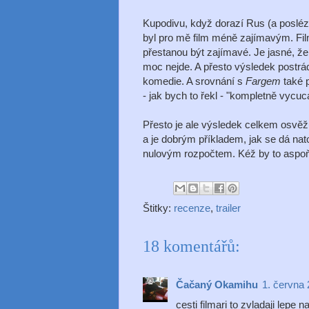
Kupodivu, když dorazí Rus (a posléze
byl pro mě film méně zajímavým. Film
přestanou být zajímavé. Je jasné, že
moc nejde. A přesto výsledek postrá
komedie. A srovnání s
Fargem
také 
- jak bych to řekl - "kompletně vycuc
Přesto je ale výsledek celkem osvěž
a je dobrým příkladem, jak se dá nato
nulovým rozpočtem. Kéž by to aspoň ta
Štitky:
recenze
,
trailer
18 komentářů:
Čačaný Okamihu
1. června 
cesti filmari to zvladaji lepe