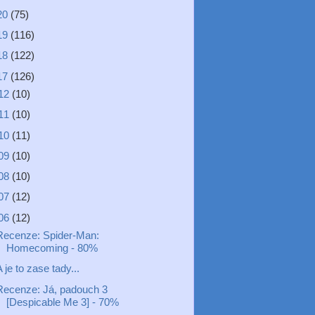
20
(75)
19
(116)
18
(122)
17
(126)
12
(10)
11
(10)
10
(11)
09
(10)
08
(10)
07
(12)
06
(12)
Recenze: Spider-Man:
Homecoming - 80%
 je to zase tady...
Recenze: Já, padouch 3
[Despicable Me 3] - 70%