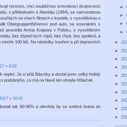
ávají recenze, chci souběžnou srovnávací dvojrecenzi
►
idu, s přihlédnutím k Atentátu (1964), se samostatnou
►
oužitých ve všech filmech v kostele, s vysvětlivkou o
►
ili Obergruppenführerovi pod auto, se srovnáním s
ež provedla Armia Krajowa v Polsku, s vysvětlením
►
entátu, bez zbytečných vtipů, bez chyb, bez spoilerů, a
 zemře 100 lidí. Na následky kouření a při dopravních
►
20
►
20
►
20
17 v 0:02
►
20
 neplní. Já si přál Básníky a dostal jsem velký hnědý
►
20
o podobnýho, co má na hlavě ten strejda hříbeček.
►
20
►
20
2017 v 10:41
►
20
dostali tak 80-90% a otevřela by se sedmá brána do
►
20
►
20