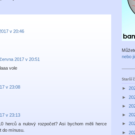
2017 v 20:46
Můžet
nebo j
 června 2017 v 20:51
daaa vole
Starší 
17 v 23:08
►
20
►
20
►
20
►
20
17 v 23:13
►
20
10 herců a nulový rozpočet? Asi bychom měli herce
ít do mínusu.
►
20