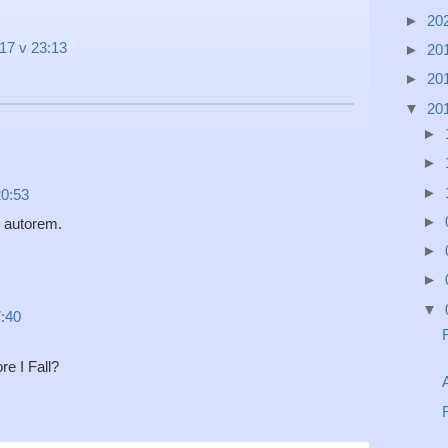
►
20
17 v 23:13
►
20
►
20
▼
20
►
►
►
20:53
►
 autorem.
►
►
▼
7:40
re I Fall?
A