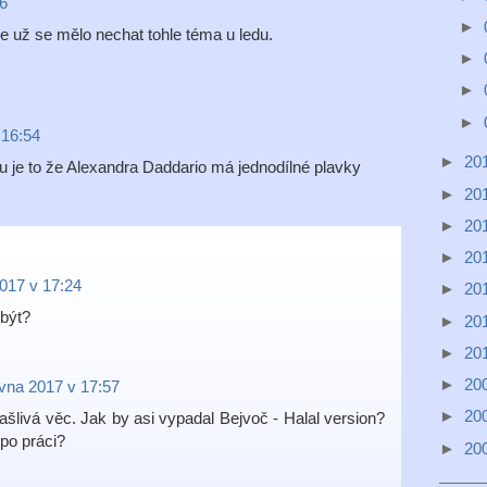
06
►
e už se mělo nechat tohle téma u ledu.
►
►
►
 16:54
►
20
mu je to že Alexandra Daddario má jednodílné plavky
►
20
►
20
►
20
017 v 17:24
►
20
 být?
►
20
►
20
►
20
rvna 2017 v 17:57
►
20
šlivá věc. Jak by asi vypadal Bejvoč - Halal version?
 po práci?
►
20