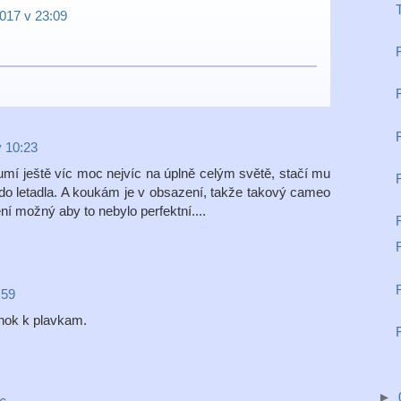
017 v 23:09
v 10:23
mí ještě víc moc nejvíc na úplně celým světě, stačí mu
o do letadla. A koukám je v obsazení, takže takový cameo
ní možný aby to nebylo perfektní....
:59
lnok k plavkam.
►