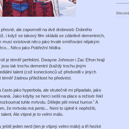
Discord
 přesně, ale zapomněl na dvě drobnosti: Dobrého
iž, i když se takový film skládá se zdánlivě dementních,
m musí existovat něco jako trvalé směřování nějakým
ěco... Něco jako
Pobřežní hlídka
.
lí je téměř perfektní. Dwayne Johnson i Zac Efron hrají
jsou tak trochu dementní (každý trochu jiným
ální talent (což koneckonců už předvedli v jiných
í téměř žádnou příležitost ho předvést.
 často jako hyperbola, ale skutečně mi připadalo, jako
aná. Jako kdyby se herci sešli na place a režisér řekl
prozkoumat tuhle mrtvolu. Dělejte pět minut humor." A
m, že mrtvola má penis... Není to úplně k nepřežití,
alent. Ale vtipné je to velmi málo.
ještě jeden nerd (ten je vtipný velmi málo) a tři hezké