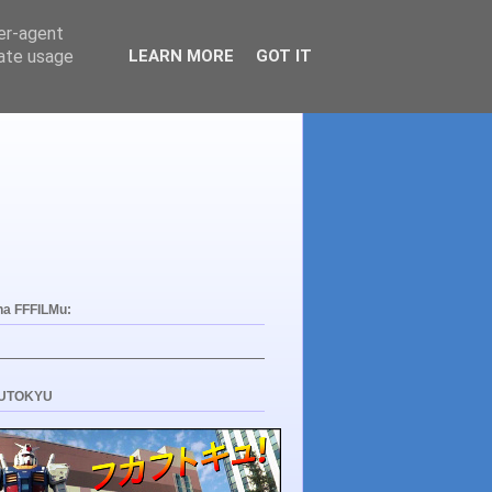
ser-agent
rate usage
LEARN MORE
GOT IT
na FFFILMu:
UTOKYU