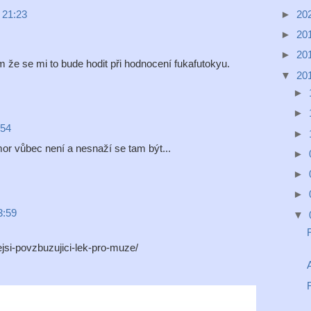
►
20
 21:23
►
20
►
20
m že se mi to bude hodit při hodnocení fukafutokyu.
▼
20
►
►
:54
►
or vůbec není a nesnaží se tam být...
►
►
►
3:59
▼
nejsi-povzbuzujici-lek-pro-muze/
A