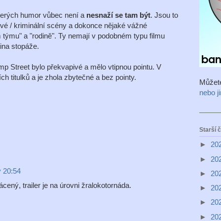
kterých humor vůbec není a
nesnaží se tam být
. Jsou to
vé / kriminální scény a dokonce nějaké vážné
m týmu" a "rodině". Ty nemají v podobném typu filmu
tina stopáže.
p Street bylo překvapivé a mělo vtipnou pointu. V
h titulků a je zhola zbytečné a bez pointy.
Můžet
nebo j
Starší 
►
20
►
20
v 20:54
►
20
cený, trailer je na úrovni žralokotornáda.
►
20
►
20
►
20