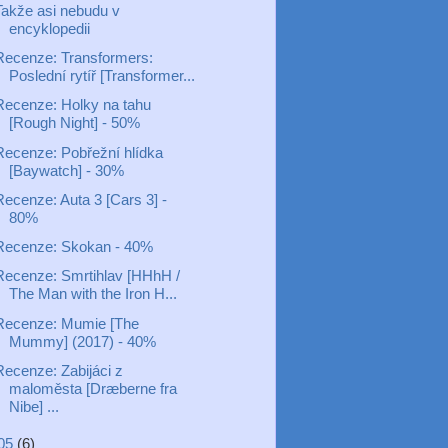
Takže asi nebudu v
encyklopedii
Recenze: Transformers:
Poslední rytíř [Transformer...
Recenze: Holky na tahu
[Rough Night] - 50%
Recenze: Pobřežní hlídka
[Baywatch] - 30%
Recenze: Auta 3 [Cars 3] -
80%
Recenze: Skokan - 40%
Recenze: Smrtihlav [HHhH /
The Man with the Iron H...
Recenze: Mumie [The
Mummy] (2017) - 40%
Recenze: Zabijáci z
maloměsta [Dræberne fra
Nibe] ...
05
(6)