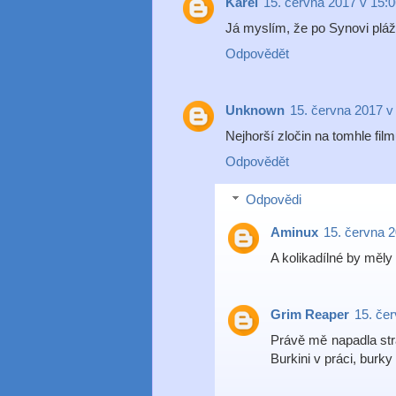
Karel
15. června 2017 v 15:
Já myslím, že po Synovi pláž
Odpovědět
Unknown
15. června 2017 v
Nejhorší zločin na tomhle fil
Odpovědět
Odpovědi
Aminux
15. června 2
A kolikadílné by měly
Grim Reaper
15. če
Právě mě napadla stra
Burkini v práci, burky