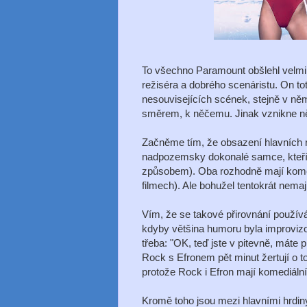
To všechno Paramount obšlehl velmi
režiséra a dobrého scenáristu. On tot
nesouvisejících scének, stejně v ně
směrem, k něčemu. Jinak vznikne n
Začněme tím, že obsazení hlavních ro
nadpozemsky dokonalé samce, kteří 
způsobem). Oba rozhodně mají komedi
filmech). Ale bohužel tentokrát nemaj
Vím, že se takové přirovnání používá
kdyby většina humoru byla improvizov
třeba: "OK, teď jste v pitevně, máte 
Rock s Efronem pět minut žertují o to
protože Rock i Efron mají komediální t
Kromě toho jsou mezi hlavními hrdiny 