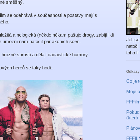
éně směšný.
film se odehrává v současnosti a postavy mají s
ného.
ležitá a nelogická (někdo někam pašuje drogy, zabíjí lidi
Jel js
e umožní nám natočit pár akčních scén.
natoči
toho f
i hrozně sprostí a dělají dadaistické humory.
ových herců se taky hodí...
Odkazy
Co je 
Moje o
FFFilm
Pokud 
(která
Plánov
FFFIL