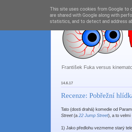
This site uses cookies from Google to de
are shared with Google along with perfo
statistics, and to detect and address a
František Fuka versus kinematog
14.6.17
Recenze: Pobřežní hlíd
Tato (dosti drahá) komedie od Para
Street
(a
22 Jump Street
), a to velmi
1) Jako předlohu vezmeme starý telev