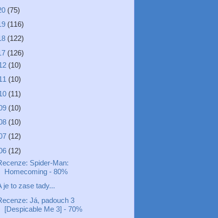
20
(75)
19
(116)
18
(122)
17
(126)
12
(10)
11
(10)
10
(11)
09
(10)
08
(10)
07
(12)
06
(12)
Recenze: Spider-Man:
Homecoming - 80%
 je to zase tady...
Recenze: Já, padouch 3
[Despicable Me 3] - 70%