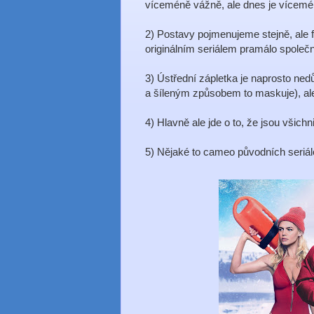
víceméně vážně, ale dnes je vícem
2) Postavy pojmenujeme stejně, ale 
originálním seriálem pramálo společ
3) Ústřední zápletka je naprosto nedů
a šíleným způsobem to maskuje), al
4) Hlavně ale jde o to, že jsou všichn
5) Nějaké to cameo původních seriál