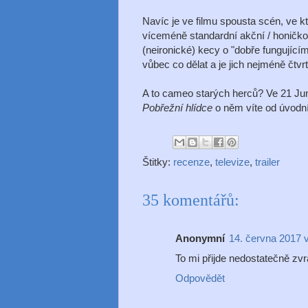
Navíc je ve filmu spousta scén, ve 
víceméně standardní akční / honičko
(neironické) kecy o "dobře fungující
vůbec co dělat a je jich nejméně čtvr
A to cameo starých herců? Ve 21 Jum
Pobřežní hlídce
o něm víte od úvodníc
Štitky:
recenze
,
televize
,
trailer
35 komentářů:
Anonymní
14. června 2017 
To mi přijde nedostatečně zvrá
Odpovědět