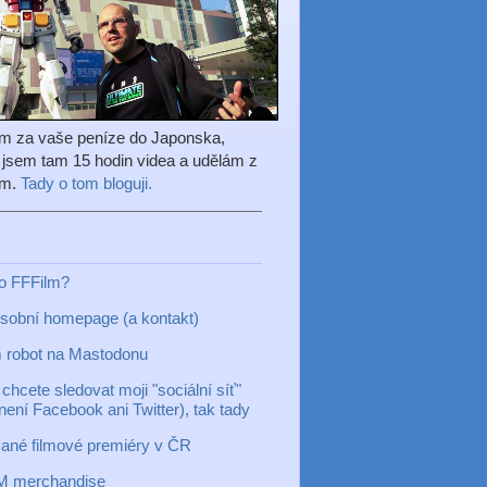
em za vaše peníze do Japonska,
l jsem tam 15 hodin videa a udělám z
ilm.
Tady o tom bloguji.
to FFFilm?
sobní homepage (a kontakt)
 robot na Mastodonu
chcete sledovat moji "sociální síť"
 není Facebook ani Twitter), tak tady
ané filmové premiéry v ČR
M merchandise