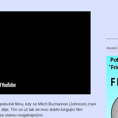
Osobní 
polovině filmu, kdy se Mitch Buchannon (Johnson) zraní
 děje. Tím se už tak ne-moc-dobře-fungující film
 se stanou megatrapnými.