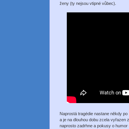
ženy (ty nejsou vtipné vůbec).
Naprostá tragédie nastane někdy po 
a je na dlouhou dobu zcela vyřazen z
naprosto zadrhne a pokusy o humor