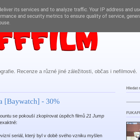
liver its services and to analyze traffic. Your IP address and u
rmance and security metrics to ensure quality of service, gene
buse.
rafie. Recenze a různé jiné záležitosti, občas i nefilmové.
Hledat 
ka [Baywatch] - 30%
FUKAF
mountu se pokouší zkopírovat úspěch filmů
21 Jump
 exaktně:
izní seriál, který byl v době svého vzniku myšlen