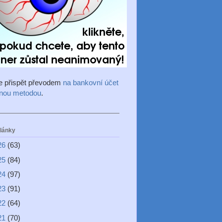
e přispět převodem
na bankovní účet
inou metodou
.
články
26
(63)
25
(84)
24
(97)
23
(91)
22
(64)
21
(70)