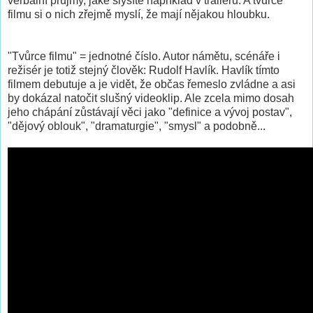
verbální průjmy, jaké slyšíte například v traileru. A tvůrce
filmu si o nich zřejmě myslí, že mají nějakou hloubku.
"Tvůrce filmu" = jednotné číslo. Autor námětu, scénáře i
režisér je totiž stejný člověk: Rudolf Havlík. Havlík tímto
filmem debutuje a je vidět, že občas řemeslo zvládne a asi
by dokázal natočit slušný videoklip. Ale zcela mimo dosah
jeho chápání zůstávají věci jako "definice a vývoj postav",
"dějový oblouk", "dramaturgie", "smysl" a podobně...