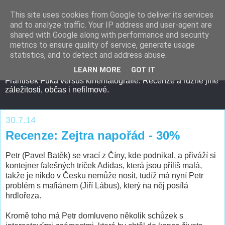
This site uses cookies from Google to deliver its services
and to analyze traffic. Your IP address and user-agent are
shared with Google along with performance and security
metrics to ensure quality of service, generate usage
statistics, and to detect and address abuse.
LEARN MORE
GOT IT
František Fuka versus kinematografie. Recenze a různé jiné
záležitosti, občas i nefilmové.
30.7.14
Recenze: Zejtra napořád - 30%
Petr (Pavel Batěk) se vrací z Číny, kde podnikal, a přiváží si
kontejner falešných triček Adidas, která jsou příliš malá,
takže je nikdo v Česku nemůže nosit, tudíž má nyní Petr
problém s mafiánem (Jiří Lábus), který na něj posílá
hrdlořeza.
Kromě toho má Petr domluveno několik schůzek s