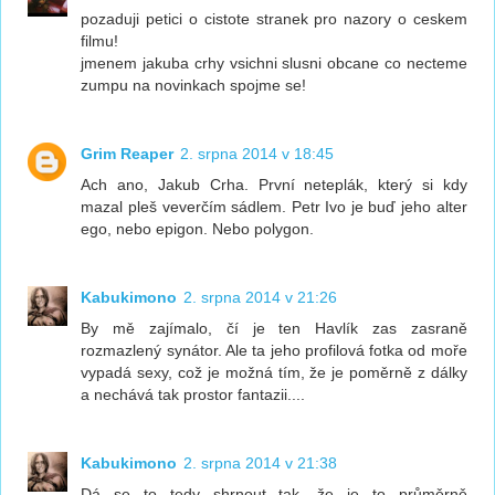
pozaduji petici o cistote stranek pro nazory o ceskem
filmu!
jmenem jakuba crhy vsichni slusni obcane co necteme
zumpu na novinkach spojme se!
Grim Reaper
2. srpna 2014 v 18:45
Ach ano, Jakub Crha. První neteplák, který si kdy
mazal pleš veverčím sádlem. Petr Ivo je buď jeho alter
ego, nebo epigon. Nebo polygon.
Kabukimono
2. srpna 2014 v 21:26
By mě zajímalo, čí je ten Havlík zas zasraně
rozmazlený synátor. Ale ta jeho profilová fotka od moře
vypadá sexy, což je možná tím, že je poměrně z dálky
a nechává tak prostor fantazii....
Kabukimono
2. srpna 2014 v 21:38
Dá se to tedy shrnout tak, že je to průměrně