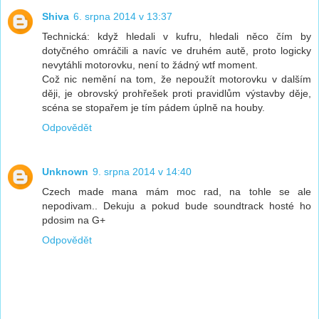
Shiva
6. srpna 2014 v 13:37
Technická: když hledali v kufru, hledali něco čím by
dotyčného omráčili a navíc ve druhém autě, proto logicky
nevytáhli motorovku, není to žádný wtf moment.
Což nic nemění na tom, že nepoužít motorovku v dalším
ději, je obrovský prohřešek proti pravidlům výstavby děje,
scéna se stopařem je tím pádem úplně na houby.
Odpovědět
Unknown
9. srpna 2014 v 14:40
Czech made mana mám moc rad, na tohle se ale
nepodivam.. Dekuju a pokud bude soundtrack hosté ho
pdosim na G+
Odpovědět