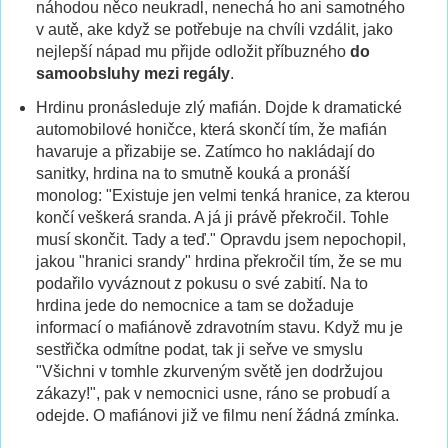
náhodou něco neukradl, nenechá ho ani samotného
v autě, ake když se potřebuje na chvíli vzdálit, jako
nejlepší nápad mu přijde odložit příbuzného
do
samoobsluhy mezi regály
.
Hrdinu pronásleduje zlý mafián. Dojde k dramatické
automobilové honičce, která skončí tím, že mafián
havaruje a přizabije se. Zatímco ho nakládají do
sanitky, hrdina na to smutně kouká a pronáší
monolog: "Existuje jen velmi tenká hranice, za kterou
končí veškerá sranda. A já ji právě překročil. Tohle
musí skončit. Tady a teď." Opravdu jsem nepochopil,
jakou "hranici srandy" hrdina překročil tím, že se mu
podařilo vyváznout z pokusu o své zabití. Na to
hrdina jede do nemocnice a tam se dožaduje
informací o mafiánově zdravotním stavu. Když mu je
sestřička odmítne podat, tak ji seřve ve smyslu
"Všichni v tomhle zkurveným světě jen dodržujou
zákazy!", pak v nemocnici usne, ráno se probudí a
odejde. O mafiánovi již ve filmu není žádná zmínka.