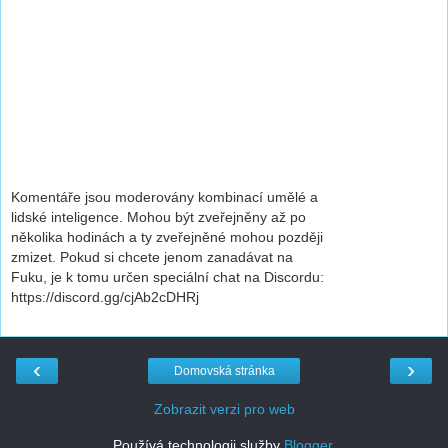
Komentáře jsou moderovány kombinací umělé a
lidské inteligence. Mohou být zveřejněny až po
několika hodinách a ty zveřejněné mohou později
zmizet. Pokud si chcete jenom zanadávat na
Fuku, je k tomu určen speciální chat na Discordu:
https://discord.gg/cjAb2cDHRj
‹
›
Domovská stránka
Zobrazit verzi pro web
Používá technologii služby
Blogger
.