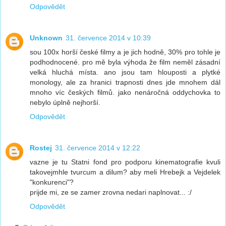
Odpovědět
Unknown
31. července 2014 v 10:39
sou 100x horší české filmy a je jich hodně, 30% pro tohle je
podhodnocené. pro mě byla výhoda že film neměl zásadní
velká hluchá místa. ano jsou tam hlouposti a plytké
monology, ale za hranici trapnosti dnes jde mnohem dál
mnoho víc českých filmů. jako nenáročná oddychovka to
nebylo úplně nejhorší.
Odpovědět
Rostej
31. července 2014 v 12:22
vazne je tu Statni fond pro podporu kinematografie kvuli
takovejmhle tvurcum a dilum? aby meli Hrebejk a Vejdelek
"konkurenci"?
prijde mi, ze se zamer zrovna nedari naplnovat... :/
Odpovědět