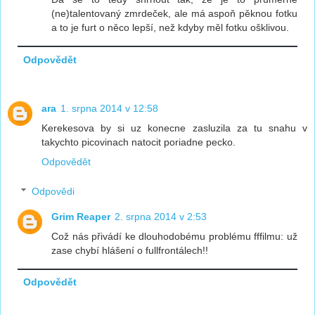
(ne)talentovaný zmrdeček, ale má aspoň pěknou fotku
a to je furt o něco lepší, než kdyby měl fotku ošklivou.
Odpovědět
ara
1. srpna 2014 v 12:58
Kerekesova by si uz konecne zasluzila za tu snahu v
takychto picovinach natocit poriadne pecko.
Odpovědět
Odpovědi
Grim Reaper
2. srpna 2014 v 2:53
Což nás přivádí ke dlouhodobému problému fffilmu: už
zase chybí hlášení o fullfrontálech!!
Odpovědět