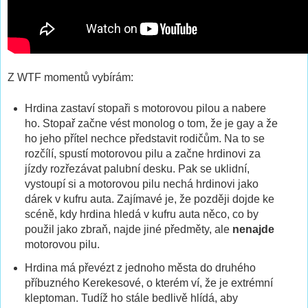
Z WTF momentů vybírám:
Hrdina zastaví stopaři s motorovou pilou a nabere
ho. Stopař začne vést monolog o tom, že je gay a že
ho jeho přítel nechce představit rodičům. Na to se
rozčílí, spustí motorovou pilu a začne hrdinovi za
jízdy rozřezávat palubní desku. Pak se uklidní,
vystoupí si a motorovou pilu nechá hrdinovi jako
dárek v kufru auta. Zajímavé je, že později dojde ke
scéně, kdy hrdina hledá v kufru auta něco, co by
použil jako zbraň, najde jiné předměty, ale
nenajde
motorovou pilu.
Hrdina má převézt z jednoho města do druhého
příbuzného Kerekesové, o kterém ví, že je extrémní
kleptoman. Tudíž ho stále bedlivě hlídá, aby