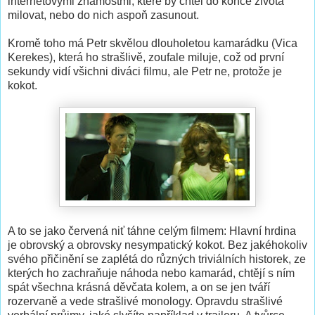
internetovými známostmi, které by chtěl do konce života
milovat, nebo do nich aspoň zasunout.
Kromě toho má Petr skvělou dlouholetou kamarádku (Vica
Kerekes), která ho strašlivě, zoufale miluje, což od první
sekundy vidí všichni diváci filmu, ale Petr ne, protože je
kokot.
A to se jako červená niť táhne celým filmem: Hlavní hrdina
je obrovský a obrovsky nesympatický kokot. Bez jakéhokoliv
svého přičinění se zaplétá do různých triviálních historek, ze
kterých ho zachraňuje náhoda nebo kamarád, chtějí s ním
spát všechna krásná děvčata kolem, a on se jen tváří
rozervaně a vede strašlivé monology. Opravdu strašlivé