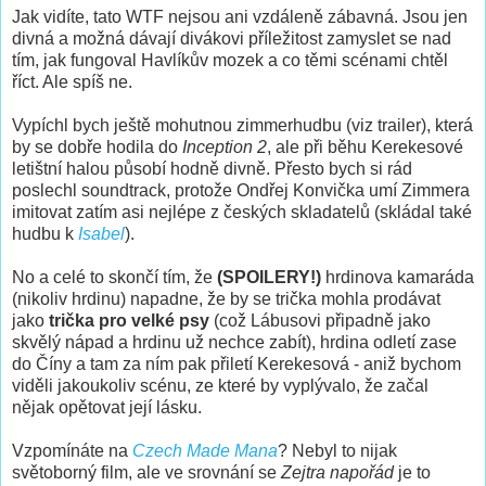
Jak vidíte, tato WTF nejsou ani vzdáleně zábavná. Jsou jen
divná a možná dávají divákovi příležitost zamyslet se nad
tím, jak fungoval Havlíkův mozek a co těmi scénami chtěl
říct. Ale spíš ne.
Vypíchl bych ještě mohutnou zimmerhudbu (viz trailer), která
by se dobře hodila do
Inception 2
, ale při běhu Kerekesové
letištní halou působí hodně divně. Přesto bych si rád
poslechl soundtrack, protože Ondřej Konvička umí Zimmera
imitovat zatím asi nejlépe z českých skladatelů (skládal také
hudbu k
Isabel
).
No a celé to skončí tím, že
(SPOILERY!)
hrdinova kamaráda
(nikoliv hrdinu) napadne, že by se trička mohla prodávat
jako
trička pro velké psy
(což Lábusovi připadně jako
skvělý nápad a hrdinu už nechce zabít), hrdina odletí zase
do Číny a tam za ním pak přiletí Kerekesová - aniž bychom
viděli jakoukoliv scénu, ze které by vyplývalo, že začal
nějak opětovat její lásku.
Vzpomínáte na
Czech Made Mana
? Nebyl to nijak
světoborný film, ale ve srovnání se
Zejtra napořád
je to