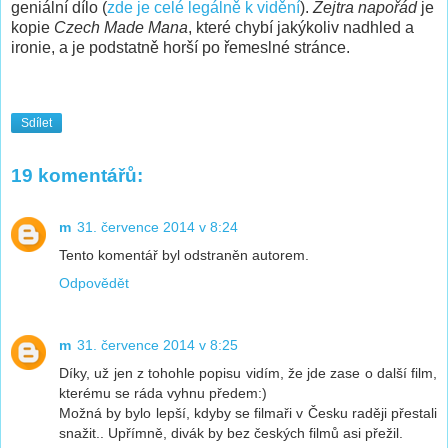
geniální dílo (
zde je celé legálně k vidění
).
Zejtra napořád
je
kopie
Czech Made Mana
, které chybí jakýkoliv nadhled a
ironie, a je podstatně horší po řemeslné stránce.
Sdílet
19 komentářů:
m
31. července 2014 v 8:24
Tento komentář byl odstraněn autorem.
Odpovědět
m
31. července 2014 v 8:25
Díky, už jen z tohohle popisu vidím, že jde zase o další film,
kterému se ráda vyhnu předem:)
Možná by bylo lepší, kdyby se filmaři v Česku raději přestali
snažit.. Upřímně, divák by bez českých filmů asi přežil.