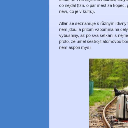
co nejdál (tzn. o pár měst za kopec, 
neví, co je v kufru).
Allan se seznamuje s různými divnými
něm jdou, a přitom vzpomíná na celý s
výbušniny, až po svá setkání s nejmo
proto, že uměl sestrojit atomovou bom
něm aspoň myslí.