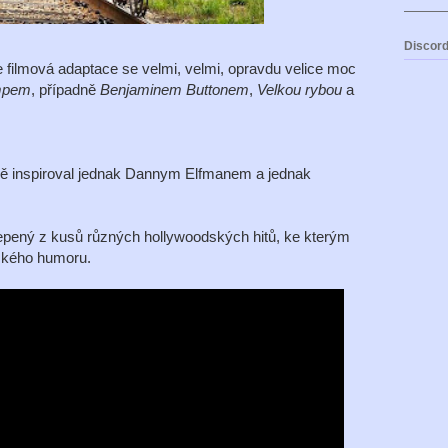
Discord
e filmová adaptace se velmi, velmi, opravdu velice moc
mpem
, případně
Benjaminem Buttonem
,
Velkou rybou
a
ě inspiroval jednak Dannym Elfmanem a jednak
slepený z kusů různých hollywoodských hitů, ke kterým
dského humoru.