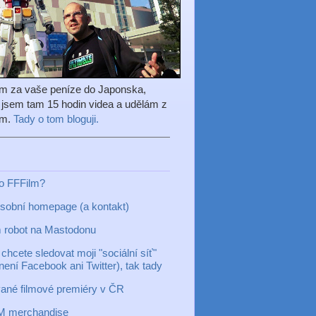
em za vaše peníze do Japonska,
l jsem tam 15 hodin videa a udělám z
ilm.
Tady o tom bloguji.
to FFFilm?
sobní homepage (a kontakt)
 robot na Mastodonu
chcete sledovat moji "sociální síť"
 není Facebook ani Twitter), tak tady
ané filmové premiéry v ČR
M merchandise