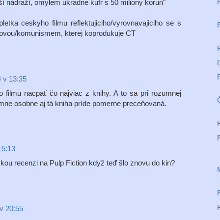
žší nádraží, omylem ukradne kufr s 50 miliony korun"
pletka ceskyho filmu reflektujiciho/vyrovnavajiciho se s
ovou/komunismem, kterej koprodukuje CT
4 v 13:35
 filmu nacpať čo najviac z knihy. A to sa pri rozumnej
Č
ne osobne aj tá kniha príde pomerne preceňovaná.
15:13
kou recenzi na Pulp Fiction když teď šlo znovu do kin?
v 20:55