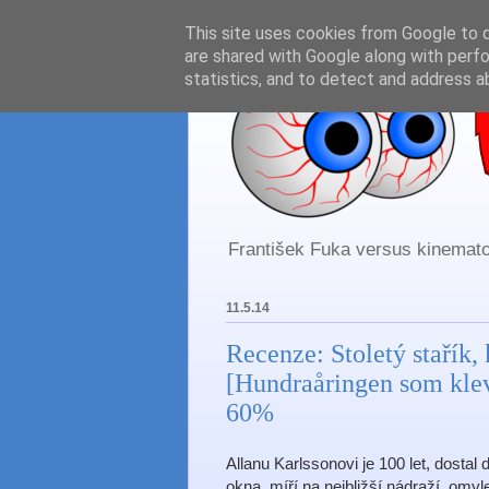
This site uses cookies from Google to de
are shared with Google along with perfo
statistics, and to detect and address a
František Fuka versus kinematog
11.5.14
Recenze: Stoletý stařík,
[Hundraåringen som klev
60%
Allanu Karlssonovi je 100 let, dostal
okna, míří na nejbližší nádraží, omy