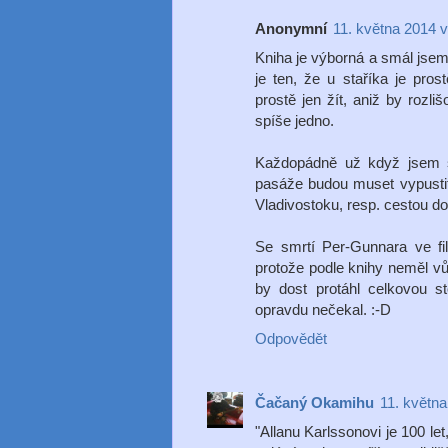
Anonymní
11. května 2014 v
Kniha je výborná a smál jse
je ten, že u staříka je pros
prostě jen žít, aniž by rozli
spíše jedno.
Každopádně už když jsem sly
pasáže budou muset vypustit
Vladivostoku, resp. cestou do
Se smrtí Per-Gunnara ve fil
protože podle knihy neměl vůb
by dost protáhl celkovou s
opravdu nečekal. :-D
Odpovědět
Čačaný Okamihu
11. května
"Allanu Karlssonovi je 100 le