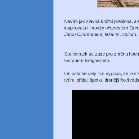
Nevím jak slavná knižní předloha, al
inspirovala filmovým
Forrestem Gu
Járou Cimrmanem, ležícím, spícím
.
Soundtrack se zase pro změnu hodn
Goranem Bregovićem.
On ostatně celý film vypadá, že je 
tvůrci přidali špetku drsnějšího švé