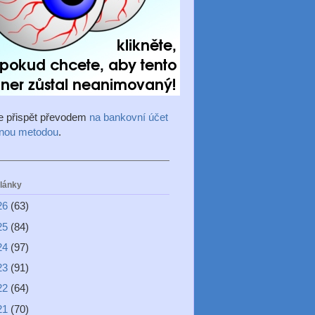
e přispět převodem
na bankovní účet
inou metodou
.
články
26
(63)
25
(84)
24
(97)
23
(91)
22
(64)
21
(70)