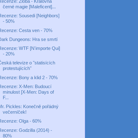
Recenze: Zloba - Královna
černé magie [Maleficent]...
Recenze: Sousedi [Neighbors]
- 50%
Recenze: Cesta ven - 70%
Dark Dungeons: Hra se smrtí
Recenze: WTF [N'importe Qui]
- 20%
eská televize o "statisících
protestujících"
Recenze: Bony a klid 2 - 70%
Recenze: X-Men: Budoucí
minulost [X-Men: Days of
F...
Mr. Pickles: Konečně pořádný
večerníček!
Recenze: Olga - 60%
Recenze: Godzilla (2014) -
80%