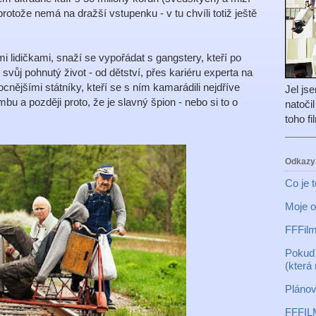
protože nemá na dražší vstupenku - v tu chvíli totiž ještě
 lidičkami, snaží se vypořádat s gangstery, kteří po
vůj pohnutý život - od dětství, přes kariéru experta na
cnějšími státníky, kteří se s ním kamarádili nejdříve
Jel js
bu a později proto, že je slavný špion - nebo si to o
natoči
toho f
Odkazy
Co je 
Moje o
FFFilm
Pokud 
(která
Plánov
FFFIL