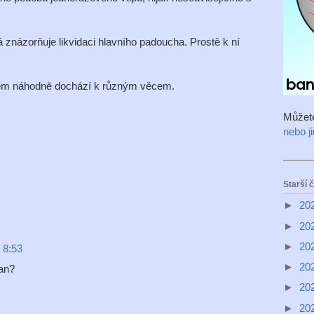
rá znázorňuje likvidaci hlavního padoucha. Prostě k ní
v něm náhodně dochází k různým věcem.
Můžet
nebo j
Starší 
►
20
►
20
►
20
 8:53
►
20
an?
►
20
►
20