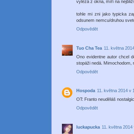
vylézá z okna, míří na nejbli
tohle mi zni jako typicka za
odsunem nemcu/druhou svet
Odpovědět
Tuo Cha Tea
11. května 201
Ono evidentne autor chcel do
stopáži nedá. Mimochodom, m
Odpovědět
Hospoda
11. května 2014 v 
OT: Franto neuděláš nostalgic
Odpovědět
luckapucka
11. května 2014 