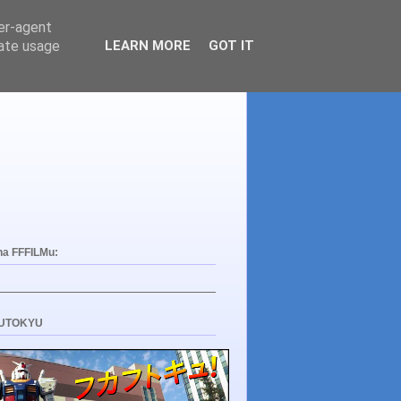
ser-agent
rate usage
LEARN MORE
GOT IT
na FFFILMu:
UTOKYU