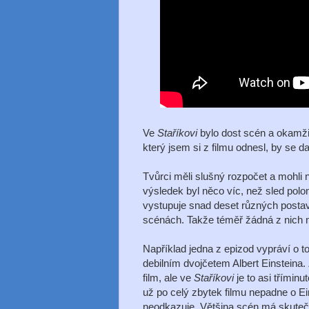
Ve
Staříkovi
bylo dost scén a okamžik
který jsem si z filmu odnesl, by 
Tvůrci měli slušný rozpočet a mohli na
výsledek byl něco víc, než sled pol
vystupuje snad deset různých postav 
scénách. Takže téměř žádná z nich n
Například jedna z epizod vypráví o to
debilním dvojčetem Albert Einsteina.
film, ale ve
Staříkovi
je to asi třímin
už po celý zbytek filmu nepadne o Ein
neodkazuje. Většina scén má skutečn