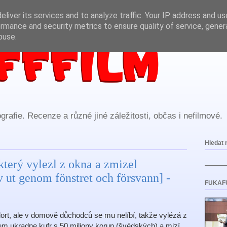
liver its services and to analyze traffic. Your IP address and u
rmance and security metrics to ensure quality of service, gene
buse.
rafie. Recenze a různé jiné záležitosti, občas i nefilmové.
Hledat 
 který vylezl z okna a zmizel
 ut genom fönstret och försvann] -
FUKAF
 dort, ale v domově důchodců se mu nelíbí, takže vylézá z
lem ukradne kufr s 50 miliony korun (švédských) a mizí