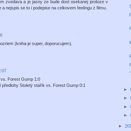
sem zvedava a je jasny ze bude dost osekanej protoze v
 a nejspis se to i podepise na celkovem feelingu z filmu.
R
16
epozriem (kniha je super, doporucujem).
2:07
k vs. Forest Gump 1:0
 předlohy Stoletý stařík vs. Forest Gump 0:1
►
►
►
►
►
20