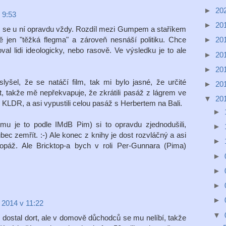
►
20
 9:53
►
20
m se u ní opravdu vždy. Rozdíl mezi Gumpem a staříkem
tě jen "těžká flegma" a zároveň nesnáší politiku. Chce
►
20
šoval lidi ideologicky, nebo rasově. Ve výsledku je to ale
►
20
►
20
šel, že se natáčí film, tak mi bylo jasné, že určité
►
20
, takže mě nepřekvapuje, že zkrátili pasáž z lágrem ve
▼
20
 KLDR, a asi vypustili celou pasáž s Herbertem na Bali.
►
mu je to podle IMdB Pim) si to opravdu zjednodušili,
►
ec zemřít. :-) Ale konec z knihy je dost rozvláčný a asi
►
topáž. Ale Bricktop-a bych v roli Per-Gunnara (Pima)
►
►
►
►
 2014 v 11:22
▼
t, dostal dort, ale v domově důchodců se mu nelíbí, takže