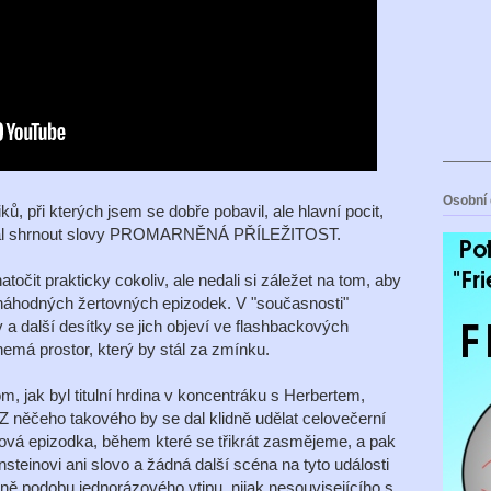
Osobní 
ů, při kterých jsem se dobře pobavil, ale hlavní pocit,
se dal shrnout slovy PROMARNĚNÁ PŘÍLEŽITOST.
točit prakticky cokoliv, ale nedali si záležet na tom, aby
onáhodných žertovných epizodek. V "současnosti"
a další desítky se jich objeví ve flashbackových
emá prostor, který by stál za zmínku.
m, jak byl titulní hrdina v koncentráku s Herbertem,
 Z něčeho takového by se dal klidně udělat celovečerní
utová epizodka, během které se třikrát zasmějeme, a pak
steinovi ani slovo a žádná další scéna na tyto události
ě podobu jednorázového vtipu, nijak nesouvisejícího s