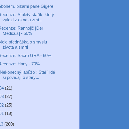
Sbohem, bizarní pane Gigere
ecenze: Stoletý stařík, který
vylezl z okna a zmi...
Recenze: Ranhojič [Der
Medicus] - 50%
Moje přednáška o smyslu
života a smrti
Recenze: Sacro GRA - 60%
Recenze: Hany - 70%
"Nekonečný labůžo": Staří lidé
si povídají o starý...
04
(21)
03
(27)
02
(25)
01
(19)
13
(280)