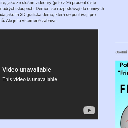
e, jako ze slušné videohry (je to z 95 procent čisté
h modrých sloupech, Démoni se rozprskávají do ohnivých
adá jako ta 3D grafická dema, která se používají pro
ktů. Ale je to víceméně zábava.
Osobní 