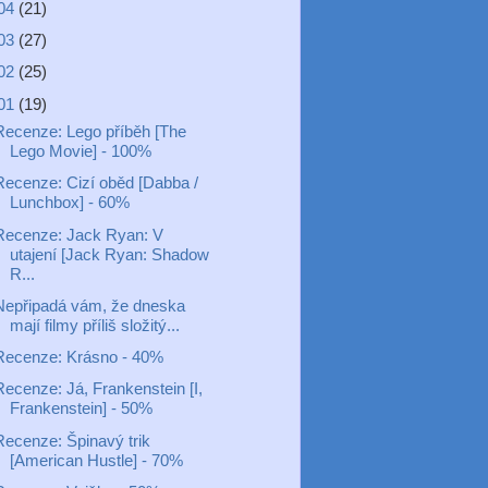
04
(21)
03
(27)
02
(25)
01
(19)
Recenze: Lego příběh [The
Lego Movie] - 100%
Recenze: Cizí oběd [Dabba /
Lunchbox] - 60%
Recenze: Jack Ryan: V
utajení [Jack Ryan: Shadow
R...
Nepřipadá vám, že dneska
mají filmy příliš složitý...
Recenze: Krásno - 40%
Recenze: Já, Frankenstein [I,
Frankenstein] - 50%
Recenze: Špinavý trik
[American Hustle] - 70%