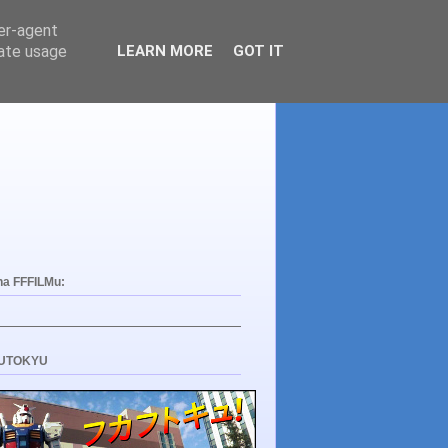
ser-agent
rate usage
LEARN MORE
GOT IT
na FFFILMu:
UTOKYU