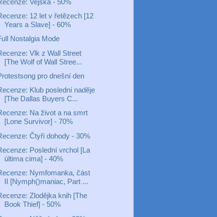
Recenze: Vejška - 50%
Recenze: 12 let v řetězech [12
Years a Slave] - 60%
Full Nostalgia Mode
Recenze: Vlk z Wall Street
[The Wolf of Wall Stree...
Protestsong pro dnešní den
Recenze: Klub poslední naděje
[The Dallas Buyers C...
Recenze: Na život a na smrt
[Lone Survivor] - 70%
Recenze: Čtyři dohody - 30%
Recenze: Poslední vrchol [La
última cima] - 40%
Recenze: Nymfomanka, část
II [Nymph()maniac, Part ...
Recenze: Zlodějka knih [The
Book Thief] - 50%