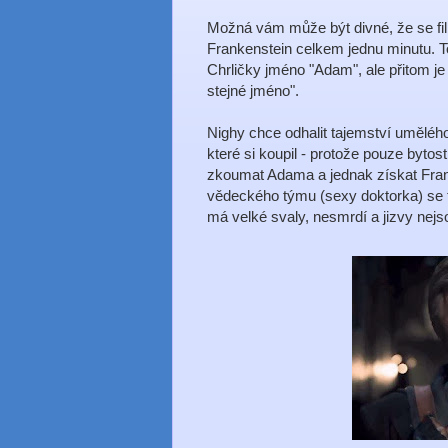
Možná vám může být divné, že se fil
Frankenstein celkem jednu minutu. T
Chrličky jméno "Adam", ale přitom je
stejné jméno".
Nighy chce odhalit tajemství umělého
které si koupil - protože pouze byto
zkoumat Adama a jednak získat Fran
vědeckého týmu (sexy doktorka) se 
má velké svaly, nesmrdí a jizvy nejs