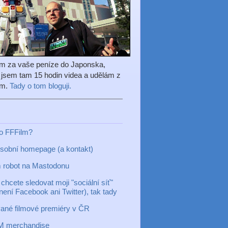
em za vaše peníze do Japonska,
l jsem tam 15 hodin videa a udělám z
ilm.
Tady o tom bloguji.
to FFFilm?
sobní homepage (a kontakt)
 robot na Mastodonu
chcete sledovat moji "sociální síť"
 není Facebook ani Twitter), tak tady
ané filmové premiéry v ČR
M merchandise