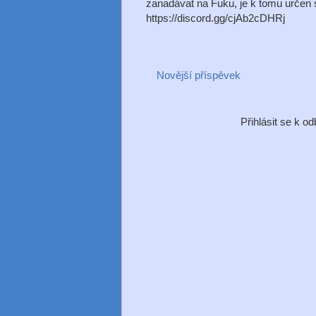
zanadávat na Fuku, je k tomu určen s
https://discord.gg/cjAb2cDHRj
Novější příspěvek
Přihlásit se k o