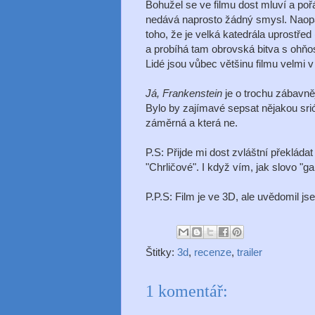
Bohužel se ve filmu dost mluví a pořá
nedává naprosto žádný smysl. Naopa
toho, že je velká katedrála uprost
a probíhá tam obrovská bitva s ohňos
Lidé jsou vůbec většinu filmu velmi v
Já, Frankenstein
je o trochu zábavně
Bylo by zajímavé sepsat nějakou srió
záměrná a která ne.
P.S: Přijde mi dost zvláštní překlád
"Chrličové". I když vím, jak slovo "g
P.P.S: Film je ve 3D, ale uvědomil js
Štitky:
3d
,
recenze
,
trailer
1 komentář: