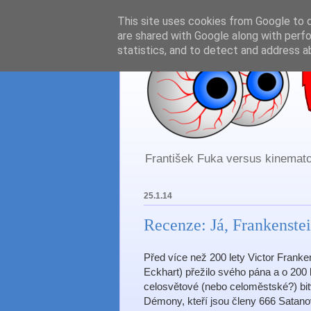
This site uses cookies from Google to de
are shared with Google along with perfo
statistics, and to detect and address a
František Fuka versus kinematog
25.1.14
Recenze: Já, Frankenstei
Před více než 200 lety Victor Franke
Eckhart) přežilo svého pána a o 200 l
celosvětové (nebo celoměstské?) bitv
Démony, kteří jsou členy 666 Satanový