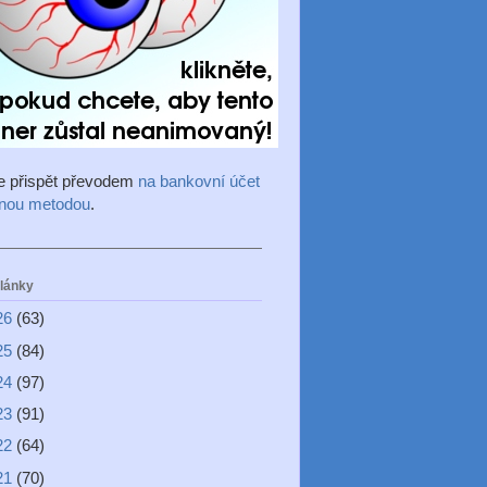
e přispět převodem
na bankovní účet
inou metodou
.
články
26
(63)
25
(84)
24
(97)
23
(91)
22
(64)
21
(70)