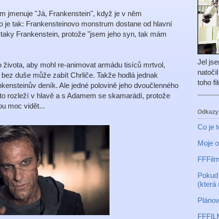
m jmenuje "Já, Frankenstein", když je v něm
o je tak: Frankensteinovo monstrum dostane od hlavní
 taky Frankenstein, protože "jsem jeho syn, tak mám
Jel js
 života, aby mohl re-animovat armádu tisíců mrtvol,
natoči
st bez duše může zabít Chrliče. Takže hodlá jednak
toho f
kensteinův deník. Ale jedné polovině jeho dvoučlenného
to rozleží v hlavě a s Adamem se skamarádí, protože
ou moc vidět...
Odkazy
Co je 
Moje o
FFFilm
Pokud 
(která
Plánov
FFFIL