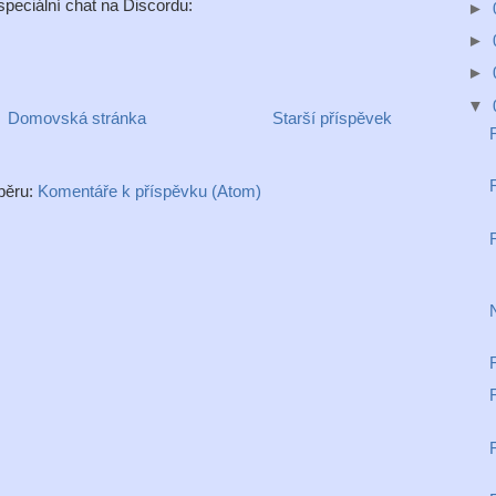
peciální chat na Discordu:
►
►
►
▼
Domovská stránka
Starší příspěvek
dběru:
Komentáře k příspěvku (Atom)