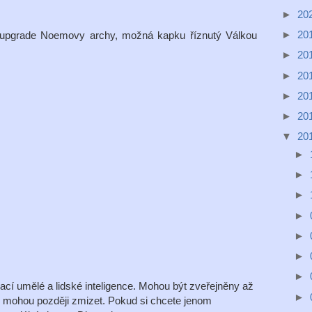
►
20
►
20
ko upgrade Noemovy archy, možná kapku říznutý Válkou
►
20
►
20
►
20
►
20
▼
20
►
►
►
►
►
►
►
í umělé a lidské inteligence. Mohou být zveřejněny až
►
é mohou později zmizet. Pokud si chcete jenom