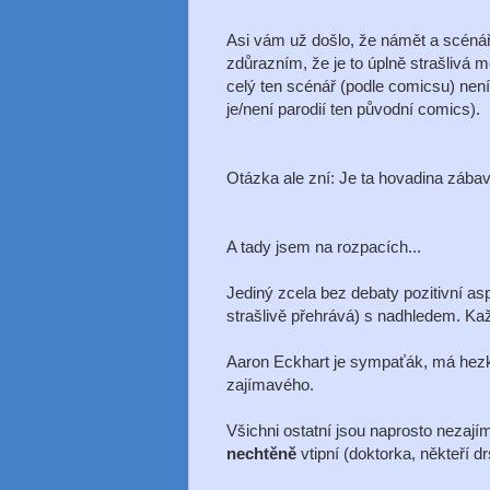
Asi vám už došlo, že námět a scénář
zdůrazním, že je to úplně strašlivá
celý ten scénář (podle comicsu) není
je/není parodií ten původní comics).
Otázka ale zní: Je ta hovadina zába
A tady jsem na rozpacích...
Jediný zcela bez debaty pozitivní asp
strašlivě přehrává) s nadhledem. Kaž
Aaron Eckhart je sympaťák, má hezk
zajímavého.
Všichni ostatní jsou naprosto nezajím
nechtěně
vtipní (doktorka, někteří drs