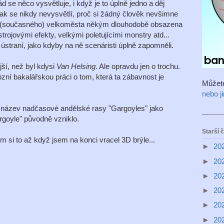
d se něco vysvětluje, i když je to úplně jedno a děj
k se nikdy nevysvětlí, proč si žádný člověk nevšimne
řed (současného) velkoměsta někým dlouhodobě obsazena
trojovými efekty, velkými poletujícími monstry atd...
 ústraní, jako kdyby na ně scenáristi úplně zapomněli.
jší, než byl kdysi
Van Helsing
. Ale opravdu jen o trochu.
zní bakalářskou práci o tom, která ta zábavnost je
Můžet
nebo j
at název nadčasové andělské rasy "Gargoyles" jako
argoyle" původně vzniklo.
Starší 
em si to až když jsem na konci vracel 3D brýle...
►
20
►
20
►
20
►
20
►
20
►
20