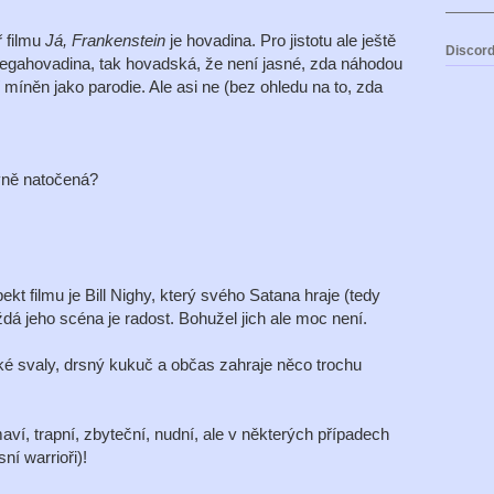
 filmu
Já, Frankenstein
je hovadina. Pro jistotu ale ještě
Discord
 megahovadina, tak hovadská, že není jasné, zda náhodou
 míněn jako parodie. Ale asi ne (bez ohledu na to, zda
vně natočená?
ekt filmu je Bill Nighy, který svého Satana hraje (tedy
dá jeho scéna je radost. Bohužel jich ale moc není.
é svaly, drsný kukuč a občas zahraje něco trochu
aví, trapní, zbyteční, nudní, ale v některých případech
ní warrioři)!