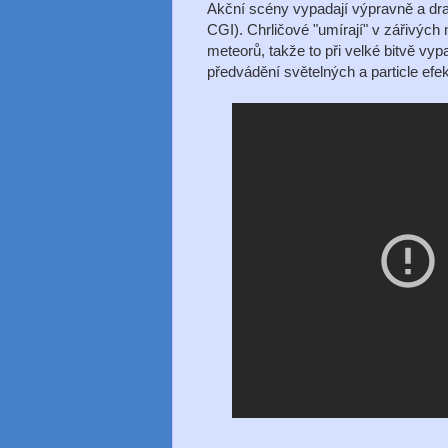
Akční scény vypadají výpravně a draz
CGI). Chrličové "umírají" v zářivýc
meteorů, takže to při velké bitvě vyp
předvádění světelných a particle efe