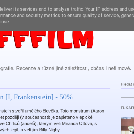
liver its services and to analyze traffic. Your IP address and u
rmance and security metrics to ensure quality of service, gene
buse.
rafie. Recenze a různé jiné záležitosti, občas i nefilmové.
Hledat 
n [I, Frankenstein] - 50%
FUKAF
nstein stvořil umělého člověka. Toto monstrum (Aaron
et později (v současnosti) je zapleteno v epické
ě Chrličů (andělů), kterým velí Miranda Ottová, s
ch legií, a velí jim Billy Nighy.