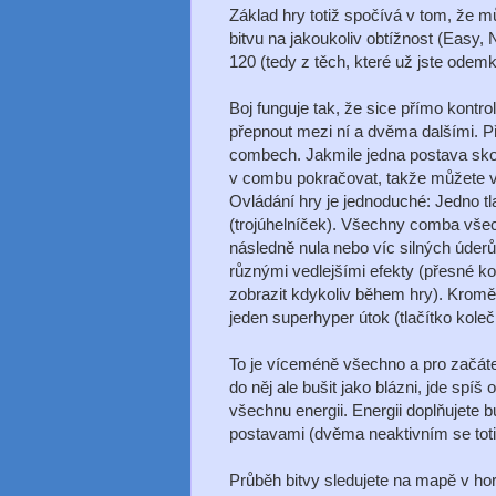
Základ hry totiž spočívá v tom, že mů
bitvu na jakoukoliv obtížnost (Easy,
120 (tedy z těch, které už jste odemkl
Boj funguje tak, že sice přímo kontro
přepnout mezi ní a dvěma dalšími. Př
combech. Jakmile jedna postava sko
v combu pokračovat, takže můžete vy
Ovládání hry je jednoduché: Jedno tl
(trojúhelníček). Všechny comba všec
následně nula nebo víc silných úder
různými vedlejšími efekty (přesné 
zobrazit kdykoliv během hry). Kromě
jeden superhyper útok (tlačítko kole
To je víceméně všechno a pro začát
do něj ale bušit jako blázni, jde spíš
všechnu energii. Energii doplňujete
postavami (dvěma neaktivním se toti
Průběh bitvy sledujete na mapě v ho