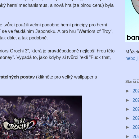
aký herní mechanismus, a nová hra (za plnou cenu) byla
 tvůrci použili velmi podobné herní principy pro herní
í se ve feudálním Japonsku. A pro hru "Warriors of Troy",
 tak dále, a tak podobně.
rs Orochi 3", která je pravděpodobně nejlepší hrou této
Můžet
money". Vypadá to, jako kdyby si tvůrci řekli "Fuck that,
nebo j
ratelných postav
(klikněte pro velký wallpaper s
Starší 
►
20
►
20
►
20
►
20
►
20
►
20