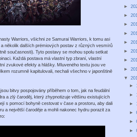
►
20
►
20
►
20
►
20
ynasty Warriors, všichni ze Samurai Warriors, k tomu asi
►
20
s a několik dalších prémiových postav z různých vesmírů
►
20
etně současnosti). Tyto postavy se mohou spolu setkat
binaci. Každá postava má vlastní typ zbraní, vlastní
►
20
stní zvukové efekty a hlášky. Mluveného textu jsou ve
►
20
elkem rozumně kapitulovali, nechali všechno v japonštině
▼
20
►
 jsou bitvy pospojovány příběhem o tom, jak na feudální
►
a a zlý čaroděj, který zhypnotizuje většinu existujících
jí s pomocí bohyně cestovat v čase a prostoru, aby dali
►
u a největší čaroděje a mohli nakonec hydru porazit za
►
ro:
►
►