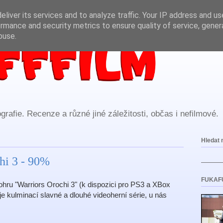
liver its services and to analyze traffic. Your IP address and u
rmance and security metrics to ensure quality of service, gene
buse.
rafie. Recenze a různé jiné záležitosti, občas i nefilmové.
Hledat 
hi 3 - 90%
FUKAF
ohru "Warriors Orochi 3" (k dispozici pro PS3 a XBox
e kulminací slavné a dlouhé videoherní série, u nás