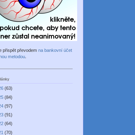
e přispět převodem
na bankovní účet
inou metodou
.
články
26
(63)
25
(84)
24
(97)
23
(91)
22
(64)
21
(70)