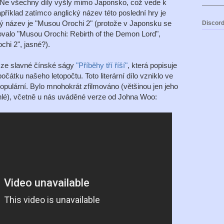
. Ne všechny díly vyšly mimo Japonsko, což vede k
íklad zatímco anglický název této poslední hry je
ký název je "Musou Orochi 2" (protože v Japonsku se
Discord
valo "Musou Orochi: Rebirth of the Demon Lord",
hi 2", jasné?).
l ze slavné čínské ságy
"Příběhy tří říší"
, která popisuje
očátku našeho letopočtu. Toto literární dílo vzniklo ve
opulární. Bylo mnohokrát zfilmováno (většinou jen jeho
sáhlé), včetně u nás uváděné verze od Johna Woo: