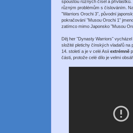
spoustou různých čísel a přívlastků
různým problémům s číslováním. Např
"Warriors Orochi 3", původní japons
pokračování "Musou Orochi 1" jmeno
zatímco mimo Japonsko "Musou Oroc
Děj her "Dynasty Warriors" vycháze
složité pletichy čínských vladařů na p
14. století a je v celé Asii
extrémně
p
části, protože celé dílo je velmi ob