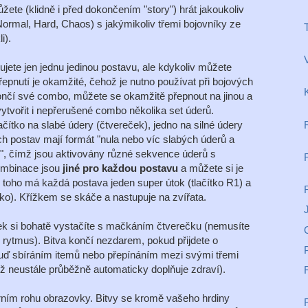
žete (klidně i před dokončením "story") hrát jakoukoliv
 Normal, Hard, Chaos) s jakýmikoliv třemi bojovníky ze
i).
lujete jen jednu jedinou postavu, ale kdykoliv můžete
epnutí je okamžité, čehož je nutno používat při bojových
K
nčí své combo, můžete se okamžitě přepnout na jinou a
tvořit i nepřerušené combo několika set úderů.
ačítko na slabé údery (čtvereček), jedno na silné údery
h postav mají formát "nula nebo víc slabých úderů a
ů", čímž jsou aktivovány různé sekvence úderů s
kombinace jsou
jiné pro každou postavu
a můžete si je
 toho má každá postava jeden super útok (tlačítko R1) a
čko). Křížkem se skáče a nastupuje na zvířata.
J
ek si bohatě vystačíte s mačkáním čtverečku (nemusíte
 o rytmus). Bitva končí nezdarem, pokud přijdete o
 buď sbíráním itemů nebo přepínáním mezi svými třemi
ž neustále průběžně automaticky doplňuje zdraví).
rním rohu obrazovky. Bitvy se kromě vašeho hrdiny