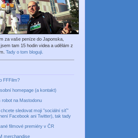
em za vaše peníze do Japonska,
l jsem tam 15 hodin videa a udělám z
ilm.
Tady o tom bloguji.
to FFFilm?
sobní homepage (a kontakt)
 robot na Mastodonu
chcete sledovat moji "sociální síť"
 není Facebook ani Twitter), tak tady
ané filmové premiéry v ČR
M merchandise