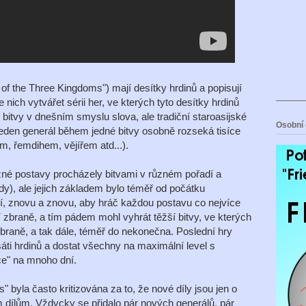
 of the Three Kingdoms") mají desítky hrdinů a popisují
 nich vytvářet sérii her, ve kterých tyto desítky hrdinů
bitvy v dnešním smyslu slova, ale tradiční staroasijské
Osobní 
jeden generál během jedné bitvy osobně rozseká tisíce
 řemdihem, vějířem atd...).
ůzné postavy procházely bitvami v různém pořadí a
), ale jejich základem bylo téměř od počátku
ní, znovu a znovu, aby hráč každou postavu co nejvíce
ší zbraně, a tím pádem mohl vyhrát těžší bitvy, ve kterých
í zbraně, a tak dále, téměř do nekonečna. Poslední hry
áti hrdinů a dostat všechny na maximální level s
ce" na mnoho dní.
" byla často kritizována za to, že nové díly jsou jen o
 dílům. Vždycky se přidalo pár nových generálů, pár