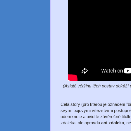
(Asiaté většinu těch postav dokáží 
Celá story (pro kterou je označení "b
svými bojovými vítězstvími postupně 
odemknete a uvidíte závěrečné titulk
zdaleka, ale opravdu
ani zdaleka
, n