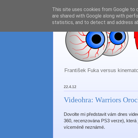
This site uses cookies from Google to de
are shared with Google along with perfo
statistics, and to detect and address a
František Fuka versus kinematog
22.4.12
Videohra: Warriors Oroc
Dovolte mi představit vám dnes vide
360, recenzována PS3 verze), která j
víceméně neznámé.