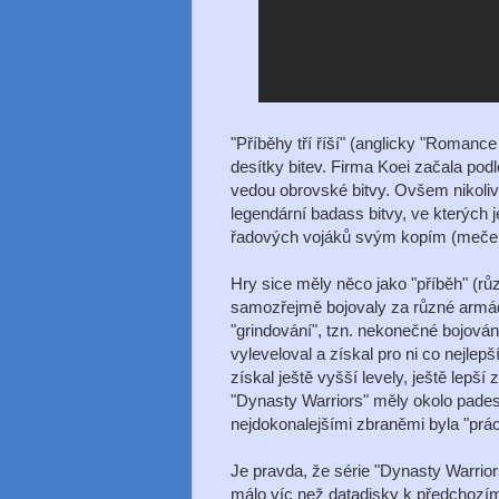
"Příběhy tří říší" (anglicky "Romance
desítky bitev. Firma Koei začala podle
vedou obrovské bitvy. Ovšem nikoliv 
legendární badass bitvy, ve kterých 
řadových vojáků svým kopím (mečem,
Hry sice měly něco jako "příběh" (r
samozřejmě bojovaly za různé armády
"grindování", tzn. nekonečné bojová
vyleveloval a získal pro ni co nejlep
získal ještě vyšší levely, ještě lepš
"Dynasty Warriors" měly okolo pades
nejdokonalejšími zbraněmi byla "prá
Je pravda, že série "Dynasty Warriors
málo víc než datadisky k předchozím