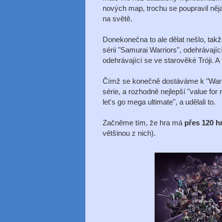
nových map, trochu se poupravil něj
na světě.
Donekonečna to ale dělat nešlo, takže
sérii "Samurai Warriors", odehrávajíc
odehrávající se ve starověké Tróji. A
Čímž se konečně dostáváme k "Warrio
série, a rozhodně nejlepší "value for 
let's go mega ultimate", a udělali to.
Začněme tím, že hra má
přes 120 h
většinou z nich).