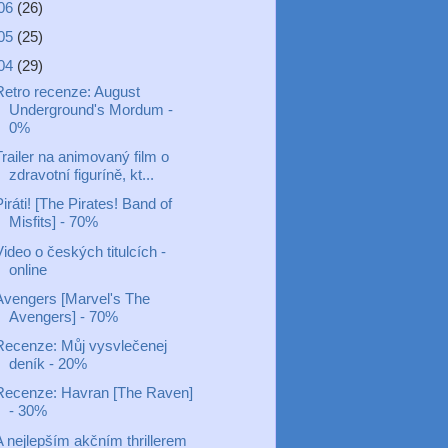
06
(26)
05
(25)
04
(29)
Retro recenze: August
Underground's Mordum -
0%
railer na animovaný film o
zdravotní figuríně, kt...
iráti! [The Pirates! Band of
Misfits] - 70%
ideo o českých titulcích -
online
Avengers [Marvel's The
Avengers] - 70%
Recenze: Můj vysvlečenej
deník - 20%
Recenze: Havran [The Raven]
- 30%
A nejlepším akčním thrillerem