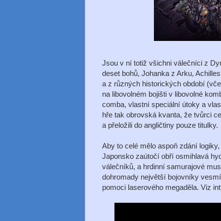
Jsou v ní totiž všichni válečníci z D
deset bohů, Johanka z Arku, Achille
a z různých historických období (vč
na libovolném bojišti v libovolné kom
comba, vlastní speciální útoky a vla
hře tak obrovská kvanta, že tvůrci c
a přeložili do angličtiny pouze titulky.
Aby to celé mělo aspoň zdání logiky,
Japonsko zaútočí obří osmihlavá hydr
válečníků, a hrdinní samurajové muse
dohromady největší bojovníky vesmír
pomoci laserového megaděla. Viz int