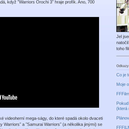
dá, když "Warriors Orochi 3" hraje profík. Ano, 700
Jel js
natoči
toho f
Odkazy
Co je 
Moje o
FFFilm
Pokud 
(která
Plánov
ké videoherní mega-ságy, do které spadá okolo dvaceti
 Warriors" a "Samurai Warriors" (a několika jinými) se
FFFIL