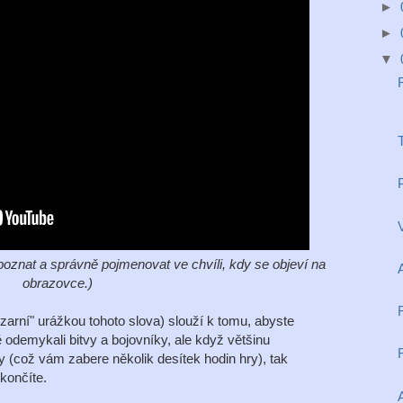
►
►
▼
T
P
V
poznat a správně pojmenovat ve chvíli, kdy se objeví na
obrazovce.)
izarní" urážkou tohoto slova) slouží k tomu, abyste
odemykali bitvy a bojovníky, ale když většinu
y (což vám zabere několik desítek hodin hry), tak
ekončíte.