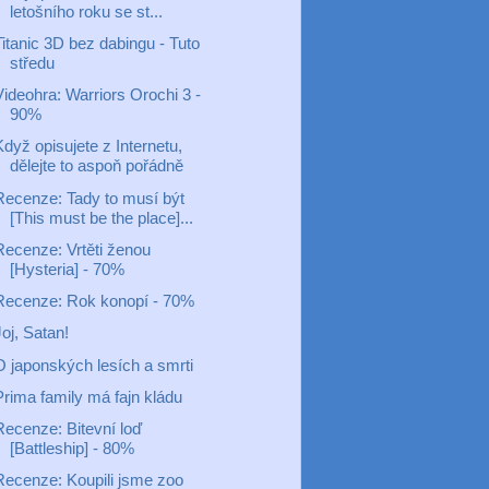
letošního roku se st...
Titanic 3D bez dabingu - Tuto
středu
Videohra: Warriors Orochi 3 -
90%
dyž opisujete z Internetu,
dělejte to aspoň pořádně
Recenze: Tady to musí být
[This must be the place]...
Recenze: Vrtěti ženou
[Hysteria] - 70%
Recenze: Rok konopí - 70%
oj, Satan!
O japonských lesích a smrti
Prima family má fajn kládu
Recenze: Bitevní loď
[Battleship] - 80%
Recenze: Koupili jsme zoo