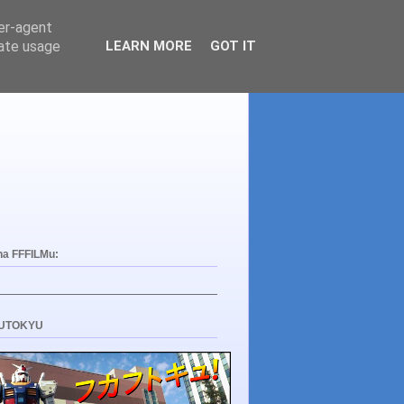
ser-agent
rate usage
LEARN MORE
GOT IT
na FFFILMu:
UTOKYU