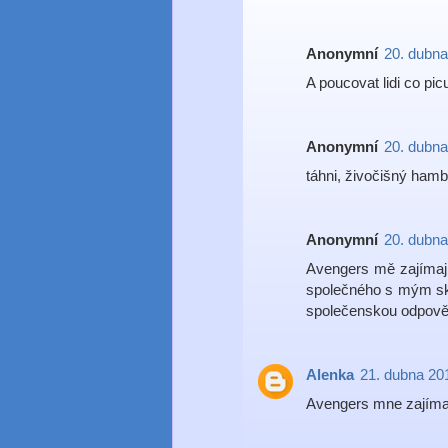
Anonymní
20. dubna
A poucovat lidi co picu
Anonymní
20. dubna
táhni, živočišný hamb
Anonymní
20. dubna
Avengers mě zajímají
společného s mým sk
společenskou odpovědn
Alenka
21. dubna 20
Avengers mne zajímaj