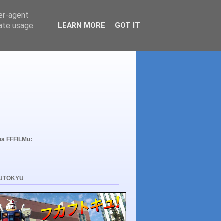
ser-agent
rate usage
LEARN MORE
GOT IT
na FFFILMu:
UTOKYU