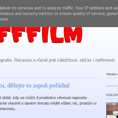
liver its services and to analyze traffic. Your IP address and u
rmance and security metrics to ensure quality of service, gene
buse.
rafie. Recenze a různé jiné záležitosti, občas i nefilmové.
Hledat 
tu, dělejte to aspoň pořádně
FUKAF
 době, kdy se může žurnalistice věnovat naprosto
musíte vlastně o daném tématu vědět vůbec nic, protože si
nternetu.