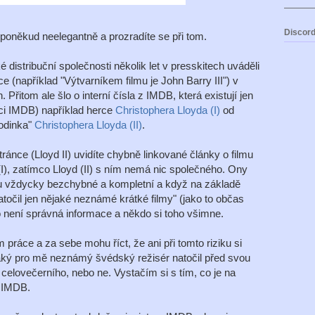
Discord
poněkud neelegantně a prozradíte se při tom.
distribuční společnosti několik let v presskitech uváděli
e (například "Výtvarníkem filmu je John Barry III") v
 Přitom ale šlo o interní čísla z IMDB, která existují jen
mci IMDB) například herce
Christophera Lloyda (I)
od
rodinka"
Christophera Lloyda (II)
.
ránce (Lloyd II) uvidíte chybně linkované články o filmu
(I), zatímco Lloyd (II) s ním nemá nic společného. Ony
ou vždycky bezchybné a kompletní a když na základě
očil jen nějaké neznámé krátké filmy" (jako to občas
to není správná informace a někdo si toho všimne.
em práce a za sebe mohu říct, že ani při tomto riziku si
jaký pro mě neznámý švédský režisér natočil před svou
celovečerního, nebo ne. Vystačím si s tím, co je na
z IMDB.