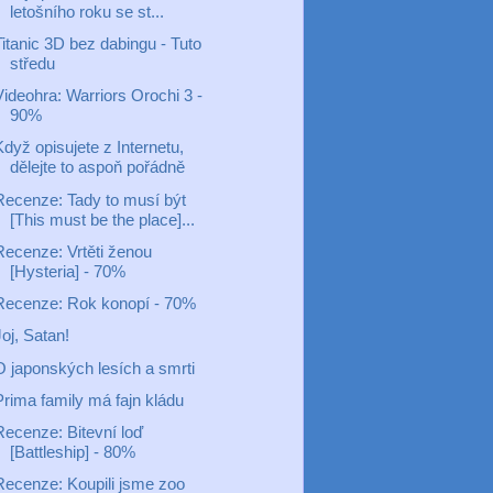
letošního roku se st...
Titanic 3D bez dabingu - Tuto
středu
Videohra: Warriors Orochi 3 -
90%
dyž opisujete z Internetu,
dělejte to aspoň pořádně
Recenze: Tady to musí být
[This must be the place]...
Recenze: Vrtěti ženou
[Hysteria] - 70%
Recenze: Rok konopí - 70%
oj, Satan!
O japonských lesích a smrti
Prima family má fajn kládu
Recenze: Bitevní loď
[Battleship] - 80%
Recenze: Koupili jsme zoo