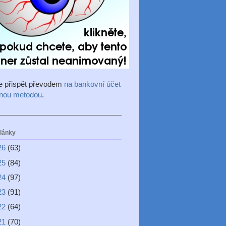
e přispět převodem
na bankovní účet
inou metodou
.
články
26
(63)
25
(84)
24
(97)
23
(91)
22
(64)
21
(70)