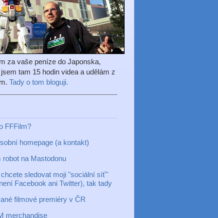
em za vaše peníze do Japonska,
l jsem tam 15 hodin videa a udělám z
ilm.
Tady o tom bloguji.
to FFFilm?
sobní homepage (a kontakt)
 robot na Mastodonu
chcete sledovat moji "sociální síť"
 není Facebook ani Twitter), tak tady
ané filmové premiéry v ČR
M merchandise