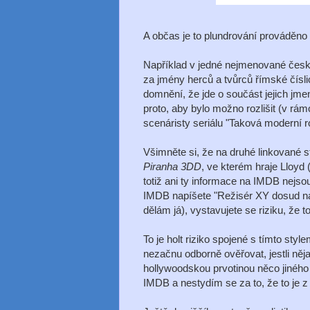
A občas je to plundrování prováděno 
Například v jedné nejmenované české 
za jmény herců a tvůrců římské číslic
domnění, že jde o součást jejich jmen.
proto, aby bylo možno rozlišit (v rá
scenáristy seriálu "Taková moderní 
Všimněte si, že na druhé linkované st
Piranha 3DD
, ve kterém hraje Lloyd 
totiž ani ty informace na IMDB nejs
IMDB napíšete "Režisér XY dosud nat
dělám já), vystavujete se riziku, že 
To je holt riziko spojené s tímto styl
nezačnu odborně ověřovat, jestli ně
hollywoodskou prvotinou něco jiného 
IMDB a nestydím se za to, že to je 