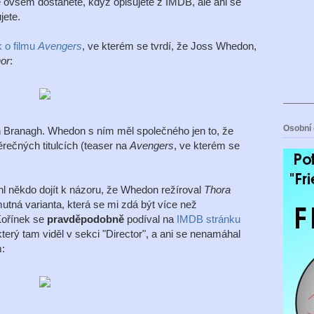
se ovšem dostanete, když opisujete z IMDB, ale ani se
jete.
k o filmu
Avengers
, ve kterém se tvrdí, že Joss Whedon,
or
:
Osobní 
h Branagh. Whedon s ním měl společného jen to, že
rečných titulcích (teaser na
Avengers
, ve kterém se
l někdo dojít k názoru, že Whedon režíroval
Thora
mutná varianta, která se mi zdá být více než
Kořínek se
pravděpodobně
podíval na
IMDB stránku
který tam viděl v sekci "Director", a ani se nenamáhal
m: