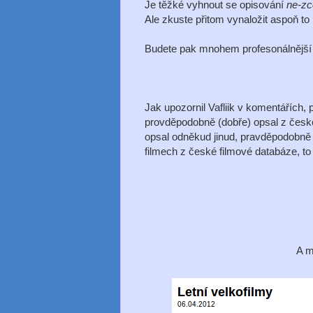
Je těžké vyhnout se opisování
ne-zc
Ale zkuste přitom vynaložit aspoň to m
Budete pak mnohem profesonálnější 
Jak upozornil Vafliik v komentářích, 
provděpodobně (dobře) opsal z česk
opsal odněkud jinud, pravděpodobně
filmech z české filmové databáze, to 
A m