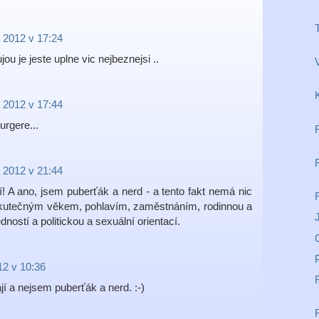
 2012 v 17:24
jou je jeste uplne vic nejbeznejsi ..
K
 2012 v 17:44
urgere...
 2012 v 21:44
! A ano, jsem puberťák a nerd - a tento fakt nemá nic
utečným věkem, pohlavím, zaměstnáním, rodinnou a
J
ostí a politickou a sexuální orientací.
12 v 10:36
í a nejsem puberťák a nerd. :-)