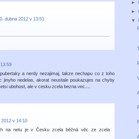
►
►
0. dubna 2012 v 13:51
▼
T
P
 13:59
pubertaky a nerdy nezajimaj, takze nechapu co z toho
V
c jinyho nedelas, akorat neustale poukazujes na chyby
etsi ubohost, ale v cesku zcela bezna vec....
 2012 v 14:10
ch na netu je v Česku zcela běžná věc ze zcela