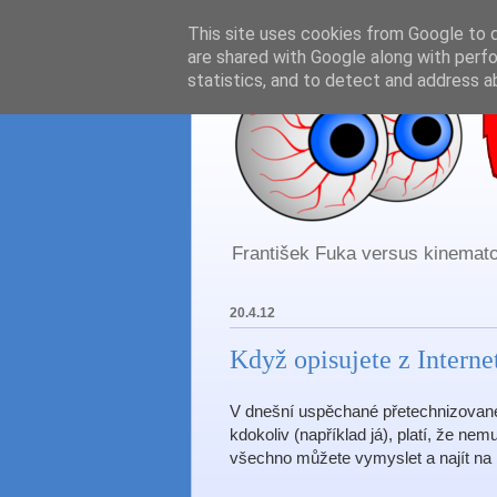
This site uses cookies from Google to de
are shared with Google along with perfo
statistics, and to detect and address a
František Fuka versus kinematog
20.4.12
Když opisujete z Interne
V dnešní uspěchané přetechnizované
kdokoliv (například já), platí, že ne
všechno můžete vymyslet a najít na i