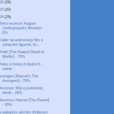
06
(26)
05
(25)
04
(29)
Retro recenze: August
Underground's Mordum -
0%
railer na animovaný film o
zdravotní figuríně, kt...
iráti! [The Pirates! Band of
Misfits] - 70%
ideo o českých titulcích -
online
Avengers [Marvel's The
Avengers] - 70%
Recenze: Můj vysvlečenej
deník - 20%
Recenze: Havran [The Raven]
- 30%
A nejlepším akčním thrillerem