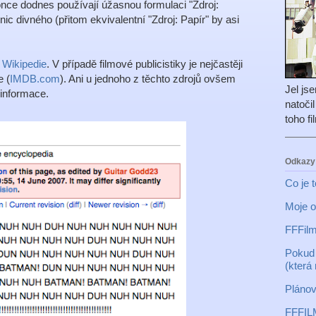
nce dodnes používají úžasnou formulaci "Zdroj:
 nic divného (přitom ekvivalentní "Zdroj: Papír" by asi
a
Wikipedie
. V případě filmové publicistiky je nejčastěji
e (
IMDB.com
). Ani u jednoho z těchto zdrojů ovšem
Jel js
 informace.
natoči
toho f
Odkazy
Co je 
Moje o
FFFilm
Pokud 
(která
Plánov
FFFIL