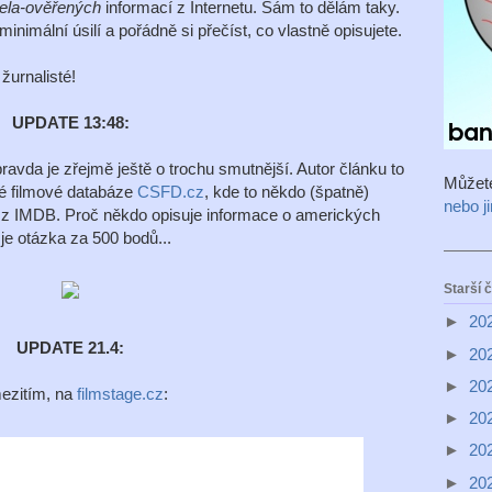
ela-ověřených
informací z Internetu. Sám to dělám taky.
inimální úsilí a pořádně si přečíst, co vlastně opisujete.
žurnalisté!
UPDATE 13:48:
pravda je zřejmě ještě o trochu smutnější. Autor článku to
Můžet
é filmové databáze
CSFD.cz
, kde to někdo (špatně)
nebo j
 z IMDB. Proč někdo opisuje informace o amerických
je otázka za 500 bodů...
Starší 
►
20
UPDATE 21.4:
►
20
►
20
ezitím, na
filmstage.cz
:
►
20
►
20
►
20