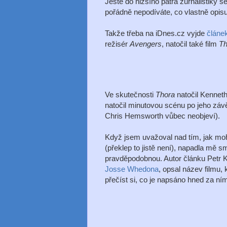
Ještě do nižšího patra žurnalistiky 
pořádně nepodíváte, co vlastně opisu
Takže třeba na iDnes.cz vyjde
článe
režisér
Avengers
, natočil také film
Th
Ve skutečnosti
Thora
natočil Kennet
natočil minutovou scénu po jeho závě
Chris Hemsworth vůbec neobjeví).
Když jsem uvažoval nad tím, jak moh
(překlep to jistě není), napadla mě s
pravděpodobnou. Autor článku Petr 
Josse Whedona
, opsal název filmu, 
přečíst si, co je napsáno hned za ní