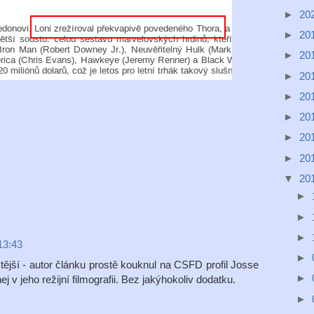
►
20
►
20
►
20
►
20
►
20
►
20
►
20
►
20
▼
20
►
►
►
13:43
►
tější - autor článku prostě kouknul na CSFD profil Josse
►
 v jeho režijní filmografii. Bez jakýhokoliv dodatku.
►