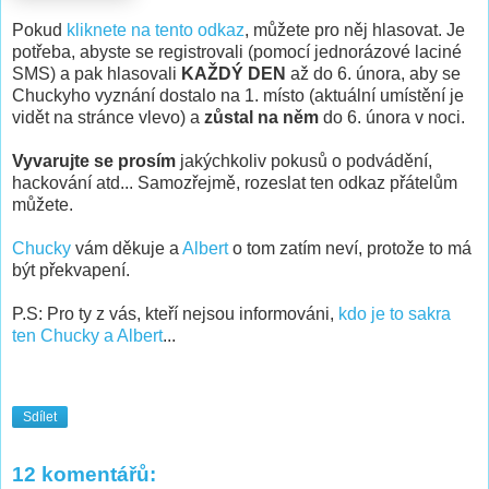
Pokud
kliknete na tento odkaz
, můžete pro něj hlasovat. Je
potřeba, abyste se registrovali (pomocí jednorázové laciné
SMS) a pak hlasovali
KAŽDÝ DEN
až do 6. února, aby se
Chuckyho vyznání dostalo na 1. místo (aktuální umístění je
vidět na stránce vlevo) a
zůstal na něm
do 6. února v noci.
Vyvarujte se prosím
jakýchkoliv pokusů o podvádění,
hackování atd... Samozřejmě, rozeslat ten odkaz přátelům
můžete.
Chucky
vám děkuje a
Albert
o tom zatím neví, protože to má
být překvapení.
P.S: Pro ty z vás, kteří nejsou informováni,
kdo je to sakra
ten Chucky a Albert
...
Sdílet
12 komentářů: