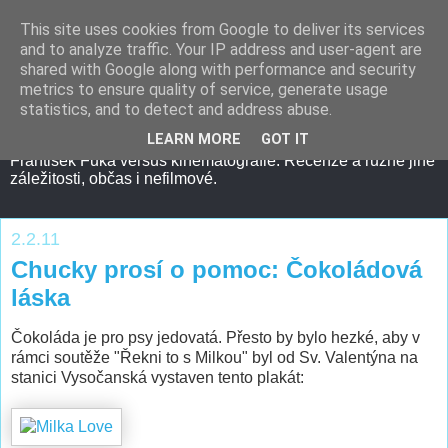
This site uses cookies from Google to deliver its services
and to analyze traffic. Your IP address and user-agent are
shared with Google along with performance and security
metrics to ensure quality of service, generate usage
statistics, and to detect and address abuse.
LEARN MORE
GOT IT
František Fuka versus kinematografie. Recenze a různé jiné
záležitosti, občas i nefilmové.
2.2.11
Chucky prosí o pomoc: Čokoládová
láska
Čokoláda je pro psy jedovatá. Přesto by bylo hezké, aby v
rámci soutěže "Řekni to s Milkou" byl od Sv. Valentýna na
stanici Vysočanská vystaven tento plakát: