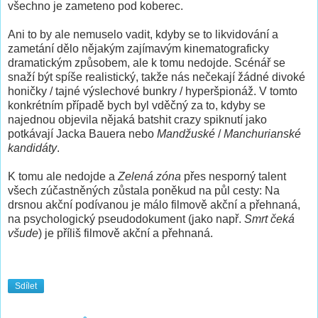
všechno je zameteno pod koberec.
Ani to by ale nemuselo vadit, kdyby se to likvidování a
zametání dělo nějakým zajímavým kinematograficky
dramatickým způsobem, ale k tomu nedojde. Scénář se
snaží být spíše realistický, takže nás nečekají žádné divoké
honičky / tajné výslechové bunkry / hyperšpionáž. V tomto
konkrétním případě bych byl vděčný za to, kdyby se
najednou objevila nějaká batshit crazy spiknutí jako
potkávají Jacka Bauera nebo
Mandžuské
/
Manchurianské
kandidáty
.
K tomu ale nedojde a
Zelená zóna
přes nesporný talent
všech zúčastněných zůstala poněkud na půl cesty: Na
drsnou akční podívanou je málo filmově akční a přehnaná,
na psychologický pseudodokument (jako např.
Smrt čeká
všude
) je příliš filmově akční a přehnaná.
Sdílet