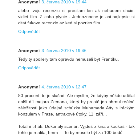
Anonymní
3. června 2010 v 19:44
alebo tvoju recenziu si precitam len ak nebudem chciet
vidiet film. Z coho plynie - Jednoznacne je asi najlepsie si
citat fukove recenzie az ked si pozries film.
Odpovědět
Anonymní
3. června 2010 v 19:46
Tedy ty spoilery tam opravdu nemuseli být Frantíku.
Odpovědět
Anonymní
4. června 2010 v 12:47
80 procent, to je slušné. Ale myslím, že kdyby někdo udělal
další díl majora Zemana, který by prostě jen shrnul reálné
záležitosti jako údajná schůzka Muhamada Atty s iráckým
konzulem v Praze, antraxové útoky, 11. září...
Totální trhák. Dokonalý scénář. Vyjdeš z kina a koukáš - tak
tohle je realita, hmm ... To by muselo být za 100 bodů.