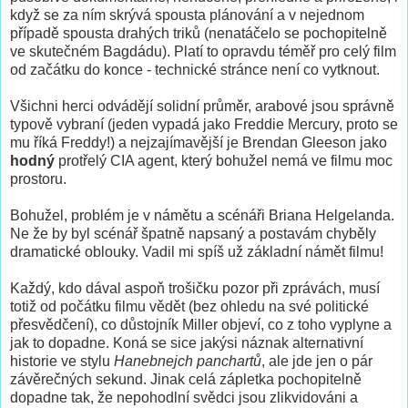
když se za ním skrývá spousta plánování a v nejednom
případě spousta drahých triků (nenatáčelo se pochopitelně
ve skutečném Bagdádu). Platí to opravdu téměř pro celý film
od začátku do konce - technické stránce není co vytknout.
Všichni herci odvádějí solidní průměr, arabové jsou správně
typově vybraní (jeden vypadá jako Freddie Mercury, proto se
mu říká Freddy!) a nejzajímavější je Brendan Gleeson jako
hodný
protřelý CIA agent, který bohužel nemá ve filmu moc
prostoru.
Bohužel, problém je v námětu a scénáři Briana Helgelanda.
Ne že by byl scénář špatně napsaný a postavám chyběly
dramatické oblouky. Vadil mi spíš už základní námět filmu!
Každý, kdo dával aspoň trošičku pozor při zprávách, musí
totiž od počátku filmu vědět (bez ohledu na své politické
přesvědčení), co důstojník Miller objeví, co z toho vyplyne a
jak to dopadne. Koná se sice jakýsi náznak alternativní
historie ve stylu
Hanebnejch panchartů
, ale jde jen o pár
závěrečných sekund. Jinak celá zápletka pochopitelně
dopadne tak, že nepohodlní svědci jsou zlikvidováni a