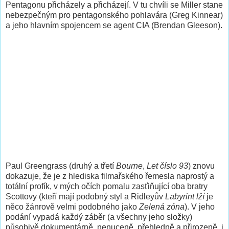
Pentagonu přicházely a přicházejí. V tu chvíli se Miller stane
nebezpečným pro pentagonského pohlavára (Greg Kinnear)
a jeho hlavním spojencem se agent CIA (Brendan Gleeson).
Paul Greengrass (druhý a třetí
Bourne
,
Let číslo 93
) znovu
dokazuje, že je z hlediska filmařského řemesla naprostý a
totální profík, v mých očích pomalu zasťiňující oba bratry
Scottovy (kteří mají podobný styl a Ridleyův
Labyrint lží
je
něco žánrově velmi podobného jako
Zelená zóna
). V jeho
podání vypadá každý záběr (a všechny jeho složky)
působivě dokumentárně, nenuceně, přehledně a přirozeně, i