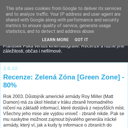
This site uses cookies from Google to deliver its services
and to analyze traffic. Your IP address and user-agent are
shared with Google along with performance and security
metrics to ensure quality of service, generate usage
statistics, and to detect and address abuse.
LEARN MORE
GOT IT
František Fuka versus kinematografie. Recenze a různé jiné
záležitosti, občas i nefilmové.
2.6.10
Recenze: Zelená Zóna [Green Zone] -
80%
Rok 2003. Důstojník americké armády Roy Miller (Matt
Damon) má za úkol hledat v Iráku zbraně hromadného
ničení na základě informací, které dostává z nejvyšších míst.
Všechny jeho mise ale vyjdou vniveč - zbraně nikde. Pak se
mu naskytne možnost zajmout bývalého generála irácké
armády, který ví, jak a kudy ty informace o zbraních do