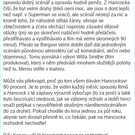
opravdu dobrý scénář a opravdu hodně peněz. Z
Hancocka
čiší, že byl velmi drahý (triků není moc, ale jsou o dost lepší,
než např. v
Superman se vrací
), ale scénář nestojí za nic a
kromě toho, že náhodně střídá žánry, věnuje se
zbtečnostem a zcela obchází naprosto zásadní dějové
otázky (prý se po skončení natáčení hodně přetáčelo,
přestříhávalo a vystříhávalo a film má velmi skromných 90
minut). Přesto se Bergovi velmi dobře daří dát jednotlivým
scénám působivou atmosféru (ať už komediální, akční nebo
dojemnou). Tomu pomáhá i výkon Willa Smithe (film
produkoval), který v něm předvádí mnohem složitější polohy
než tu, kterou vidíte v traileru.
Může vás překvapit, proč po tom všem dávám
Hancockovi
80 procent. Je to proto, že vidím každý měsíc spoustu filmů
a
Hancock
z té záplavy výrazně vybočuje (to za prvé) a také
bylo fascinující sledovat, jak se výborný režisér a dobří herci
snaží potýkat s neuvěřitelně strašným námětem/scénářem
(to za druhé). Pokud chodíte do kina jednou za půl roku,
abyste tam dostali přesně to, co čekáte, pak na
Hancocka
rozhodně nechoďte!