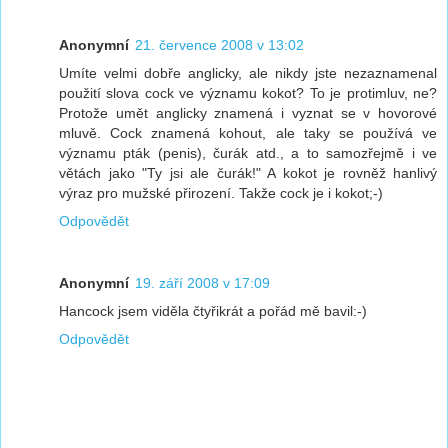
Anonymní
21. července 2008 v 13:02
Umíte velmi dobře anglicky, ale nikdy jste nezaznamenal
použití slova cock ve významu kokot? To je protimluv, ne?
Protože umět anglicky znamená i vyznat se v hovorové
mluvě. Cock znamená kohout, ale taky se používá ve
významu pták (penis), čurák atd., a to samozřejmě i ve
větách jako "Ty jsi ale čurák!" A kokot je rovněž hanlivý
výraz pro mužské přirození. Takže cock je i kokot;-)
Odpovědět
Anonymní
19. září 2008 v 17:09
Hancock jsem viděla čtyřikrát a pořád mě bavil:-)
Odpovědět