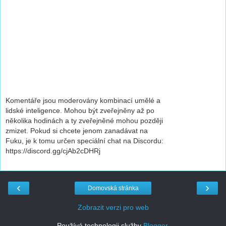
Komentáře jsou moderovány kombinací umělé a
lidské inteligence. Mohou být zveřejněny až po
několika hodinách a ty zveřejněné mohou později
zmizet. Pokud si chcete jenom zanadávat na
Fuku, je k tomu určen speciální chat na Discordu:
https://discord.gg/cjAb2cDHRj
‹
›
Domovská stránka
Zobrazit verzi pro web
Používá technologii služby
Blogger
.