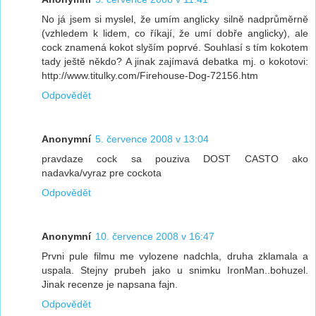
No já jsem si myslel, že umím anglicky silně nadprůměrně
(vzhledem k lidem, co říkají, že umí dobře anglicky), ale
cock znamená kokot slyším poprvé. Souhlasí s tím kokotem
tady ještě někdo? A jinak zajímavá debatka mj. o kokotovi:
http://www.titulky.com/Firehouse-Dog-72156.htm
Odpovědět
Anonymní
5. července 2008 v 13:04
pravdaze cock sa pouziva DOST CASTO ako
nadavka/vyraz pre cockota
Odpovědět
Anonymní
10. července 2008 v 16:47
Prvni pule filmu me vylozene nadchla, druha zklamala a
uspala. Stejny prubeh jako u snimku IronMan..bohuzel.
Jinak recenze je napsana fajn.
Odpovědět