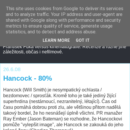
This site uses cookies from Google to deliver its services
and to analyze traffic. Your IP address and user-agent are
shared with Google along with performance and security
metrics to ensure quality of service, generate usage
statistics, and to detect and address abuse.
LEARN MORE
GOT IT
František Fuka versus kinematografie. Recenze a různé jiné
záležitosti, občas i nefilmové.
26.6.08
Hancock - 80%
Hancock (Will Smith) je nesympatický ochlasta /
bezdomovec / sprosťák. Kromě toho je také jediný žijící
superhrdina (nestárnoucí, nezranitelný, létající). Čas od
času pomáhá dobrou proti zlu, ale většinou přitom nadělá
takový bordel, že ho nesnášejí úplně všichni. PR manažer
Ray Ember (Jason Bateman) se rozhodne, že Hancockovi
pomůže "vylepšit image", ale Hancock se zakouká do jeho