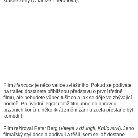
krásné ženy (Charlize Theronová).
Film
Hancock
je něco velice zvláštního. Pokud se podíváte
na trailer, dostanete přibližnou představu o první třetině
filmu, ale nebudete vůbec tušit co a jak se děje ve zbývající
hodině. Po úvodní legraci totiž film uhne do opravdu
bizarních končin, několikrát změní žánr a zcela přestane být
komedií!
Film režíroval Peter Berg (
Vítejte v džungli
,
Království
). Jeho
filmařský styl docela obdivuji a těšil jsem se, až dostane