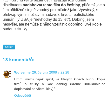
P.S: Korunu vší té bizarnosti nasazuje rozhodnutí
distributora
nadabovat tento film do češtiny
, přičemž jde o
film přibližně stejně vhodný pro mládež jako
Vyvolený
, s
překvapivým množstvím nadávek, krve a realistického
umírání (v USA je "nevhodný do 13 let"). Dabing jsem
neslyšel, ale nemůže z něho vzejít nic dobrého. Dvě kopie
budou s titulky.
Sdílet
13 komentářů:
Wolverine
26. června 2008 v 22:28
Hmm, můžu nějak zjistit, ve kterých kinech budou kopie
filmů s titulky a kde dabing (kromě individuálního
dopisování se všemi kiny)?
Odpovědět