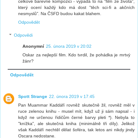
celkové barevné kompozici - vypadá to na "film ze života",
který ocení každý kdo má dost "těch sci-fi a akčních
nesmyslů". Na ČSFD budou kakat blahem.
Odpovědět
Odpovědi
Anonymní
25. února 2019 v 20:02
Oskar za nejlepší film. Kdo tvrdil, že pohádka je mrtvý
žánr?
Odpovědět
Spott Strange
22. února 2019 v 17:45
Pan Muammar Kaddáfí rovněž skutečně žil, rovněž měl v
ruce zelenou knihu - musel mít, když už ji sám napsal - i
když ne určenou řidičům černé barvy pleti *). Nebyla to
"knížka", ale skutečná kniha (minimálně tři díly). Jelikož
však Kaddáfí nechtěl dělat šoféra, tak letos ani nikdy jindy
Oscara nedostane.