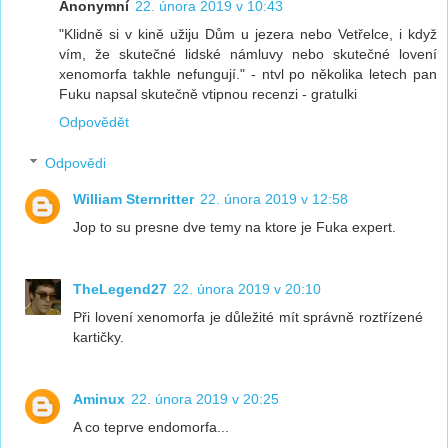
Anonymní
22. února 2019 v 10:43
"Klidně si v kině užiju Dům u jezera nebo Vetřelce, i když
vím, že skutečné lidské námluvy nebo skutečné lovení
xenomorfa takhle nefungují." - ntvl po několika letech pan
Fuku napsal skutečně vtipnou recenzi - gratulki
Odpovědět
Odpovědi
William Sternritter
22. února 2019 v 12:58
Jop to su presne dve temy na ktore je Fuka expert.
TheLegend27
22. února 2019 v 20:10
Při lovení xenomorfa je důležité mít správně roztřízené
kartičky.
Aminux
22. února 2019 v 20:25
A co teprve endomorfa...