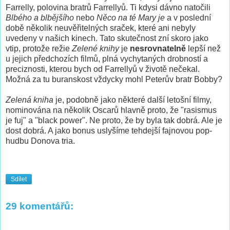
Farrelly, polovina bratrů Farrellyů. Ti kdysi dávno natočili
Blbého a blbějšího
nebo
Něco na té Mary je
a v poslední
době několik neuvěřitelných sraček, které ani nebyly
uvedeny v našich kinech. Tato skutečnost zní skoro jako
vtip, protože režie
Zelené knihy
je
nesrovnatelně
lepší než
u jejich předchozích filmů, plná vychytaných drobností a
preciznosti, kterou bych od Farrellyů v životě nečekal.
Možná za tu buranskost vždycky mohl Peterův bratr Bobby?
Zelená kniha
je, podobně jako některé další letošní filmy,
nominována na několik Oscarů hlavně proto, že "rasismus
je fuj" a "black power". Ne proto, že by byla tak dobrá. Ale je
dost dobrá. A jako bonus uslyšíme tehdejší fajnovou pop-
hudbu Donova tria.
Sdílet
29 komentářů: