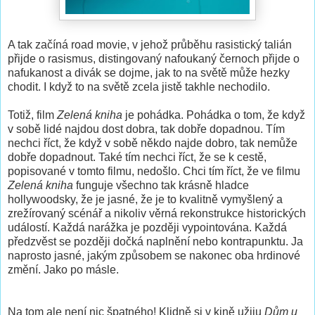
A tak začíná road movie, v jehož průběhu rasistický talián
přijde o rasismus, distingovaný nafoukaný černoch přijde o
nafukanost a divák se dojme, jak to na světě může hezky
chodit. I když to na světě zcela jistě takhle nechodilo.
Totiž, film
Zelená kniha
je pohádka. Pohádka o tom, že když
v sobě lidé najdou dost dobra, tak dobře dopadnou. Tím
nechci říct, že když v sobě někdo najde dobro, tak nemůže
dobře dopadnout. Také tím nechci říct, že se k cestě,
popisované v tomto filmu, nedošlo. Chci tím říct, že ve filmu
Zelená kniha
funguje všechno tak krásně hladce
hollywoodsky, že je jasné, že je to kvalitně vymyšlený a
zrežírovaný scénář a nikoliv věrná rekonstrukce historických
událostí. Každá narážka je později vypointována. Každá
předzvěst se později dočká naplnění nebo kontrapunktu. Ja
naprosto jasné, jakým způsobem se nakonec oba hrdinové
změní. Jako po másle.
Na tom ale není nic špatného! Klidně si v kině užiju
Dům u