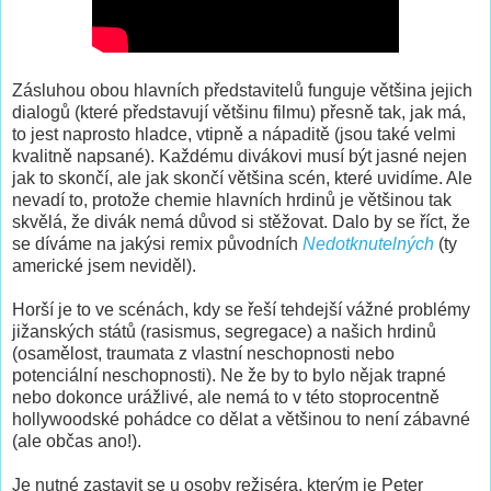
Zásluhou obou hlavních představitelů funguje většina jejich
dialogů (které představují většinu filmu) přesně tak, jak má,
to jest naprosto hladce, vtipně a nápaditě (jsou také velmi
kvalitně napsané). Každému divákovi musí být jasné nejen
jak to skončí, ale jak skončí většina scén, které uvidíme. Ale
nevadí to, protože chemie hlavních hrdinů je většinou tak
skvělá, že divák nemá důvod si stěžovat. Dalo by se říct, že
se díváme na jakýsi remix původních
Nedotknutelných
(ty
americké jsem neviděl).
Horší je to ve scénách, kdy se řeší tehdejší vážné problémy
jižanských států (rasismus, segregace) a našich hrdinů
(osamělost, traumata z vlastní neschopnosti nebo
potenciální neschopnosti). Ne že by to bylo nějak trapné
nebo dokonce urážlivé, ale nemá to v této stoprocentně
hollywoodské pohádce co dělat a většinou to není zábavné
(ale občas ano!).
Je nutné zastavit se u osoby režiséra, kterým je Peter