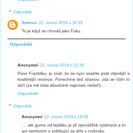
Odpovědi
Aminux
22. února 2019 v 16:25
To je když se chováš jako Fuku..
Odpovědět
Anonymní
22. února 2019 v 12:34
Pane Františku, je znát, že se nyní snažíte psát vtipnější a
kvalitnější recenze. Ponechme teď stranou, zda se Vám to
daří (za mě teda absolutně naprosto nedaří)...
Odpovědět
Odpovědi
Anonymní
22. února 2019 v 18:58
..., ale guma od tepláku je již opovážlivě vytahaná a to
ani nemluvím o zvětšující se díře v rozkroku.