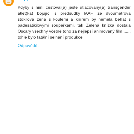
Kdyby s nimi cestoval(a) ještě utlačovaný(á) transgender
atlet(ka) bojující s předsudky IAAF, že dvoumetrová
stokilová žena s koulemi a knírem by neměla běhat s
padesátikilovými soupeřkami, tak Zelená knížka dostala
Oscary všechny včetně toho za nejlepší animovaný film ......
tohle bylo fatální selhání produkce
Odpovědět