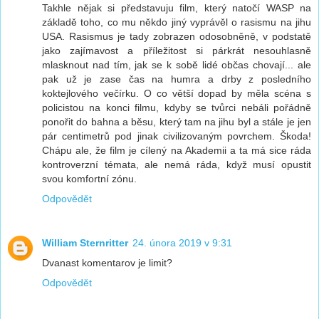
Takhle nějak si představuju film, který natočí WASP na
základě toho, co mu někdo jiný vyprávěl o rasismu na jihu
USA. Rasismus je tady zobrazen odosobněně, v podstatě
jako zajímavost a příležitost si párkrát nesouhlasně
mlasknout nad tím, jak se k sobě lidé občas chovají... ale
pak už je zase čas na humra a drby z posledního
koktejlového večírku. O co větší dopad by měla scéna s
policistou na konci filmu, kdyby se tvůrci nebáli pořádně
ponořit do bahna a běsu, který tam na jihu byl a stále je jen
pár centimetrů pod jinak civilizovaným povrchem. Škoda!
Chápu ale, že film je cílený na Akademii a ta má sice ráda
kontroverzní témata, ale nemá ráda, když musí opustit
svou komfortní zónu.
Odpovědět
William Sternritter
24. února 2019 v 9:31
Dvanast komentarov je limit?
Odpovědět