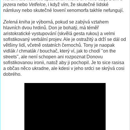
jezera
nebo
Vetřelce
, i když vím, že skutečné lidské
námluvy nebo skutečné lovení xenomorfa takhle nefungují.
Zelená kniha
je výborná, pokud se zabývá vztahem
hlavních dvou hrdinů. Don je bohatý, má téměř
aristokratické vystupování (skvělá gesta rukou) a velmi
sofistikovaný verbální projev. Ale je ostražitý a drží se dál od
většiny lidí, včetně ostatních černochů. Tony je naopak
vidlák / chmaták / bouchač, který ví, jak to chodí "on the
streets", ale není schopen ani rozpoznat Donovu
sofistikovanou ironii, natož aby ji pochopil. Je to sice rasisa
a občas něco ukradne, ale kdesi v jeho srdci se skrývá cosi
dobrého.