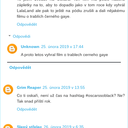
zápletky na to, aby to dopadlo jako v tom roce kdy vyhrál
LalaLand ale pak to ještě na pódiu zrušili a dali nějakému
filmu o trablích černého gaye.
Odpovědět
Odpovědi
Unknown
25. února 2019 v 17:44
A proto letos vyhral film o trablech cerneho gaye
Odpovědět
Grim Reaper
25. února 2019 v 13:55
Co ti oskaři, není už čas na hashtag #oscarssoblack? Ne?
Tak snad příští rok.
Odpovědět
Slepý střelec
26. února 2019 v 6:35