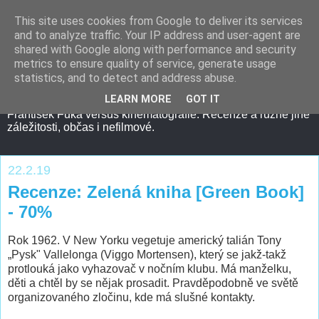
This site uses cookies from Google to deliver its services
and to analyze traffic. Your IP address and user-agent are
shared with Google along with performance and security
metrics to ensure quality of service, generate usage
statistics, and to detect and address abuse.
LEARN MORE
GOT IT
František Fuka versus kinematografie. Recenze a různé jiné
záležitosti, občas i nefilmové.
22.2.19
Recenze: Zelená kniha [Green Book]
- 70%
Rok 1962. V New Yorku vegetuje americký talián Tony
„Pysk" Vallelonga (Viggo Mortensen), který se jakž-takž
protlouká jako vyhazovač v nočním klubu. Má manželku,
děti a chtěl by se nějak prosadit. Pravděpodobně ve světě
organizovaného zločinu, kde má slušné kontakty.