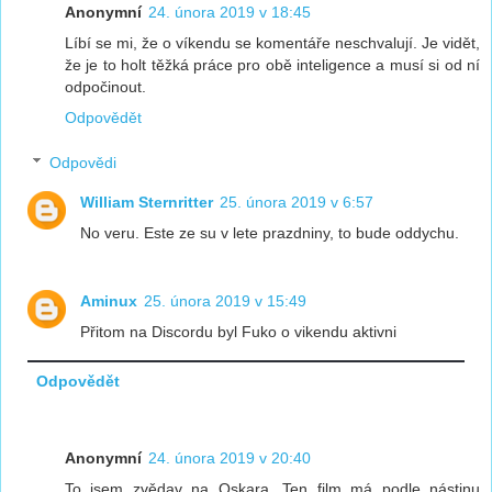
Anonymní
24. února 2019 v 18:45
Líbí se mi, že o víkendu se komentáře neschvalují. Je vidět,
že je to holt těžká práce pro obě inteligence a musí si od ní
odpočinout.
Odpovědět
Odpovědi
William Sternritter
25. února 2019 v 6:57
No veru. Este ze su v lete prazdniny, to bude oddychu.
Aminux
25. února 2019 v 15:49
Přitom na Discordu byl Fuko o vikendu aktivni
Odpovědět
Anonymní
24. února 2019 v 20:40
To jsem zvědav na Oskara. Ten film má podle nástinu