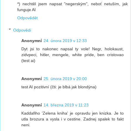
*) nechtěl jsem napsat "negerským", neboť netuším, jak
funguje AI
Odpovědět
Odpovědi
Anonymní
24. února 2019 v 12:33
Dyt jsi to nakonec napsal ty vole! Negr, holokaust,
zidvpeci, hitler, mengele, white pride, ben cristovao
(test ai)
Anonymní
25. února 2019 v 20:00
test AI pozitivní (čti: je blbá jak blondýna)
Anonymní
14. března 2019 v 11:23
Kaddafiho 'Zelena kniha' je opravdu jen knizka. Je to
utla brozura a vysla i v cestine. Zadnej spalek to fakt
neni.