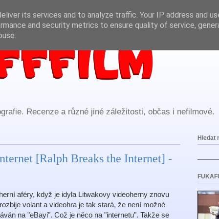
liver its services and to analyze traffic. Your IP address and u
rmance and security metrics to ensure quality of service, gene
buse.
rafie. Recenze a různé jiné záležitosti, občas i nefilmové.
Hledat 
nternet [Ralph Breaks the Internet] -
FUKAF
oherní aféry, když je idyla Litwakovy videoherny znovu
zbije volant a videohra je tak stará, že není možné
dáván na "eBayi". Což je něco na "internetu". Takže se