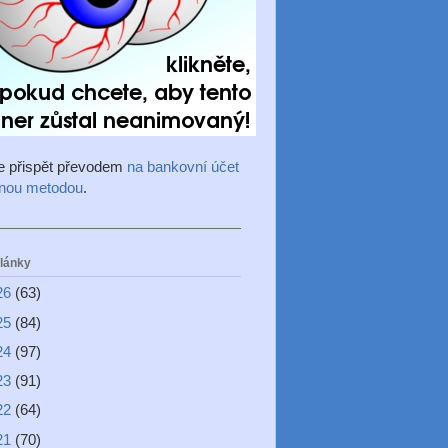
e přispět převodem
na bankovní účet
inou metodou
.
články
26
(63)
25
(84)
24
(97)
23
(91)
22
(64)
21
(70)