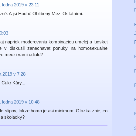
. ledna 2019 v 23:11
vně. A jsi Hodně Oblíbený Mezi Ostatními.
 0:03
j napriek moderovaniu kombinaciou umelej a ludskej
zne v diskusii zanechavat ponuky na homosexualne
ave medzi vami udialo?
a 2019 v 7:28
 Cukr Káry...
. ledna 2019 v 10:48
do slipov, takze homo je asi minimum. Otazka znie, co
 a skolacky?