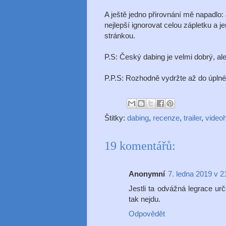
A ještě jedno přirovnání mě napadlo:
nejlepší ignorovat celou zápletku a 
stránkou.
P.S: Český dabing je velmi dobrý, ale 
P.P.S: Rozhodně vydržte až do úplné
Štitky:
dabing
,
recenze
,
trailer
,
video
19 komentářů:
Anonymní
7. ledna 2019 v 2
Jestli ta odvážná legrace urč
tak nejdu.
Odpovědět