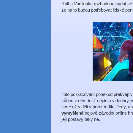
Ralf a Vanilopka rozhodnou vydat se d
že na to budou potřebovat lidské pení
Toto pokračování poněkud překvapiv
vůbec v něm totiž nejde o videohry, 
jsme už viděli v prvním dílu. Tedy, 
vymyšlená
bojově-závodní online hr
její postavy taky ne.