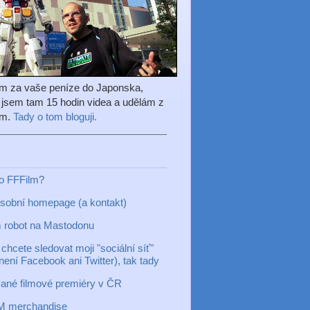
em za vaše peníze do Japonska,
l jsem tam 15 hodin videa a udělám z
ilm.
Tady o tom bloguji.
to FFFilm?
sobní homepage (a kontakt)
 robot na Mastodonu
chcete sledovat moji "sociální síť"
 není Facebook ani Twitter), tak tady
ané filmové premiéry v ČR
M merchandise