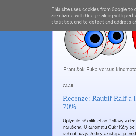
This site uses cookies from Google to de
are shared with Google along with perfo
statistics, and to detect and address a
František Fuka versus kinematog
7.1.19
Recenze: Raubíř Ralf a i
70%
Uplynulo několik let od Ralfovy vide
narušena. U automatu Cukr Káry se ro
sehnat nový. Jediný existující je pro