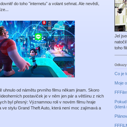
ovnitř do toho "internetu" a volant sehnat. Ale nevědí,
ze...
Jel js
natoči
toho f
Odkazy
Co je 
Moje o
ě uhnulo od námětu prvního filmu někam jinam. Skoro
FFFilm
videoherních postaviček je v něm jen pár a většinu z nich
Pokud 
abych byl přesný: Významnou roli v novém filmu hraje
(která
a ve stylu Grand Theft Auto, která není moc zajímavá a
Plánov
FFFIL