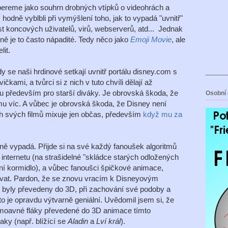
 bereme jako souhrn drobných vtípků o videohrách a
 hodně vyblbli při vymýšlení toho, jak to vypadá "uvnitř"
st koncových uživatelů, virů, webserverů, atd... Jednak
vně je to často nápadité. Tedy něco jako
Emoji Movie
, ale
lit.
y se naši hrdinové setkají uvnitř portálu disney.com s
kami, a tvůrci si z nich v tuto chvíli dělají až
u především pro starší diváky. Je obrovská škoda, že
Osobní 
mu víc. A vůbec je obrovská škoda, že Disney není
h svých filmů mixuje jen občas, především
když mu za
ně vypadá. Přijde si na své každý fanoušek algoritmů
internetu (na strašidelné "skládce starých odložených
dní kormidlo), a vůbec fanoušci špičkové animace,
tovat. Pardon, že se znovu vracím k Disneyovým
 byly převedeny do 3D, při zachování své podoby a
o je opravdu výtvarně geniální. Uvědomil jsem si, že
imoavné fláky převedené do 3D animace tímto
aky (např. blížící se
Aladin
a
Lví král
).