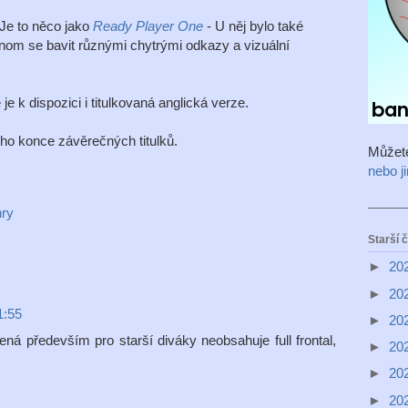
 Je to něco jako
Ready Player One
- U něj bylo také
jenom se bavit různými chytrými odkazy a vizuální
je k dispozici i titulkovaná anglická verze.
ho konce závěrečných titulků.
Můžet
nebo j
hry
Starší 
►
20
►
20
1:55
►
20
ená především pro starší diváky neobsahuje full frontal,
►
20
►
20
►
20