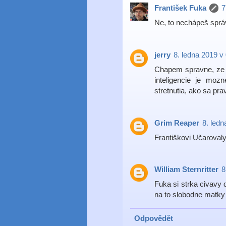
František Fuka
7
Ne, to nechápeš sprá
jerry
8. ledna 2019 v
Chapem spravne, ze a
inteligencie je mo
stretnutia, ako sa pr
Grim Reaper
8. ledn
Františkovi Učarovaly
William Sternritter
8
Fuka si strka civavy 
na to slobodne matky
Odpovědět