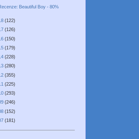
Recenze: Beautiful Boy - 80%
18
(122)
17
(126)
16
(150)
15
(179)
14
(228)
13
(280)
12
(355)
11
(225)
10
(293)
09
(246)
08
(152)
07
(181)