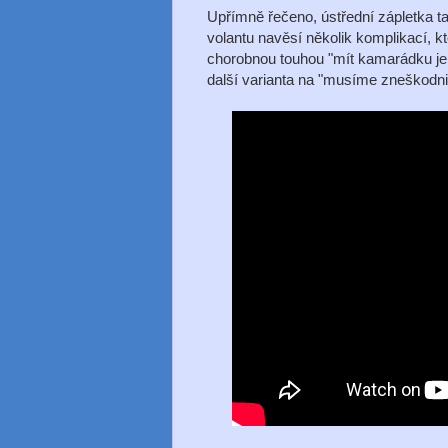
Upřímně řečeno, ústřední zápletka t
volantu navěsí několik komplikací, 
chorobnou touhou "mít kamarádku jen
další varianta na "musíme zneškodni