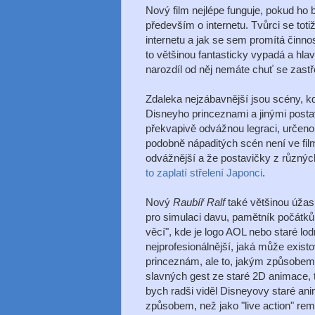
Nový film nejlépe funguje, pokud ho
především o internetu. Tvůrci se totiž
internetu a jak se sem promítá činno
to většinou fantasticky vypadá a hla
narozdíl od něj nemáte chuť se zastře
Zdaleka nejzábavnější jsou scény, kd
Disneyho princeznami a jinými postavič
překvapivě odvážnou legraci, určeno
podobně nápaditých scén není ve fil
odvážnější a že postavičky z různýc
to zaplatí střelení Japonci
.
Nový
Raubíř Ralf
také většinou úžas
pro simulaci davu, pamětník počátků 
věcí", kde je logo AOL nebo staré lo
nejprofesionálnější, jaká může exis
princeznám, ale to, jakým způsobem
slavných gest ze staré 2D animace, t
bych radši viděl Disneyovy staré an
způsobem, než jako "live action" rem