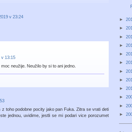
2019 v 23:24
►
20
►
20
►
20
►
20
►
20
 v 13:15
►
20
o moc neužije. Neužilo by si to ani jedno.
►
20
►
20
►
20
►
20
:53
►
20
z toho podobne pocity jako pan Fuka. Zitra se vrati deti
►
20
te jednou, uvidime, jestli se mi podari vice porozumet