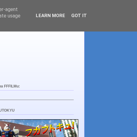
ser-agent
rate usage
LEARN MORE
GOT IT
na FFFILMu:
UTOKYU