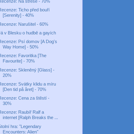
Recenze: Na střeše - 70%
Recenze: Ticho před bouří
[Serenity] - 40%
Recenze: Narušitel - 60%
Já v Blesku o hudbě a gayích
Recenze: Psí domov [A Dog's
Way Home] - 50%
Recenze: Favoritka [The
Favourite] - 70%
Recenze: Skleněný [Glass] -
20%
Recenze: Svátky klidu a míru
[Den tid på året] - 70%
Recenze: Cena za štěstí -
30%
Recenze: Raubíř Ralf a
internet [Ralph Breaks the ...
Stolní hra: "Legendary
Encounters: Alien"