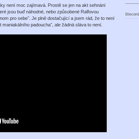
aky není moc zajímavá. Prostě se jen na akt sehnání
které jsou buď náhodné, nebo způsobené Ralfovou
Discord
om pro sebe". Je plně dostačující a jsem rád, že to není
t maniakálního padoucha", ale žádná sláva to není.