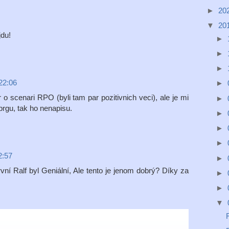
►
20
▼
20
jdu!
►
►
►
22:06
►
o scenari RPO (byli tam par pozitivnich veci), ale je mi
►
prgu, tak ho nenapisu.
►
►
►
2:57
►
vní Ralf byl Geniální, Ale tento je jenom dobrý? Díky za
►
►
▼