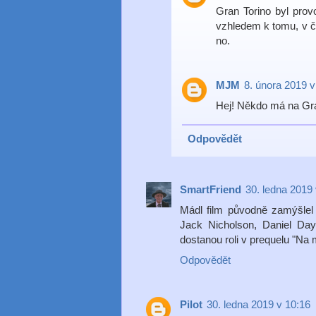
Gran Torino byl provo
vzhledem k tomu, v č
no.
MJM
8. února 2019 v
Hej! Někdo má na Gran
Odpovědět
SmartFriend
30. ledna 2019 
Mádl film původně zamýšlel
Jack Nicholson, Daniel Day
dostanou roli v prequelu "Na m
Odpovědět
Pilot
30. ledna 2019 v 10:16