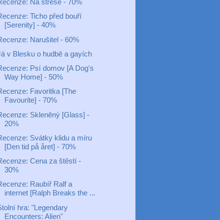
Recenze: Na střeše - 70%
Recenze: Ticho před bouří
[Serenity] - 40%
Recenze: Narušitel - 60%
Já v Blesku o hudbě a gayích
Recenze: Psí domov [A Dog's
Way Home] - 50%
Recenze: Favoritka [The
Favourite] - 70%
Recenze: Skleněný [Glass] -
20%
Recenze: Svátky klidu a míru
[Den tid på året] - 70%
Recenze: Cena za štěstí -
30%
Recenze: Raubíř Ralf a
internet [Ralph Breaks the ...
Stolní hra: "Legendary
Encounters: Alien"