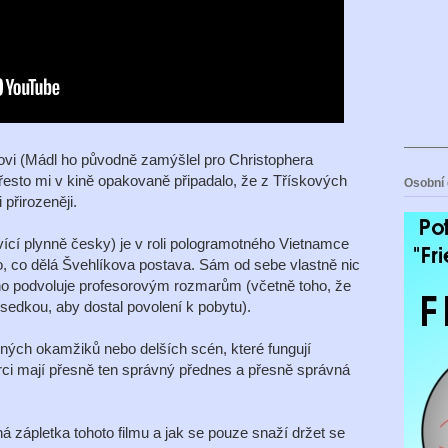
ovi (Mádl ho původně zamýšlel pro Christophera
esto mi v kině opakovaně připadalo, že z Třískových
Osobní 
 přirozeněji.
cí plynně česky) je v roli pologramotného Vietnamce
o, co dělá Švehlíkova postava. Sám od sebe vlastně nic
no podvoluje profesorovým rozmarům (včetně toho, že
sedkou, aby dostal povolení k pobytu).
ných okamžiků nebo delších scén, které fungují
rci mají přesně ten správný přednes a přesně správná
á zápletka tohoto filmu a jak se pouze snaží držet se