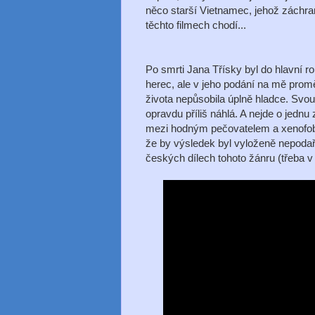
něco starší Vietnamec, jehož záchra
těchto filmech chodí...
Po smrti Jana Třísky byl do hlavní r
herec, ale v jeho podání na mě pro
života nepůsobila úplně hladce. Svo
opravdu příliš náhlá. A nejde o jednu
mezi hodným pečovatelem a xenofobem
že by výsledek byl vyloženě nepodař
českých dílech tohoto žánru (třeba 