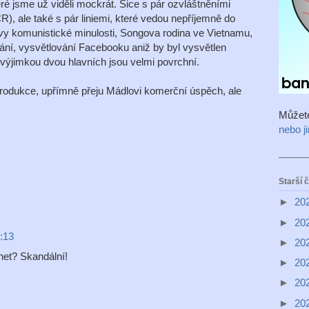
é jsme už viděli mockrát. Sice s pár ozvláštněními
R), ale také s pár liniemi, které vedou nepříjemně do
vy komunistické minulosti, Songova rodina ve Vietnamu,
ání, vysvětlování Facebooku aniž by byl vysvětlen
 výjimkou dvou hlavních jsou velmi povrchní.
 produkce, upřímně přeju Mádlovi komerční úspěch, ale
Můžet
nebo j
Starší 
►
20
►
20
:13
►
20
rnet? Skandální!
►
20
►
20
►
20