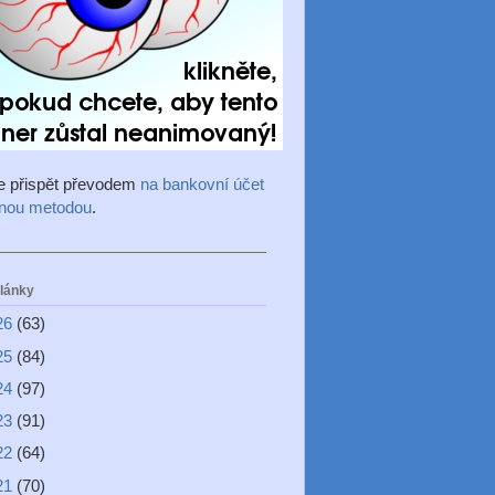
e přispět převodem
na bankovní účet
inou metodou
.
články
26
(63)
25
(84)
24
(97)
23
(91)
22
(64)
21
(70)