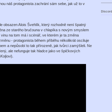
nou náš protagonista zachrání sám sebe, jak už to v
Discord
ole obsazen Alois Švehlík, který rozhodně není špatný
měna ze starého bručouna v chlapíka s novým smyslem
u vinu na tom má i scénář, ve kterém je ta změna
 změnu - protagonista během příběhu několikrát osciluje
 a nepůsobí to tak přírozeně, jak tvůrci zamýšleli. Ne
ený, ale nefunguje tak hladce jako ve špičkových
v
Koljovi
).