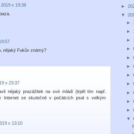
a 2019 v 19:38
►
20
abaza.
▼
20
►
►
►
19:57
►
kdo, nějaký Fukův známý?
►
►
►
19 v 23:37
►
il nějaký prazážitek na své mládí (trpěl tím např.
►
y Internet se skutečně v počátcích psal s velkým
►
►
▼
2019 v 13:10