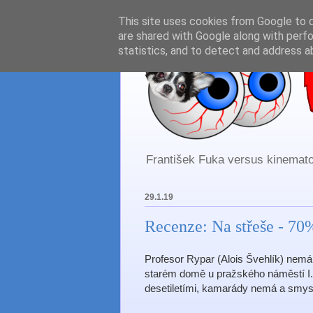
This site uses cookies from Google to de
are shared with Google along with perfo
statistics, and to detect and address a
František Fuka versus kinematog
29.1.19
Recenze: Na střeše - 70
Profesor Rypar (Alois Švehlík) nemá 
starém domě u pražského náměstí I.P
desetiletími, kamarády nemá a smysl