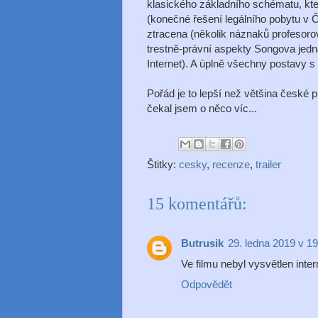
klasického základního schématu, kter
(konečné řešení legálního pobytu v Č
ztracena (několik náznaků profesoro
trestně-právní aspekty Songova jedn
Internet). A úplně všechny postavy s
Pořád je to lepší než většina české
čekal jsem o něco víc...
Štitky:
cesky
,
recenze
,
trailer
15 komentářů:
Butrusik
29. ledna 2019 v 19
Ve filmu nebyl vysvětlen inte
Odpovědět