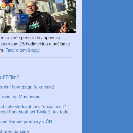
em za vaše peníze do Japonska,
l jsem tam 15 hodin videa a udělám z
ilm.
Tady o tom bloguji.
to FFFilm?
sobní homepage (a kontakt)
 robot na Mastodonu
chcete sledovat moji "sociální síť"
 není Facebook ani Twitter), tak tady
ané filmové premiéry v ČR
M merchandise