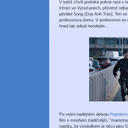
V tutéž chvíli podniká policie razii 
tržnici ve Vysočanech, přičemž odtud
pěstitel Song (Duy Anh Tran). Ten s
profesorova domu. V profesorovi se co
hned tak odtud neodejde...
Po velmi nadějném debutu
Pojedeme
film s mnohem tradičnější, "mainstre
napíšu, že výsledkem je něco jako 