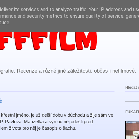
liver its services and to analyze traffic. Your IP address and u
rmance and security metrics to ensure quality of service, gene
buse.
rafie. Recenze a různé jiné záležitosti, občas i nefilmové.
Hledat 
%
FUKAF
křestní jméno, je už delší dobu v důchodu a žije sám ve
. Pavlova. Manželka a syn od něj odešli před
em života pro něj je časopis o šachu.