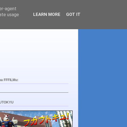
ser-agent
rate usage
LEARN MORE
GOT IT
na FFFILMu:
UTOKYU