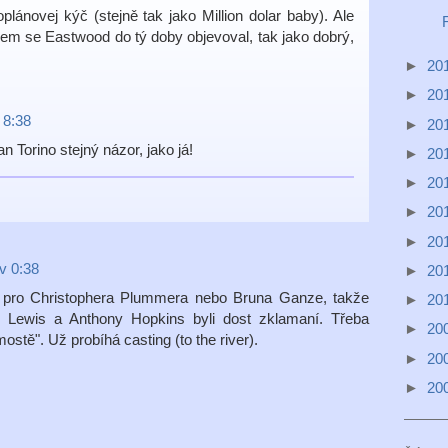
plánovej kýč (stejně tak jako Million dolar baby). Ale
em se Eastwood do tý doby objevoval, tak jako dobrý,
►
20
►
20
 8:38
►
20
 Torino stejný názor, jako já!
►
20
►
20
►
20
►
20
v 0:38
►
20
 pro Christophera Plummera nebo Bruna Ganze, takže
►
20
 Lewis a Anthony Hopkins byli dost zklamaní. Třeba
►
20
ostě". Už probíhá casting (to the river).
►
20
►
20