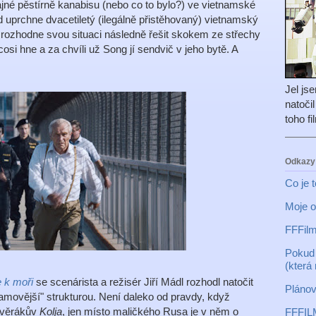
v tajné pěstírně kanabisu (nebo co to bylo?) ve vietnamské
 uprchne dvacetiletý (ilegálně přistěhovaný) vietnamský
e rozhodne svou situaci následně řešit skokem ze střechy
si hne a za chvíli už Song jí sendvič v jeho bytě. A
Jel js
natoči
toho f
Odkazy
Co je 
Moje o
FFFilm
Pokud 
(která
 k moři
se scenárista a režisér Jiří Mádl rozhodl natočit
Plánov
amovější" strukturou. Není daleko od pravdy, když
Svěrákův
Kolja
, jen místo maličkého Rusa je v něm o
FFFIL