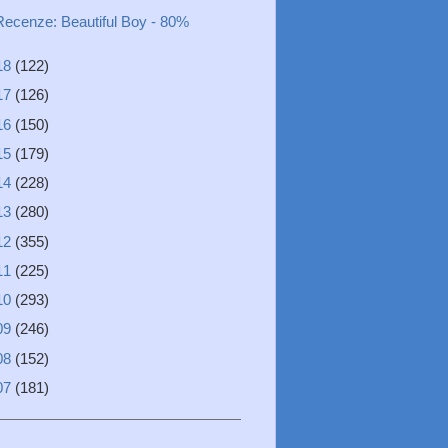
Recenze: Beautiful Boy - 80%
18
(122)
17
(126)
16
(150)
15
(179)
14
(228)
13
(280)
12
(355)
11
(225)
10
(293)
09
(246)
08
(152)
07
(181)