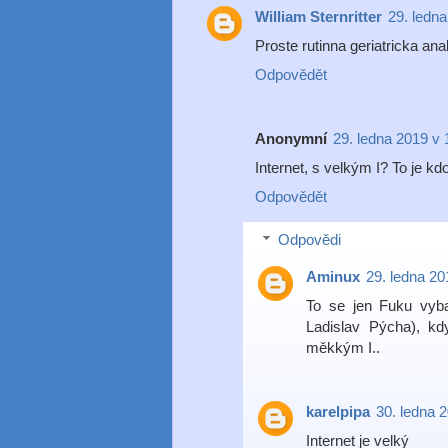
William Sternritter
29. ledn
Proste rutinna geriatricka an
Odpovědět
Anonymní
29. ledna 2019 v 
Internet, s velkým I? To je 
Odpovědět
Odpovědi
Aminux
29. ledna 20
To se jen Fuku vybav
Ladislav Pýcha), kd
měkkým I..
karelpipa
30. ledna 
Internet je velký