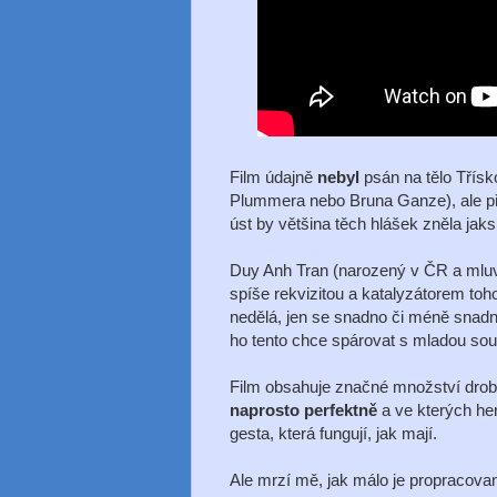
Film údajně
nebyl
psán na tělo Třísk
Plummera nebo Bruna Ganze), ale př
úst by většina těch hlášek zněla jaksi
Duy Anh Tran (narozený v ČR a mluví
spíše rekvizitou a katalyzátorem toh
nedělá, jen se snadno či méně snad
ho tento chce spárovat s mladou sou
Film obsahuje značné množství drob
naprosto perfektně
a ve kterých he
gesta, která fungují, jak mají.
Ale mrzí mě, jak málo je propracovan