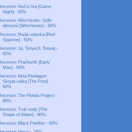
Recenze: Noční hra [Game
Night] - 50%
Recenze: Winchester: Sídlo
démonů [Winchester] - 30%
Recenze: Rudá volavka [Red
Sparrow] - 50%
Recenze: Já, Tonya [I, Tonya] -
60%
Recenze: Pračlověk [Early
Man] - 50%
Recenze: Akta Pentagon:
Skrytá válka [The Post] -
60%
Recenze: The Florida Project -
80%
Recenze: Tvář vody [The
Shape of Water] - 80%
Recenze: Black Panther - 60%
Recenze: Hmyz - 30%