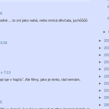
26
dné ... to zní jako nahá, nebo mrtvá děvčata, juchůůůů
►
►
20
23:34
►
20
►
20
►
20
►
20
 v 7:13
►
20
 sje v hajzlu". Ale filmy, jako je tento, rád nemám.
►
20
►
20
►
20
45
►
20