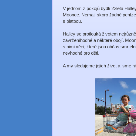
V jednom z pokojů bydlí 22letá Halley
Moonee. Nemají skoro žádné peníze,
s platbou.
Halley se protlouká životem nejrůzněj
zavrženíhodné a některé obojí. Moon
s nimi věci, které jsou občas smrtel
nevhodné pro děti.
A my sledujeme jejich život a jsme rá