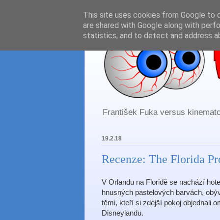
This site uses cookies from Google to de
are shared with Google along with perfo
statistics, and to detect and address a
František Fuka versus kinematog
19.2.18
Recenze: The Florida Pr
V Orlandu na Floridě se nachází hot
hnusných pastelových barvách, obýv
těmi, kteří si zdejší pokoj objednali
Disneylandu.