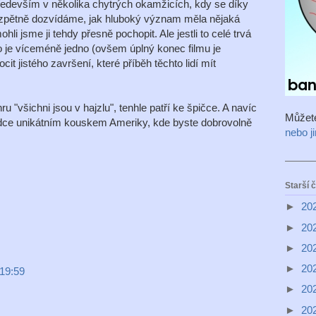
především v několika chytrých okamžicích, kdy se díky
 zpětně dozvídáme, jak hluboký význam měla nějaká
hli jsme ji tehdy přesně pochopit. Ale jestli to celé trvá
to je víceméně jedno (ovšem úplný konec filmu je
it jistého završení, které příběh těchto lidí mít
 "všichni jsou v hajzlu", tenhle patří ke špičce. A navíc
Můžet
ůvodce unikátním kouskem Ameriky, kde byste dobrovolně
nebo j
Starší 
►
20
►
20
►
20
►
20
 19:59
►
20
►
20