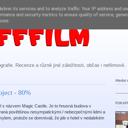
liver its services and to analyze traffic. Your IP address and u
rmance and security metrics to ensure quality of service, gene
buse.
rafie. Recenze a různé jiné záležitosti, občas i nefilmové.
Hledat 
oject - 80%
FUKAF
el s názvem Magic Castle. Je to hnusná budova v
aná povětšinou nesympatickými / nebezpečnými lidmi a
 omylem, protože se domnívali, že jde o hotel v nedalekém