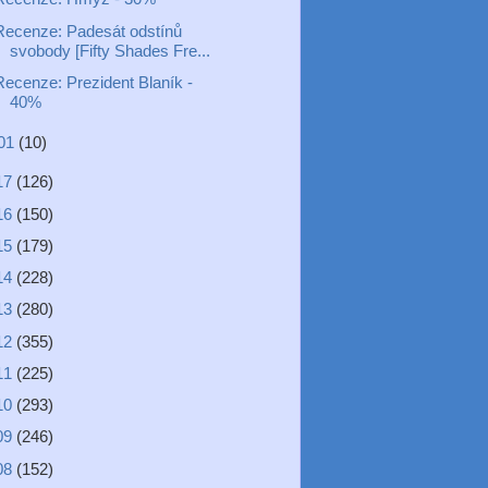
Recenze: Padesát odstínů
svobody [Fifty Shades Fre...
Recenze: Prezident Blaník -
40%
01
(10)
17
(126)
16
(150)
15
(179)
14
(228)
13
(280)
12
(355)
11
(225)
10
(293)
09
(246)
08
(152)