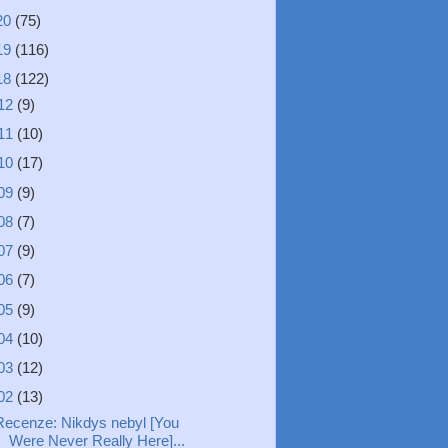
20
(75)
19
(116)
18
(122)
12
(9)
11
(10)
10
(17)
09
(9)
08
(7)
07
(9)
06
(7)
05
(9)
04
(10)
03
(12)
02
(13)
Recenze: Nikdys nebyl [You
Were Never Really Here]...