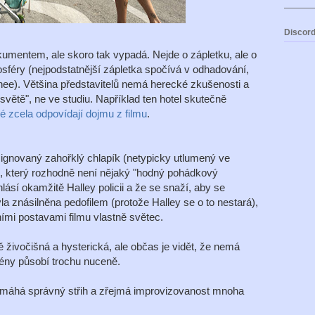
Discord
okumentem, ale skoro tak vypadá. Nejde o zápletku, ale o
osféry (nejpodstatnější zápletka spočívá v odhadování,
nee). Většina představitelů nemá herecké zkušenosti a
větě", ne ve studiu. Například ten hotel skutečně
é zcela odpovídají dojmu z filmu
.
zignovaný zahořklý chlapík (netypicky utlumený ve
), který rozhodně není nějaký "hodný pohádkový
lásí okamžitě Halley policii a že se snaží, aby se
 znásilněna pedofilem (protože Halley se o to nestará),
ními postavami filmu vlastně světec.
ně živočišná a hysterická, ale občas je vidět, že nemá
cény působí trochu nuceně.
omáhá správný střih a zřejmá improvizovanost mnoha