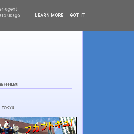
ser-agent
rate usage
LEARN MORE
GOT IT
na FFFILMu:
UTOKYU