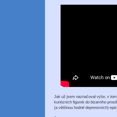
Jak už jsem naznačoval výše, v tomto
kuriózních figurek do bizarního pros
(a většinou hodně depresivních) epiz