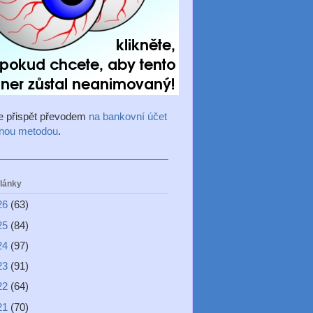
e přispět převodem
na bankovní účet
inou metodou
.
články
26
(63)
25
(84)
24
(97)
23
(91)
22
(64)
21
(70)