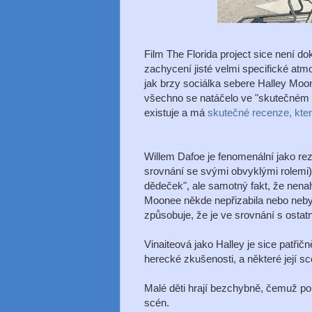
Film The Florida project sice není d
zachycení jisté velmi specifické atm
jak brzy sociálka sebere Halley Moo
všechno se natáčelo ve "skutečném s
existuje a má
skutečné recenze, kter
Willem Dafoe je fenomenální jako re
srovnání se svými obvyklými rolemi
dědeček", ale samotný fakt, že nenah
Moonee někde nepřizabila nebo nebyla
způsobuje, že je ve srovnání s ostat
Vinaiteová jako Halley je sice patřič
herecké zkušenosti, a některé její s
Malé děti hrají bezchybně, čemuž p
scén.