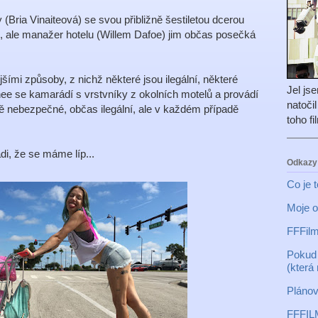
 (Bria Vinaiteová) se svou přibližně šestiletou dcerou
 ale manažer hotelu (Willem Dafoe) jim občas posečká
šími způsoby, z nichž některé jsou ilegální, některé
Jel js
ee se kamarádí s vrstvníky z okolních motelů a provádí
natoči
ně nebezpečné, občas ilegální, ale v každém případě
toho f
di, že se máme líp...
Odkazy
Co je 
Moje o
FFFilm
Pokud 
(která
Plánov
FFFIL