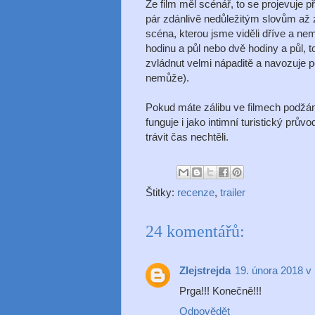
Že film měl scénář, to se projevuje 
pár zdánlivě nedůležitým slovům až
scéna, kterou jsme viděli dříve a nemo
hodinu a půl nebo dvě hodiny a půl, 
zvládnut velmi nápaditě a navozuje poc
nemůže).
Pokud máte zálibu ve filmech podžánru
funguje i jako intimní turistický pr
trávit čas nechtěli.
Štitky:
recenze
,
trailer
24 komentářů:
Zlejstrejda
19. února 2018 v
Prga!!! Konečně!!!
Odpovědět