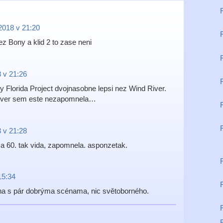
2018 v 21:20
nez Bony a klid 2 to zase neni
 v 21:26
ty Florida Project dvojnasobne lepsi nez Wind River.
 River sem este nezapomnela…
 v 21:28
za 60. tak vida, zapomnela. asponzetak.
15:34
tina s pár dobrýma scénama, nic světoborného.