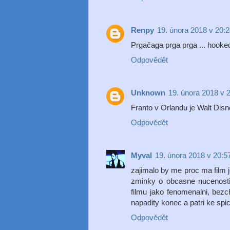
Renpy
19. února 2018 v 20:
Prgačaga prga prga ... hooke
Odpovědět
Unknown
19. února 2018 v 
Franto v Orlandu je Walt Disn
Odpovědět
Myval
19. února 2018 v 20:5
zajimalo by me proc ma film j
zminky o obcasne nucenosti 
filmu jako fenomenalni, bezc
napadity konec a patri ke sp
Odpovědět