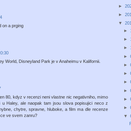
►
20
►
20
24
▼
20
d on a prging
►
►
►
20:30
►
ey World, Disneyland Park je v Anaheimu v Kalifornii.
►
►
►
7
►
en 80, kdyz v recenzi neni vlastne nic negativniho, mimo
►
u Haley, ale naopak tam jsou slova popisujici neco z
►
hybne, chytre, spravne, hluboke, a film ma dle recenze
icce ve svem zanru?
▼