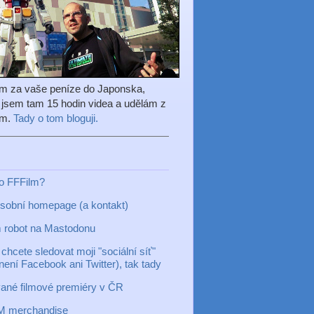
em za vaše peníze do Japonska,
l jsem tam 15 hodin videa a udělám z
ilm.
Tady o tom bloguji.
to FFFilm?
sobní homepage (a kontakt)
 robot na Mastodonu
chcete sledovat moji "sociální síť"
 není Facebook ani Twitter), tak tady
ané filmové premiéry v ČR
M merchandise