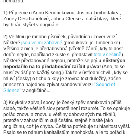
nemůžou:
1) Přijdeme o Annu Kendrickovou, Justina Timberlakea,
Zooey Deschanelové, Johna Cleese a další hlasy, které
bych rád slyšel v originále.
2) Ve filmu je mnoho písniček, původních i cover verzí.
Některé
jsou velmi zábavné
(produkoval je Timberlake).
Většina z nich je předabovaná (včetně žánrů, kdy to dost
dobře nejde, například zkuste si představit
toto v češtině
).
Některé předabované nejsou, protože se prý
u některých
nepodařilo na to předabování zařídit práva!
(Ano, to se
musí zvlášť pro každý song.) Takže v ústřední chvíli, kdy se
mluví (česky) o tichu a kdy je zrovna text důležitý, začne
princezna najednou zpívat srandovní verzi
"Sound of
Silence"
v angličtině...
3) Kdykoliv zpívají sbory, je český zpěv namixován příliš
slabě, takže většině slov prostě není rozumět. To se opakuje
pořád znovu a znovu u většiny dabovaných muzikálů,
protože v zahraničí mixují češtinu stejně hlasitě jako
angličtinu, což je chyba. Čeština potřebuje tu hlasitost vyšší.
Psalo se to pánům kapitalistům mnohokrát, a je to pořád k