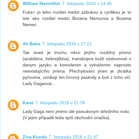
William Sternritter
7. listopadu 2016 v 14:46
Fuka> jo lebo rozdiel medzi azbukou a cyrilikou je to
iste ako rozdiel medzi Bozena Nemcova a Bozena
Nemec.
Ali Baba
7. listopadu 2016 v 17:21
Tak snad je trochu něco jinýho rozdílný písmo
(arabština, hebrejština), transkripce kvůli výslovnosti v
danym jazyku a komolenim a vytvářenim naprosto
neexistujícího jména. Přechylování jmen je zkrátka
pyčovina, vznikají tim hrozný paskvily a bolí z toho oči.
Lady Gagaová...
Karel
7. listopadu 2016 v 21:39
Lady Gaga není jméno ale pseudonym středního rodu.
(V jejím případě teda spíš obchodní značka).
Ziva Kunda
7. listopadu 2016 v 21:47