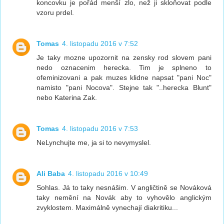
koncovku je pořád menší zlo, než ji skloňovat podle
vzoru prdel.
Tomas
4. listopadu 2016 v 7:52
Je taky mozne upozornit na zensky rod slovem pani
nedo oznacenim herecka. Tim je splneno to
ofeminizovani a pak muzes klidne napsat "pani Noc"
namisto "pani Nocova". Stejne tak "..herecka Blunt"
nebo Katerina Zak.
Tomas
4. listopadu 2016 v 7:53
NeLynchujte me, ja si to nevymyslel.
Ali Baba
4. listopadu 2016 v 10:49
Sohlas. Já to taky nesnášim. V angličtině se Nováková
taky nemění na Novák aby to vyhovělo anglickým
zvyklostem. Maximálně vynechají diakritiku...