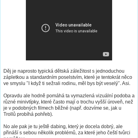
Děj je naprosto typická dětská záležitost s jednoduchou
zápletkou a standardním poselstvím, které je tentokrát něco
ve smyslu "I když ti sežrali rodinu, měl bys být veselý". Asi.
Opravdu ale hodně pomáhá ta vymazlená vizuální podoba a
různé minivtípky, které často mají o trochu vyšší úroveň, než
je v podobných filmech běžné (např. dozvíme se, jak u
Trollů probíhá pohřeb).
No ale pak je tu ještě dabing, který je docela dobrý, ale
přináší s sebou několik problémů, za které jeho čeští tvůrci