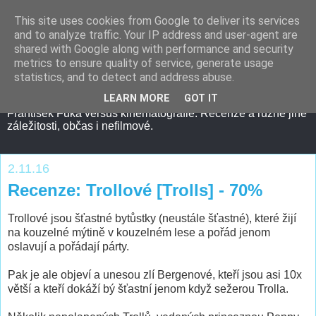
This site uses cookies from Google to deliver its services
and to analyze traffic. Your IP address and user-agent are
shared with Google along with performance and security
metrics to ensure quality of service, generate usage
statistics, and to detect and address abuse.
LEARN MORE
GOT IT
František Fuka versus kinematografie. Recenze a různé jiné
záležitosti, občas i nefilmové.
2.11.16
Recenze: Trollové [Trolls] - 70%
Trollové jsou šťastné bytůstky (neustále šťastné), které žijí
na kouzelné mýtině v kouzelném lese a pořád jenom
oslavují a pořádají párty.
Pak je ale objeví a unesou zlí Bergenové, kteří jsou asi 10x
větší a kteří dokáží bý šťastní jenom když sežerou Trolla.