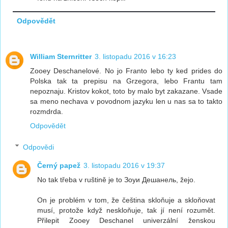
Odpovědět
William Sternritter
3. listopadu 2016 v 16:23
Zooey Deschanelové. No jo Franto lebo ty ked prides do
Polska tak ta prepisu na Grzegora, lebo Frantu tam
nepoznaju. Kristov kokot, toto by malo byt zakazane. Vsade
sa meno nechava v povodnom jazyku len u nas sa to takto
rozmdrda.
Odpovědět
Odpovědi
Černý papež
3. listopadu 2016 v 19:37
No tak třeba v ruštině je to Зоуи Дешанель, žejo.
On je problém v tom, že čeština skloňuje a skloňovat
musí, protože když neskloňuje, tak jí není rozumět.
Přilepit Zooey Deschanel univerzální ženskou