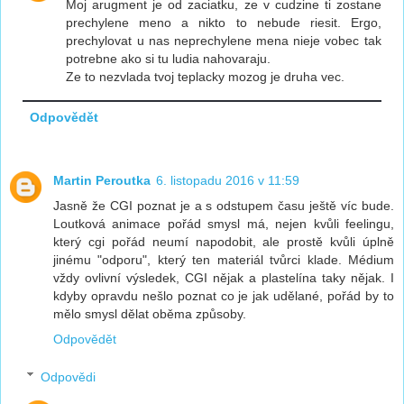
Moj arugment je od zaciatku, ze v cudzine ti zostane
prechylene meno a nikto to nebude riesit. Ergo,
prechylovat u nas neprechylene mena nieje vobec tak
potrebne ako si tu ludia nahovaraju.
Ze to nezvlada tvoj teplacky mozog je druha vec.
Odpovědět
Martin Peroutka
6. listopadu 2016 v 11:59
Jasně že CGI poznat je a s odstupem času ještě víc bude.
Loutková animace pořád smysl má, nejen kvůli feelingu,
který cgi pořád neumí napodobit, ale prostě kvůli úplně
jinému "odporu", který ten materiál tvůrci klade. Médium
vždy ovlivní výsledek, CGI nějak a plastelína taky nějak. I
kdyby opravdu nešlo poznat co je jak udělané, pořád by to
mělo smysl dělat oběma způsoby.
Odpovědět
Odpovědi