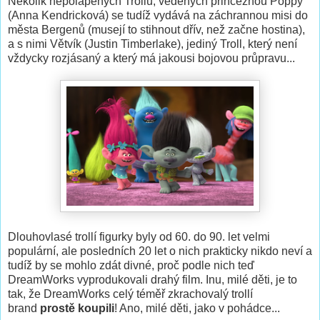
Několik nepolapených Trollů, vedených princeznou Poppy
(Anna Kendricková) se tudíž vydává na záchrannou misi do
města Bergenů (musejí to stihnout dřív, než začne hostina),
a s nimi Větvík (Justin Timberlake), jediný Troll, který není
vždycky rozjásaný a který má jakousi bojovou průpravu...
Dlouhovlasé trollí figurky byly od 60. do 90. let velmi
populární, ale posledních 20 let o nich prakticky nikdo neví a
tudíž by se mohlo zdát divné, proč podle nich teď
DreamWorks vyprodukovali drahý film. Inu, milé děti, je to
tak, že DreamWorks celý téměř zkrachovalý trollí
brand
prostě koupili
! Ano, milé děti, jako v pohádce...