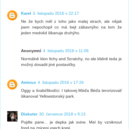
Karel
3. listopadu 2016 v 22:17
Ne že bych měl z toho jako malej strach, ale nějak
jsem nepochopil co má bejt zábavnýho na tom že
jeden medvěd šikanuje druhýho.
Anonymní
4. listopadu 2016 v 11:06
Normálně klon Itchy and Scratchy, no ale klidně teda je
možný dosadit jiné postavičky.
Aminux
4. listopadu 2016 v 17:26
Oggy a švabi/škodíci. I takovej Méďa Béďa terorizoval/
šikanoval Yellowstonský park.
Diskuter
30. července 2018 v 9:13
Pojdte pane... je depka jak svine. Mel by vzniknout
fond na zniceni vsech kopii.