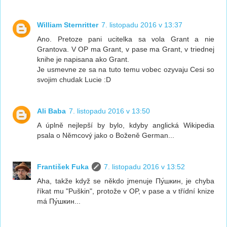
William Sternritter
7. listopadu 2016 v 13:37
Ano. Pretoze pani ucitelka sa vola Grant a nie
Grantova. V OP ma Grant, v pase ma Grant, v triednej
knihe je napisana ako Grant.
Je usmevne ze sa na tuto temu vobec ozyvaju Cesi so
svojim chudak Lucie :D
Ali Baba
7. listopadu 2016 v 13:50
A úplně nejlepší by bylo, kdyby anglická Wikipedia
psala o Němcový jako o Boženě German...
František Fuka
7. listopadu 2016 v 13:52
Aha, takže když se někdo jmenuje Пу́шкин, je chyba
říkat mu "Puškin", protože v OP, v pase a v třídní knize
má Пу́шкин...