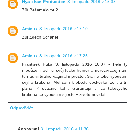
Nya-chan Production
3. listopadu 2016 v 15:33
Zůí Bešamelovou?
Aminux
3. listopadu 2016 v 17:10
Zui Zdech Schanel
Aminux
3. listopadu 2016 v 17:25
František Fuka 3. listopadu 2016 10:37 - hele ty
medůzo, nech si svůj fucku-humor a nerozvracej nám
tu náš virtuálně vaginální prostor. Sic na tebe vypustím
svýho krakena. Měl sem k obědu čočkovku, zelí, a tři
plzně. K svačině kefír. Garantuju ti, že takovýcho
krakena co vypustim s ještě v životě neviděl...
Odpovědět
Anonymní
3. listopadu 2016 v 11:36