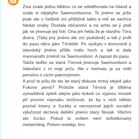
Ziva znala jednu blběnu co se odstěhovala na Island a
vzala si nějakýho Saemundssona. To jméno se píše
jinak ale v češtině zní přibližně takto a mě se nechce
hledat znaky. Dostala občanství a na amtu se jí ptali
jak se jmenuje její fotr. Ona jim řekla že je starýho Töra
dcera, (Taky jiný jméno ale zní podobně) a tak jí prdli
do pasu něco jako Tördóttir. Po výskytu v domovině jí
islandský jméno přišlo málo hoch a tak si dala
mannanafn změnit na Saemundson. A zapsat do pasu.
Takže teďko se stará Törová jmenuje Saemundson a
Islanďani z ní mají prču. Ale v heimatu je za nóbl
persónu s cizím patronymem.
A proč to píšu do sto let starý diskuse mrtvý stejně jako
Fukovo penis? Protože stará Térová je blběna
vymaštěná úplně stejne jako kokoti co vypnou mozek
při prvním náznaku možnosti, že by v nich někdo
poznal losery a čuráky a nerozeznal jejich sociální
výlučnost skrzevá debilní jméno starý Novak. Všichni
ste čuráci. Pokud to ovšem není sofistikovaný
metatroling. Potom restekp, bro.