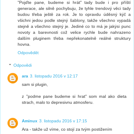
"Pojďte pane, budeme si hrát" tady bude i pro příští
generace, ale silně pochybuju, že tyhle trendový věci tady
budou třeba ještě za rok. Je to opravdu úděsný kýč a
všichni jedou podle stejný šablony, takže všechno vypadá
stejně a všechno stejný je. Jediné co to má je jakýsi punc
novoty a barevnosti což velice rychle bude nahrazeno
dalším pluginem třeba nepřekonatelně reálné struktury
hovna.
Odpovědět
Odpovědi
ara
3. listopadu 2016 v 12:17
sam si plugin,
z "podme pane budeme si hrat" som mal ako dieta
strach, malo to depresivnu atmosferu.
Aminux
3. listopadu 2016 v 17:15
Ara - takže už víme, co stojí za tvým postižením