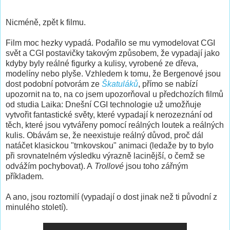
Nicméně, zpět k filmu.
Film moc hezky vypadá. Podařilo se mu vymodelovat CGI
svět a CGI postavičky takovým způsobem, že vypadají jako
kdyby byly reálné figurky a kulisy, vyrobené ze dřeva,
modelíny nebo plyše. Vzhledem k tomu, že Bergenové jsou
dost podobní potvorám ze
Škatuláků
, přímo se nabízí
upozornit na to, na co jsem upozorňoval u předchozích filmů
od studia Laika: Dnešní CGI technologie už umožňuje
vytvořit fantastické světy, které vypadají k nerozeznání od
těch, které jsou vytvářeny pomocí reálných loutek a reálných
kulis. Obávám se, že neexistuje reálný důvod, proč dál
natáčet klasickou "trnkovskou" animaci (ledaže by to bylo
při srovnatelném výsledku výrazně lacinější, o čemž se
odvážím pochybovat). A
Trollové
jsou toho zářným
příkladem.
A ano, jsou roztomilí (vypadají o dost jinak než ti původní z
minulého století).