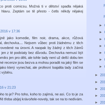
o proti comicsu. Možná ti v dětství spadla nějaká
hlavu. Zeptám se tě přesto - četls někdy nějakej
►
 2016 v 17:36
►
jně jako komedie, film noir, drama, akce, růžová
►
al, dechovka.... Nejsem vůbec proti žádnému z těch
►
rovedené na úrovni. A naopak by žádný z těch žánrů
 jen z té podstaty bez důvodu. Dechovka nemusí být
►
iks jen pro děti, ale tohle tady není už delší dobu ten
►
dné recenze jsou bezva a mohou poradit na jaký film se
►
 jako který vynechat, ale profesní loajalita tady začíná
t výběru.
►
20
►
20
16 v 21:23
►
20
ho to je? Pro toho, koho to zajímá, ne asi. Co to je za
►
20
 třeba ubíjej krávo/tele-novely, tak se na to nedívám.
►
20