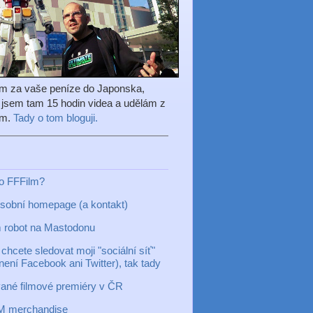
em za vaše peníze do Japonska,
l jsem tam 15 hodin videa a udělám z
ilm.
Tady o tom bloguji.
to FFFilm?
sobní homepage (a kontakt)
 robot na Mastodonu
chcete sledovat moji "sociální síť"
 není Facebook ani Twitter), tak tady
ané filmové premiéry v ČR
M merchandise