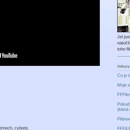
Jel js
natoči
toho f
Odkazy
Co je 
Moje o
FFFilm
Pokud 
(která
Plánov
ernoch, cyborg
FFFIL