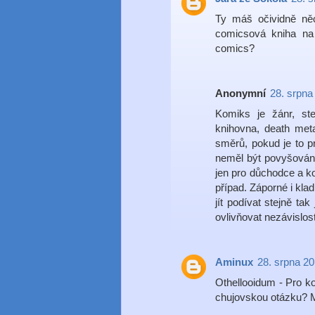
Ty máš očividně něc
comicsová kniha na 
comics?
Anonymní
28. srpna
Komiks je žánr, ste
knihovna, death met
směrů, pokud je to p
neměl být povyšován
jen pro důchodce a kom
případ. Záporné i kla
jít podívat stejně tak
ovlivňovat nezávislos
Aminux
28. srpna 20
Othellooidum - Pro ko
chujovskou otázku? Mě