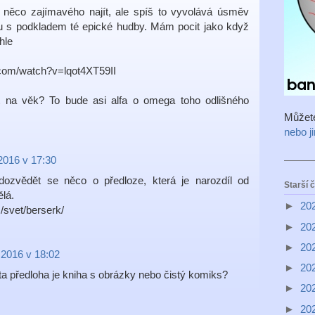
něco zajímavého najít, ale spíš to vyvolává úsměv
eru s podkladem té epické hudby. Mám pocit jako když
hle
.com/watch?v=lqot4XT59II
 na věk? To bude asi alfa o omega toho odlišného
Můžet
nebo j
2016 v 17:30
ozvědět se něco o předloze, která je narozdíl od
Starší 
lá.
►
20
/svet/berserk/
►
20
►
20
 2016 v 18:02
►
20
, ta předloha je kniha s obrázky nebo čistý komiks?
►
20
►
20