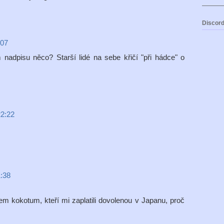
Discord
:07
 nadpisu něco? Starší lidé na sebe křičí "při hádce" o
22:22
1:38
em kokotum, kteří mi zaplatili dovolenou v Japanu, proč