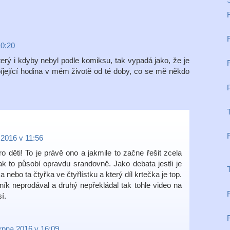
10:20
terý i kdyby nebyl podle komiksu, tak vypadá jako, že je
bíjející hodina v mém životě od té doby, co se mě někdo
 2016 v 11:56
o děti! To je právě ono a jakmile to začne řešit zcela
ak to působí opravdu srandovně. Jako debata jestli je
a nebo ta čtyřka ve čtyřlístku a který díl krtečka je top.
ník neprodával a druhý nepřekládal tak tohle video na
í.
rpna 2016 v 16:09