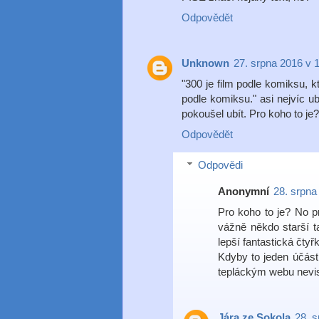
Odpovědět
Unknown
27. srpna 2016 v 
"300 je film podle komiksu, k
podle komiksu." asi nejvíc u
pokoušel ubít. Pro koho to je?
Odpovědět
Odpovědi
Anonymní
28. srpna
Pro koho to je? No pr
vážně někdo starší t
lepší fantastická čtyřk
Kdyby to jeden účást
tepláckým webu nevis
Jára ze Sokola
28. s