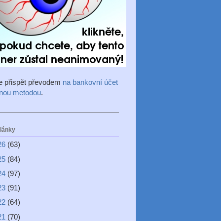
e přispět převodem
na bankovní účet
inou metodou
.
články
26
(63)
25
(84)
24
(97)
23
(91)
22
(64)
21
(70)