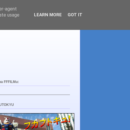
ser-agent
rate usage
LEARN MORE
GOT IT
na FFFILMu:
UTOKYU