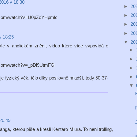
2016 v 18:30
►
20
►
20
e.com/watch?v=U0pZoYHpmlc
►
20
►
20
v 18:25
▼
20
avíc v anglickém znění, video které více vypovídá o
►
►
e.com/watch?v=_pDl9UtmFGI
►
►
e fyzický věk, tělo díky posilovně mladší, tedy 50-37-
▼
 20:49
anga, kterou píše a kreslí Kentaró Miura. To neni trolling,
S