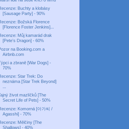
Recenze: Buchty a klobásy
[Sausage Party] - 90%
Recenze: Božská Florence
[Florence Foster Jenkins]...
Recenze: Můj kamarád drak
[Pete's Dragon] - 60%
Pozor na Booking.com a
Airbnb.com
Týpci a zbraně [War Dogs] -
70%
Recenze: Star Trek: Do
neznáma [Star Trek Beyond]
...
Tajný život mazlíčků [The
Secret Life of Pets] - 50%
Recenze: Komorná [아가씨 /
Agasshi] - 70%
Recenze: Mělčiny [The
Shallows] - 40%