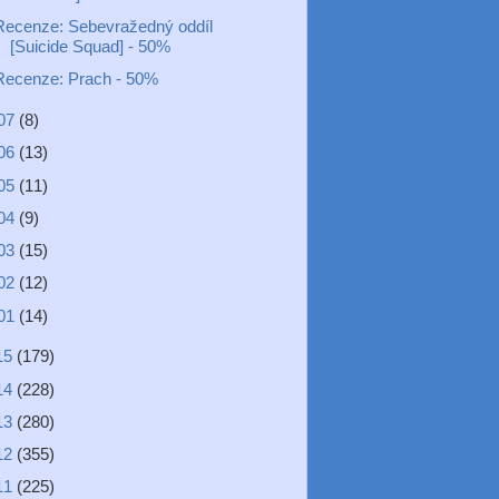
Recenze: Sebevražedný oddíl
[Suicide Squad] - 50%
Recenze: Prach - 50%
07
(8)
06
(13)
05
(11)
04
(9)
03
(15)
02
(12)
01
(14)
15
(179)
14
(228)
13
(280)
12
(355)
11
(225)