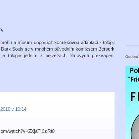
o,
 mohu a musím doporučit komiksovou adaptaci - trilogii
II. Dark Souls se v mnohém původním komiksem Berserk
je trilogie jedním z největších filmových překvapení
Osobní 
 2016 v 10:14
.com/watch?v=ZXjaTICqRf8