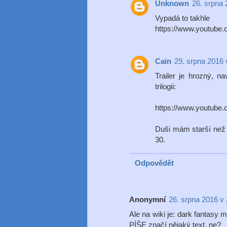
Unknown
26. srpna 
Vypadá to takhle
https://www.youtub
Cain
29. srpna 2016 
Trailer je hrozný, n
trilogii:
https://www.youtub
Duši mám starší než j
30.
Odpovědět
Anonymní
26. srpna 2016 v
Ale na wiki je: dark fantasy m
PÍŠE značí nějaký text, ne?