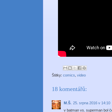
Štitky:
comics
,
video
18 komentářů:
M.Š.
25. srpna 2016 v 14:10
v batman vs. superman bol č